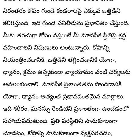
నిరంతరం కోపం గుండె కండరాలపై ఎక్కువ ఒత్తిడిని
కలిగిస్తుంది. ఇది గుండె పనితీరును ప్రభావితం చేస్తుంది.
మీకు తరచుగా కోపం వస్తుంటే మీ మానసిక స్థితిపై శ్రద్ధ
వహించాలని నిపుణులు అంటున్నారు. కోపాన్ని
నియంత్రించడానికి, ఒత్తిడిని తగ్గించడానికి యోగా,
ధ్యానం, క్రమం తప్పకుండా వ్యాయామం వంటి చర్యలను
అవలంబించాలి. మానసిక ప్రశాంతతను పొందడానికి
యోగా, ధ్యానం అత్యంత ప్రభావవంతమైన మార్గాలు.
ఇది శరీరం, మనస్సు రెండిటిని ప్రశాంతంగా ఉంచడంలో
సహాయపడుతుంది. ప్రతి పరిస్థితిని సానుకూలంగా
చూడటం, కోపాన్ని సానుకూలంగా వ్యక్తపరచడం,