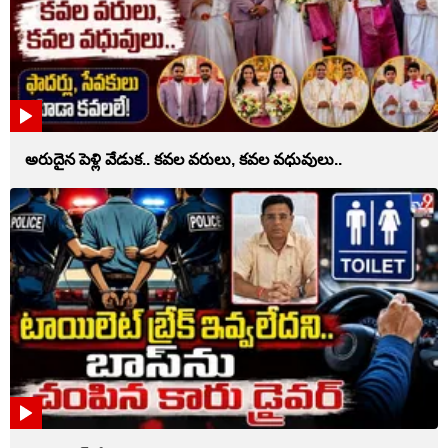
అరుదైన పెళ్లి వేడుక.. కవల వరులు, కవల వధువులు..