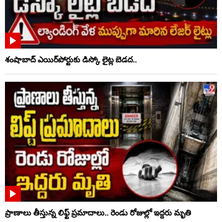
శంషాబాద్ ఎయిర్‌పోర్టుకు డిస్కో లైట్ల బెడద..
ప్రాణాలు తీస్తున్న లిఫ్ట్‌ ప్రమాదాలు.. రెండు రోజుల్లో ఇద్దరు మృతి