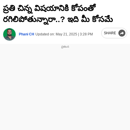
0
ప్రతి చిన్న విషయానికి కోపంతో
seconds
of
1
రగిలిపోతున్నారా..? ఇది మీ కోసమే
minute,
55
seconds
SHARE
Phani CH
Updated on:
May 21, 2025 | 3:28 PM