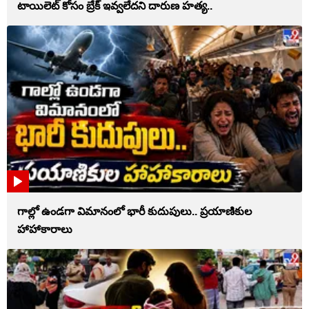
టాయిలెట్‌ కోసం బ్రేక్‌ ఇవ్వలేదని దారుణ హత్య..
గాల్లో ఉండగా విమానంలో భారీ కుదుపులు.. ప్రయాణికుల
హాహాకారాలు