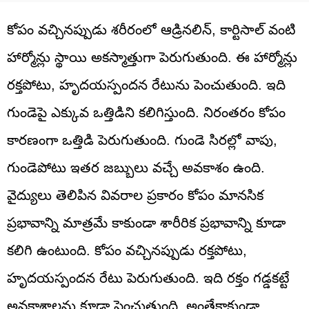
కోపం వచ్చినప్పుడు శరీరంలో ఆడ్రినలిన్, కార్టిసాల్ వంటి
హార్మోన్లు స్థాయి అకస్మాత్తుగా పెరుగుతుంది. ఈ హార్మోన్లు
రక్తపోటు, హృదయస్పందన రేటును పెంచుతుంది. ఇది
గుండెపై ఎక్కువ ఒత్తిడిని కలిగిస్తుంది. నిరంతరం కోపం
కారణంగా ఒత్తిడి పెరుగుతుంది. గుండె సిరల్లో వాపు,
గుండెపోటు ఇతర జబ్బులు వచ్చే అవకాశం ఉంది.
వైద్యులు తెలిపిన వివరాల ప్రకారం కోపం మానసిక
ప్రభావాన్ని మాత్రమే కాకుండా శారీరిక ప్రభావాన్ని కూడా
కలిగి ఉంటుంది. కోపం వచ్చినప్పుడు రక్తపోటు,
హృదయస్పందన రేటు పెరుగుతుంది. ఇది రక్తం గడ్డకట్టే
అవకాశాలను కూడా పెంచుతుంది. అంతేకాకుండా