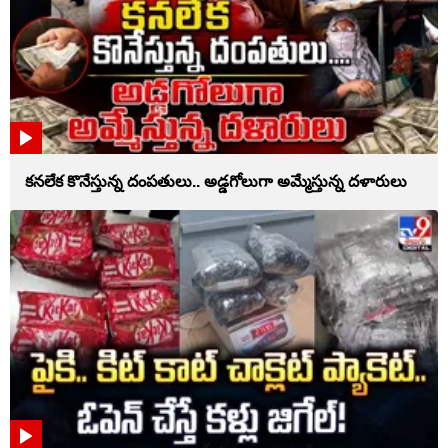
కనలేక కొనేస్తున్న దంపతులు.. అడ్డగోలుగా అమ్మేస్తున్న దళారులు