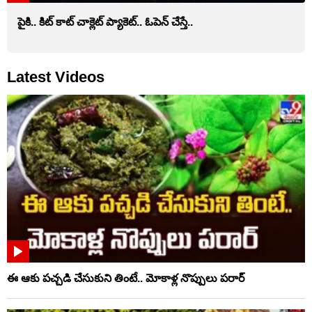
పైకి.. కిట్‌ కాట్‌ చాక్లెట్ ప్యాకెట్‌.. ఓపెన్‌ చేస్తే..
Latest Videos
ఈ ఆకు పచ్చడి చేసుకుని తింటే.. మోకాళ్ల నొప్పులు పరార్‌