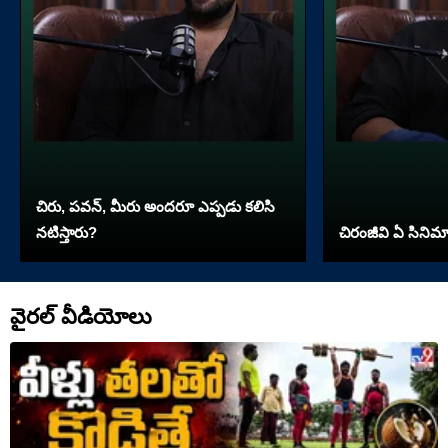
చిరు, పవన్, మీరు అందరూ ఎప్పడు కలిసి
నటిస్తారు?
చిరంజీవి ఏ సినిమా 
వైరల్ వీడియోలు