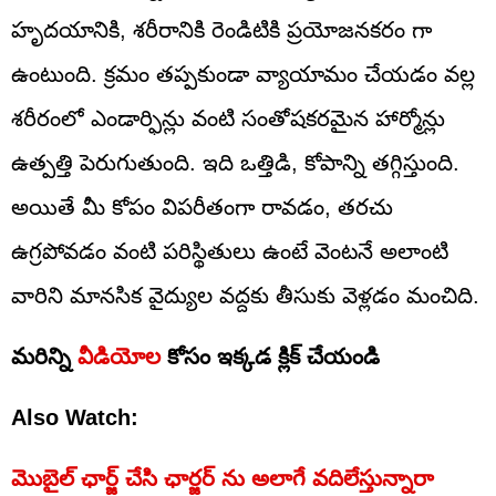
హృదయానికి, శరీరానికి రెండిటికి ప్రయోజనకరం గా
ఉంటుంది. క్రమం తప్పకుండా వ్యాయామం చేయడం వల్ల
శరీరంలో ఎండార్ఫిన్లు వంటి సంతోషకరమైన హార్మోన్లు
ఉత్పత్తి పెరుగుతుంది. ఇది ఒత్తిడి, కోపాన్ని తగ్గిస్తుంది.
అయితే మీ కోపం విపరీతంగా రావడం, తరచు
ఉగ్రపోవడం వంటి పరిస్థితులు ఉంటే వెంటనే అలాంటి
వారిని మానసిక వైద్యుల వద్దకు తీసుకు వెళ్లడం మంచిది.
మరిన్ని
వీడియోల
కోసం ఇక్కడ క్లిక్ చేయండి
Also Watch:
మొబైల్ ఛార్జ్ చేసి ఛార్జర్ ను అలాగే వదిలేస్తున్నారా