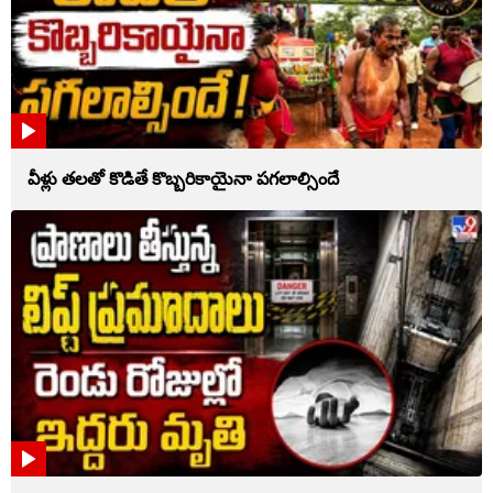
వీళ్లు తలతో కొడితే కొబ్బరికాయైనా పగలాల్సిందే