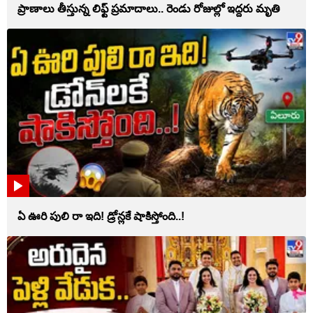
ప్రాణాలు తీస్తున్న లిఫ్ట్‌ ప్రమాదాలు.. రెండు రోజుల్లో ఇద్దరు మృతి
ఏ ఊరి పులి రా ఇది! డ్రోన్లకే షాకిస్తోంది..!