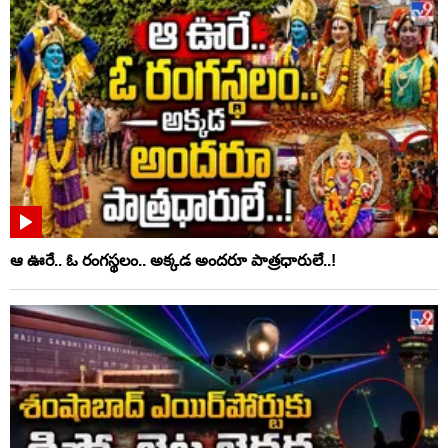
ఆ ఊరే.. ఓ రంగస్థలం.. అక్కడ అందరూ పాత్రధారులే..!