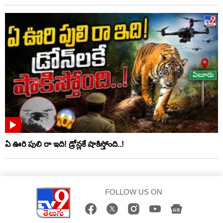
ఏ ఊరి పులి రా ఇది! డ్రోన్లకే షాకిస్తోంది..!
FOLLOW US ON