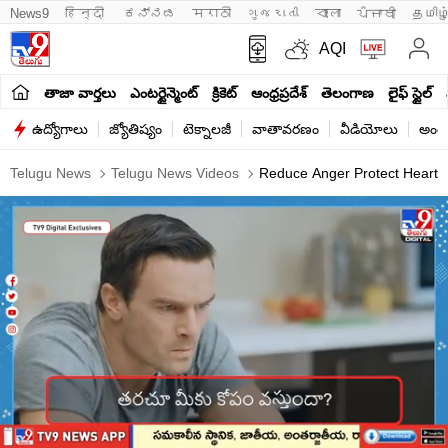
News9
हिन्दी 
ಕನ್ನಡ
मराठी
ગુજરાતી
বাংলা
ਪੰਜਾਬੀ
தமிழ
AQI
తాజా వార్తలు
ఎంటర్టైన్మెంట్
క్రికెట్
ఆంధ్రప్రదేశ్
తెలంగాణ
లైఫ్ స్టైల్
ఉద్యోగాలు
జ్యోతిష్యం
టెక్నాలజీ
వాతావరణం
వీడియోలు
అంతర
Telugu News
Telugu News Videos
Reduce Anger Protect Heart St