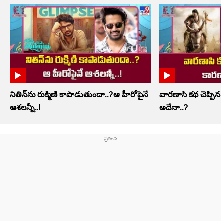
నితిన్‌ను రుక్మిణి కాపాడుతుందా..?ఆ హీరోపైనే
వారణాసి కథ చెప్పిన
ఆశలన్నీ..!
అదేనా..?