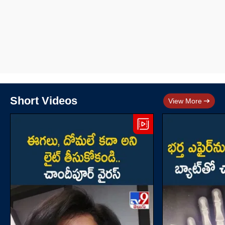
Short Videos
View More