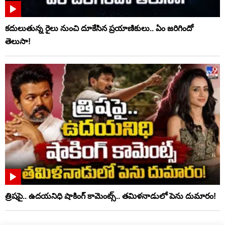
కదులుతున్న రైలు నుంచి దూకేసిన ప్రయాణికులు.. ఏం జరిగిందో
తెలుసా!
త్రిషపై.. ఉదయనిధి షాకింగ్‌ కామెంట్స్‌.. తమిళనాడులో పెను దుమారం!