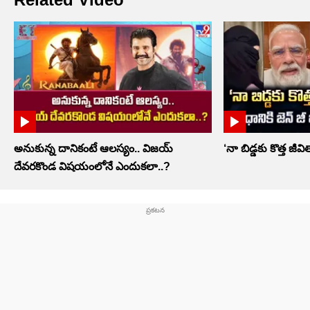
అనుకున్న దానికంటే ఆలస్యం.. విజయ్
‘నా బిడ్డకు కొత్త జీవ
దేవరకొండ విషయంలోనే ఎందుకలా..?