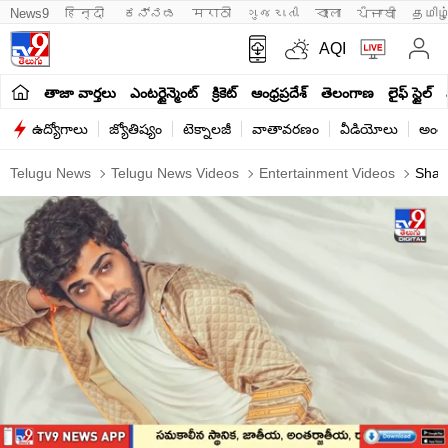
News9
हिन्दी 
ಕನ್ನಡ
मराठी
ગુજરાતી
বাংলা
ਪੰਜਾਬੀ
தமிழ
AQI
తాజా వార్తలు
ఎంటర్టైన్మెంట్
క్రికెట్
ఆంధ్రప్రదేశ్
తెలంగాణ
లైఫ్ స్టైల్
ఉద్యోగాలు
జ్యోతిష్యం
టెక్నాలజీ
వాతావరణం
వీడియోలు
అంతర
Telugu News
Telugu News Videos
Entertainment Videos
Sharw