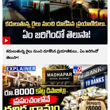
కదులుతున్న రైలు నుంచి దూకేసిన ప్రయాణికులు.. ఏం జరిగిందో
తెలుసా!