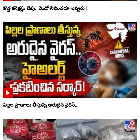
కొత్త కనెక్షన్లు లేవు.. రెండో సిలిండరూ ఇవ్వరు !
పిల్లల ప్రాణాలు తీస్తున్న అరుదైన వైరస్..