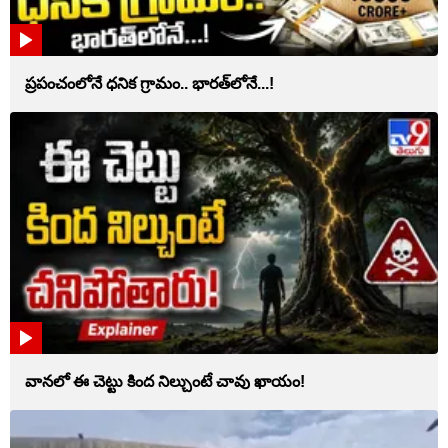
ప్రపంచంలోనే ధనిక గ్రామం.. భారత్‌లోనే...!
వానలో ఈ చెట్టు కింద నిల్చుంటే చావు ఖాయం!