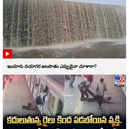
ఇందూరు నయాగర జలపాతం ఎప్పుడైనా చూశారా?