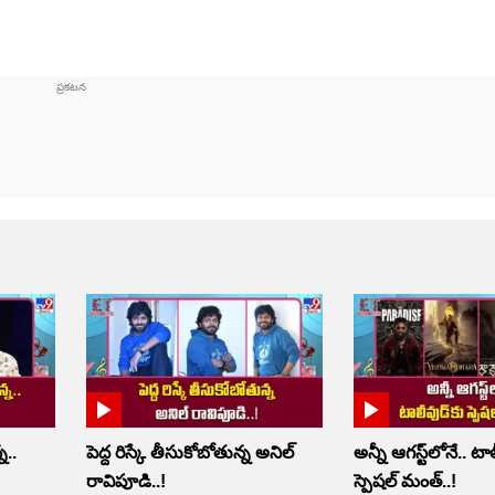
న..
పెద్ద రిస్కే తీసుకోబోతున్న అనిల్
అన్నీ ఆగస్ట్‌లోనే.. టా
రావిపూడి..!
స్పెషల్ మంత్..!