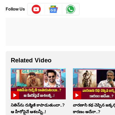
Follow Us
Related Video
నితిన్‌ను రుక్మిణి కాపాడుతుందా..?
వారణాసి కథ చెప్పిన జక్కన్
ఆ హీరోపైనే ఆశలన్నీ..!
కారణం అదేనా..?