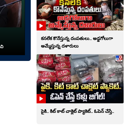
కనలేక కొనేస్తున్న దంపతులు.. అడ్డగోలుగా
అమ్మేస్తున్న దళారులు
చి
పైకి.. కిట్‌ కాట్‌ చాక్లెట్ ప్యాకెట్‌.. ఓపెన్‌ చేస్తే..