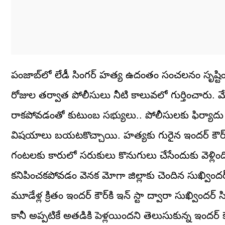
పంజాబ్‌లో లేడీ సింగర్ హత్య ఉదంతం సంచలనం సృష్టిం
రోజుల తర్వాత పోలీసులు నీటి కాలువలో గుర్తించారు. మే
రాకపోవడంతో కుటుంబ సభ్యులు.. పోలీసులకు ఫిర్యాద
విషయాలు బయటకొచ్చాయి. హత్యకు గురైన ఇందర్ కౌర్ సోద
గంటలకు కారులో సరుకులు కొనుగులు చేసేందుకు వెళ్ల
కనిపించకపోవడం వెనక మోగా జిల్లాకు చెందిన సుఖ్విం
మూడేళ్ల క్రితం ఇందర్ కౌర్‌కి ఇన్ స్టా ద్వారా సుఖ్విందర
కానీ అప్పటికే అతడికి పెళ్లయిందని తెలుసుకున్న ఇందర్ కౌ