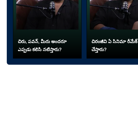
చిరు, పవన్, మీరు అందరూ
చిరంజీవి ఏ సినిమా రీమేక్
ఎప్పడు కలిసి నటిస్తారు?
చేస్తారు?