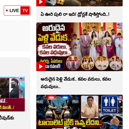
LIVE
TV
ఏ ఊరి పులి రా ఇది! డ్రోన్లకే షాకిస్తోంది..!
అరుదైన పెళ్లి వేడుక.. కవల వరులు, కవల
వధువులు..
లీవుడ్‌కు