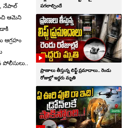
, నేపాల్
పగలాల్సిందే
ంచి ఆమెని
డాకి
లు ఆగ్రహం
దు
న పోలీసులు..
ప్రాణాలు తీస్తున్న లిఫ్ట్‌ ప్రమాదాలు.. రెండు
రోజుల్లో ఇద్దరు మృతి