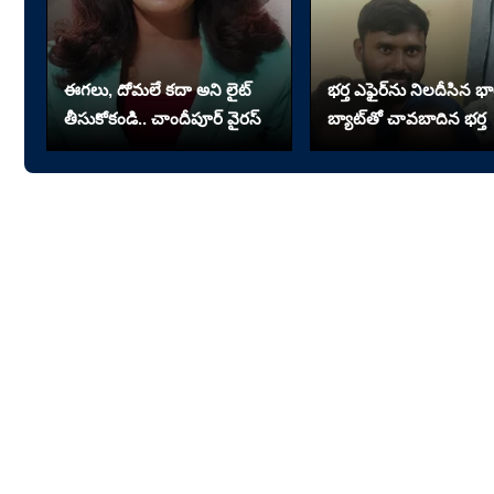
ఈగలు, దోమలే కదా అని లైట్
భర్త ఎఫైర్‌ను నిలదీసిన భార
తీసుకోకండి.. చాందీపూర్ వైరస్
బ్యాట్‌తో చావబాదిన భర్త