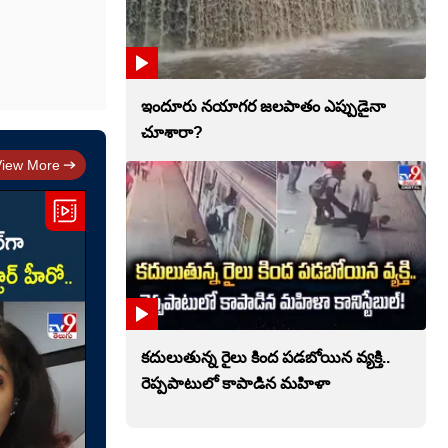
ఇందూరు నయాగర జలపాతం ఎప్పుడైనా
చూశారా?
View More
కదులుతున్న రైలు కింద పడబోయిన వ్యక్తి..
రెప్పపాటులో కాపాడిన మహిళా