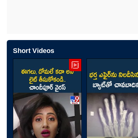
Short Videos