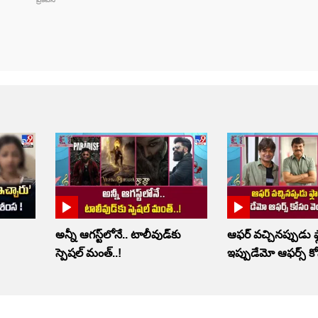
అన్నీ ఆగస్ట్‌లోనే.. టాలీవుడ్‌కు
ఆఫర్ వచ్చినప్పుడు ఫ్
స్పెషల్ మంత్..!
ఇప్పుడేమో ఆఫర్స్ కో