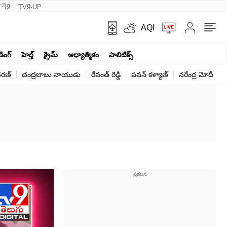
नी9
TV9-UP
AQI
ండింగ్
హెల్త్‌
క్రైమ్
ఆధ్యాత్మికం
పాలిటిక్స్‌
ర‌ణ్‌
చంద్రబాబు నాయుడు
రేవంత్ రెడ్డి
పవన్ కళ్యాణ్
నరేంద్ర మోదీ
క