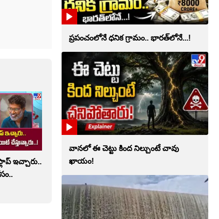
ప్రపంచంలోనే ధనిక గ్రామం.. భారత్‌లోనే...!
వానలో ఈ చెట్టు కింద నిల్చుంటే చావు
ఖాయం!
లాప్ ఇచ్చారు..
సం..