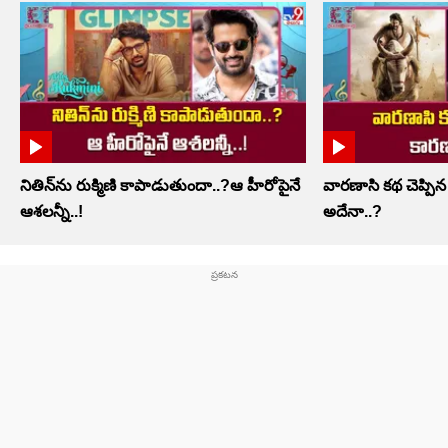
నితిన్‌ను రుక్మిణి కాపాడుతుందా..?ఆ హీరోపైనే
వారణాసి కథ చెప్పిన
ఆశలన్నీ..!
అదేనా..?