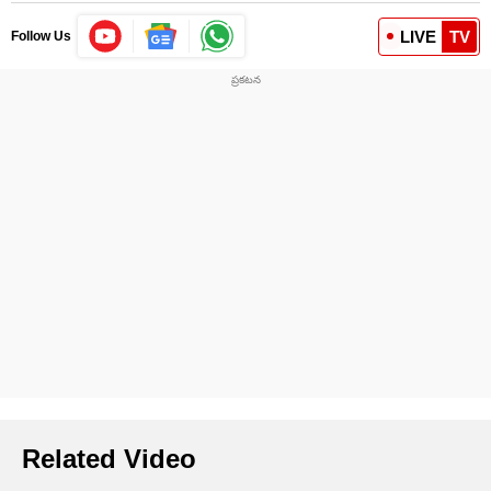
LIVE
TV
Follow Us
Related Video