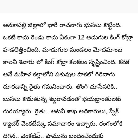
అనకాపల్లి జిల్లాలో భారీ రాచనాగు భుసలు కొట్టింది.
ఒకటి కాదు రెండు కాదు ఏకంగా 12 అడుగుల కింగ్ కోబ్రా
హడలెత్తించింది. మాడుగుల మండలం మోదమాంబ
కాలనీ శివారు లో కింగ్ కోబ్రా కలకలం సృష్టించింది. కనక
అనే మహిళ కల్లాలోని పశువుల పాకలో గిరినాగు
దూరడాన్ని రైతు గమనించారు. తొంగి చూసేసరికి..
బుసలు కొడుతున్న శబ్దరావడంతో భయభ్రాంతులకు
గురయ్యారు. రైతు.. అటవీ శాఖ అధికారులు, స్నేక్
క్యాచర్ వెంకటేష్కు సమాచారం ఇచ్చారు. రంగంలోకి
దిగిన.. వెంకటేష్.. పామును బంధించేందుకు