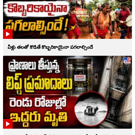
వీళ్లు తలతో కొడితే కొబ్బరికాయైనా పగలాల్సిందే