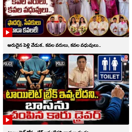
అరుదైన పెళ్లి వేడుక.. కవల వరులు, కవల వధువులు..