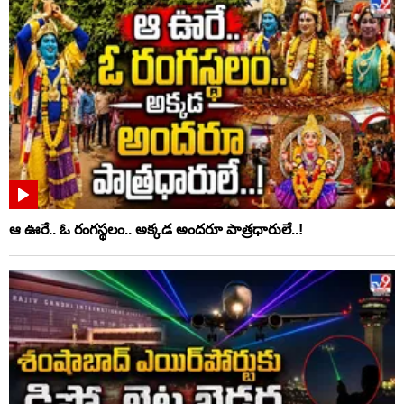
ఆ ఊరే.. ఓ రంగస్థలం.. అక్కడ అందరూ పాత్రధారులే..!