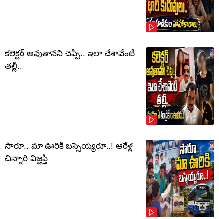
కలెక్టర్‌ అవుతానని చెప్పి.. ఇలా చేశావేంటి
తల్లీ..
సారూ.. మా ఊరికి బస్సెయ్యరూ..! ఆరేళ్ల
చిన్నారి విజ్ఞప్తి