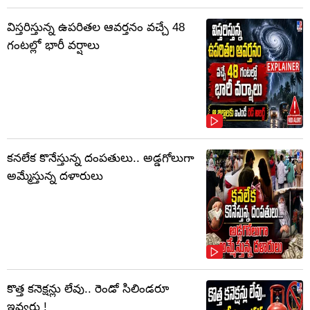
విస్తరిస్తున్న ఉపరితల ఆవర్తనం వచ్చే 48
గంటల్లో భారీ వర్షాలు
కనలేక కొనేస్తున్న దంపతులు.. అడ్డగోలుగా
అమ్మేస్తున్న దళారులు
కొత్త కనెక్షన్లు లేవు.. రెండో సిలిండరూ
ఇవ్వరు !