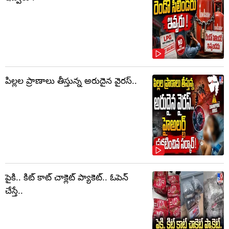
పిల్లల ప్రాణాలు తీస్తున్న అరుదైన వైరస్..
పైకి.. కిట్‌ కాట్‌ చాక్లెట్ ప్యాకెట్‌.. ఓపెన్‌
చేస్తే..