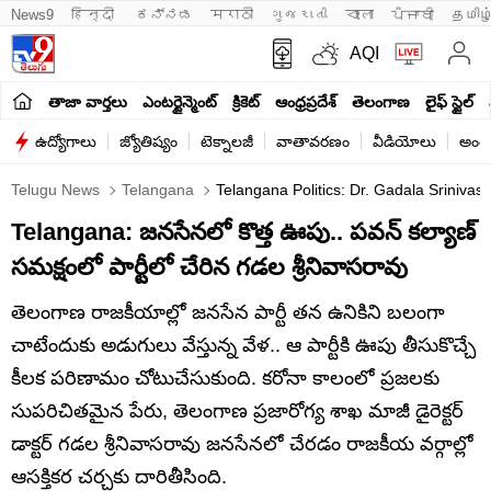
News9
हिन्दी 
ಕನ್ನಡ
मराठी
ગુજરાતી
বাংলা
ਪੰਜਾਬੀ
தமிழ
AQI
తాజా వార్తలు
ఎంటర్టైన్మెంట్
క్రికెట్
ఆంధ్రప్రదేశ్
తెలంగాణ
లైఫ్ స్టైల్
ఉద్యోగాలు
జ్యోతిష్యం
టెక్నాలజీ
వాతావరణం
వీడియోలు
అంతర
Telugu News
Telangana
Telangana Politics: Dr. Gadala Srinivas
Telangana: జనసేనలో కొత్త ఊపు.. పవన్ కల్యాణ్
సమక్షంలో పార్టీలో చేరిన గడల శ్రీనివాసరావు
తెలంగాణ రాజకీయాల్లో జనసేన పార్టీ తన ఉనికిని బలంగా
చాటేందుకు అడుగులు వేస్తున్న వేళ.. ఆ పార్టీకి ఊపు తీసుకొచ్చే
కీలక పరిణామం చోటుచేసుకుంది. కరోనా కాలంలో ప్రజలకు
సుపరిచితమైన పేరు, తెలంగాణ ప్రజారోగ్య శాఖ మాజీ డైరెక్టర్
డాక్టర్ గడల శ్రీనివాసరావు జనసేనలో చేరడం రాజకీయ వర్గాల్లో
ఆసక్తికర చర్చకు దారితీసింది.