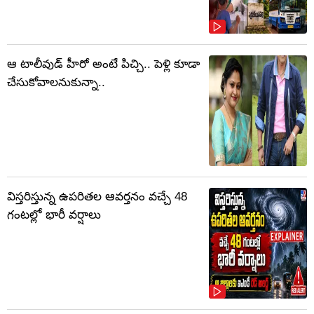
ఆ టాలీవుడ్ హీరో అంటే పిచ్చి.. పెళ్లి కూడా
చేసుకోవాలనుకున్నా..
విస్తరిస్తున్న ఉపరితల ఆవర్తనం వచ్చే 48
గంటల్లో భారీ వర్షాలు