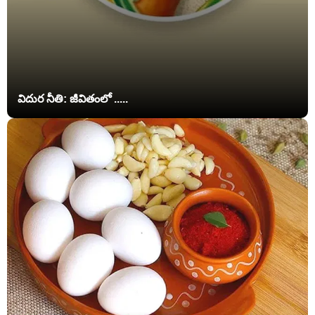
విదుర నీతి: జీవితంలో .....