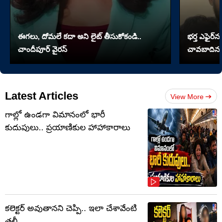
ఈగలు, దోమలే కదా అని లైట్ తీసుకోకండి..
భర్త ఎఫైర్‌న
చాందీపూర్ వైరస్
చావబాదిన భ
Latest Articles
View More
గాల్లో ఉండగా విమానంలో భారీ
కుదుపులు.. ప్రయాణికుల హాహాకారాలు
కలెక్టర్‌ అవుతానని చెప్పి.. ఇలా చేశావేంటి
తల్లీ..