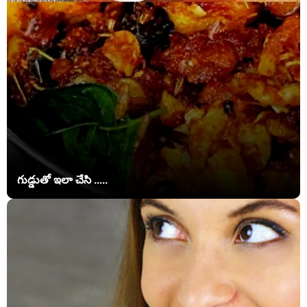
గుడ్డుతో ఇలా చేసి .....