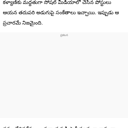
కళ్యాణ్‌కు మద్దతుగా సోషల్ మీడియాలో చేసిన పోస్టులు
ఆయన తదుపరి అడుగుపై సంకేతాలు ఇచ్చాయి. ఇప్పుడు ఆ
ప్రచారమే నిజమైంది.