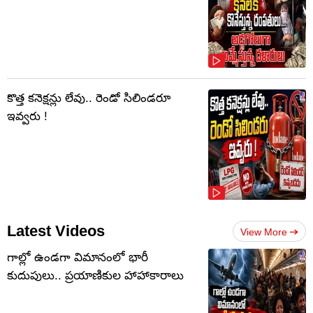
కొత్త కనెక్షన్లు లేవు.. రెండో సిలిండరూ
ఇవ్వరు !
Latest Videos
View More
గాల్లో ఉండగా విమానంలో భారీ
కుదుపులు.. ప్రయాణికుల హాహాకారాలు