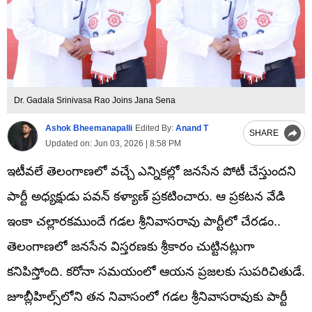
Dr. Gadala Srinivasa Rao Joins Jana Sena
Ashok Bheemanapalli
Edited By:
Anand T
SHARE
Updated on:
Jun 03, 2026 | 8:58 PM
ఇటీవలే తెలంగాణలో వచ్చే ఎన్నికల్లో జనసేన పోటీ చేస్తుందని
పార్టీ అధ్యక్షుడు పవన్ కళ్యాణ్ ప్రకటించారు. ఆ ప్రకటన వేడి
ఇంకా చల్లారకముందే గడల శ్రీనివాసరావు పార్టీలో చేరడం..
తెలంగాణలో జనసేన విస్తరణకు శ్రీకారం చుట్టినట్లుగా
కనిపిస్తోంది. కరోనా సమయంలో ఆయన ప్రజలకు సుపరిచితుడే.
జూబ్లీహిల్స్‌లోని తన నివాసంలో గడల శ్రీనివాసరావుకు పార్టీ