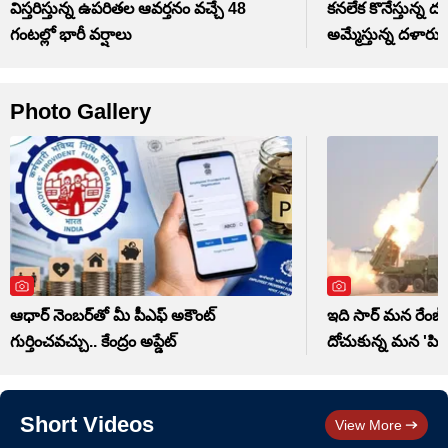
విస్తరిస్తున్న ఉపరితల ఆవర్తనం వచ్చే 48
కనలేక కొనేస్తున్న 
గంటల్లో భారీ వర్షాలు
అమ్మేస్తున్న దళారు
Photo Gallery
ఆధార్ నెంబర్‌తో మీ పీఎఫ్ అకౌంట్
ఇది సార్ మన రేంజ్.
గుర్తించవచ్చు.. కేంద్రం అప్డేట్
దోచుకున్న మన 'పిన
Short Videos
View More