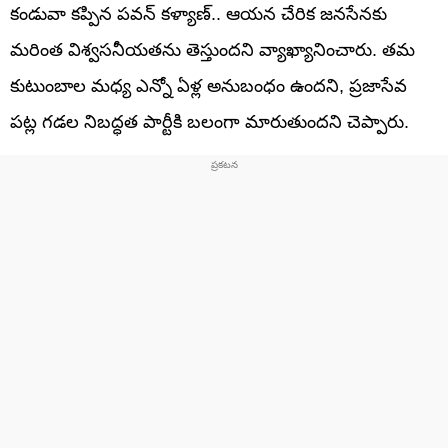
కండువా కప్పిన పవన్ కళ్యాణ్.. ఆయన చేరిక జనసేనకు
మరింత విశ్వసనీయతను తెస్తుందని వ్యాఖ్యానించారు. తమ
కుటుంబాల మధ్య ఎన్నో ఏళ్ల అనుబంధం ఉందని, ప్రజాసేవ
పట్ల గడల నిబద్ధత పార్టీకి బలంగా మారుతుందని చెప్పారు.