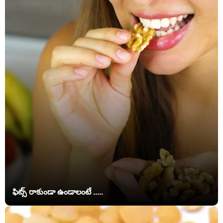
ఫిట్స్ రాకుండా ఉండాలంటే .....