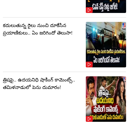
కదులుతున్న రైలు నుంచి దూకేసిన
ప్రయాణికులు.. ఏం జరిగిందో తెలుసా!
త్రిషపై.. ఉదయనిధి షాకింగ్‌ కామెంట్స్‌..
తమిళనాడులో పెను దుమారం!