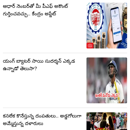
ఆధార్ నెంబర్‌తో మీ పీఎఫ్ అకౌంట్
గుర్తించవచ్చు.. కేంద్రం అప్డేట్
యంగ్ బ్యాటర్ సాయి సుదర్శన్ ఎక్కడ
ఉన్నాడో తెలుసా?
కనలేక కొనేస్తున్న దంపతులు.. అడ్డగోలుగా
అమ్మేస్తున్న దళారులు