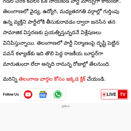
గడల చేరిక కేవలం ఒక నాయకుడి పార్టీ మార్పుగా కాకుండా..
తెలంగాణలో వైద్య, ఉద్యోగి, మధ్యతరగతి వర్గాల్లో గుర్తింపు
ఉన్న వ్యక్తిని పార్టీలోకి తీసుకురావడం ద్వారా జనసేన తన
సామాజిక విస్తరణకు ప్రయత్నిస్తున్నదనే విశ్లేషణలు
వినిపిస్తున్నాయి. తెలంగాణలో పార్టీ నిర్మాణంపై దృష్టి పెట్టిన
పవన్ కళ్యాణ్‌కు ఇది తొలి పెద్ద రాజకీయ బూస్టర్‌గా
మారుతుందా లేదా అన్నది రానున్న రోజుల్లో తేలనుంది.
మరిన్ని
తెలంగాణ వార్తల కోసం ఇక్కడ క్లిక్
చేయండి.
LIVE
TV
Follow Us