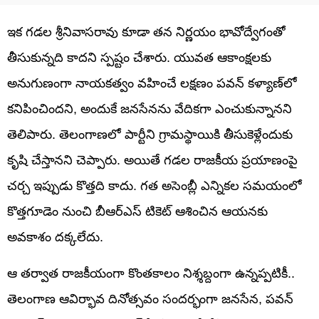
ఇక గడల శ్రీనివాసరావు కూడా తన నిర్ణయం భావోద్వేగంతో
తీసుకున్నది కాదని స్పష్టం చేశారు. యువత ఆకాంక్షలకు
అనుగుణంగా నాయకత్వం వహించే లక్షణం పవన్ కళ్యాణ్‌లో
కనిపించిందని, అందుకే జనసేనను వేదికగా ఎంచుకున్నానని
తెలిపారు. తెలంగాణలో పార్టీని గ్రామస్థాయికి తీసుకెళ్లేందుకు
కృషి చేస్తానని చెప్పారు. అయితే గడల రాజకీయ ప్రయాణంపై
చర్చ ఇప్పుడు కొత్తది కాదు. గత అసెంబ్లీ ఎన్నికల సమయంలో
కొత్తగూడెం నుంచి బీఆర్ఎస్ టికెట్ ఆశించిన ఆయనకు
అవకాశం దక్కలేదు.
ఆ తర్వాత రాజకీయంగా కొంతకాలం నిశ్శబ్దంగా ఉన్నప్పటికీ..
తెలంగాణ ఆవిర్భావ దినోత్సవం సందర్భంగా జనసేన, పవన్