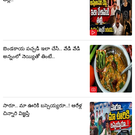
బెండకాయ పచ్చడి ఇలా చేసి.. వేడి వేడి
అన్నంలో నెయ్యితో తింటే..
సారూ.. మా ఊరికి బస్సెయ్యరూ..! ఆరేళ్ల
చిన్నారి విజ్ఞప్తి