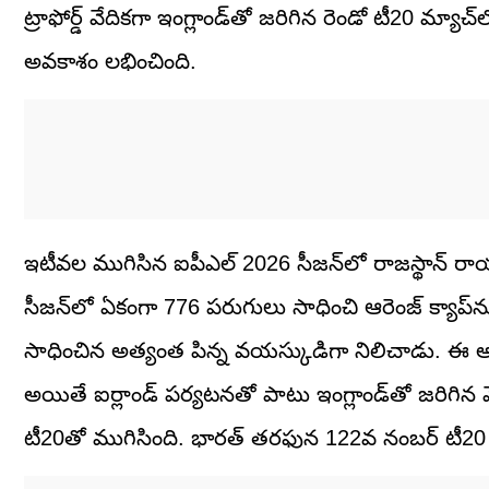
ట్రాఫోర్డ్ వేదికగా ఇంగ్లాండ్‌తో జరిగిన రెండో టీ20 మ్యాచ
అవకాశం లభించింది.
ఇటీవల ముగిసిన ఐపీఎల్ 2026 సీజన్‌లో రాజస్థాన్ రాయ
సీజన్‌లో ఏకంగా 776 పరుగులు సాధించి ఆరెంజ్ క్యాప
సాధించిన అత్యంత పిన్న వయస్కుడిగా నిలిచాడు. ఈ అద్
అయితే ఐర్లాండ్ పర్యటనతో పాటు ఇంగ్లాండ్‌తో జరిగిన మ
టీ20తో ముగిసింది. భారత్ తరఫున 122వ నంబర్ టీ20 క