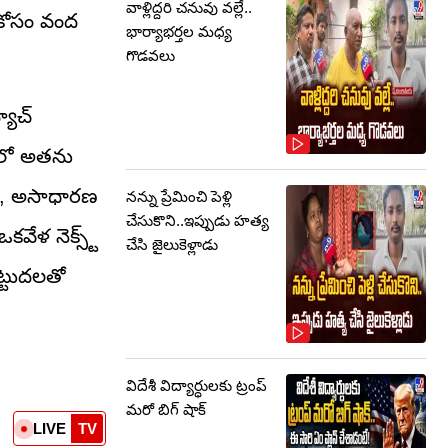
వాళ్లిద్దరి చనువు వల్లే..
ం కోసం వంద
భార్యాభర్తల మధ్య
గొడవలు
యాచ్
జులో అతను
సు, అసాధారణ
నన్ను ప్రేమించి పెళ్లి
చేసుకొని..ఇప్పుడు హత్య
వేళ నెక్స్ట్
చేసి జైలుకెళ్లాడు
ట్టుదలతో
విదేశీ విద్యార్ధులకు ట్రంప్‌
మరో బిగ్‌ షాక్‌
LIVE
TV