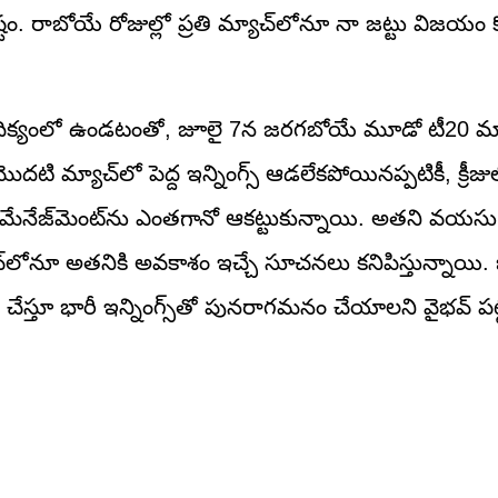
్టం. రాబోయే రోజుల్లో ప్రతి మ్యాచ్‌లోనూ నా జట్టు విజయ
-0 ఆధిక్యంలో ఉండటంతో, జూలై 7న జరగబోయే మూడో టీ20 మ్
ి మ్యాచ్‌లో పెద్ద ఇన్నింగ్స్ ఆడలేకపోయినప్పటికీ, క్రీ
్ మేనేజ్‌మెంట్‌ను ఎంతగానో ఆకట్టుకున్నాయి. అతని వయ
్‌లోనూ అతనికి అవకాశం ఇచ్చే సూచనలు కనిపిస్తున్నాయి. ఒక
ం చేస్తూ భారీ ఇన్నింగ్స్‌తో పునరాగమనం చేయాలని వైభవ్ ప