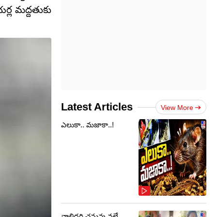
ర్ల మద్దతుకు
Latest Articles
View More
ఎలుకా.. మజాకా..!
వాళ్లిద్దరి చనువు వల్లే..