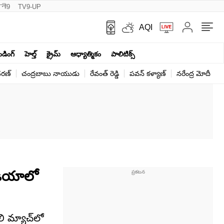
नी9
TV9-UP
AQI
ెండింగ్
హెల్త్‌
క్రైమ్
ఆధ్యాత్మికం
పాలిటిక్స్‌
ర‌ణ్‌
చంద్రబాబు నాయుడు
రేవంత్ రెడ్డి
పవన్ కళ్యాణ్
నరేంద్ర మోదీ
క
ీడియాలో
 మ్యాచ్‌లో