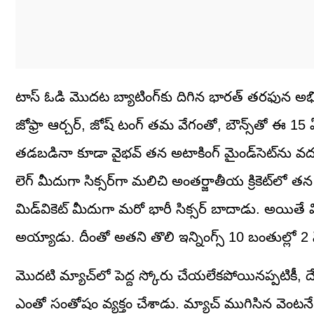
టాస్ ఓడి మొదట బ్యాటింగ్‌కు దిగిన భారత్ తరఫున అభిషేక్ శ
జోఫ్రా ఆర్చర్, జోష్ టంగ్ తమ వేగంతో, బౌన్స్‌తో ఈ 15 ఏళ్
తడబడినా కూడా వైభవ్ తన అటాకింగ్ మైండ్‌సెట్‌ను వదల్
లెగ్ మీదుగా సిక్సర్‌గా మలిచి అంతర్జాతీయ క్రికెట్‌ల
మిడ్‌వికెట్ మీదుగా మరో భారీ సిక్సర్ బాదాడు. అయితే వ
అయ్యాడు. దీంతో అతని తొలి ఇన్నింగ్స్ 10 బంతుల్లో 2 స
మొదటి మ్యాచ్‌లో పెద్ద స్కోరు చేయలేకపోయినప్పటికీ, ద
ఎంతో సంతోషం వ్యక్తం చేశాడు. మ్యాచ్ ముగిసిన వెంటనే