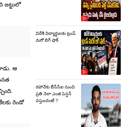
ది జట్టులో
విదేశీ విద్యార్ధులకు ట్రంప్‌
మరో బిగ్‌ షాక్‌
చాడు. ఆ
 ఘనత
రహానేకు బీసీసీఐ నుంచి
చింది.
ప్రతి నెలా ఎంత పెన్షన్
వస్తుందంటే ?
ేలకు రెండో