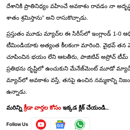
దేశానికి ప్రాతినిధ్యం వహించే అవకాశం రావడం నా అదృష
శాతం శ్రమిస్తాను” అని రాసుకొచ్చాడు.
ప్రస్తుతం మూడు మ్యాచ్‌ల ఈ సిరీస్‌లో ఇంగ్లాండ్ 1
టీమిండియాకు అత్యంత కీలకంగా మారింది. వైభవ్ తన మొదట
చూపించిన భయం లేని ఆటతీరు, పాజిటివ్ అప్రోచ్ టీమ
ప్రతిభను దృష్టిలో ఉంచుకుని మేనేజ్‌మెంట్ మూడో మ్యాచ
మ్యాచ్‌లో అవకాశం వస్తే, తనపై ఉంచిన నమ్మకాన్ని నిజ
ఉన్నాడు.
మరిన్ని
క్రీడా వార్తల కోసం
ఇక్కడ క్లిక్ చేయండి..
Follow Us