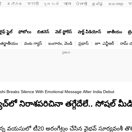
ी 
ಕನ್ನಡ
मराठी
ગુજરાતી
বাংলা
ਪੰਜਾਬੀ
தமிழ்
മലയാളം
म
లైఫ్ స్టైల్
ఫోటోలు
బిజినెస్
వెబ్ స్టోరీస్
షార్ట్ వీడియోస్
జాతీయం
ట్ర
తర్జాతీయం
వంట గ్యాస్
బంగారం, వెండి
ప్రభాస్
జూ. ఎన్టీఆర్
రామ్ చ‌
hi Breaks Silence With Emotional Message After India Debut
‌లో నిరాశపరిచినా తగ్గేదేలే.. సోషల్ మ
న వయసులో టీ20 అరంగేట్రం చేసిన వైభవ్ సూర్యవంశీ తొలి