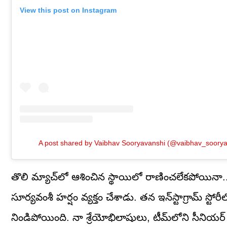
View this post on Instagram
A post shared by Vaibhav Sooryavanshi (@vaibhav_soory
తొలి మ్యాచ్‌లో ఆశించిన స్థాయిలో రాణించలేకపోయిన
సూర్యవంశీ హర్షం వ్యక్తం చేశాడు. తన ఇన్‌స్టాగ్రామ్ స
నిండిపోయింది. నా శ్రేయోభిలాషులు, టీమ్‌లోని సీనియర్