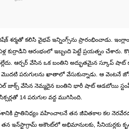
ర్మతో కలిసి వైభవ్ ఇన్నింగ్స్‌ను ప్రారంభించాడు. ఇంగ్లాండ్ స
ల కుర్రాడిని ఆరంభంలో ఇబ్బంది పెట్టే ప్రయత్నం చేశారు. కొద్
లేదు. ఆర్చర్ వేసిన ఒక బంతిని అద్భుతమైన స్కూప్ షాట్ ద
ో తన మొదటి పరుగులను ఖాతాలో వేసుకున్నాడు. ఆ వెంటనే జోష
ిల్ జాక్స్ వేసిన నెమ్మదైన బంతిని భారీ షాట్ ఆడబోయి స్టం
ిక్సర్లతో 14 పరుగుల వద్ద ముగిసింది.
ేశానికి ప్రాతినిధ్యం వహించాలనే తన జీవితకాల కల నెరవేరడ
 తన ఇన్‌స్టాగ్రామ్ అకౌంట్‌లో అభిమానులకు, సీనియర్లకు క