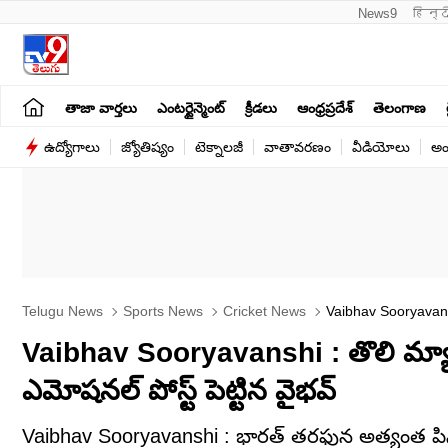
News9
हिन्द
తాజా వార్తలు
ఎంటర్టైన్మెంట్
క్రీడలు
ఆంధ్రప్రదేశ్
తెలంగాణ
ఉద్యోగాలు
జ్యోతిష్యం
టెక్నాలజీ
వాతావరణం
వీడియోలు
అం
Telugu News
Sports News
Cricket News
Vaibhav Sooryavans
Vaibhav Sooryavanshi : తొలి మ్యాచ్
ఎమోషనల్ పోస్ట్ పెట్టిన వైభవ్
Vaibhav Sooryavanshi : భారత్ తరఫున అత్యంత పిన్