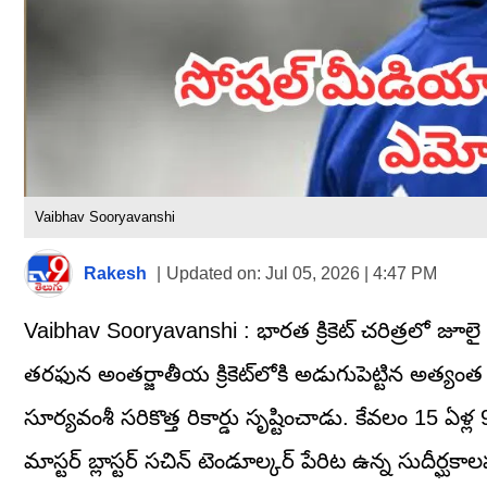
Vaibhav Sooryavanshi
Rakesh
|
Updated on:
Jul 05, 2026 | 4:47 PM
Vaibhav Sooryavanshi : భారత క్రికెట్ చరిత్రలో జూ
తరఫున అంతర్జాతీయ క్రికెట్‌లోకి అడుగుపెట్టిన అత్య
సూర్యవంశీ సరికొత్త రికార్డు సృష్టించాడు. కేవలం 15 
మాస్టర్ బ్లాస్టర్ సచిన్ టెండూల్కర్ పేరిట ఉన్న సుదీర్ఘకా