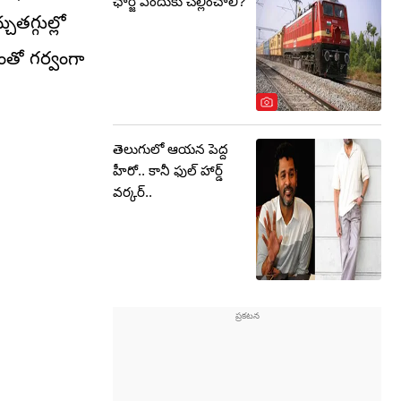
ఛార్జీ ఎందుకు చెల్లించాలి?
తగ్గుల్లో
ెంతో గర్వంగా
తెలుగులో ఆయన పెద్ద
హీరో.. కానీ ఫుల్ హార్డ్
వర్కర్..