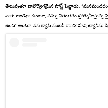
తెలుపుతూ భావోద్వేగమైన పోస్ట్ పెట్టాడు. “మనమందరం కలి
నాకు అండగా ఉంటూ, నన్ను నిరంతరం ప్రోత్సహిస్తున్న ప్
ఉంది” అంటూ తన క్యాప్ నంబర్ #122 హాష్ ట్యాగ్‌ను షే