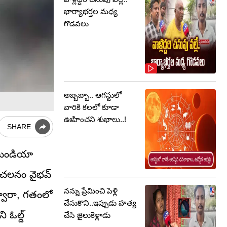
భార్యాభర్తల మధ్య
గొడవలు
అబ్బబ్బా.. ఆగస్టులో
వారికి కలలో కూడా
ఊహించని శుభాలు..!
SHARE
ీమిండియా
సంచలనం వైభవ్
నన్ను ప్రేమించి పెళ్లి
ద్వారా, గతంలో
చేసుకొని..ఇప్పుడు హత్య
ి ఓల్డ్
చేసి జైలుకెళ్లాడు