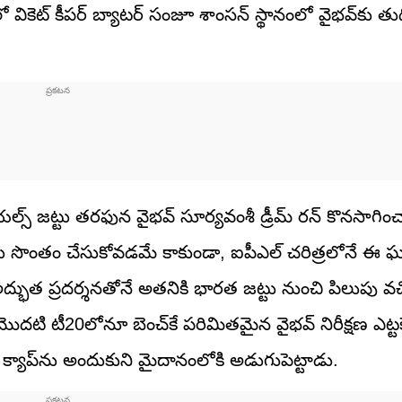
్‌లో వికెట్ కీపర్ బ్యాటర్ సంజూ శాంసన్ స్థానంలో వైభవ్‌కు తు
ల్స్ జట్టు తరఫున వైభవ్ సూర్యవంశీ డ్రీమ్ రన్ కొనసాగిం
్‌ను సొంతం చేసుకోవడమే కాకుండా, ఐపీఎల్ చరిత్రలోనే ఈ
భుత ప్రదర్శనతోనే అతనికి భారత జట్టు నుంచి పిలుపు వచ్
ొదటి టీ20లోనూ బెంచ్‌కే పరిమితమైన వైభవ్‌ నిరీక్షణ ఎట్టక
్యాప్‌ను అందుకుని మైదానంలోకి అడుగుపెట్టాడు.