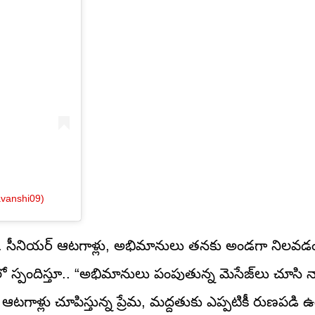
avanshi09)
ా.. సీనియర్ ఆటగాళ్లు, అభిమానులు తనకు అండగా నిలవడం
్టోరీలో స్పందిస్తూ.. “అభిమానులు పంపుతున్న మెసేజ్‌లు చూస
 ఆటగాళ్లు చూపిస్తున్న ప్రేమ, మద్దతుకు ఎప్పటికీ రుణపడి 