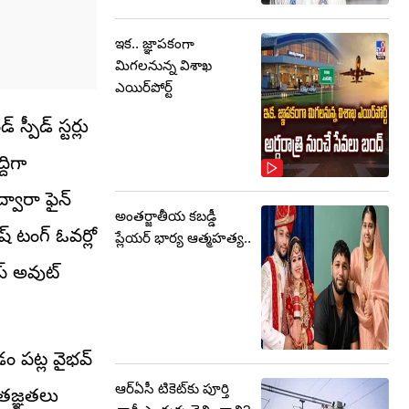
ఇక.. జ్ఞాపకంగా
మిగలనున్న విశాఖ
ఎయిర్‌పోర్ట్
్పీడ్ స్టర్లు
దిగా
్వారా ఫైన్
అంతర్జాతీయ కబడ్డీ
్ టంగ్ ఓవర్లో
ప్లేయర్ భార్య ఆత్మహత్య..
ప్ అవుట్
ం పట్ల వైభవ్
ఆర్‌ఏసీ టికెట్‌కు పూర్తి
ృతజ్ఞతలు