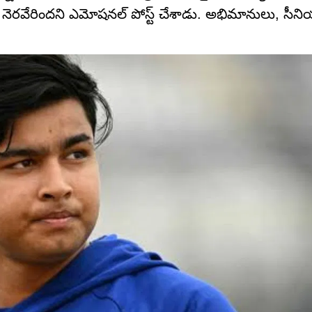
నెరవేరిందని ఎమోషనల్ పోస్ట్ చేశాడు. అభిమానులు, సీనియ