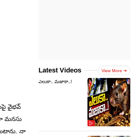
Latest Videos
View More
ఎలుకా.. మజాకా..!
పై వైభవ్
ి నా మనసు
ఉంటాను. నా