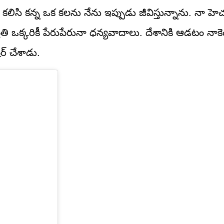
సి కన్న ఒక కలను నేను ఇప్పుడు జీవిస్తున్నాను. నా హెచ్చు
రతి ఒక్కరికీ పేరుపేరునా ధన్యవాదాలు. దేశానికి ఆడటం నాక
ర్ చేశాడు.