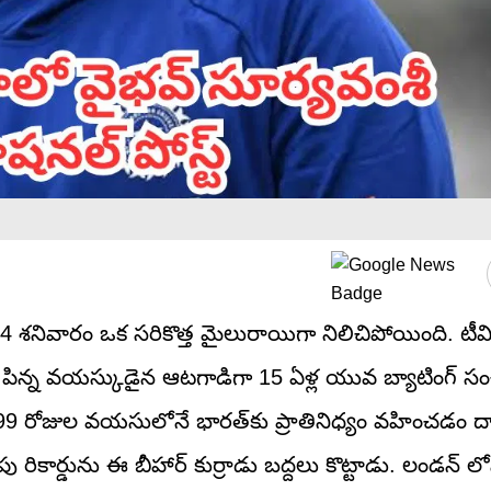
లై 4 శనివారం ఒక సరికొత్త మైలురాయిగా నిలిచిపోయింది. ట
ంత పిన్న వయస్కుడైన ఆటగాడిగా 15 ఏళ్ల యువ బ్యాటింగ్ 
ఏళ్ల 99 రోజుల వయసులోనే భారత్‌కు ప్రాతినిధ్యం వహించడం 
లపు రికార్డును ఈ బీహార్ కుర్రాడు బద్దలు కొట్టాడు. లండన్ లోన