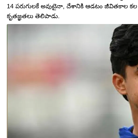
14 పరుగులకే అవుటైనా, దేశానికి ఆడటం జీవితకాల కల 
కృతజ్ఞతలు తెలిపాడు.