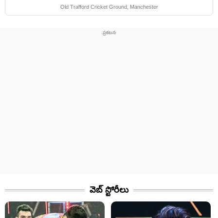
Old Trafford Cricket Ground, Manchester
వెబ్ స్టోరీలు​