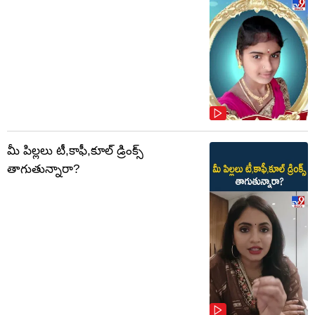
మీ పిల్లలు టీ,కాఫీ,కూల్ డ్రింక్స్
తాగుతున్నారా?