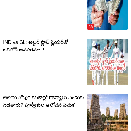
IND vs SL: అట్టర్ ఫ్లాప్ ప్లేయర్‌తో
బరిలోకి అవసరమా..!
ఆలయ గోపుర కలశాల్లో ధాన్యాలు ఎందుకు
పెడతారు? పూర్వీకుల ఆలోచన వెనుక