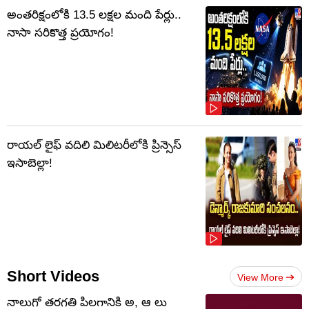
అంతరిక్షంలోకి 13.5 లక్షల మంది పేర్లు..
నాసా సరికొత్త ప్రయోగం!
రాయల్ లైఫ్ వదిలి మిలిటరీలోకి ప్రిన్సెస్
ఇసాబెల్లా!
Short Videos
View More
నాలుగో త‌ర‌గతి పిలగానికి అ, ఆ లు