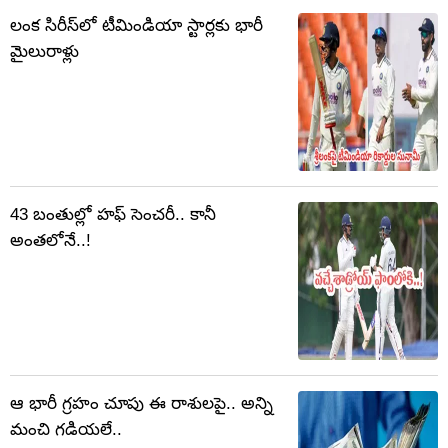
లంక సిరీస్‌లో టీమిండియా స్టార్లకు భారీ
మైలురాళ్లు
43 బంతుల్లో హఫ్ సెంచరీ.. కానీ
అంతలోనే..!
ఆ భారీ గ్రహం చూపు ఈ రాశులపై.. అన్ని
మంచి గడియలే..