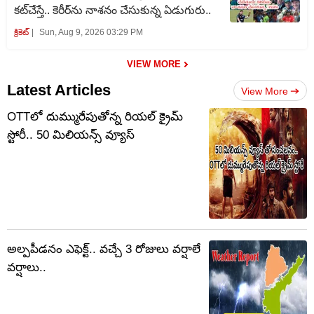
కట్‌చేస్తే.. కెరీర్‌ను నాశనం చేసుకున్న ఏడుగురు..
క్రికెట్‌
Sun, Aug 9, 2026 03:29 PM
VIEW MORE
Latest Articles
View More
OTTలో దుమ్మురేపుతోన్న రియల్ క్రైమ్
స్టోరీ.. 50 మిలియన్స్ వ్యూస్‌
అల్పపీడనం ఎఫెక్ట్.. వచ్చే 3 రోజులు వర్షాలే
వర్షాలు..