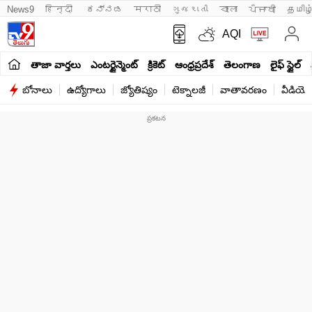
News9
हिन्दी 
ಕನ್ನಡ
मराठी
ગુજરાતી
বাংলা
ਪੰਜਾਬੀ
தமிழ
AQI
తాజా వార్తలు
ఎంటర్టైన్మెంట్
క్రికెట్
ఆంధ్రప్రదేశ్
తెలంగాణ
లైఫ్ స్టైల్
బోనాలు
ఉద్యోగాలు
జ్యోతిష్యం
టెక్నాలజీ
వాతావరణం
వీడియో