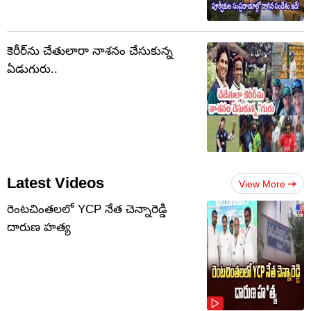
కెరీర్‌ను చేతులారా నాశనం చేసుకున్న
ఏడుగురు..
Latest Videos
View More
రెంటచింతలలో YCP నేత చెన్నారెడ్డి
దారుణ హత్య