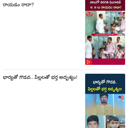
రాయ‌డం రాదా?
భార్యతో గొడవ.. పిల్లలతో భర్త అదృశ్యం!