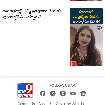
దేవాలయాల్లో ఎన్ని ప్రదక్షిణలు చేయాలి ..
పురాణాల్లో ఏం చెప్పారు?
FOLLOW US ON
Contact Us
About Us
Advertise With Us