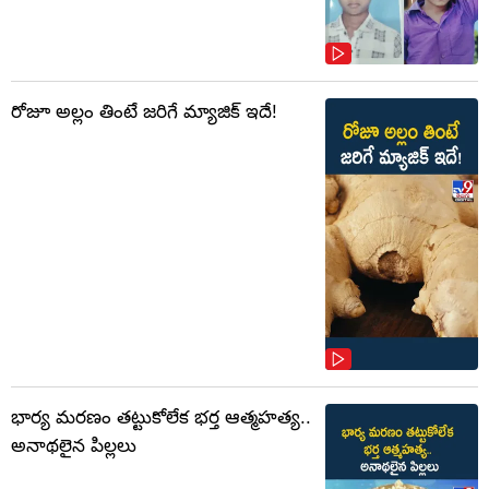
రోజూ అల్లం తింటే జరిగే మ్యాజిక్ ఇదే!
భార్య మరణం తట్టుకోలేక భర్త ఆత్మహత్య..
అనాథలైన పిల్లలు