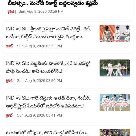
బీభత్సం.. మనోడి రికార్డ్ బద్దలవ్వడం కష్టమే
క్రికెట్‌
Sun, Aug 9, 2026 03:59 PM
IND vs SL: శ్రీలంకపై సత్తా చాటితే చరిత్రే.. గిల్,
జడేజా, కుల్దీప్ ముందు అరుదైన రికార్డులు
క్రికెట్‌
Sun, Aug 9, 2026 03:53 PM
IND vs SL: ఎట్టకేలకు ఫాంలోకి.. 43 బంతుల్లో
హఫ్ సెంచరీ.. కానీ అంతలోనే..!
క్రికెట్‌
Sun, Aug 9, 2026 03:50 PM
IND vs SL: గాలె టెస్టుకు అతడే దిక్కా గంభీర్..
అట్టర్ ఫ్లాప్ ప్లేయర్‌తో బరిలోకి అవసరమా..!
క్రికెట్‌
Sun, Aug 9, 2026 03:41 PM
టాలెంట్‌లో తోపులు, తొలి మ్యాచ్‌తో హీరోలు..