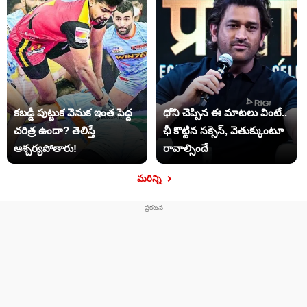
కబడ్డీ పుట్టుక వెనుక ఇంత పెద్ద
ధోని చెప్పిన ఈ మాటలు వింటే..
చరిత్ర ఉందా? తెలిస్తే
ఛీ కొట్టిన సక్సెస్, వెతుక్కుంటూ
ఆశ్చర్యపోతారు!
రావాల్సిందే
మరిన్ని