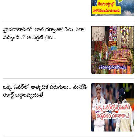
హైదరాబాద్‌లో ‘లాల్ దర్వాజా’ పేరు ఎలా
వచ్చింది..? ఆ ఎర్రటి గేటు..
ఒక్క ఓవర్‌లో అత్యధిక పరుగులు.. మనోడి
రికార్డ్ బద్దలవ్వదంతే