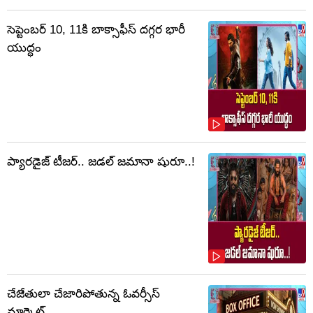
సెప్టెంబర్‌ 10, 11కి బాక్సాఫీస్ దగ్గర భారీ
యుద్ధం
ప్యారడైజ్ టీజర్.. జడల్ జమానా షురూ..!
చేజేతులా చేజారిపోతున్న ఓవర్సీస్
మార్కెట్..