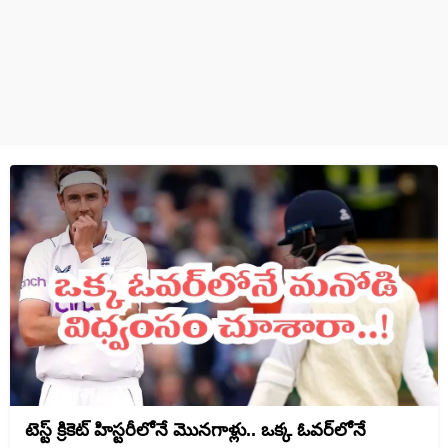
టెస్ట్ క్రికెట్ హిస్టరీలోనే మొనగాళ్లు.. ఒక్క ఓవర్‌లోనే