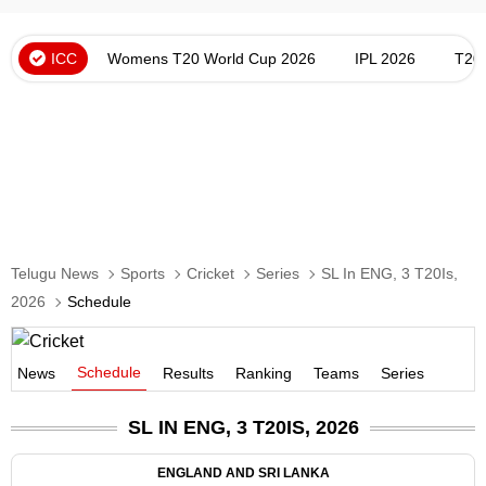
ICC
Womens T20 World Cup 2026
IPL 2026
T20
Telugu News
Sports
Cricket
Series
SL In ENG, 3 T20Is,
2026
Schedule
Schedule
News
Results
Ranking
Teams
Series
SL IN ENG, 3 T20IS, 2026
ENGLAND AND SRI LANKA