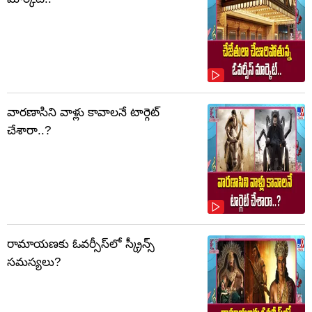
వారణాసిని వాళ్లు కావాలనే టార్గెట్
చేశారా..?
రామాయణకు ఓవర్సీస్‌లో స్క్రీన్స్
సమస్యలు?