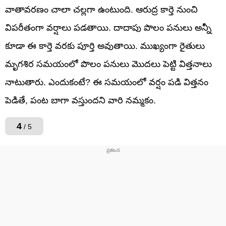
వాతావరణం చాలా చల్లగా ఉంటుంది. ఆరుద్ర కార్తె నుంచి
విపరీతంగా వర్షాలు పడతాయి. దాదాపు పొలం పనులు అన్నీ
కూడా ఈ కార్తె వరకు పూర్తి అవుతాయి. ముఖ్యంగా రైతులు
మృగశిర సమయంలో పొలం పనులు మొదలు పెట్టి విత్తనాలు
నాటుతారు. ఎందుకంటే? ఈ సమయంలో వర్షం పడి విత్తనం
పెడితే, పంట బాగా వస్తుందని వారి నమ్మకం.
4
/ 5