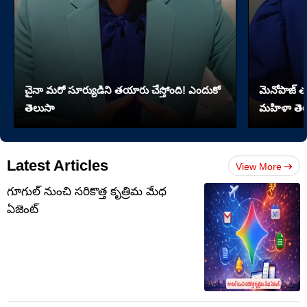
చైనా మరో సూర్యుడిని తయారు చేస్తోంది! ఎందుకో
మెనోపాజ్ త
తెలుసా
మహిళా తెల
Latest Articles
View More
గూగుల్ నుంచి సరికొత్త కృత్రిమ మేధ
ఏజెంట్