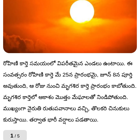
రోహిణి కార్తె సమయంలో విపరీతమైన ఎండలు ఉంటాయి. ఈ
సంవత్సరం రోహిణి కార్తె మే 25న ప్రారంభమై, జూన్ 8న పూర్తి
అవుతుంది, ఆ రోజు నుంచి మృగశిర కార్తె ప్రారంభం కాబోతుంది.
మృగశిర కార్తెలో ఆకాశం మొత్తం మేఘాలతో నిండిపోతుంది.
ముఖ్యంగా నైరుతి రుతుపవానాలు వచ్చి, తొలకరి చినుకులు
కురుస్తాయి. తర్వాత భారీ వర్షాలు పడతాయి.
1
/ 5