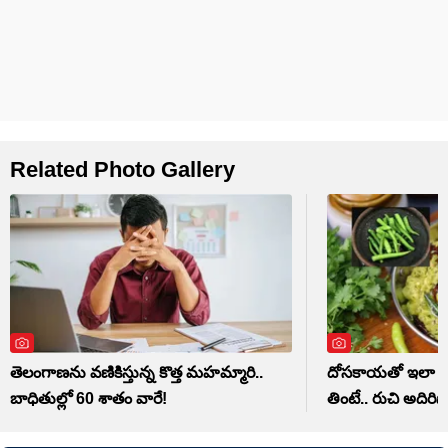
Related Photo Gallery
తెలంగాణను వణికిస్తున్న కొత్త మహమ్మారి..
దోసకాయతో ఇలా పచ్
బాధితుల్లో 60 శాతం వారే!
తింటే.. రుచి అదిరిపోద