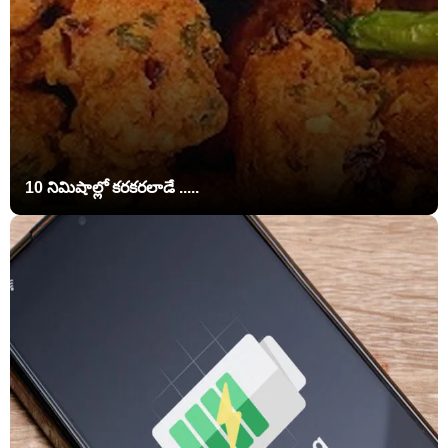
10 నిమిషాల్లో కరకరలాడే .....