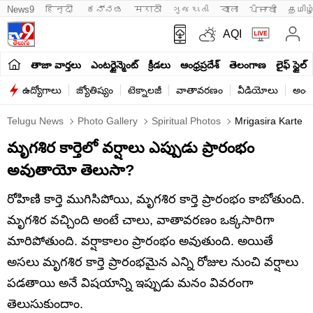
News9
हिन्दी 
ಕನ್ನಡ
मराठी
ગુજરાતી
বাংলা
ਪੰਜਾਬੀ
தமிழ
AQI
తాజా వార్తలు
ఎంటర్టైన్మెంట్
క్రీడలు
ఆంధ్రప్రదేశ్
తెలంగాణ
లైఫ్ స్టైల్
ఉద్యోగాలు
జ్యోతిష్యం
టెక్నాలజీ
వాతావరణం
వీడియోలు
అంతర
Telugu News
Photo Gallery
Spiritual Photos
Mrigasira Karte R
మృగశిర కార్తెలో వర్షాలు ఎప్పుడు ప్రారంభం
అవుతాయో తెలుసా?
రోహిణి కార్తె ముగిసిపోయి, మృగశిర కార్తె ప్రారంభం కాబోతుంది.
మృగశిర వచ్చింది అంటే చాలు, వాతావరణం ఒక్కసారిగా
మారిపోతుంది. వర్షాకాలం ప్రారంభం అవుతుంది. అయితే
అసలు మృగశిర కార్తె ప్రారంభమైన ఎన్ని రోజుల నుంచి వర్షాలు
పడతాయి అనే విషయాన్ని ఇప్పుడు మనం వివరంగా
తెలుసుకుందాం.