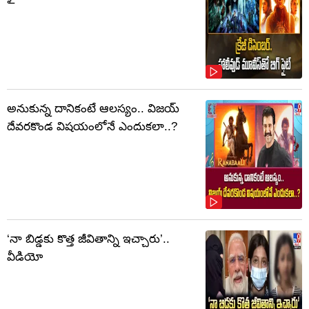
అనుకున్న దానికంటే ఆలస్యం.. విజయ్
దేవరకొండ విషయంలోనే ఎందుకలా..?
‘నా బిడ్డకు కొత్త జీవితాన్ని ఇచ్చారు’..
వీడియో