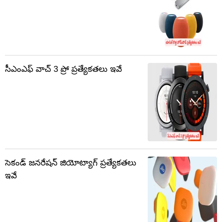
సీఎంఎఫ్ వాచ్ 3 ప్రో ప్రత్యేకతలు ఇవే
సెకండ్ జనరేషన్ జియోట్యాగ్ ప్రత్యేకతలు
ఇవే