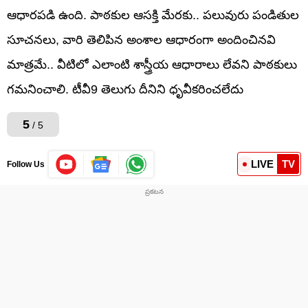
ఆధారపడి ఉంది. పాఠకుల ఆసక్తి మేరకు.. పలువురు పండితుల
సూచనలు, వారి తెలిపిన అంశాల ఆధారంగా అందించినవి
మాత్రమే.. వీటిలో ఎలాంటి శాస్త్రీయ ఆధారాలు లేవని పాఠకులు
గమనించాలి. టీవీ9 తెలుగు దీనిని ధృవీకరించలేదు
5
/ 5
LIVE
TV
Follow Us