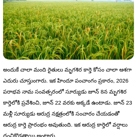
అందుకే చాలా మంది రైతులు మృగశిర కార్తె కోసం చాలా ఆశగా
ఎదురు చూస్తుంగారు. ఇక హిందూ పంచాంగం ప్రకారం, 2026
పరాభవ నామ సంవత్సరంలో సూర్యుడు జూన్ 8న మృగశిర
కార్తెలోకి ప్రవేశించి, జూన్ 22 వరకు అక్కడే ఉంటాడు. జూన్ 23
మళ్లీ సూర్యుడు ఆరుద్ర నక్షత్రంలోకి సంచారం చేయడంతో
ఆరుద్ర కార్తె ప్రారంభం అవుతుంది. ఇక ఆరుద్ర కార్తెలో వర్షాలు
దంచికొడతాయి అంటారు.