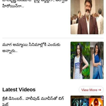
హీరోయిన్‏గా..
మూగ అమ్మాయి సినిమాల్లోకి ఎందుకు
అన్నారు..
Latest Videos
View More
క్రేజీ డిసెంబర్‌.. హాలీవుడ్ మూవీస్‌తో బిగ్
ఫైట్‌