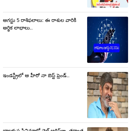
ఆగస్టు 5 రాశిఫలాలు: ఈ రాశుల వారికి
ఆర్థిక లాభాలు..
ఇండస్ట్రీలో ఆ హీరో నా బెస్ట్ ఫ్రెండ్..
బాలకృష్ణ సినిమాలో చైల్డ్ ఆర్టిస్ట్‏గా, తర్వాత