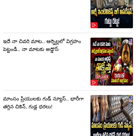
ఇదే నా చివరి మాట.. ఆర్నెల్లలో విగ్రహం
పెట్టండి.. నా మాటకు అడ్డొస్
మాంసం ప్రియులకు గుడ్ న్యూస్.. భారీగా
తగ్గిన చికెన్, గుడ్ల ధరలు!