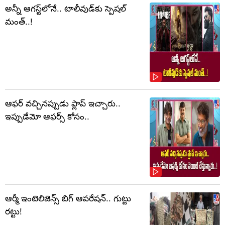
అన్నీ ఆగస్ట్‌లోనే.. టాలీవుడ్‌కు స్పెషల్
మంత్..!
ఆఫర్ వచ్చినప్పుడు ఫ్లాప్ ఇచ్చారు..
ఇప్పుడేమో ఆఫర్స్ కోసం..
ఆర్మీ ఇంటెలిజెన్స్ బిగ్ ఆపరేషన్.. గుట్టు
రట్టు!