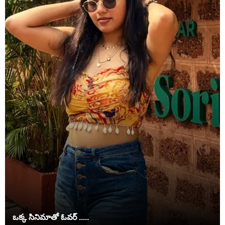
ఒక్క సినిమాతో ఓవర్ .....