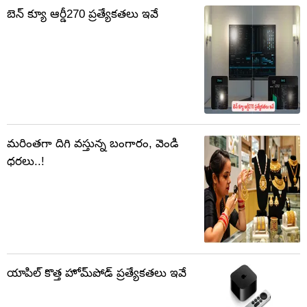
బెన్ క్యూ ఆర్డీ270 ప్రత్యేకతలు ఇవే
మరింతగా దిగి వస్తున్న బంగారం, వెండి
ధరలు..!
యాపిల్ కొత్త హోమ్‌పోడ్ ప్రత్యేకతలు ఇవే