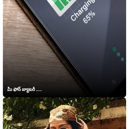
మీ ఫోన్ బ్యాటరీ .....