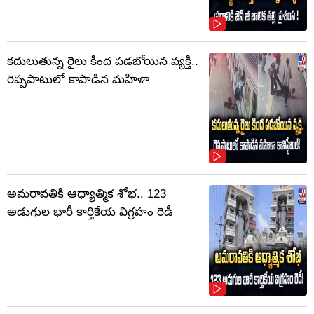
కదులుతున్న రైలు కింద పడబోయిన వ్యక్తి..
రెప్పపాటులో కాపాడిన మహిళా
అమరావతికి ఆధ్యాత్మిక శోభ.. 123
అడుగుల భారీ కార్తికేయ విగ్రహం రెడీ