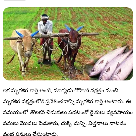
ఇక మృగశిర కార్తె అంటే, సూర్యడు రోహిణి నక్షత్రం నుంచి
మృగశిర నక్షత్రంలోకి ప్రవేశించడాన్ని మృగశిర కార్తె అంటారు. ఈ
సమయంలో తొలకరి చినుకులు పడటంతో రైతులు వ్యవసాయం
పనులు మొదలు పెడతారు, దుక్కి దున్ని, విత్తనాలు నాటడం
వంటి పనులు చేస్తుంటారు.