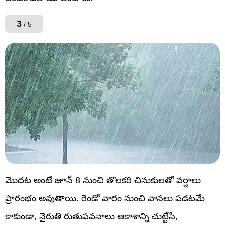
3
/ 5
మొదట అంటే జూన్ 8 నుంచి తొలకరి చినుకులతో వర్షాలు
ప్రారంభం అవుతాయి. రెండో వారం నుంచి వానలు పడటమే
కాకుండా, నైరుతి రుతుపవనాలు ఆకాశాన్ని చుట్టేసి,