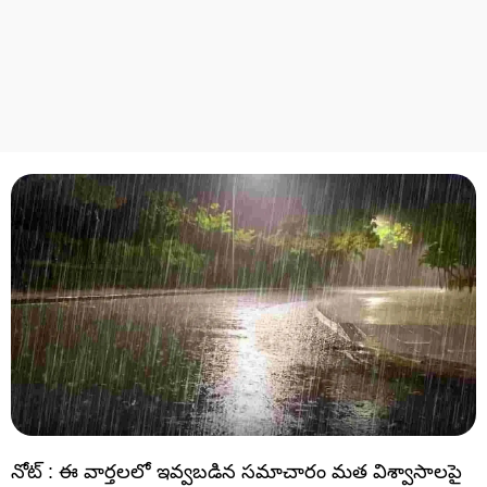
నోట్ : ఈ వార్తలలో ఇవ్వబడిన సమాచారం మత విశ్వాసాలపై