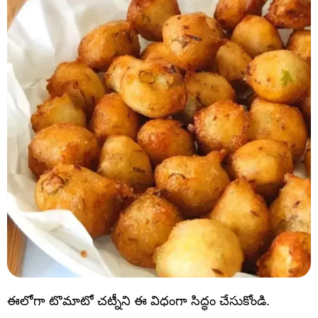
ఈలోగా టొమాటో చట్నీని ఈ విధంగా సిద్ధం చేసుకోండి.