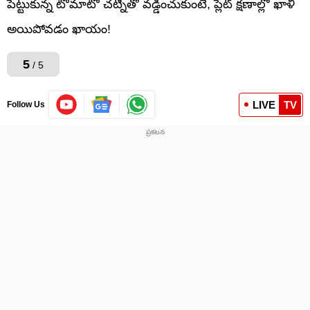
పెట్టుకున్న టొమాటో చట్నీతో వడ్డించుకుంటే, ప్లేట్ క్షణాల్లో ఖాళీ
అయిపోవడం ఖాయం!
5
/ 5
LIVE
TV
Follow Us