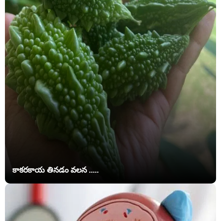
కాకరకాయ తినడం వలన .....