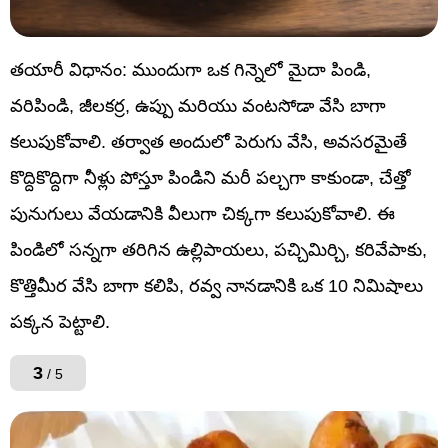
తయారీ విధానం: ముందుగా ఒక గిన్నెలో మైదా పిండి,
వరిపిండి, జీలకర్ర, ఉప్పు మరియు వంటసోడా వేసి బాగా
కలుపుకోవాలి. తర్వాత అందులో పెరుగు వేసి, అవసరమైతే
కొద్దికొద్దిగా నీళ్లు పోస్తూ పిండిని మరీ పల్చగా కాకుండా, చేత్తో
పునుగులు వేయడానికి వీలుగా చిక్కగా కలుపుకోవాలి. ఈ
పిండిలో సన్నగా తరిగిన ఉల్లిపాయలు, పచ్చిమిర్చి, కరివేపాకు,
కొత్తిమీర వేసి బాగా కలిపి, రవ్వ నానడానికి ఒక 10 నిమిషాలు
పక్కన పెట్టాలి.
3
/ 5