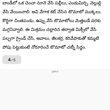
బాండీలో ఒక చెంచా నూనె వేసి పల్లీలు, ఎండుమిర్చి, వెల్లుల్లి
వేసి వేయించాలి. అవి వేగాక కట్ చేసిన టొమాటో ముక్కలు,
కొద్దిగా చింతపండు, ఉప్పు వేసి టొమాటోలు మెత్తబడే వరకు
మగ్గనివ్వాలి. ఈ మిశ్రమం చల్లారిన తర్వాత మిక్సీలో వేసి
పల్చగా గ్రైండ్ చేసి, ఆవాలు, జీలకర్ర, కరివేపాకుతో కమ్మటి
పోపు పెట్టుకుంటే నోరూరించే టొమాటో చట్నీ సిద్ధం.
4
/ 5