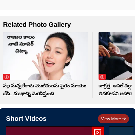
Related Photo Gallery
నల్ల మచ్చలేకాదు మొటిమలను సైతం మాయం
జాగ్రత్త: అసలే వర్షాక
చేసి.. ముఖాన్ని మెరిపిస్తుంది
తినకూడని ఆహారాల
Short Videos
View More