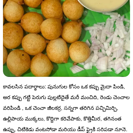
కావలసిన పదార్థాలు: పునుగుల కోసం ఒక కప్పు మైదా పిండి,
అర కప్పు గట్టి పెరుగు పుల్లటిదైతే మరీ మంచిది, రెండు చెంచాల
వరిపిండి , ఒక చెంచా జీలకర్ర, సన్నగా తరిగిన పచ్చిమిర్చి,
ఉల్లిపాయ ముక్కలు, కొద్దిగా కరివేపాకు, కొత్తిమీర, తగినంత
ఉప్పు, చిటికెడు వంటసోడా మరియు డీప్ ఫ్రైకి సరిపడా నూనె.