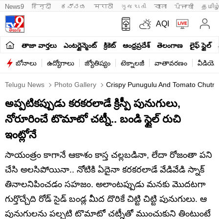
News9
हिन्दी 
ಕನ್ನಡ
मराठी
ગુજરાતી
বাংলা
ਪੰਜਾਬੀ
தமிழ
AQI
తాజా వార్తలు
ఎంటర్టైన్మెంట్
క్రికెట్
ఆంధ్రప్రదేశ్
తెలంగాణ
లైఫ్ స్టైల్
బోనాలు
ఉద్యోగాలు
జ్యోతిష్యం
టెక్నాలజీ
వాతావరణం
వీడియో
Telugu News
Photo Gallery
Crispy Punugulu And Tomato Chutney
అప్పటికప్పుడు కరకరలాడే క్రిస్పీ పునుగులు,
నోరూరించే టొమాటో చట్నీ.. బండి స్టైల్ రుచి
ఇంట్లోనే
సాయంత్రం కాగానే ఆకాశం కాస్త చల్లబడినా, లేదా రోజంతా పని
చేసి అలసిపోయినా.. నోటికి ఏదైనా కరకరలాడే వేడివేడి స్నాక్
తినాలనిపించడం సహజం. అలాంటప్పుడు మనకు మొదటగా
గుర్తొచ్చేది రోడ్ సైడ్ బండ్ల మీద దొరికే చిట్టి చిట్టి పునుగులు. ఆ
పునుగులను పల్చటి టొమాటో చట్నీతో ముంచుకుని తింటుంటే