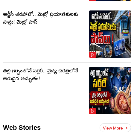
ఆర్టీసీ తరహాలో.. మెట్రో ప్రయాణికులకు
పాస్లు! మెట్రో పాస్
తల్లి గర్భంలోనే సర్జరీ.. వైద్య చరిత్రలోనే
అరుదైన అద్భుతం!
Web Stories
View More