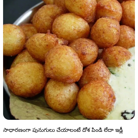
సాధారణంగా పునుగులు చేయాలంటే దోశ పిండి లేదా ఇడ్లీ