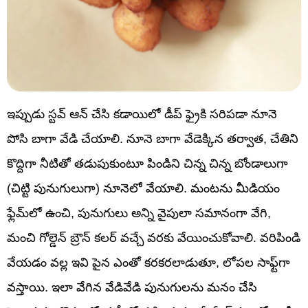
ఇప్పుడు స్టవ్ ఆన్ చేసి కడాయిలో డీప్ ఫ్రైకి సరిపడా నూనె
పోసి బాగా వేడి చేయాలి. నూనె బాగా వేడెక్కిన తర్వాత, చేతిని
కొద్దిగా నీటితో తడుపుకుంటూ పిండిని చిన్న చిన్న బోండాలుగా
(చిట్టి పునుగులుగా) నూనెలో వేయాలి. మంటను మీడియం
ఫ్లేమ్‌లో ఉంచి, పునుగులు అన్ని వైపులా సమానంగా వేగి,
మంచి గోల్డెన్ బ్రౌన్ కలర్ వచ్చే వరకు వేయించుకోవాలి. వరిపిండి
వేయడం వల్ల ఇవి పైన ఎంతో కరకరలాడుతూ, లోపల సాఫ్ట్‌గా
వస్తాయి. ఇలా వేగిన వేడివేడి పునుగులను మనం చేసి