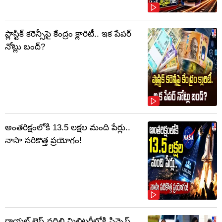
ప్లాస్టిక్‌ కరెన్సీపై కేంద్రం క్లారిటీ.. ఇక పేపర్‌
నోట్లు బంద్‌?
అంతరిక్షంలోకి 13.5 లక్షల మంది పేర్లు..
నాసా సరికొత్త ప్రయోగం!
రాయల్ లైఫ్ వదిలి మిలిటరీలోకి ప్రిన్సెస్