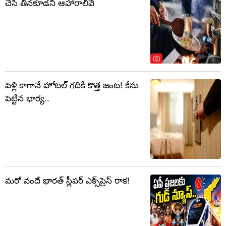
చేసి తినకూడని ఆహారాలివే
పెళ్లి కాగానే హోటల్ గదికి కొత్త జంట! కేసు
పెట్టిన భార్య..
మరో వందే భారత్ స్లీపర్ ఎక్స్‌ప్రెస్ రాక!