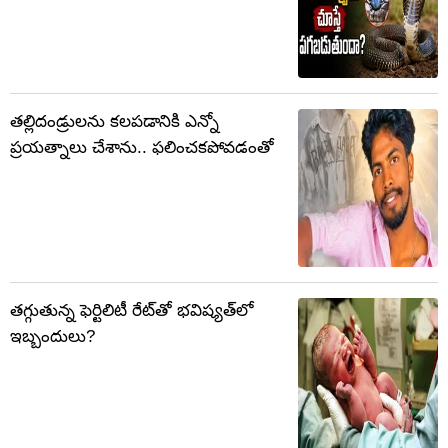
తల్లిదండ్రులను కలపడానికి ఎన్నో
ప్రయత్నాలు చేశాను.. ఫలించకపోవడంతో
తగ్గుతున్న ఫెర్టిలిటీ రేట్‌తో భవిష్యత్‌లో
ఇబ్బందులు?