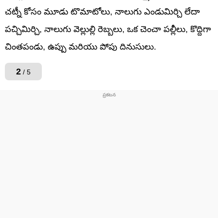
చట్నీ కోసం మూడు టొమాటోలు, నాలుగు ఎండుమిర్చి లేదా
పచ్చిమిర్చి, నాలుగు వెల్లుల్లి రెబ్బలు, ఒక చెంచా పల్లీలు, కొద్దిగా
చింతపండు, ఉప్పు మరియు పోపు దినుసులు.
2
/ 5