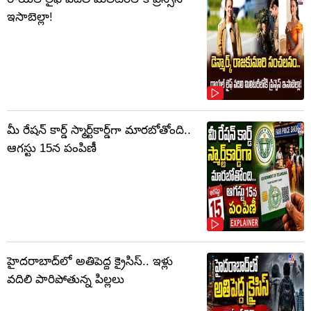
ఇసాబెల్లా!
మీ రేషన్ కార్డ్ స్మార్ట్‌కార్డ్‌గా మారబోతోంది..
ఆగస్టు 15న పంపిణీ
హైదరాబాద్‌లో అతిపెద్ద క్రైసిస్.. ఇళ్లు
వదిలి పారిపోతున్న పిల్లలు