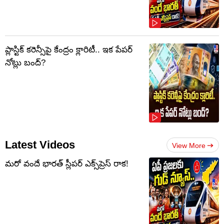
ప్లాస్టిక్‌ కరెన్సీపై కేంద్రం క్లారిటీ.. ఇక పేపర్‌
నోట్లు బంద్‌?
Latest Videos
View More
మరో వందే భారత్ స్లీపర్ ఎక్స్‌ప్రెస్ రాక!