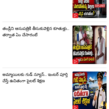
తండ్రిని ఆసుపత్రికి తీసుకువెళ్లిన కూతుళ్లు..
తర్వాత ఏం చేసారంటే
అమ్మాయిలకు గుడ్ న్యూస్.. ఇంటర్ పూర్తి
చేస్తే ఉచితంగా పైలట్ శిక్షణ