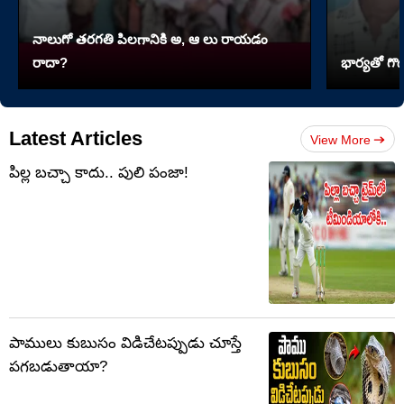
నాలుగో త‌ర‌గతి పిలగానికి అ, ఆ లు రాయ‌డం
రాదా?
భార్యతో గొడ
Latest Articles
View More
పిల్ల బచ్చా కాదు.. పులి పంజా!
పాములు కుబుసం విడిచేటప్పుడు చూస్తే
పగబడుతాయా?