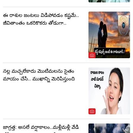
ఈ రాశుల జంటలు విడిపోవడం కష్టమే..
జీవితాంతం ఒకరికొకరు తోడుగా..
నల్ల మచ్చలేకాదు మొటిమలను సైతం
మాయం చేసి.. ముఖాన్ని మెరిపిస్తుంది
జాగ్రత్త: అసలే వర్షాకాలం..మళ్లీమళ్లీ వేడి