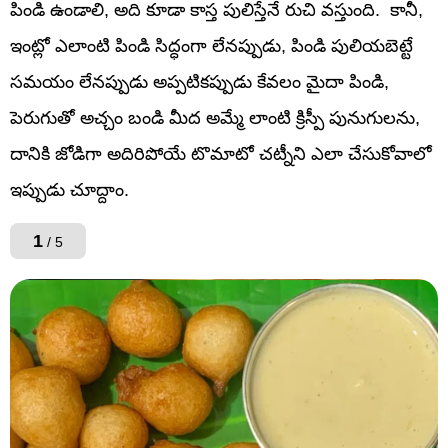
పిండి ఉండాలి, అది కూడా కాస్త పులిస్తేనే రుచి వస్తుంది. కానీ,
ఇంట్లో ఎలాంటి పిండి సిద్ధంగా లేనప్పుడు, పిండి పులియబెట్టే
సమయం లేనప్పుడు అప్పటికప్పుడు కేవలం మైదా పిండి,
పెరుగుతో అచ్చం బండి మీద అమ్మే లాంటి క్రిస్పీ పునుగులను,
దానికి జోడిగా అదిరిపోయే టొమాటో చట్నీని ఎలా చేసుకోవాలో
ఇప్పుడు చూద్దాం.
1
/ 5