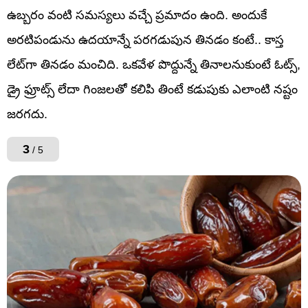
ఉబ్బరం వంటి సమస్యలు వచ్చే ప్రమాదం ఉంది. అందుకే
అరటిపండును ఉదయాన్నే పరగడుపున తినడం కంటే.. కాస్త
లేట్‌గా తినడం మంచిది. ఒకవేళ పొద్దున్నే తినాలనుకుంటే ఓట్స్,
డ్రై ఫ్రూట్స్ లేదా గింజలతో కలిపి తింటే కడుపుకు ఎలాంటి నష్టం
జరగదు.
3
/ 5