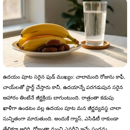
ఉదయం పూట సరైన ఫుడ్ ముఖ్యం: చాలామంది రోజును కాఫీ,
చాయ్‌లతో స్టార్ట్ చేస్తారు కానీ, ఉదయాన్నే పరగడుపున సరైన
ఆహారం తింటేనే జీర్ణక్రియ బాగుంటుంది. రాత్రంతా కడుపు
ఖాళీగా ఉండటం వల్ల ఉదయం పూట మన జీర్ణవ్యవస్థ చాలా
సున్నితంగా మారుతుంది. అందుకే గ్యాస్, ఎసిడిటీ రాకుండా
తేలికగా అరిగి, రోజంతా మంచి ఎనర్జీని ఇచ్చే పండ్లను