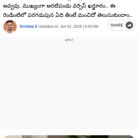
అవ్వవు. ముఖ్యంగా అరటిపండు వర్సెస్ ఖర్జూరం.. ఈ
రెండింటిలో పరగడుపున ఏది తింటే మంచిదో తెలుసుకుందాం..
SHARE
Krishna S
Updated on:
Jun 02, 2026 | 9:54 AM