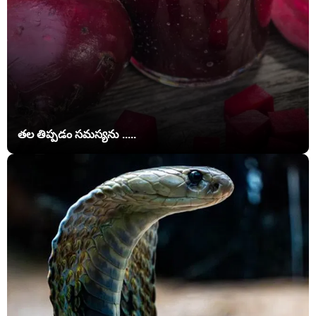
తల తిప్పడం సమస్యను .....