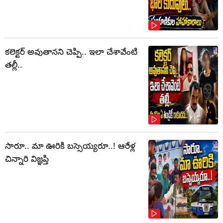
కలెక్టర్‌ అవుతానని చెప్పి.. ఇలా చేశావేంటి
తల్లీ..
సారూ.. మా ఊరికి బస్సెయ్యరూ..! ఆరేళ్ల
చిన్నారి విజ్ఞప్తి