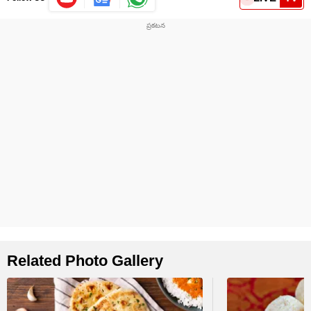
Related Photo Gallery