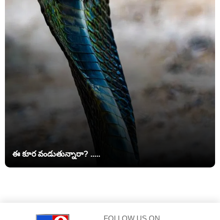
ఈ కూర వండుతున్నారా? .....
FOLLOW US ON