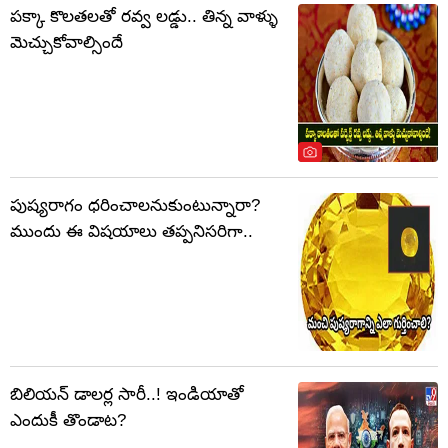
పక్కా కొలతలతో రవ్వ లడ్డు.. తిన్న వాళ్ళు
మెచ్చుకోవాల్సిందే
పుష్యరాగం ధరించాలనుకుంటున్నారా?
ముందు ఈ విషయాలు తప్పనిసరిగా..
బిలియన్ డాలర్ల సారీ..! ఇండియాతో
ఎందుకీ తొండాట?