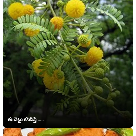
ఈ చెట్టు కనిపిస్తే .....