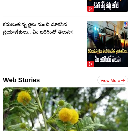
కదులుతున్న రైలు నుంచి దూకేసిన
ప్రయాణికులు.. ఏం జరిగిందో తెలుసా!
Web Stories
View More