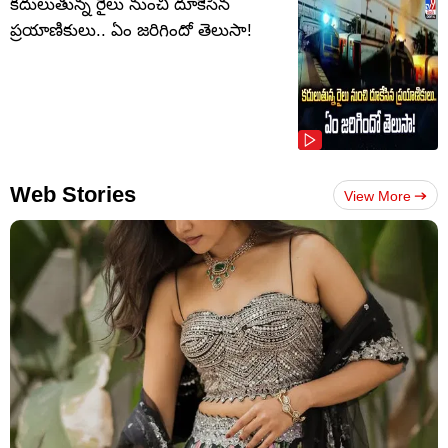
కదులుతున్న రైలు నుంచి దూకేసిన
ప్రయాణికులు.. ఏం జరిగిందో తెలుసా!
Web Stories
View More