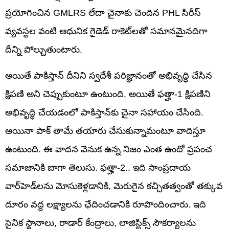
ప్రయోగించిన GMLRS లేదా చైనాకు చెందిన PHL సిరీస్
వ్యవస్థల వంటి ఆధునిక గైడెడ్ రాకెట్‌లతో సమానమైనదిగా
దీన్ని పోల్చుతుంటారు.
అయితే పాకిస్తాన్ దీనిని స్వదేశీ పరిజ్ఞానంతో అభివృద్ధి చేసిన
క్షిపణి అని చెప్పుకుంటూ ఉంటుంది. అయితే ఫత్హా-1 క్షిపణిని
అభివృద్ధి చేయడంలో పాకిస్తాన్‌కు చైనా సహాయం చేసింది.
అయినా పాక్‌ తామే తయారు చేసుకున్నామంటూ వాదిస్తూ
ఉంటుంది. ఈ వాదన వెనుక ఉన్న నిజం ఎంత ఉందో ప్రపంచ
సమాజానికి బాగా తెలుసు. ఫత్హా-2.. ఇది సాంప్రదాయ
వార్‌హెడ్‌లను మోసుకెళ్లడానికి, మెరుగైన కచ్చితత్వంతో తక్కువ
దూరం వద్ద లక్ష్యాలను ఛేదించడానికి రూపొందించారు. ఇది
సైనిక స్థానాలు, రాడార్ కేంద్రాలు, లాజిస్టిక్స్ సౌకర్యాలను