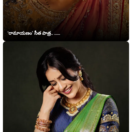
‘రామాయణం’ సీత పాత్ర.. .....