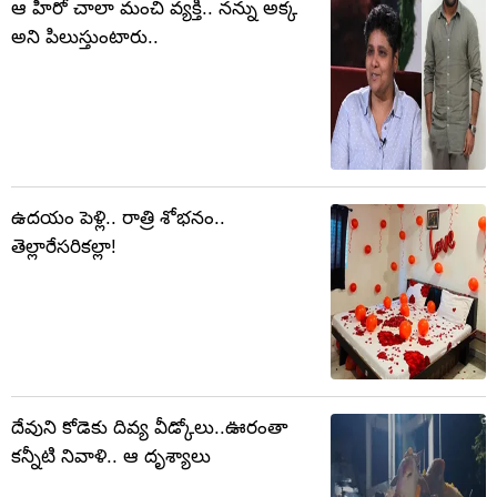
ఆ హీరో చాలా మంచి వ్యక్తి.. నన్ను అక్క
అని పిలుస్తుంటారు..
ఉదయం పెళ్లి.. రాత్రి శోభనం..
తెల్లారేసరికల్లా!
దేవుని కోడెకు దివ్య వీడ్కోలు..ఊరంతా
కన్నీటి నివాళి.. ఆ దృశ్యాలు