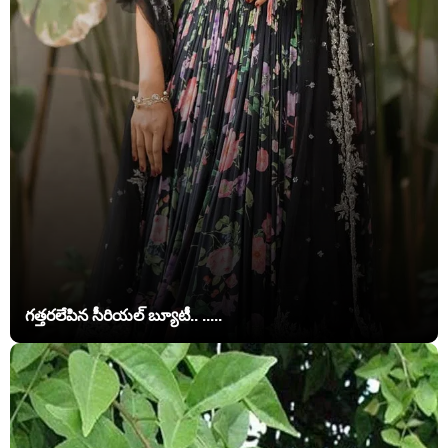
గత్తరలేపిన సీరియల్ బ్యూటీ.. .....