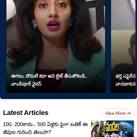
ఈగలు, దోమలే కదా అని లైట్ తీసుకోకండి..
భర్త ఎఫైర్‌న
చాందీపూర్ వైరస్
చావబాదిన భ
Latest Articles
View More
100, 200కాదు.. 500 ఏళ్లకు పైగా బతికే ఈ
జీవుల గురించి తెలుసా?