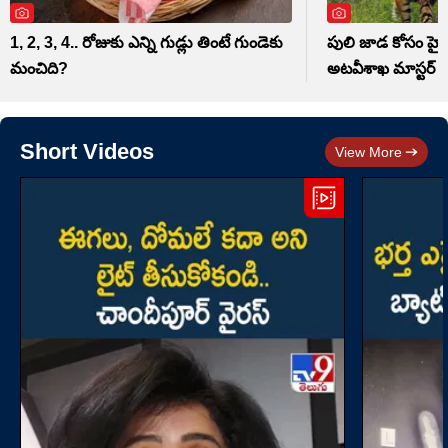
1, 2, 3, 4.. రోజుకు ఎన్ని గుడ్లు తింటే గుండెకు
పులి జాడ కోసం హైట
మంచిది?
అటవీశాఖ మాస్టర్‌ ప్లా
Short Videos
View More