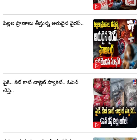
పిల్లల ప్రాణాలు తీస్తున్న అరుదైన వైరస్..
పైకి.. కిట్‌ కాట్‌ చాక్లెట్ ప్యాకెట్‌.. ఓపెన్‌
చేస్తే..