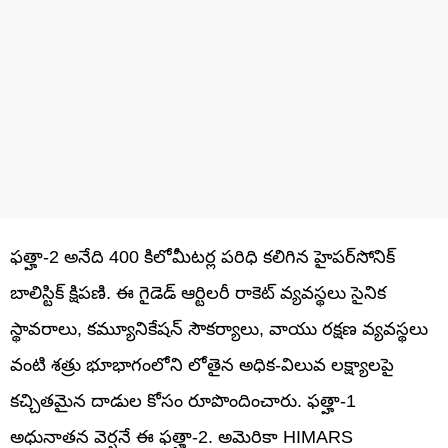
ఫత్హా-2 అనేది 400 కిలోమీటర్ల పరిధి కలిగిన హైపర్‌సోనిక్
బాలిస్టిక్ క్షిపణి. ఈ గైడెడ్ ఆర్టిలరీ రాకెట్ వ్యవస్థలు సైనిక
స్థావరాలు, కమ్యూనికేషన్ సౌకర్యాలు, వాయు రక్షణ వ్యవస్థలు
వంటి శత్రు భూభాగంలోని లోతైన అధిక-విలువ లక్ష్యాలపై
కచ్చితమైన దాడుల కోసం రూపొందించారు. ఫత్హా-1
అధునాతన వెర్షనే ఈ ఫత్హా-2. అమెరికా HIMARS