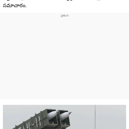
సమాచారం.