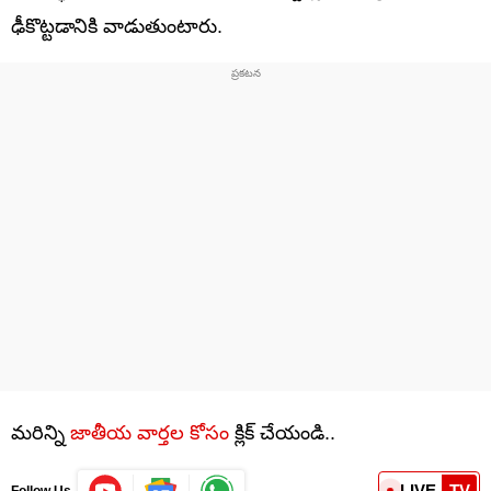
ఢీకొట్టడానికి వాడుతుంటారు.
మరిన్ని
జాతీయ వార్తల కోసం
క్లిక్ చేయండి..
LIVE
TV
Follow Us