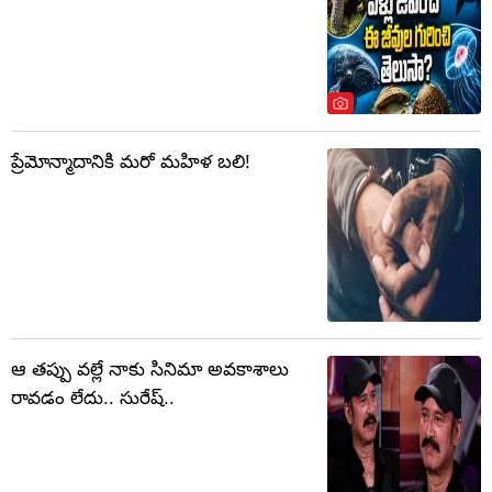
ప్రేమోన్మాదానికి మరో మహిళ బలి!
ఆ తప్పు వల్లే నాకు సినిమా అవకాశాలు
రావడం లేదు.. సురేష్..