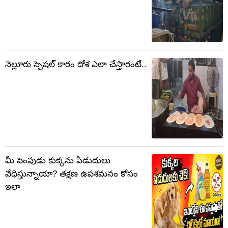
నెల్లూరు స్పెషల్ కారం దోశ ఎలా చేస్తారంటే..
మీ పెంపుడు కుక్కను పిడుదులు
వేధిస్తున్నాయా? తక్షణ ఉపశమనం కోసం
ఇలా