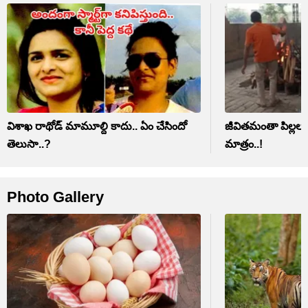
విశాఖ రాథోడ్ మామూల్ది కాదు.. ఏం చేసిందో
జీవితమంతా పిల్లల 
తెలుసా..?
మాత్రం..!
Photo Gallery