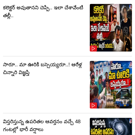
కలెక్టర్‌ అవుతానని చెప్పి.. ఇలా చేశావేంటి
తల్లీ..
సారూ.. మా ఊరికి బస్సెయ్యరూ..! ఆరేళ్ల
చిన్నారి విజ్ఞప్తి
విస్తరిస్తున్న ఉపరితల ఆవర్తనం వచ్చే 48
గంటల్లో భారీ వర్షాలు