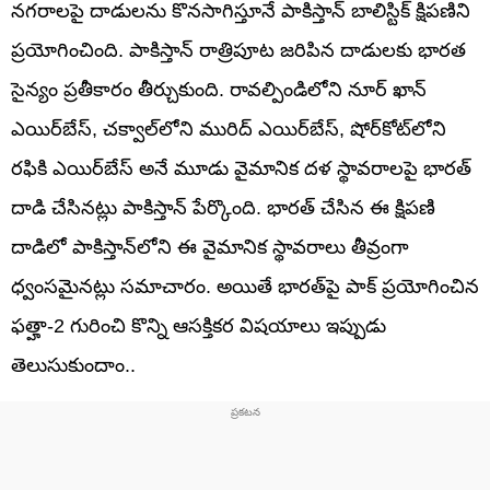
నగరాలపై దాడులను కొనసాగిస్తూనే పాకిస్తాన్ బాలిస్టిక్ క్షిపణిని
ప్రయోగించింది. పాకిస్తాన్ రాత్రిపూట జరిపిన దాడులకు భారత
సైన్యం ప్రతీకారం తీర్చుకుంది. రావల్పిండిలోని నూర్ ఖాన్
ఎయిర్‌బేస్, చక్వాల్‌లోని మురిద్ ఎయిర్‌బేస్, షోర్‌కోట్‌లోని
రఫికి ఎయిర్‌బేస్ అనే మూడు వైమానిక దళ స్థావరాలపై భారత్‌
దాడి చేసినట్లు పాకిస్తాన్ పేర్కొంది. భారత్‌ చేసిన ఈ క్షిపణి
దాడిలో పాకిస్తాన్‌లోని ఈ వైమానిక స్థావరాలు తీవ్రంగా
ధ్వంసమైనట్లు సమాచారం. అయితే భారత్‌పై పాక్‌ ప్రయోగించిన
ఫత్హా-2 గురించి కొన్ని ఆసక్తికర విషయాలు ఇప్పుడు
తెలుసుకుందాం..