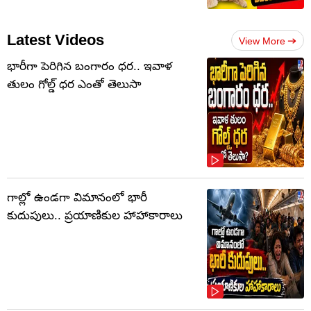
Latest Videos
View More
భారీగా పెరిగిన బంగారం ధర.. ఇవాళ
తులం గోల్డ్‌ ధర ఎంతో తెలుసా
గాల్లో ఉండగా విమానంలో భారీ
కుదుపులు.. ప్రయాణికుల హాహాకారాలు