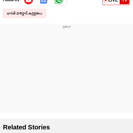
భారత్ పాకిస్థాన్ ఉద్రిక్తతలు
Related Stories