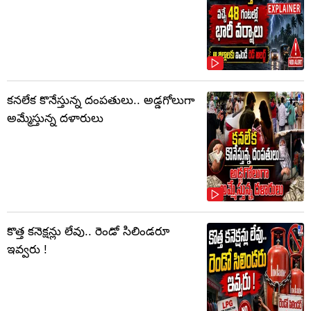
కనలేక కొనేస్తున్న దంపతులు.. అడ్డగోలుగా
అమ్మేస్తున్న దళారులు
కొత్త కనెక్షన్లు లేవు.. రెండో సిలిండరూ
ఇవ్వరు !