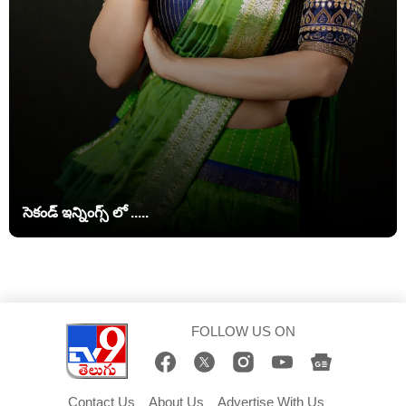
సెకండ్ ఇన్నింగ్స్ లో .....
FOLLOW US ON
Contact Us
About Us
Advertise With Us