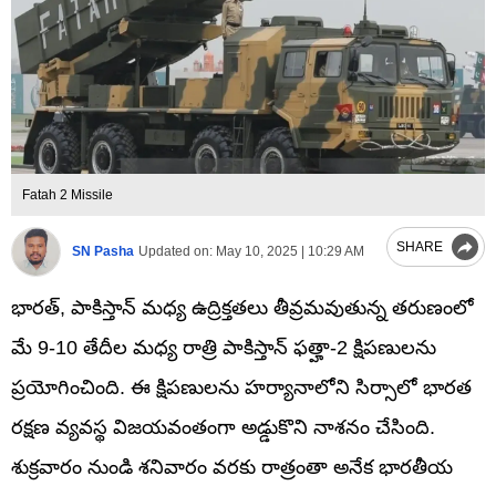
Fatah 2 Missile
SHARE
SN Pasha
Updated on:
May 10, 2025 | 10:29 AM
భారత్‌, పాకిస్తాన్ మధ్య ఉద్రిక్తతలు తీవ్రమవుతున్న తరుణంలో
మే 9-10 తేదీల మధ్య రాత్రి పాకిస్తాన్ ఫత్హా-2 క్షిపణులను
ప్రయోగించింది. ఈ క్షిపణులను హర్యానాలోని సిర్సాలో భారత
రక్షణ వ్యవస్థ విజయవంతంగా అడ్డుకొని నాశనం చేసింది.
శుక్రవారం నుండి శనివారం వరకు రాత్రంతా అనేక భారతీయ