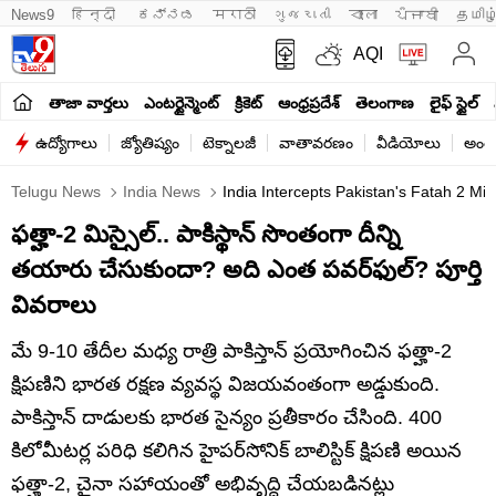
News9
हिन्दी 
ಕನ್ನಡ
मराठी
ગુજરાતી
বাংলা
ਪੰਜਾਬੀ
தமிழ
AQI
తాజా వార్తలు
ఎంటర్టైన్మెంట్
క్రికెట్
ఆంధ్రప్రదేశ్
తెలంగాణ
లైఫ్ స్టైల్
ఉద్యోగాలు
జ్యోతిష్యం
టెక్నాలజీ
వాతావరణం
వీడియోలు
అంతర
Telugu News
India News
India Intercepts Pakistan's Fatah 2 Miss
ఫత్హా-2 మిస్సైల్‌.. పాకిస్థాన్‌ సొంతంగా దీన్ని
తయారు చేసుకుందా? అది ఎంత పవర్‌ఫుల్‌? పూర్తి
వివరాలు
మే 9-10 తేదీల మధ్య రాత్రి పాకిస్తాన్ ప్రయోగించిన ఫత్హా-2
క్షిపణిని భారత రక్షణ వ్యవస్థ విజయవంతంగా అడ్డుకుంది.
పాకిస్తాన్ దాడులకు భారత సైన్యం ప్రతీకారం చేసింది. 400
కిలోమీటర్ల పరిధి కలిగిన హైపర్‌సోనిక్ బాలిస్టిక్ క్షిపణి అయిన
ఫత్హా-2, చైనా సహాయంతో అభివృద్ధి చేయబడినట్లు