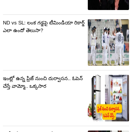
ND vs SL: లంక గడ్డపై టీమిండియా రికార్డ్
ఎలా ఉందో తెలుసా?
ఇంట్లో ఉన్న ఫ్రిజ్ నుంచి దుర్వాసన.. ఓపెన్
చేస్తే వామ్మో.. ఒక్కసార