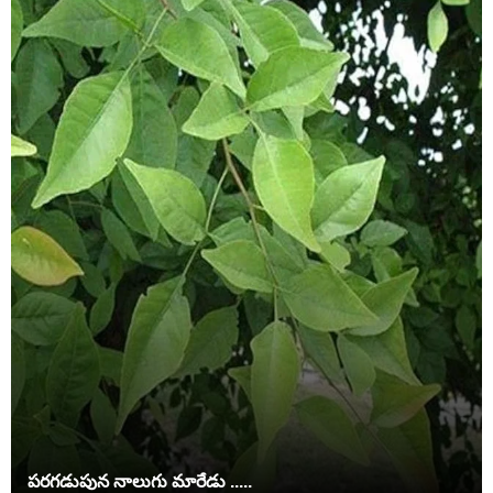
పరగడుపున నాలుగు మారేడు .....