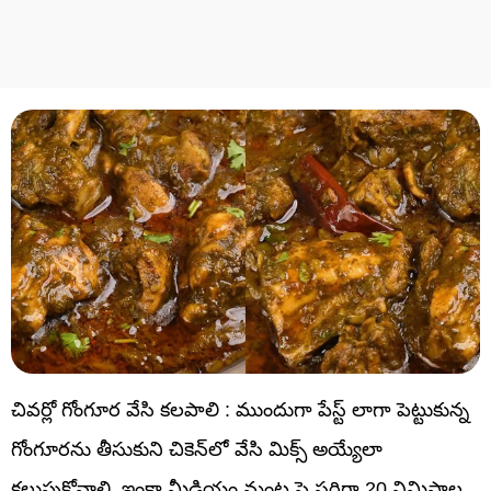
చివర్లో గోంగూర వేసి కలపాలి : ముందుగా పేస్ట్ లాగా పెట్టుకున్న
గోంగూరను తీసుకుని చికెన్‌లో వేసి మిక్స్ అయ్యేలా
కలుపుకోవాలి. ఇంకా మీడియం మంట పై సరిగ్గా 20 నిమిషాల