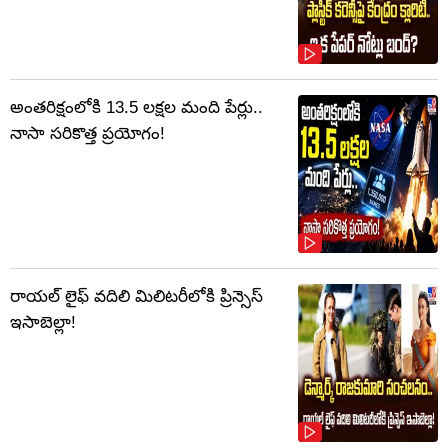
అంతరిక్షంలోకి 13.5 లక్షల మంది పేర్లు..
నాసా సరికొత్త ప్రయోగం!
రాయల్ లైఫ్ వదిలి మిలిటరీలోకి ప్రిన్సెస్
ఇసాబెల్లా!