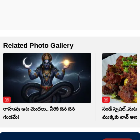
Related Photo Gallery
రాహువు ఆట మొదలు.. వీరికి దిన దిన
సండే స్పెషల్..మటన్ 
గండమే!
ముక్కకు వావ్ అనాల