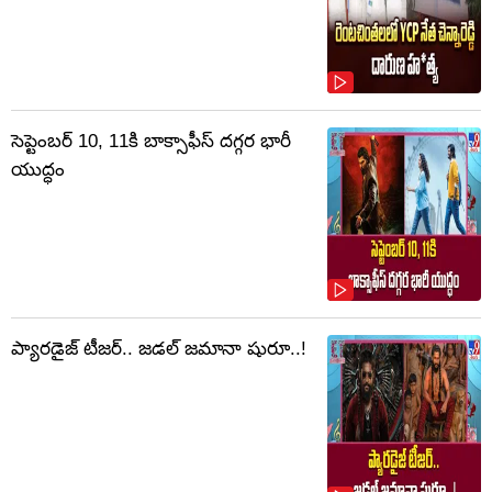
సెప్టెంబర్‌ 10, 11కి బాక్సాఫీస్ దగ్గర భారీ
యుద్ధం
ప్యారడైజ్ టీజర్.. జడల్ జమానా షురూ..!