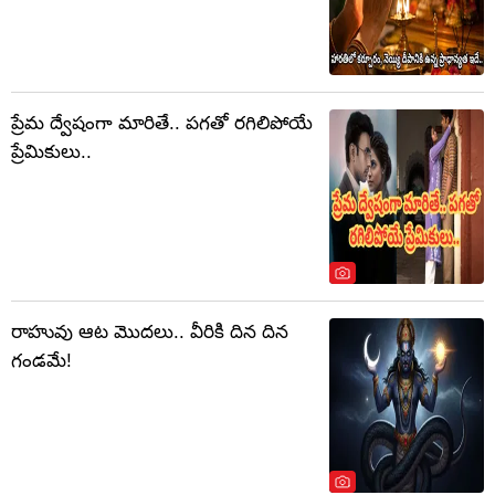
ప్రేమ ద్వేషంగా మారితే.. పగతో రగిలిపోయే
ప్రేమికులు..
రాహువు ఆట మొదలు.. వీరికి దిన దిన
గండమే!