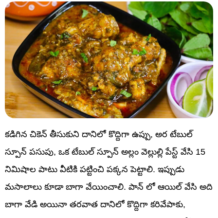
కడిగిన చికెన్‌ తీసుకుని దానిలో కొద్దిగా ఉప్పు, అర టేబుల్
స్పూన్ పసుపు, ఒక టేబుల్ స్పూన్ అల్లం వెల్లుల్లి పేస్ట్ వేసి 15
నిమిషాల పాటు వీటికి పట్టించి పక్కన పెట్టాలి. ఇప్పుడు
మసాలాలు కూడా బాగా వేయించాలి. పాన్ లో ఆయిల్ వేసి అది
బాగా వేడి అయినా తరవాత దానిలో కొద్దిగా కరివేపాకు,