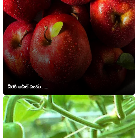
వీరికి ఆపిల్ పండు .....