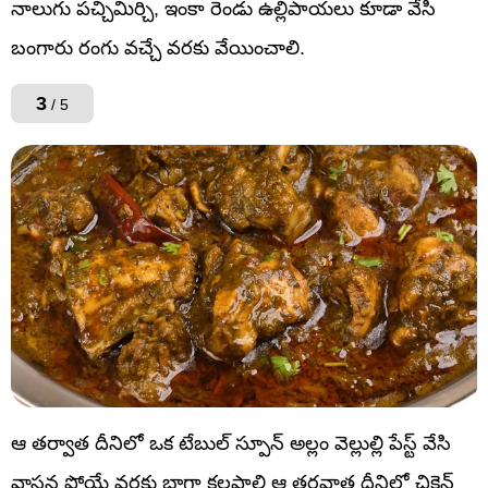
నాలుగు పచ్చిమిర్చి, ఇంకా రెండు ఉల్లిపాయలు కూడా వేసి
బంగారు రంగు వచ్చే వరకు వేయించాలి.
3
/ 5
ఆ తర్వాత దీనిలో ఒక టేబుల్ స్పూన్ అల్లం వెల్లుల్లి పేస్ట్ వేసి
వాసన పోయే వరకు బాగా కలపాలి ఆ తరవాత దీనిలో చికెన్