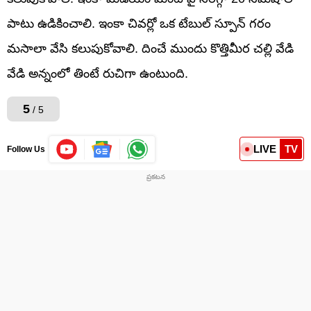
పాటు ఉడికించాలి. ఇంకా చివర్లో ఒక టేబుల్ స్పూన్ గరం
మసాలా వేసి కలుపుకోవాలి. దించే ముందు కొత్తిమీర చల్లి వేడి
వేడి అన్నంలో తింటే రుచిగా ఉంటుంది.
5
/ 5
LIVE
TV
Follow Us