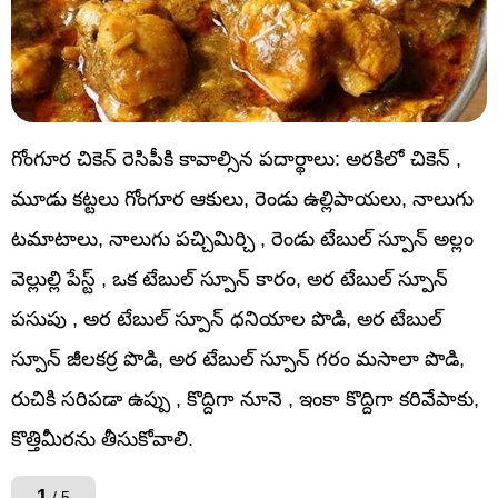
గోంగూర చికెన్ రెసిపీకి కావాల్సిన పదార్థాలు: అరకిలో చికెన్ ,
మూడు కట్టలు గోంగూర ఆకులు, రెండు ఉల్లిపాయలు, నాలుగు
టమాటాలు, నాలుగు పచ్చిమిర్చి , రెండు టేబుల్ స్పూన్ అల్లం
వెల్లుల్లి పేస్ట్ , ఒక టేబుల్ స్పూన్ కారం, అర టేబుల్ స్పూన్
పసుపు , అర టేబుల్ స్పూన్ ధనియాల పొడి, అర టేబుల్
స్పూన్ జీలకర్ర పొడి, అర టేబుల్ స్పూన్ గరం మసాలా పొడి,
రుచికి సరిపడా ఉప్పు , కొద్దిగా నూనె , ఇంకా కొద్దిగా కరివేపాకు,
కొత్తిమీరను తీసుకోవాలి.
1
/ 5