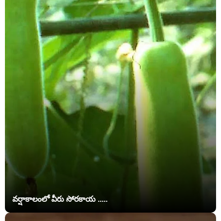
వర్షాకాలంలో వీరు సోరకాయ .....