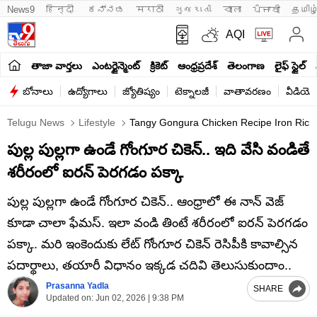
News9
हिन्दी 
ಕನ್ನಡ
मराठी
ગુજરાતી
বাংলা
ਪੰਜਾਬੀ
தமிழ
AQI
తాజా వార్తలు
ఎంటర్టైన్మెంట్
క్రికెట్
ఆంధ్రప్రదేశ్
తెలంగాణ
లైఫ్ స్టైల్
బోనాలు
ఉద్యోగాలు
జ్యోతిష్యం
టెక్నాలజీ
వాతావరణం
వీడియో
Telugu News
Lifestyle
Tangy Gongura Chicken Recipe Iron Rich A
పుల్ల పుల్లగా ఉండే గోంగూర చికెన్.. ఇది వేసి వండితే
శరీరంలో ఐరన్ పెరగడం పక్కా
పుల్ల పుల్లగా ఉండే గోంగూర చికెన్.. ఆంధ్రాలో ఈ నాన్ వెజ్
కూడా చాలా ఫేమస్. ఇలా వండి తింటే శరీరంలో ఐరన్ పెరగడం
పక్కా. మరి ఇంకెందుకు లేట్ గోంగూర చికెన్ రెసిపీకి కావాల్సిన
పదార్థాలు, తయారీ విధానం ఇక్కడ చదివి తెలుసుకుందాం..
Prasanna Yadla
SHARE
Updated on:
Jun 02, 2026 | 9:38 PM