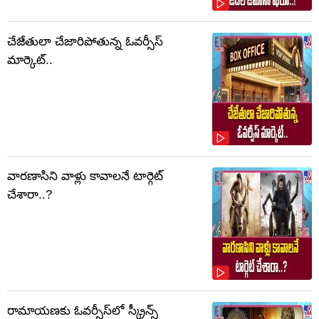
చేజేతులా చేజారిపోతున్న ఓవర్సీస్
మార్కెట్..
వారణాసిని వాళ్లు కావాలనే టార్గెట్
చేశారా..?
రామాయణకు ఓవర్సీస్‌లో స్క్రీన్స్