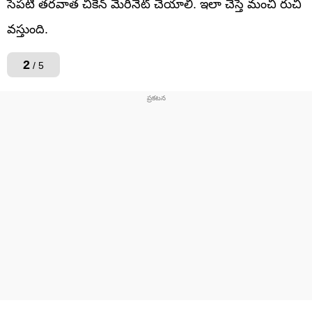
సేపటి తరవాత చికెన్ మేరినేట్ చేయాలి. ఇలా చేస్తే మంచి రుచి
వస్తుంది.
2
/ 5