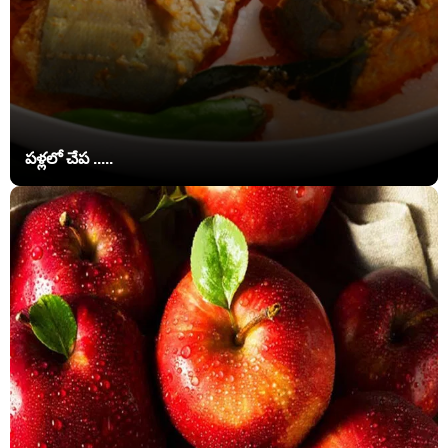
పళ్లలో చేప .....