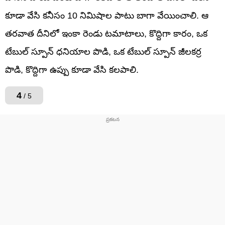
కూడా వేసి కనీసం 10 నిమిషాల పాటు బాగా వేయించాలి. ఆ
తరవాత దీనిలో ఇంకా రెండు టమాటాలు, కొద్దిగా కారం, ఒక
టేబుల్ స్పూన్ ధనియాల పొడి, ఒక టేబుల్ స్పూన్ జీలకర్ర
పొడి, కొద్దిగా ఉప్పు కూడా వేసి కలపాలి.
4
/ 5