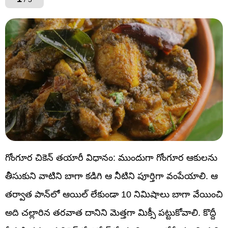
గోంగూర చికెన్ తయారీ విధానం: ముందుగా గోంగూర ఆకులను
తీసుకుని వాటిని బాగా కడిగి ఆ నీటిని పూర్తిగా వంపేయాలి. ఆ
తర్వాత పాన్‌లో ఆయిల్ లేకుండా 10 నిమిషాలు బాగా వేయించి
అది చల్లారిన తరవాత దానిని మెత్తగా మిక్సీ పట్టుకోవాలి. కొద్దీ