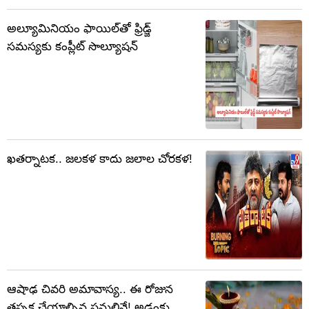
అల్యూమినియం ఫాయిల్‌తో ఫ్రిడ్జ్
సమస్యకు కంప్లీట్ సొల్యూషన్
ఖతర్నాటక.. జలకళ కాదు జలాల చోరకళ!
ఆషాఢ చివరి అమావాస్య.. ఈ రోజున
తప్పక చేయాల్సిన పనులివే! అడ్డంకు..