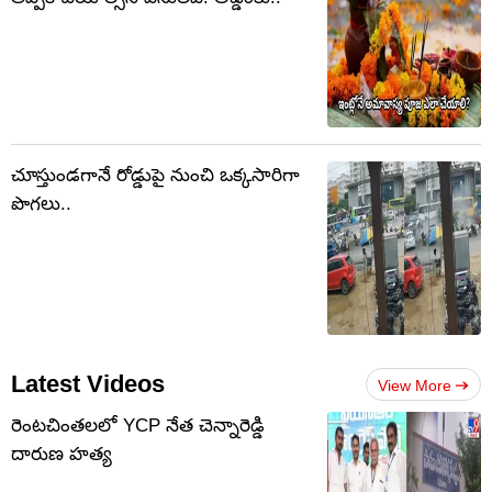
చూస్తుండగానే రోడ్డుపై నుంచి ఒక్కసారిగా
పొగలు..
Latest Videos
View More
రెంటచింతలలో YCP నేత చెన్నారెడ్డి
దారుణ హత్య