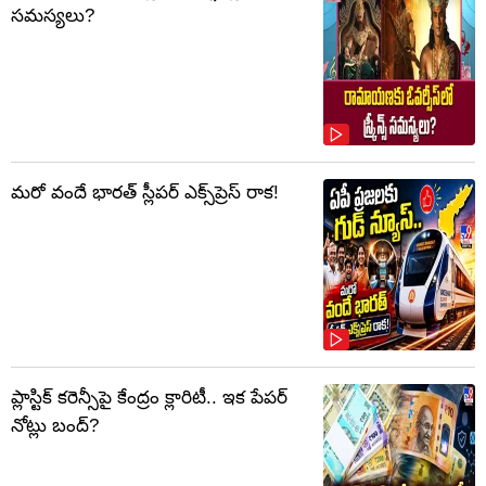
సమస్యలు?
మరో వందే భారత్ స్లీపర్ ఎక్స్‌ప్రెస్ రాక!
ప్లాస్టిక్‌ కరెన్సీపై కేంద్రం క్లారిటీ.. ఇక పేపర్‌
నోట్లు బంద్‌?