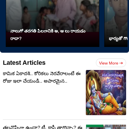
నాలుగో త‌ర‌గతి పిలగానికి అ, ఆ లు రాయ‌డం
రాదా?
భార్యతో గొడ
Latest Articles
View More
కామిక ఏకాదశి.. కోరికలు నెరవేరాలంటే ఈ
రోజు ఇలా చేయండి.. అపారమైన..
తలనొప్పిగా ఉందా? టీ, కాఫీ తాగొచ్చా? ఈ