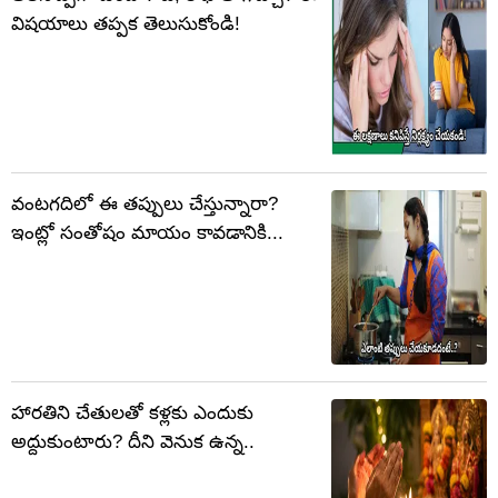
విషయాలు తప్పక తెలుసుకోండి!
వంటగదిలో ఈ తప్పులు చేస్తున్నారా?
ఇంట్లో సంతోషం మాయం కావడానికి...
హారతిని చేతులతో కళ్లకు ఎందుకు
అద్దుకుంటారు? దీని వెనుక ఉన్న..