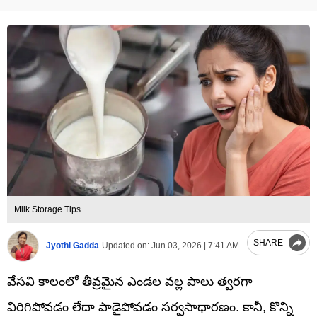
Milk Storage Tips
SHARE
Jyothi Gadda
Updated on:
Jun 03, 2026 | 7:41 AM
వేసవి కాలంలో తీవ్రమైన ఎండల వల్ల పాలు త్వరగా
విరిగిపోవడం లేదా పాడైపోవడం సర్వసాధారణం. కానీ, కొన్ని