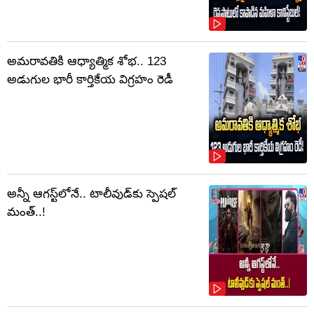
అమరావతికి ఆధ్యాత్మిక శోభ.. 123
అడుగుల భారీ కార్తికేయ విగ్రహం రెడీ
అన్నీ ఆగస్ట్‌లోనే.. టాలీవుడ్‌కు స్పెషల్
మంత్..!