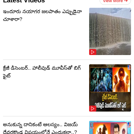
Latest Videos
View More
ఇందూరు నయాగర జలపాతం ఎప్పుడైనా
చూశారా?
క్రేజీ డిసెంబర్‌.. హాలీవుడ్ మూవీస్‌తో బిగ్
ఫైట్‌
అనుకున్న దానికంటే ఆలస్యం.. విజయ్
దేవరకొండ విషయంలోనే ఎందుకలా..?