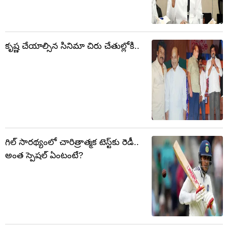
కృష్ణ చేయాల్సిన సినిమా చిరు చేతుల్లోకి..
గిల్ సారథ్యంలో చారిత్రాత్మక టెస్ట్‌కు రెడీ..
అంత స్పెషల్ ఏంటంటే?