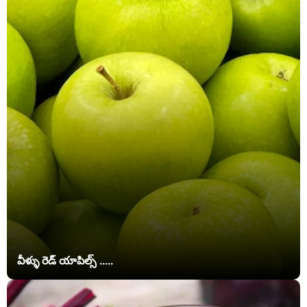
వీళ్ళు రెడ్ యాపిల్స్ .....