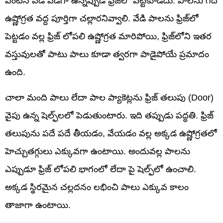
వెంటనే వేడి వేడిగా ఉన్నప్పుడే ఫ్రిజ్‌లో పెట్టకూడదు. పాలను గది
ఉష్ణోగ్రత వద్ద పూర్తిగా చల్లారనివ్వాలి. వేడి పాలను ఫ్రిజ్‌లో
పెట్టడం వల్ల ఫ్రిజ్ లోపలి ఉష్ణోగ్రత మారిపోయి, ఫ్రిజ్‌లోని ఇతర
వస్తువులతో పాటు పాలు కూడా త్వరగా పాడైపోయే ప్రమాదం
ఉంది.
చాలా మంది పాలు లేదా పాల ప్యాకెట్లను ఫ్రిజ్ తలుపు (Door)
వైపు ఉన్న షెల్ఫ్‌లలో పెడుతుంటారు. ఇది తప్పుడు పద్ధతి. ఫ్రిజ్
తలుపును పదే పదే తీయడం, వేయడం వల్ల అక్కడ ఉష్ణోగ్రతలో
హెచ్చుతగ్గులు ఎక్కువగా ఉంటాయి. అందువల్ల పాలను
ఎప్పుడూ ఫ్రిజ్ లోపలి భాగంలో లేదా పై షెల్ఫ్‌లో ఉంచాలి.
అక్కడ స్థిరమైన చల్లదనం లభించి పాలు ఎక్కువ కాలం
తాజాగా ఉంటాయి.