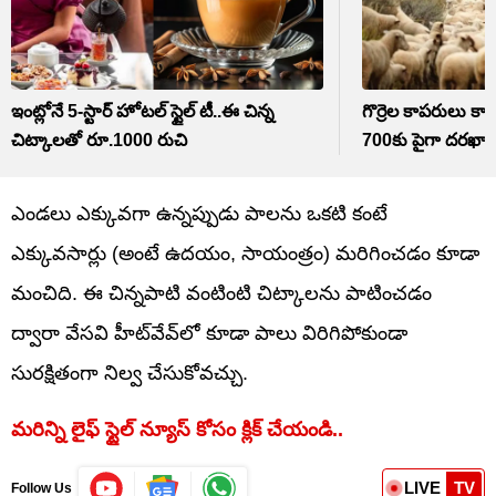
ఇంట్లోనే 5-స్టార్ హోటల్ స్టైల్ టీ..ఈ చిన్న
గొర్రెల కాపరులు కా
చిట్కాలతో రూ.1000 రుచి
700కు పైగా దరఖాస్
ఎండలు ఎక్కువగా ఉన్నప్పుడు పాలను ఒకటి కంటే
ఎక్కువసార్లు (అంటే ఉదయం, సాయంత్రం) మరిగించడం కూడా
మంచిది. ఈ చిన్నపాటి వంటింటి చిట్కాలను పాటించడం
ద్వారా వేసవి హీట్‌వేవ్‌లో కూడా పాలు విరిగిపోకుండా
సురక్షితంగా నిల్వ చేసుకోవచ్చు.
మరిన్ని లైఫ్ స్టైల్ న్యూస్ కోసం క్లిక్ చేయండి..
LIVE
TV
Follow Us