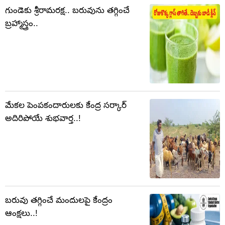
గుండెకు శ్రీరామరక్ష.. బరువును తగ్గించే
బ్రహ్మాస్త్రం..
మేకల పెంపకందారులకు కేంద్ర సర్కార్‌
అదిరిపోయే శుభవార్త..!
బరువు తగ్గించే మందులపై కేంద్రం
ఆంక్షలు..!