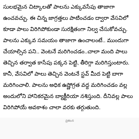
సులభమైన చిట్కాలతో పాలను ఎక్కువసేపు తాజాగా
ఉంచవచ్చు. ఈ చిన్న జాగ్రత్తలు పాటించడం ద్వారా వేసవిలో
కూడా పాలు విరిగిపోకుండా సురక్షితంగా నిల్వ చేసుకోవచ్చు.
పాలను ఎక్కువ సమయం తాజాగా ఉంచాలంటే.. ముందుగా
చేయాల్సిన పని.. వెంటనే మరిగించడం..చాలా మంది పాలు
తెచ్చిన తర్వాత కాసేపు పక్కన పెట్టి, తీరిగ్గా మరిగిస్తుంటారు.
కానీ, వేసవిలో పాలు తెచ్చిన వెంటనే స్టవ్ మీద పెట్టి బాగా
మరిగించాలి. పాలను అధిక ఉష్ణోగ్రత వద్ద మరిగించడం వల్ల
అందులోని హానికరమైన బ్యాక్టీరియా నశిస్తుంది. దీనివల్ల పాలు
విరిగిపోయే అవకాశం చాలా వరకు తగ్గుతుంది.