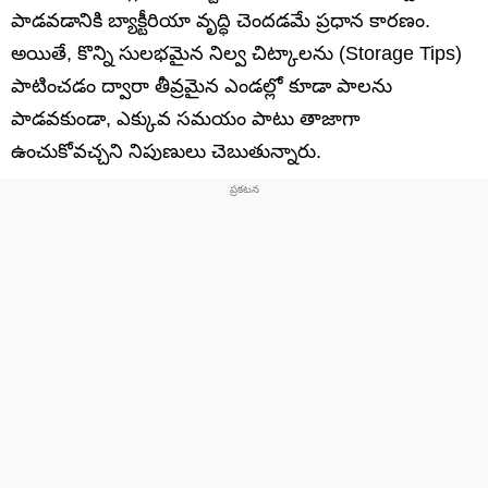
పాడవడానికి బ్యాక్టీరియా వృద్ధి చెందడమే ప్రధాన కారణం.
అయితే, కొన్ని సులభమైన నిల్వ చిట్కాలను (Storage Tips)
పాటించడం ద్వారా తీవ్రమైన ఎండల్లో కూడా పాలను
పాడవకుండా, ఎక్కువ సమయం పాటు తాజాగా
ఉంచుకోవచ్చని నిపుణులు చెబుతున్నారు.