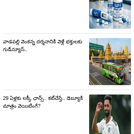
వాడపల్లి వెంకన్న దర్శనానికి వెళ్లే భక్తులకు
గుడ్‌న్యూస్..
29 ఏళ్లకు లక్కీ ఛాన్స్.. కట్‌చేస్తే.. డెబ్యూకి
మాత్రం వెయిటింగే?