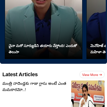
చైనా మరో సూర్యుడిని తయారు చేస్తోంది! ఎందుకో
మెనోపాజ్ త
తెలుసా
మహిళా తెల
Latest Articles
View More
మంత్రి నాదెండ్లకు గాజు గ్లాసు అంటే ఎంత
మమకారమో..!