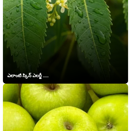
ఎలాంటి స్కిన్ ఎలర్జీ .....