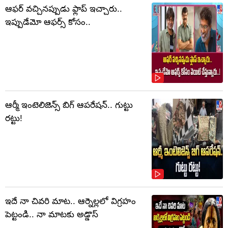
ఆఫర్ వచ్చినప్పుడు ఫ్లాప్ ఇచ్చారు..
ఇప్పుడేమో ఆఫర్స్ కోసం..
ఆర్మీ ఇంటెలిజెన్స్ బిగ్ ఆపరేషన్.. గుట్టు
రట్టు!
ఇదే నా చివరి మాట.. ఆర్నెల్లలో విగ్రహం
పెట్టండి.. నా మాటకు అడ్డొస్