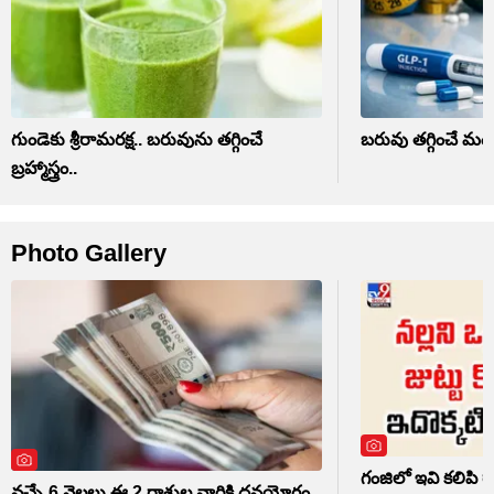
గుండెకు శ్రీరామరక్ష.. బరువును తగ్గించే
బరువు తగ్గించే మందు
బ్రహ్మాస్త్రం..
Photo Gallery
గంజిలో ఇవి కలిపి రా
వచ్చే 6 నెలలు ఈ 2 రాశుల వారికి ధనయోగం..