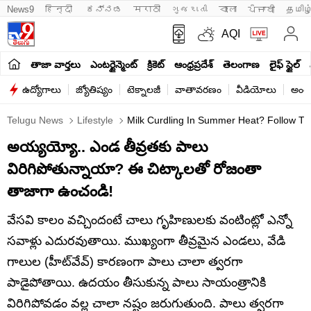
News9
हिन्दी 
ಕನ್ನಡ
मराठी
ગુજરાતી
বাংলা
ਪੰਜਾਬੀ
தமிழ
AQI
తాజా వార్తలు
ఎంటర్టైన్మెంట్
క్రికెట్
ఆంధ్రప్రదేశ్
తెలంగాణ
లైఫ్ స్టైల్
ఉద్యోగాలు
జ్యోతిష్యం
టెక్నాలజీ
వాతావరణం
వీడియోలు
అంతర
Telugu News
Lifestyle
Milk Curdling In Summer Heat? Follow The
అయ్యయ్యో.. ఎండ తీవ్రతకు పాలు
విరిగిపోతున్నాయా? ఈ చిట్కాలతో రోజంతా
తాజాగా ఉంచండి!
వేసవి కాలం వచ్చిందంటే చాలు గృహిణులకు వంటింట్లో ఎన్నో
సవాళ్లు ఎదురవుతాయి. ముఖ్యంగా తీవ్రమైన ఎండలు, వేడి
గాలుల (హీట్‌వేవ్) కారణంగా పాలు చాలా త్వరగా
పాడైపోతాయి. ఉదయం తీసుకున్న పాలు సాయంత్రానికి
విరిగిపోవడం వల్ల చాలా నష్టం జరుగుతుంది. పాలు త్వరగా