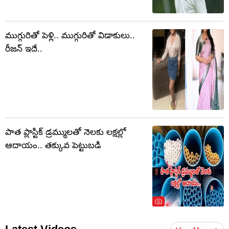
ముగ్గురితో పెళ్లి.. ముగ్గురితో విడాకులు..
రీజన్ ఇదే..
పాత ప్లాస్టిక్ డ్రమ్ములతో నెలకు లక్షల్లో
ఆదాయం.. తక్కువ పెట్టుబడి