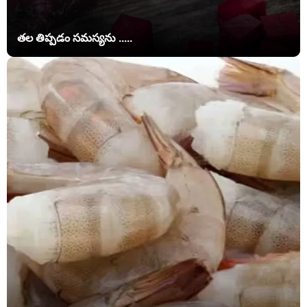
తల తిప్పడం సమస్యను .....