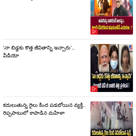
‘నా బిడ్డకు కొత్త జీవితాన్ని ఇచ్చారు’..
వీడియో
కదులుతున్న రైలు కింద పడబోయిన వ్యక్తి..
రెప్పపాటులో కాపాడిన మహిళా