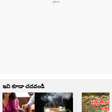
ఇవి కూడా చదవండి