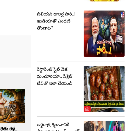
బిలియన్ డాలర్ల సారీ..!
ఇండియాతో ఎందుకీ
తొండాట?
రెస్టారెంట్ స్టైల్ వెజ్
మంచూరియా.. సీక్రెట్
టిప్‌తో ఇలా చేయండి
అర్ధరాత్రి శ్మశానానికి
రైతు కథ..