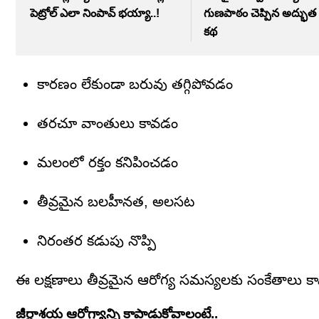
పెట్రోల్ ఎలా నింపావ్ భయ్యా..!
గుణపాఠం చెప్పిన అద్భుత 
కథ
కారణం లేకుండా బరువు తగ్గిపోవడం
తరచూ వాంతులు కావడం
మలంలో రక్తం కనిపించడం
తీవ్రమైన బలహీనత, అలసట
నిరంతర కడుపు నొప్పి
ఈ లక్షణాలు తీవ్రమైన ఆరోగ్య సమస్యలకు సంకేతాలు కావ
జీర్ణాశయ ఆరోగ్యాన్ని కాపాడుకోవాలంటే..