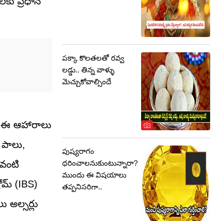
లకు ప్రధాన
పక్కా కొలతలతో రవ్వ
లడ్డు.. తిన్న వాళ్ళు
మెచ్చుకోవాల్సిందే
ు. ఈ ఆహారాలు
 పాలు,
పుష్యరాగం
ధరించాలనుకుంటున్నారా?
 వంటి
ముందు ఈ విషయాలు
రోమ్ (IBS)
తప్పనిసరిగా..
ు అల్సర్లు