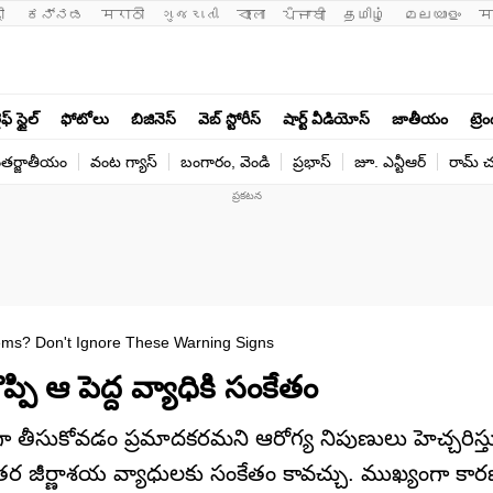
ी 
ಕನ್ನಡ
मराठी
ગુજરાતી
বাংলা
ਪੰਜਾਬੀ
தமிழ்
മലയാളം
म
ఫ్ స్టైల్
ఫోటోలు
బిజినెస్
వెబ్ స్టోరీస్
షార్ట్ వీడియోస్
జాతీయం
ట్రె
తర్జాతీయం
వంట గ్యాస్
బంగారం, వెండి
ప్రభాస్
జూ. ఎన్టీఆర్
రామ్ చ‌
ms? Don't Ignore These Warning Signs
పి ఆ పెద్ద వ్యాధికి సంకేతం
ణంగా తీసుకోవడం ప్రమాదకరమని ఆరోగ్య నిపుణులు హెచ్చరిస్త
 ఇతర జీర్ణాశయ వ్యాధులకు సంకేతం కావచ్చు. ముఖ్యంగా కా