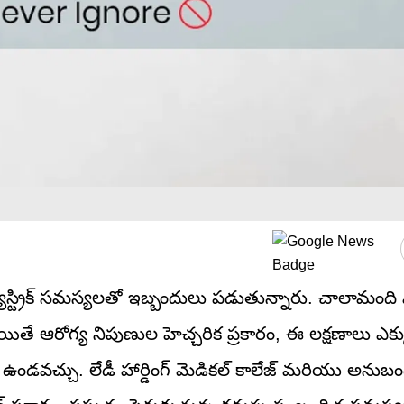
యాస్ట్రిక్ సమస్యలతో ఇబ్బందులు పడుతున్నారు. చాలామంది వ
 అయితే ఆరోగ్య నిపుణుల హెచ్చరిక ప్రకారం, ఈ లక్షణాలు ఎక
ఉండవచ్చు. లేడీ హార్డింగ్ మెడికల్ కాలేజ్ మరియు అనుబ