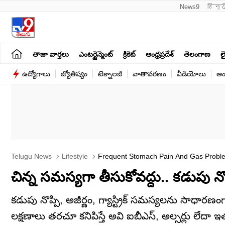
News9
हिन्द
తాజా వార్తలు
ఎంటర్టైన్మెంట్
క్రికెట్
ఆంధ్రప్రదేశ్
తెలంగాణ
లై
ఉద్యోగాలు
జ్యోతిష్యం
టెక్నాలజీ
వాతావరణం
వీడియోలు
అం
Telugu News
Lifestyle
Frequent Stomach Pain And Gas Proble
చిన్న సమస్యగా తీసుకోవద్దు.. కడుపు నొప్
కడుపు నొప్పి, అజీర్ణం, గ్యాస్ట్రిక్ సమస్యలను సాధార
లక్షణాలు తరచూ కనిపిస్తే అవి ఐబీఎస్, అల్సర్లు లేదా