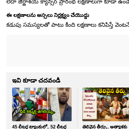
లేదా జీర్ణాశయ క్యాన్సర్ ప్రారంభ లక్షణాలుగా కూడా ఉ
ఈ లక్షణాలను అస్సలు నిర్లక్ష్యం చేయొద్దు
కడుపు సమస్యలతో పాటు కింది లక్షణాలు కనిపిస్తే వెంట
ఇవి కూడా చదవండి
45 లీటర్ల ట్యాంకులో.. 52 లీటర్ల
తెలివైన తీర్పు.. అత్యాశకు