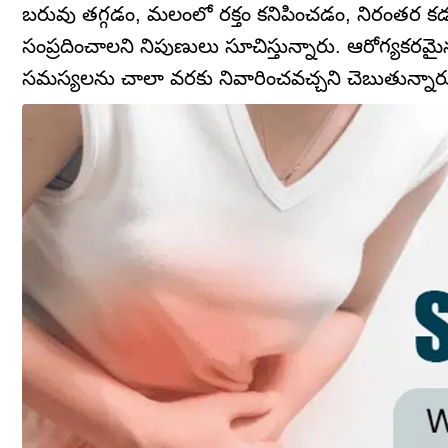
బరువు తగ్గడం, మలంలో రక్తం కనిపించడం, నిరంతర కడుపు
సంప్రదించాలని నిపుణులు సూచిస్తున్నారు. ఆరోగ్యకరమ
సమస్యలను చాలా వరకు నివారించవచ్చని చెబుతున్నారు