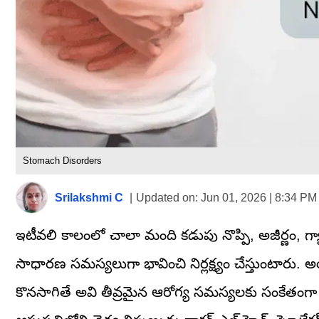
Stomach Disorders
Srilakshmi C
|
Updated on:
Jun 01, 2026 | 8:34 PM
ఇటీవలి కాలంలో చాలా మంది కడుపు నొప్పి, అజీర్ణం, గ్
సాధారణ సమస్యలుగా భావించి నిర్లక్ష్యం చేస్తుంటారు.
కొనసాగితే అవి తీవ్రమైన ఆరోగ్య సమస్యలకు సంకేతంగా 