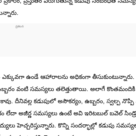
కర్ ప్రకారం, ప్రస్తుతం పెరుగుతున్న కడుపు సంబంధిత సమస్య
న్నారు.
, నూనె ఎక్కువగా ఉండే ఆహారాలను అధికంగా తీసుకుంటున్నార
ు ఉబ్బరం వంటి సమస్యలు తలెత్తుతాయి. అలాగే కొంతమందికి
్ణం కావు. దీనివల్ల కడుపులో అసౌకర్యం, ఉబ్బరం, స్వల్ప నొప్పి
ధకం లేదా అజీర్ణ సమస్యలు ఉంటే అవి ఇరిటబుల్ బవెల్ సిండ్
యులు హెచ్చరిస్తున్నారు. కొన్ని సందర్భాల్లో కడుపు సమస్యల