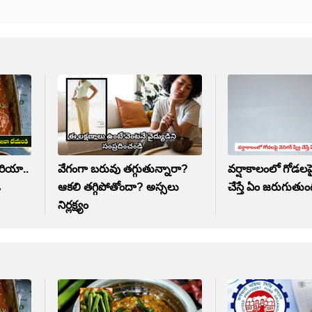
ూరియా..
వేగంగా బరువు తగ్గుతున్నారా?
వర్షాకాలంలో గోడలపై వ
ి
ఆకలి తగ్గిపోతోందా? అస్సలు
చేస్తే ఏం జరుగుతు
నిర్లక్ష్యం