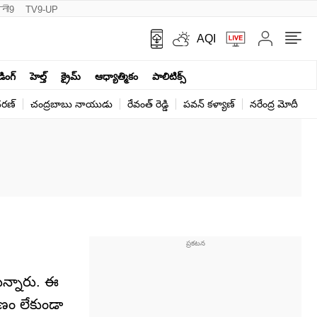
नी9
TV9-UP
AQI
ండింగ్
హెల్త్‌
క్రైమ్
ఆధ్యాత్మికం
పాలిటిక్స్‌
ర‌ణ్‌
చంద్రబాబు నాయుడు
రేవంత్ రెడ్డి
పవన్ కళ్యాణ్
నరేంద్ర మోదీ
క
ున్నారు. ఈ
రణం లేకుండా