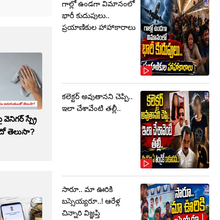
గాల్లో ఉండగా విమానంలో
భారీ కుదుపులు..
ప్రయాణికుల హాహాకారాలు
కలెక్టర్‌ అవుతానని చెప్పి..
ఇలా చేశావేంటి తల్లీ..
ెనిగర్ స్ప్రే
ందో తెలుసా?
సారూ.. మా ఊరికి
బస్సెయ్యరూ..! ఆరేళ్ల
చిన్నారి విజ్ఞప్తి