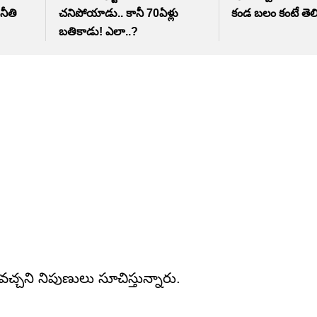
నీతి
చనిపోయాడు.. కానీ 70ఏళ్లు
కండ బలం కంటే తెలివ
బతికాడు! ఎలా..?
చ్చని నిపుణులు సూచిస్తున్నారు.