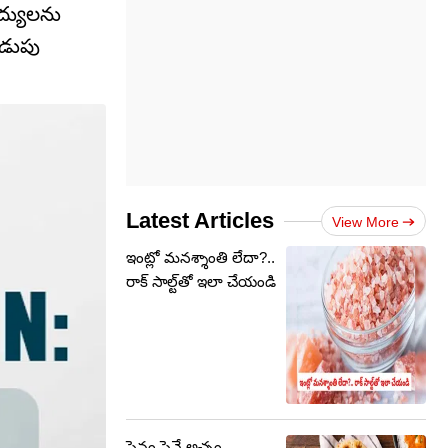
ైద్యులను
కడుపు
Latest Articles
View More
ఇంట్లో మనశ్శాంతి లేదా?..
రాక్ సాల్ట్‌తో ఇలా చేయండి
పెనం పైనే అచ్చం