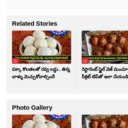
Related Stories
పక్కా కొలతలతో రవ్వ లడ్డు.. తిన్న
రెస్టారెంట్ స్టైల్ వెజ్ మంచ
వాళ్ళు మెచ్చుకోవాల్సిందే
సీక్రెట్ టిప్‌తో ఇలా చేయండ
Photo Gallery