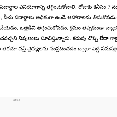
ార్థాల వినియోగాన్ని తగ్గించుకోవాలి. రోజుకు కనీసం 7 ను
పీచు పదార్థాలు అధికంగా ఉండే ఆహారాలను తీసుకోవడం వల్
ేయడం, ఒత్తిడిని తగ్గించుకోవడం, క్రమం తప్పకుండా వ్
ి నిపుణులు సూచిస్తున్నారు. కడుపు నొప్పి లేదా గ్యాస్ట్
వి తరచూ వస్తే వైద్యులను సంప్రదించడం ద్వారా పెద్ద సమస్