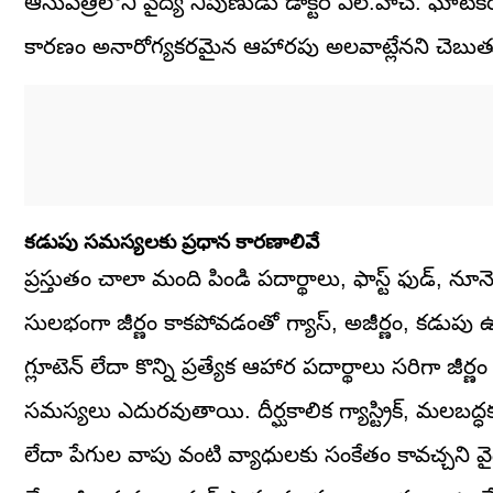
ఆసుపత్రిలోని వైద్య నిపుణుడు డాక్టర్ ఎల్.హెచ్. ఘోటే
కారణం అనారోగ్యకరమైన ఆహారపు అలవాట్లేనని చెబుతు
కడుపు సమస్యలకు ప్రధాన కారణాలివే
ప్రస్తుతం చాలా మంది పిండి పదార్థాలు, ఫాస్ట్ ఫుడ్
సులభంగా జీర్ణం కాకపోవడంతో గ్యాస్, అజీర్ణం, కడుప
గ్లూటెన్ లేదా కొన్ని ప్రత్యేక ఆహార పదార్థాలు సరిగా జీర
సమస్యలు ఎదురవుతాయి. దీర్ఘకాలిక గ్యాస్ట్రిక్, మలబద్
లేదా పేగుల వాపు వంటి వ్యాధులకు సంకేతం కావచ్చని వైద్