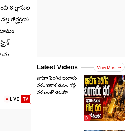
ంచి 8 గ్లాసుల
ల జీర్ణక్రియ
యాయామం
రిక్
యలను
Latest Videos
View More
భారీగా పెరిగిన బంగారం
ధర.. ఇవాళ తులం గోల్డ్‌
ధర ఎంతో తెలుసా
LIVE
TV