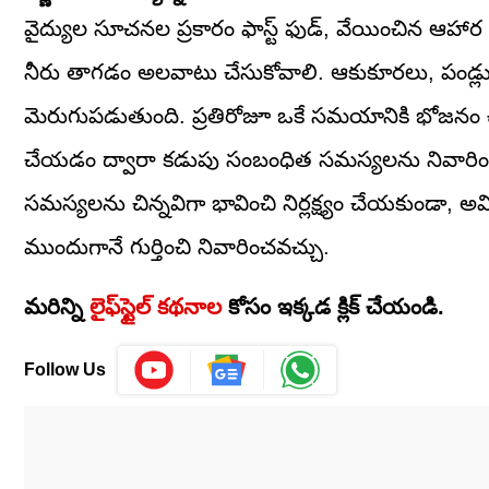
వైద్యుల సూచనల ప్రకారం ఫాస్ట్ ఫుడ్, వేయించిన ఆహార పద
నీరు తాగడం అలవాటు చేసుకోవాలి. ఆకుకూరలు, పండ్లు, 
మెరుగుపడుతుంది. ప్రతిరోజూ ఒకే సమయానికి భోజనం చ
చేయడం ద్వారా కడుపు సంబంధిత సమస్యలను నివారించవచ్చన
సమస్యలను చిన్నవిగా భావించి నిర్లక్ష్యం చేయకుండా, అ
ముందుగానే గుర్తించి నివారించవచ్చు.
మరిన్ని
లైఫ్‌స్టైల్‌ కథనాల
కోసం ఇక్కడ క్లిక్ చేయండి.
Follow Us