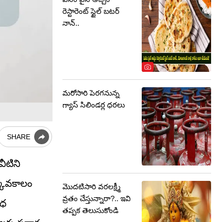
రెస్టారెంట్ స్టైల్ బటర్
నాన్..
మరోసారి పెరగనున్న
గ్యాస్ సిలిండర్ల ధరలు
SHARE
ీటిని
్కువకాలం
మొదటిసారి వరలక్ష్మీ
వ్రతం చేస్తున్నారా?.. ఇవి
ంధ
తప్పక తెలుసుకోండి