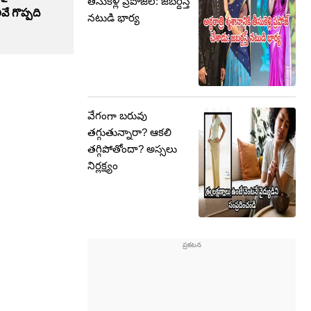
తీసుకెళ్లి ప్రపోజల్: జబర్దస్త్
ే గొప్పది
నటుడి భార్య
వేగంగా బరువు
తగ్గుతున్నారా? ఆకలి
తగ్గిపోతోందా? అస్సలు
నిర్లక్ష్యం