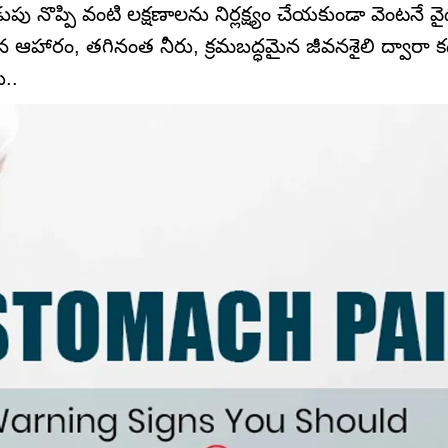
 నొప్పి వంటి లక్షణాలను నిర్లక్ష్యం చేయకుండా వెంటనే వ
ైన ఆహారం, తగినంత నీరు, క్రమబద్ధమైన జీవనశైలి ద్వారా 
..