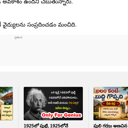
ండే అవకాశం ఉందని చెబుతున్నారు.
నే వైద్యులను సంప్రదించడం మంచిది.
1925లో పుట్టి, 1925లోనే
పులి గర్వం అణచిన 