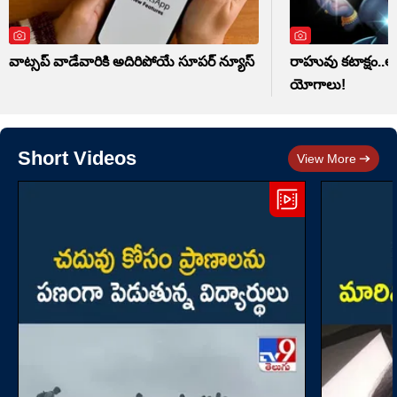
వాట్సప్‌ వాడేవారికి అదిరిపోయే సూపర్ న్యూస్
రాహువు కటాక్షం..ఆ 
యోగాలు!
Short Videos
View More