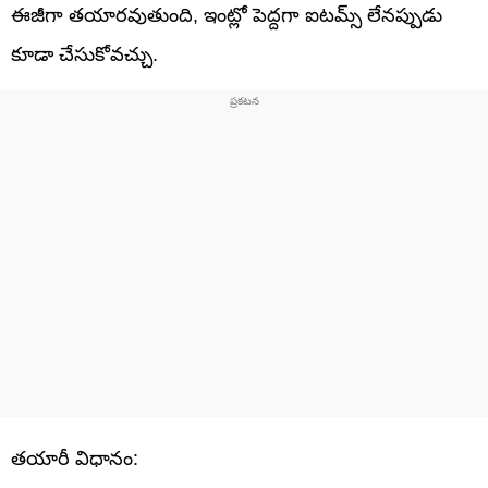
ఈజీగా తయారవుతుంది, ఇంట్లో పెద్దగా ఐటమ్స్ లేనప్పుడు
కూడా చేసుకోవచ్చు.
తయారీ విధానం: