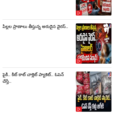
పిల్లల ప్రాణాలు తీస్తున్న అరుదైన వైరస్..
పైకి.. కిట్‌ కాట్‌ చాక్లెట్ ప్యాకెట్‌.. ఓపెన్‌
చేస్తే..