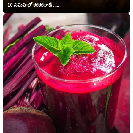
10 నిమిషాల్లో కరకరలాడే .....