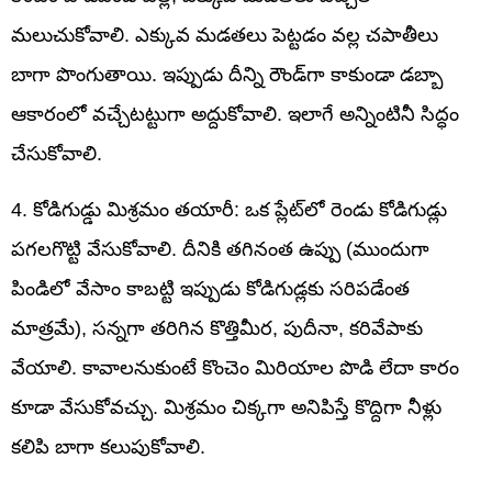
మలుచుకోవాలి. ఎక్కువ మడతలు పెట్టడం వల్ల చపాతీలు
బాగా పొంగుతాయి. ఇప్పుడు దీన్ని రౌండ్‌గా కాకుండా డబ్బా
ఆకారంలో వచ్చేటట్టుగా అద్దుకోవాలి. ఇలాగే అన్నింటినీ సిద్ధం
చేసుకోవాలి.
4. కోడిగుడ్డు మిశ్రమం తయారీ: ఒక ప్లేట్‌లో రెండు కోడిగుడ్లు
పగలగొట్టి వేసుకోవాలి. దీనికి తగినంత ఉప్పు (ముందుగా
పిండిలో వేసాం కాబట్టి ఇప్పుడు కోడిగుడ్లకు సరిపడేంత
మాత్రమే), సన్నగా తరిగిన కొత్తిమీర, పుదీనా, కరివేపాకు
వేయాలి. కావాలనుకుంటే కొంచెం మిరియాల పొడి లేదా కారం
కూడా వేసుకోవచ్చు. మిశ్రమం చిక్కగా అనిపిస్తే కొద్దిగా నీళ్లు
కలిపి బాగా కలుపుకోవాలి.