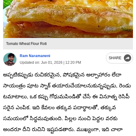
Tomato Wheat Flour Roti
Ram Naramaneni
SHARE
Updated on:
Jun 01, 2026 | 12:20 PM
అప్పటికప్పుడు రుచికరమైన, పోషకమైన అల్పాహారం లేదా
సాయంత్రం పూట స్నాక్ తయారుచేయాలనుకున్నప్పుడు, రెండు
టమాటాలు, ఒక కప్పు గోధుమపిండితో చేసే ఈ వినూత్న రెసిపీ
సరైన ఎంపిక. ఇది కేవలం తక్కువ పదార్థాలతో, తక్కువ
సమయంలో సిద్ధమవుతుంది. పిల్లల నుంచి పెద్దల వరకు
అందరూ దీని రుచిని ఇష్టపడతారు. ముఖ్యంగా, ఇది చాలా