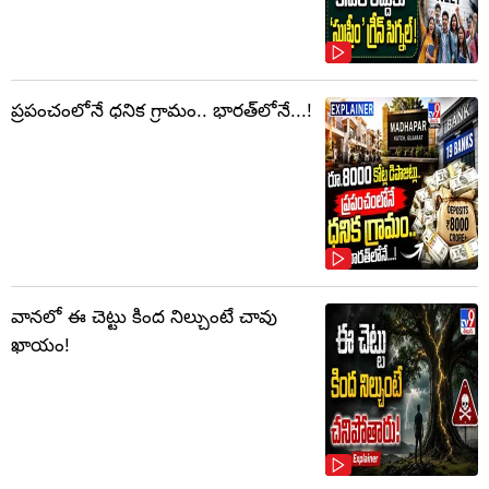
ప్రపంచంలోనే ధనిక గ్రామం.. భారత్‌లోనే...!
వానలో ఈ చెట్టు కింద నిల్చుంటే చావు
ఖాయం!