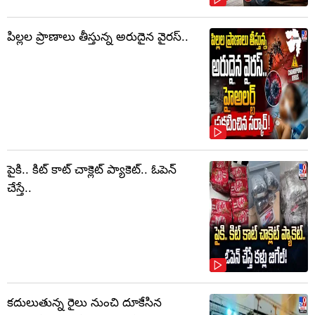
పిల్లల ప్రాణాలు తీస్తున్న అరుదైన వైరస్..
పైకి.. కిట్‌ కాట్‌ చాక్లెట్ ప్యాకెట్‌.. ఓపెన్‌
చేస్తే..
కదులుతున్న రైలు నుంచి దూకేసిన