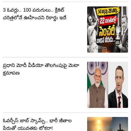
3 ఓవర్లు.. 100 పరుగులు.. క్రికెట్
చరిత్రలోనే ఊహించని రికార్డు ఇదే
ప్రధాని మోదీ వీడియో తొలగింపుపై మెటా
క్షమాపణ
ఓవర్సీస్‌ జాబ్‌ స్కామ్స్‌.. భారీ జీతాల
పేరుతో యువతకు టోకరా!