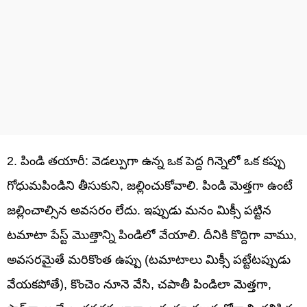
2. పిండి తయారీ: వెడల్పుగా ఉన్న ఒక పెద్ద గిన్నెలో ఒక కప్పు
గోధుమపిండిని తీసుకుని, జల్లించుకోవాలి. పిండి మెత్తగా ఉంటే
జల్లించాల్సిన అవసరం లేదు. ఇప్పుడు మనం మిక్సీ పట్టిన
టమాటా పేస్ట్ మొత్తాన్ని పిండిలో వేయాలి. దీనికి కొద్దిగా వాము,
అవసరమైతే మరికొంత ఉప్పు (టమాటాలు మిక్సీ పట్టేటప్పుడు
వేయకపోతే), కొంచెం నూనె వేసి, చపాతీ పిండిలా మెత్తగా,