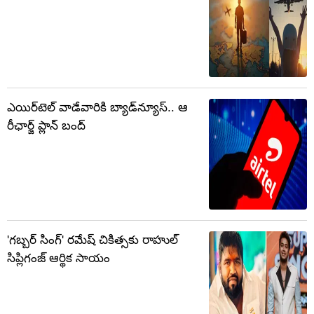
ఎయిర్‌టెల్ వాడేవారికి బ్యాడ్‌న్యూస్.. ఆ
రీఛార్జ్ ప్లాన్ బంద్
'గబ్బర్ సింగ్' రమేష్ చికిత్సకు రాహుల్
సిప్లిగంజ్ ఆర్థిక సాయం