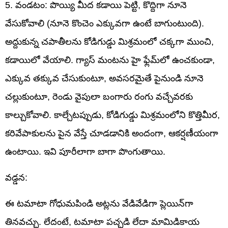
5. వండటం: పొయ్యి మీద కడాయి పెట్టి, కొద్దిగా నూనె
వేసుకోవాలి (నూనె కొంచెం ఎక్కువగా ఉంటే బాగుంటుంది).
అద్దుకున్న చపాతీలను కోడిగుడ్డు మిశ్రమంలో చక్కగా ముంచి,
కడాయిలో వేయాలి. గ్యాస్ మంటను హై ఫ్లేమ్‌లో ఉంచకుండా,
ఎక్కువ తక్కువ చేసుకుంటూ, అవసరమైతే పైనుండి నూనె
చల్లుకుంటూ, రెండు వైపులా బంగారు రంగు వచ్చేవరకు
కాల్చుకోవాలి. కాల్చేటప్పుడు, కోడిగుడ్డు మిశ్రమంలోని కొత్తిమీర,
కరివేపాకులను పైన వేస్తే చూడడానికి అందంగా, ఆకర్షణీయంగా
ఉంటాయి. ఇవి పూరీలాగా బాగా పొంగుతాయి.
వడ్డన:
ఈ టమాటా గోధుమపిండి అట్లను వేడివేడిగా ప్లెయిన్‌గా
తినవచ్చు. లేదంటే, టమాటా పచ్చడి లేదా మామిడికాయ