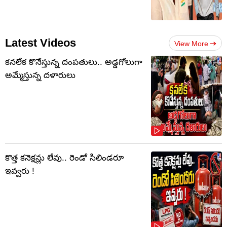
Latest Videos
View More
కనలేక కొనేస్తున్న దంపతులు.. అడ్డగోలుగా
అమ్మేస్తున్న దళారులు
కొత్త కనెక్షన్లు లేవు.. రెండో సిలిండరూ
ఇవ్వరు !