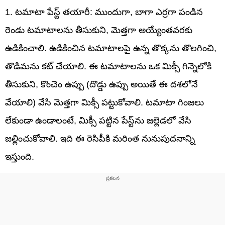
1. టమాటా పేస్ట్ తయారీ: ముందుగా, బాగా ఎర్రగా పండిన
రెండు టమాటాలను తీసుకుని, మెత్తగా అయ్యేంతవరకు
ఉడికించాలి. ఉడికించిన టమాటాలపై ఉన్న తొక్కను తొలగించి,
తొడిమను కట్ చేయాలి. ఈ టమాటాలను ఒక మిక్సీ గిన్నెలోకి
తీసుకుని, కొంచెం ఉప్పు (దొడ్డు ఉప్పు అయితే ఈ దశలోనే
వేయాలి) వేసి మెత్తగా మిక్సీ పట్టుకోవాలి. టమాటా గింజలు
లేకుండా ఉండాలంటే, మిక్సీ పట్టిన పేస్ట్‌ను జల్లెడలో వేసి
జల్లించుకోవాలి. ఇది ఈ రెసిపీకి మరింత నునుపుదనాన్ని
ఇస్తుంది.