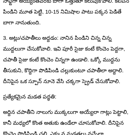
సాఫ్ట్‌గా అయ్యేంతవరకు బాగా ఒత్తుతూ కలుపుకోవాలి. కలిపిన
పిండిని మూత పెట్టి, 10-15 నిమిషాల పాటు పక్కన పెడితే
బాగా నానుతుంది.
3. అట్లు/చపాతీలు అద్దడం: నానిన పిండిని చిన్న చిన్న
ముద్దలుగా చేసుకోవాలి. ఇవి పూరీ సైజు కంటే కొంచెం పెద్దగా,
చపాతీ సైజు కంటే కొంచెం చిన్నగా ఉండాలి. ఒక్కో ముద్దను
తీసుకుని, కొద్దిగా పొడిపిండి చల్లుకుంటూ చపాతీలా అద్దాలి.
దీనిపైన ఒక స్పూన్ నూనె వేసి చక్కగా స్ప్రెడ్ చేసుకోవాలి.
ప్రత్యేకమైన మడత పద్ధతి:
అద్దిన చపాతీని నాలుగు ముక్కలుగా అయ్యేలా గాట్లు పెట్టాలి,
కానీ మధ్యలో కొంత అతుకు ఉండేలా చూసుకోవాలి. దీనిపైన
కొంచెం పొడిపిండి చల్లి, ఎక్కువ మడతలు వచ్చేలా