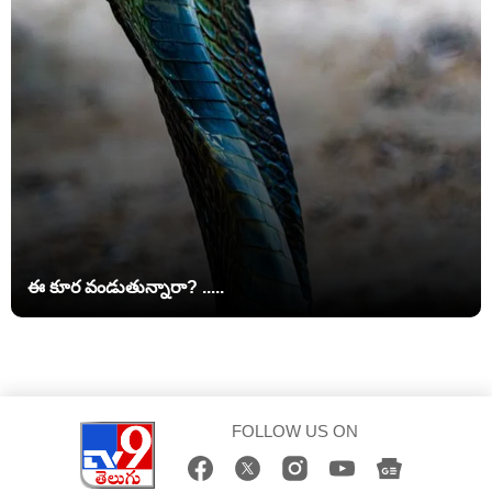
ఈ కూర వండుతున్నారా? .....
FOLLOW US ON