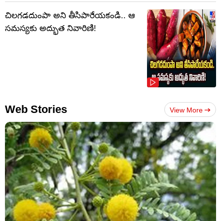
చిలగడదుంపా అని తీసిపారేయకండి.. ఆ
సమస్యకు అద్భుత నివారిణి!
Web Stories
View More