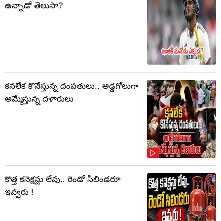
ఉన్నాడో తెలుసా?
కనలేక కొనేస్తున్న దంపతులు.. అడ్డగోలుగా
అమ్మేస్తున్న దళారులు
కొత్త కనెక్షన్లు లేవు.. రెండో సిలిండరూ
ఇవ్వరు !