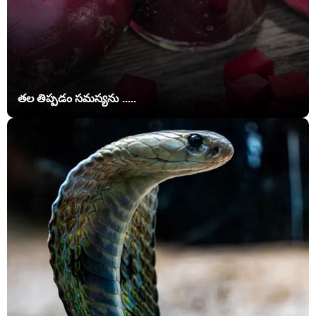
తల తిప్పడం సమస్యను .....