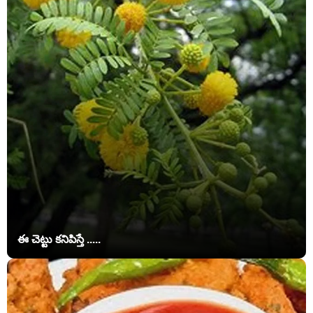
ఈ చెట్టు కనిపిస్తే .....