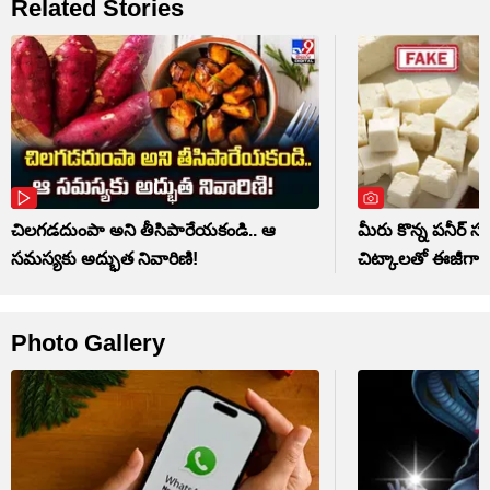
Related Stories
చిలగడదుంపా అని తీసిపారేయకండి.. ఆ
మీరు కొన్న పనీర్ స
సమస్యకు అద్భుత నివారిణి!
చిట్కాలతో ఈజీగా త
Photo Gallery