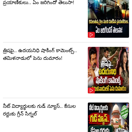
ప్రయాణికులు.. ఏం జరిగిందో తెలుసా!
త్రిషపై.. ఉదయనిధి షాకింగ్‌ కామెంట్స్‌..
తమిళనాడులో పెను దుమారం!
నీట్ విద్యార్థులకు గుడ్ న్యూస్.. కేసుల
రద్దుకు గ్రీన్ సిగ్నల్