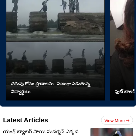
చదువు కోసం ప్రాణాలను.. పణంగా పెడుతున్న
విద్యార్థులు
ఫుట్ బాలర్ 
Latest Articles
View More
యంగ్ బ్యాటర్ సాయి సుదర్శన్ ఎక్కడ