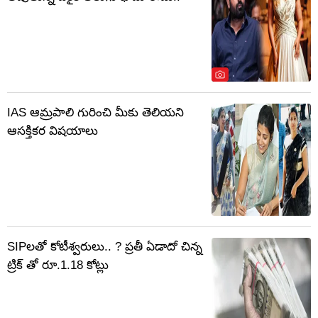
IAS ఆమ్రపాలి గురించి మీకు తెలియని
ఆసక్తికర విషయాలు
SIPలతో కోటీశ్వరులు.. ? ప్రతీ ఏడాదో చిన్న
ట్రిక్ తో రూ.1.18 కోట్లు