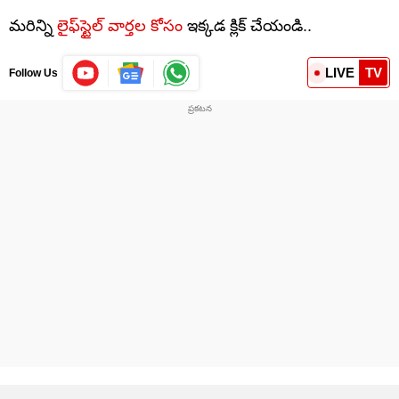
మరిన్ని
లైఫ్‌స్టైల్ వార్తల కోసం
ఇక్కడ క్లిక్ చేయండి..
LIVE
TV
Follow Us