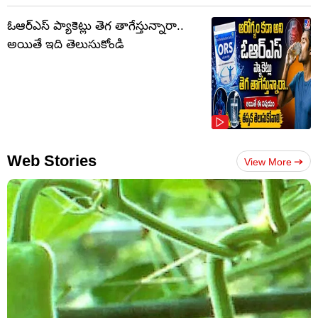
ఓఆర్‌ఎస్‌ ప్యాకెట్లు తెగ తాగేస్తున్నారా..
అయితే ఇది తెలుసుకోండి
Web Stories
View More