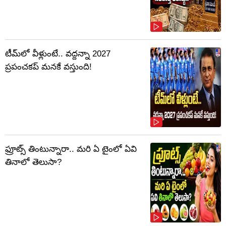
టీమ్‌లో వీళ్లుంటే.. వద్దన్నా 2027
ప్రపంచకప్‌ మనకే వస్తుంది!
ఫ్రూట్స్‌ తింటున్నారా.. మరి ఏ టైంలో ఏవి
తినాలో తెలుసా?