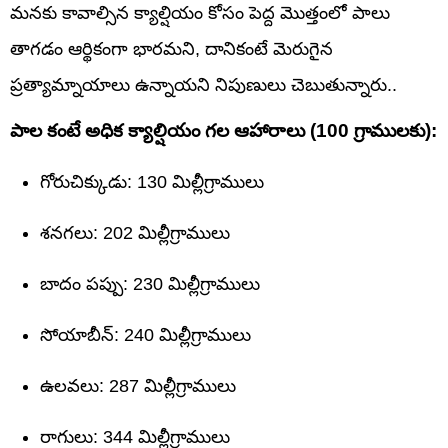
మనకు కావాల్సిన క్యాల్షియం కోసం పెద్ద మొత్తంలో పాలు
తాగడం ఆర్థికంగా భారమని, దానికంటే మెరుగైన
ప్రత్యామ్నాయాలు ఉన్నాయని నిపుణులు చెబుతున్నారు..
పాల కంటే అధిక క్యాల్షియం గల ఆహారాలు (100 గ్రాములకు):
గోరుచిక్కుడు: 130 మిల్లీగ్రాములు
శనగలు: 202 మిల్లీగ్రాములు
బాదం పప్పు: 230 మిల్లీగ్రాములు
సోయాబీన్: 240 మిల్లీగ్రాములు
ఉలవలు: 287 మిల్లీగ్రాములు
రాగులు: 344 మిల్లీగ్రాములు