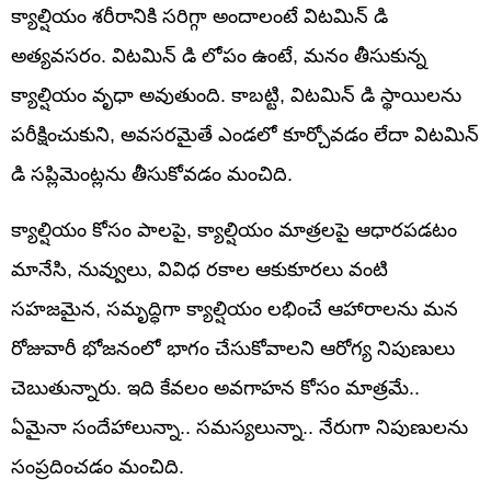
క్యాల్షియం శరీరానికి సరిగ్గా అందాలంటే విటమిన్ డి
అత్యవసరం. విటమిన్ డి లోపం ఉంటే, మనం తీసుకున్న
క్యాల్షియం వృధా అవుతుంది. కాబట్టి, విటమిన్ డి స్థాయిలను
పరీక్షించుకుని, అవసరమైతే ఎండలో కూర్చోవడం లేదా విటమిన్
డి సప్లిమెంట్లను తీసుకోవడం మంచిది.
క్యాల్షియం కోసం పాలపై, క్యాల్షియం మాత్రలపై ఆధారపడటం
మానేసి, నువ్వులు, వివిధ రకాల ఆకుకూరలు వంటి
సహజమైన, సమృద్ధిగా క్యాల్షియం లభించే ఆహారాలను మన
రోజువారీ భోజనంలో భాగం చేసుకోవాలని ఆరోగ్య నిపుణులు
చెబుతున్నారు. ఇది కేవలం అవగాహన కోసం మాత్రమే..
ఏమైనా సందేహాలున్నా.. సమస్యలున్నా.. నేరుగా నిపుణులను
సంప్రదించడం మంచిది.