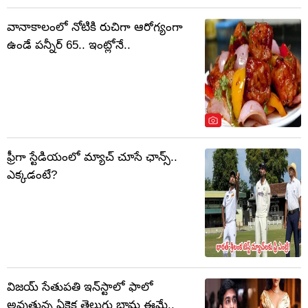
వానాకాలంలో నోటికి రుచిగా ఆరోగ్యంగా
ఉండే పన్నీర్ 65.. ఇంట్లోనే..
ఫ్రీగా స్టేడియంలో మ్యాచ్ చూసే ఛాన్స్..
ఎక్కడంటే?
విజయ్ సేతుపతి ఇన్‌స్టాలో ఫాలో
అవుతున్న ఏకైక తెలుగు భామ ఈమే..