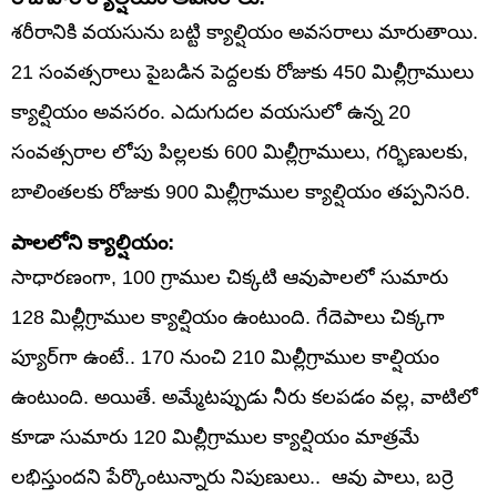
శరీరానికి వయసును బట్టి క్యాల్షియం అవసరాలు మారుతాయి.
21 సంవత్సరాలు పైబడిన పెద్దలకు రోజుకు 450 మిల్లీగ్రాములు
క్యాల్షియం అవసరం. ఎదుగుదల వయసులో ఉన్న 20
సంవత్సరాల లోపు పిల్లలకు 600 మిల్లీగ్రాములు, గర్భిణులకు,
బాలింతలకు రోజుకు 900 మిల్లీగ్రాముల క్యాల్షియం తప్పనిసరి.
పాలలోని క్యాల్షియం:
సాధారణంగా, 100 గ్రాముల చిక్కటి ఆవుపాలలో సుమారు
128 మిల్లీగ్రాముల క్యాల్షియం ఉంటుంది. గేదెపాలు చిక్కగా
ప్యూర్‌గా ఉంటే.. 170 నుంచి 210 మిల్లీగ్రాముల కాల్షియం
ఉంటుంది. అయితే. అమ్మేటప్పుడు నీరు కలపడం వల్ల, వాటిలో
కూడా సుమారు 120 మిల్లీగ్రాముల క్యాల్షియం మాత్రమే
లభిస్తుందని పేర్కొంటున్నారు నిపుణులు.. ఆవు పాలు, బర్రె