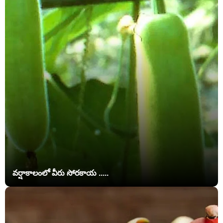
వర్షాకాలంలో వీరు సోరకాయ .....