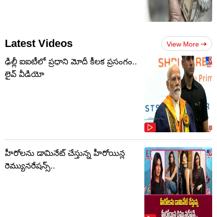
Latest Videos
View More
ఢిల్లీ ఐఐటీలో ప్రధాని మోదీ కీలక ప్రసంగం..
లైవ్ వీడియో
హీరోలను డామినేట్ చేస్తున్న హీరోయిన్ల
రెమ్యునరేషన్స్..