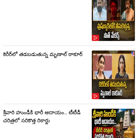
కెరీర్‌లో తడబడుతున్న మృణాల్ ఠాకూర్
శ్రీవారి హుండీకి భారీ ఆదాయం.. టీటీడీ
చరిత్రలో సరికొత్త రికార్డు