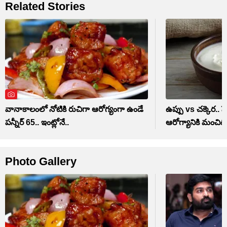
Related Stories
వానాకాలంలో నోటికి రుచిగా ఆరోగ్యంగా ఉండే
ఉప్పు vs చక్కెర.. 
పన్నీర్ 65.. ఇంట్లోనే..
ఆరోగ్యానికి మంచిద
Photo Gallery