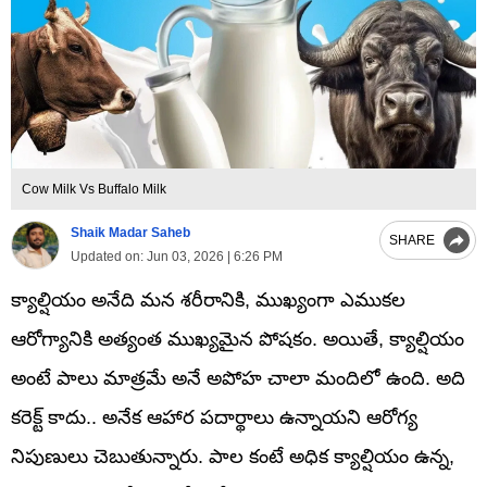
Cow Milk Vs Buffalo Milk
Shaik Madar Saheb
SHARE
Updated on:
Jun 03, 2026 | 6:26 PM
క్యాల్షియం అనేది మన శరీరానికి, ముఖ్యంగా ఎముకల
ఆరోగ్యానికి అత్యంత ముఖ్యమైన పోషకం. అయితే, క్యాల్షియం
అంటే పాలు మాత్రమే అనే అపోహ చాలా మందిలో ఉంది. అది
కరెక్ట్ కాదు.. అనేక ఆహార పదార్థాలు ఉన్నాయని ఆరోగ్య
నిపుణులు చెబుతున్నారు. పాల కంటే అధిక క్యాల్షియం ఉన్న,