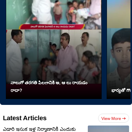
నాలుగో త‌ర‌గతి పిలగానికి అ, ఆ లు రాయ‌డం
రాదా?
భార్యతో గొడ
Latest Articles
View More
ఎడారి ఇసుక ఇళ్ల నిర్మాణానికి ఎందుకు