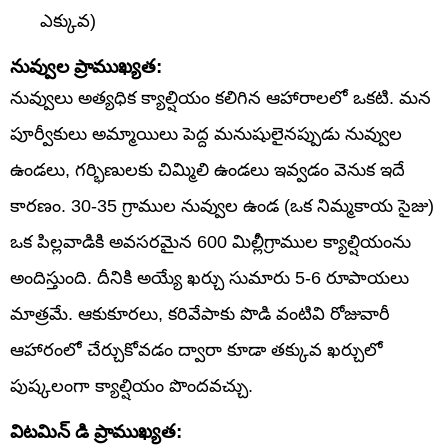
ఎక్కువ)
నువ్వుల ప్రాముఖ్యత:
నువ్వులు అత్యధిక క్యాల్షియం కలిగిన ఆహారాలలో ఒకటి. మన
పూర్వీకులు అమ్మాయిలు పెద్ద మనుషులైనప్పుడు నువ్వుల
ఉండలు, గర్భిణులకు చిమ్మిలి ఉండలు ఇవ్వడం వెనుక ఇదే
కారణం. 30-35 గ్రాముల నువ్వుల ఉండ (ఒక నిమ్మకాయ సైజు)
ఒక పిల్లవాడికి అవసరమైన 600 మిల్లీగ్రాముల క్యాల్షియంను
అందిస్తుంది. దీనికి అయ్యే ఖర్చు సుమారు 5-6 రూపాయలు
మాత్రమే. ఆకుకూరలు, కరివేపాకు పొడి వంటివి రోజువారీ
ఆహారంలో చేర్చుకోవడం ద్వారా కూడా తక్కువ ఖర్చులో
పుష్కలంగా క్యాల్షియం పొందవచ్చు.
విటమిన్ డి ప్రాముఖ్యత: