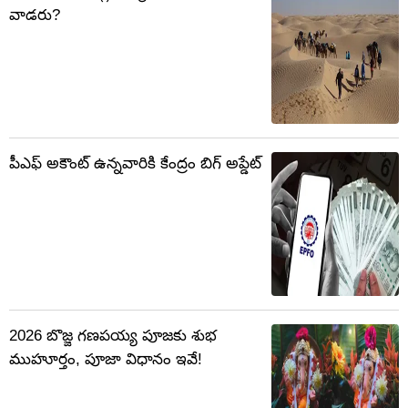
వాడరు?
పీఎఫ్ అకౌంట్ ఉన్నవారికి కేంద్రం బిగ్ అప్డేట్
2026 బొజ్జ గణపయ్య పూజకు శుభ
ముహూర్తం, పూజా విధానం ఇవే!