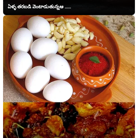
ఏళ్ళ తరబడి వెంటాడుతున్నఆ .....