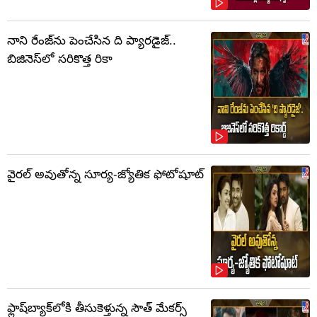
నాని రేంజ్‌ను పెంచేసిన ది ప్యారడైజ్..
బిజినెస్‌లో సరికొత్త రికా
వైరల్ అవుతోన్న సూర్య-జ్యోతిక ఫోటోషూట్
ఫ్లాష్‌బ్యాక్‌లోకి తీసుకెళ్తున్న సౌత్‌ మేకర్స్‌