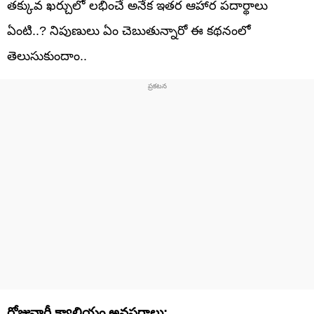
తక్కువ ఖర్చులో లభించే అనేక ఇతర ఆహార పదార్థాలు
ఏంటి..? నిపుణులు ఏం చెబుతున్నారో ఈ కథనంలో
తెలుసుకుందాం..
రోజువారీ క్యాల్షియం అవసరాలు: