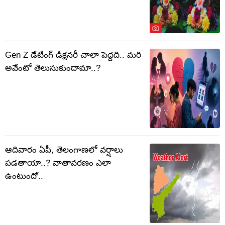
Gen Z డేటింగ్ డిక్షనరీ చాలా పెద్దది.. మరి
అవేంటో తెలుసుకుందామా..?
ఆదివారం ఏపీ, తెలంగాణలో వర్షాలు
పడతాయా..? వాతావరణం ఎలా
ఉంటుందో..