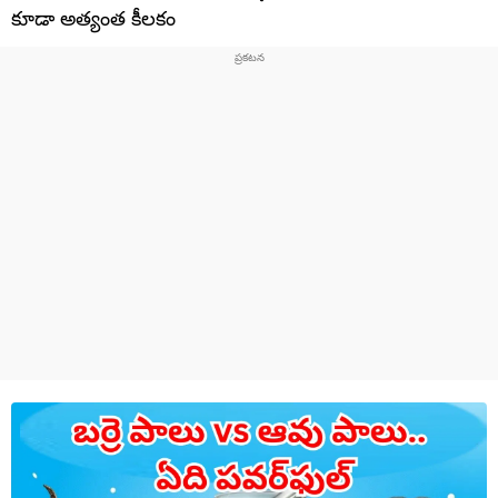
కూడా అత్యంత కీలకం