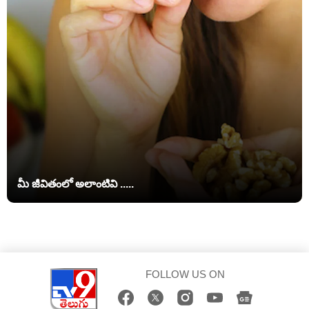
మీ జీవితంలో అలాంటివి .....
FOLLOW US ON