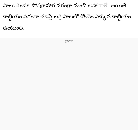
పాలు రెండూ పోషకాహార పరంగా మంచి ఆహారాలే. అయితే
కాల్షియం పరంగా చూస్తే బర్రె పాలలో కొంచెం ఎక్కువ కాల్షియం
ఉంటుంది.