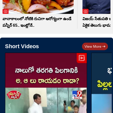
వానాకాలంలో నోటికి రుచిగా ఆరోగ్యంగా ఉండే
విజయ్ సేతుపతి ఇన్
పన్నీర్ 65.. ఇంట్లోనే..
ఏకైక తెలుగు భామ 
Short Videos
View More