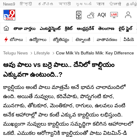
News9
हिन्दी 
ಕನ್ನಡ
मराठी
ગુજરાતી
বাংলা
ਪੰਜਾਬੀ
தமிழ
AQI
తాజా వార్తలు
ఎంటర్టైన్మెంట్
క్రికెట్
ఆంధ్రప్రదేశ్
తెలంగాణ
లైఫ్ స్టైల్
బోనాలు
ఉద్యోగాలు
జ్యోతిష్యం
టెక్నాలజీ
వాతావరణం
వీడియో
Telugu News
Lifestyle
Cow Milk Vs Buffalo Milk: Key Differences
ఆవు పాలు vs బర్రె పాలు.. దేనిలో కాల్షియం
ఎక్కువగా ఉంటుంది..?
క్యాల్షియం అంటే పాలు మాత్రమే అనే భావన చాలామందిలో
ఉంది. అయితే నువ్వులు, కరివేపాకు, పొన్నగంటి కూర,
మునగాకు, తోటకూర, మెంతికూర, రాగులు, ఉలవలు వంటి
అనేక ఆహారాల్లో పాల కంటే ఎక్కువ క్యాల్షియం లభిస్తుంది.
ముఖ్యంగా నువ్వులు క్యాల్షియం సమృద్ధిగా కలిగిన ఆహారాలలో
ఒకటి. ఎముకల ఆరోగ్యానికి క్యాల్షియంతో పాటు విటమిన్-డి