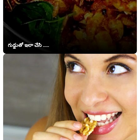
గుడ్డుతో ఇలా చేసి .....