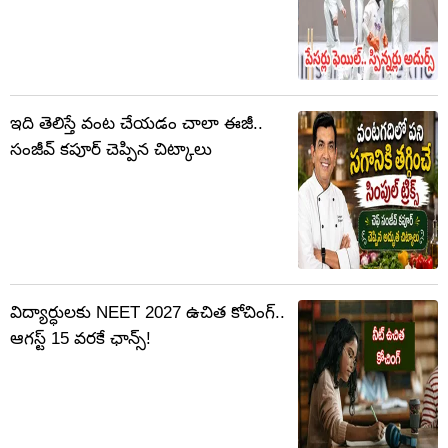
ఇది తెలిస్తే వంట చేయడం చాలా ఈజీ..
సంజీవ్ కపూర్ చెప్పిన చిట్కాలు
విద్యార్ధులకు NEET 2027 ఉచిత కోచింగ్‌..
ఆగస్ట్ 15 వరకే ఛాన్స్!