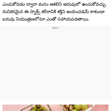
ఎంచుకోవడం ద్వారా మనం ఆకలిని అదుపులో ఉంచుకోవచ్చు.
రుచికరమైన ఈ స్నాక్స్ శరీరానికి శక్తిని అందించడమే కాకుండా
బరువు నియంత్రణలోనూ ఎంతో సహాయపడతాయి.