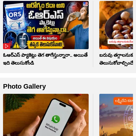
ఓఆర్‌ఎస్‌ ప్యాకెట్లు తెగ తాగేస్తున్నారా.. అయితే
బరువు తగ్గాలనుకున
ఇది తెలుసుకోండి
తెలుసుకోవాల్సిందే!
Photo Gallery