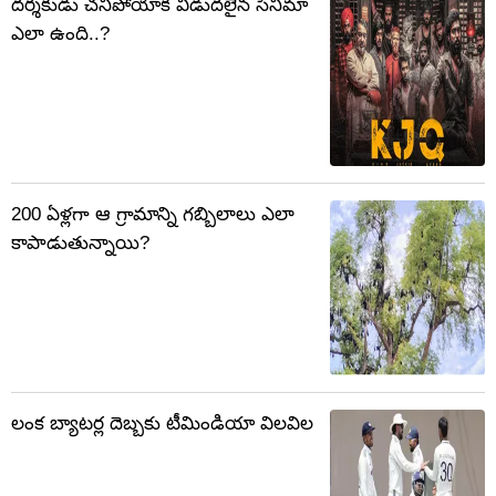
దర్శకుడు చనిపోయాక విడుదలైన సినిమా
ఎలా ఉంది..?
200 ఏళ్లగా ఆ గ్రామాన్ని గబ్బిలాలు ఎలా
కాపాడుతున్నాయి?
లంక బ్యాటర్ల దెబ్బకు టీమిండియా విలవిల