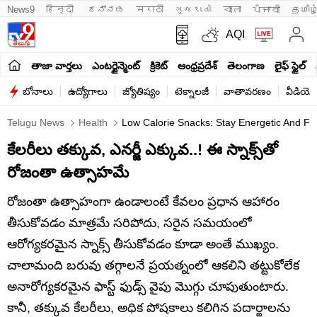
News9
हिन्दी 
ಕನ್ನಡ
मराठी
ગુજરાતી
বাংলা
ਪੰਜਾਬੀ
தமிழ
AQI
తాజా వార్తలు
ఎంటర్టైన్మెంట్
క్రికెట్
ఆంధ్రప్రదేశ్
తెలంగాణ
లైఫ్ స్టైల్
బోనాలు
ఉద్యోగాలు
జ్యోతిష్యం
టెక్నాలజీ
వాతావరణం
వీడియో
Telugu News
Health
Low Calorie Snacks: Stay Energetic And Fit
కేలరీలు తక్కువ, ఎనర్జీ ఎక్కువ..! ఈ స్నాక్స్‌తో
రోజంతా ఉత్సాహమే
రోజంతా ఉత్సాహంగా ఉండాలంటే కేవలం ప్రధాన ఆహారం
తీసుకోవడం మాత్రమే సరిపోదు, సరైన సమయంలో
ఆరోగ్యకరమైన స్నాక్స్ తీసుకోవడం కూడా అంతే ముఖ్యం.
చాలామంది బరువు తగ్గాలనే ప్రయత్నంలో ఆకలిని తట్టుకోలేక
అనారోగ్యకరమైన ఫాస్ట్ ఫుడ్స్ వైపు మొగ్గు చూపుతుంటారు.
కానీ, తక్కువ కేలరీలు, అధిక పోషకాలు కలిగిన పదార్థాలను