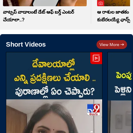
వాట్సప్ వాడాలంటే డేట్ ఆఫ్ బర్త్ ఎంటర్
ఆ రాశుల జాతకం మ
చేయాలా..?
కుబేరలయ్యే ఛాన్స్
Short Videos
View More