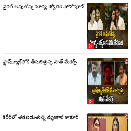
వైరల్ అవుతోన్న సూర్య-జ్యోతిక ఫోటోషూట్
ఫ్లాష్‌బ్యాక్‌లోకి తీసుకెళ్తున్న సౌత్‌ మేకర్స్‌
కెరీర్‌లో తడబడుతున్న మృణాల్ ఠాకూర్