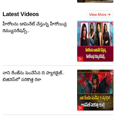
Latest Videos
View More
హీరోలను డామినేట్ చేస్తున్న హీరోయిన్ల
రెమ్యునరేషన్స్..
నాని రేంజ్‌ను పెంచేసిన ది ప్యారడైజ్..
బిజినెస్‌లో సరికొత్త రికా