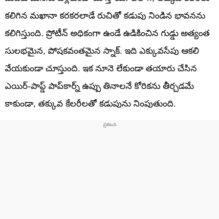
కలిగిన మఖానా కరకరలాడే రుచితో కడుపు నిండిన భావనను
కలిగిస్తుంది. ప్రోటీన్ అధికంగా ఉండే ఉడికించిన గుడ్డు అత్యంత
సులభమైన, పోషకవంతమైన స్నాక్. ఇది ఎక్కువసేపు ఆకలి
వేయకుండా చూస్తుంది. ఇక నూనె లేకుండా తయారు చేసిన
ఎయిర్-పాప్డ్ పాప్‌కార్న్ ఉప్పు తినాలనే కోరికను తీర్చడమే
కాకుండా, తక్కువ కేలరీలతో కడుపును నింపుతుంది.