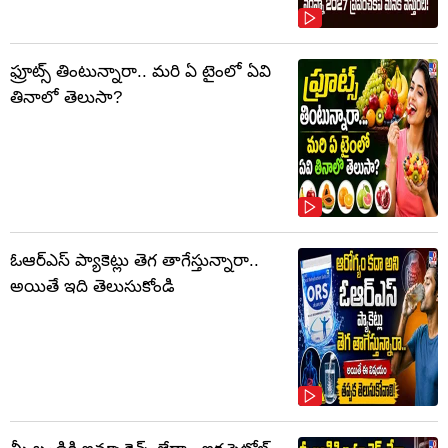
ఫ్రూట్స్‌ తింటున్నారా.. మరి ఏ టైంలో ఏవి
తినాలో తెలుసా?
ఓఆర్‌ఎస్‌ ప్యాకెట్లు తెగ తాగేస్తున్నారా..
అయితే ఇది తెలుసుకోండి