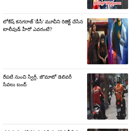
లోకేష్ కనగరాజ్ 'డీసీ' మూవీని రిజెక్ట్ చేసిన
టాలీవుడ్ హీరో ఎవరంటే?
రేపటి నుంచి స్విగ్గీ, జొమాటో డెలివరీ
సేవలు బంద్