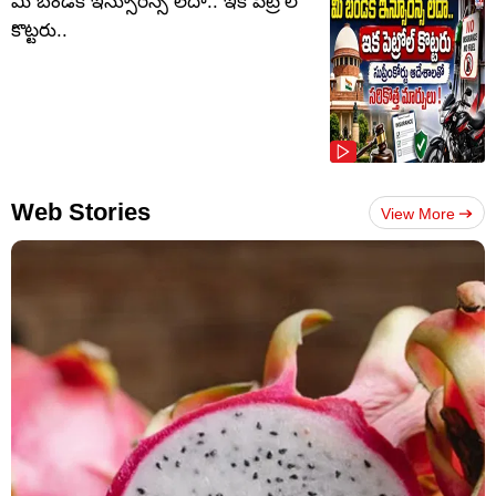
మీ బండికి ఇన్సూరెన్స్ లేదా.. ఇక పెట్రోల్
కొట్టరు..
Web Stories
View More