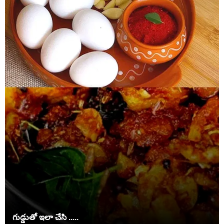
గుడ్డుతో ఇలా చేసి .....