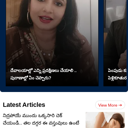
దేవాలయాల్లో ఎన్ని ప్రదక్షిణలు చేయాలి ..
పెంపుడు కుక్
పురాణాల్లో ఏం చెప్పారు?
పెళ్లికూతురు
Latest Articles
View More
నిద్రపోయే ముందు ఒక్కసారి చెక్
చేయండి.. తల దగ్గర ఈ వస్తువులు ఉంటే