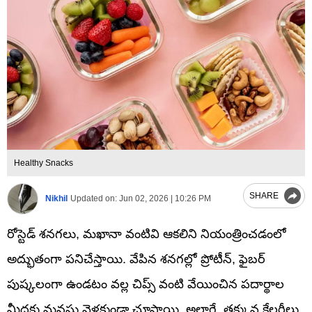
Healthy Snacks
SHARE
Nikhil
Updated on:
Jun 02, 2026 | 10:26 PM
రోస్టెడ్ శనగలు, మఖానా వంటివి ఆకలిని నియంత్రించడంలో
అద్భుతంగా పనిచేస్తాయి. వేపిన శనగల్లో ప్రోటీన్, ఫైబర్
పుష్కలంగా ఉండటం వల్ల చిప్స్ వంటి వేయించిన పదార్థాల
మీదకు మనసు వెళ్లకుండా చూస్తాయి. అలాగే, తక్కువ కేలరీలు