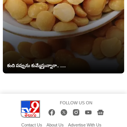
కంది పప్పును కుమ్మేస్తున్నారా.. .....
FOLLOW US ON
Contact Us
About Us
Advertise With Us