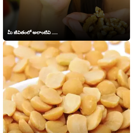
మీ జీవితంలో అలాంటివి .....