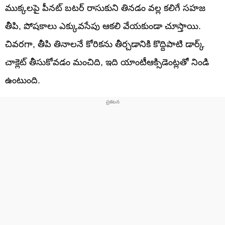
ముక్కలపై పీనట్ బటర్ రాసుకుని తినడం వల్ల కలిగే సహజ
తీపి, పోషకాలు ఎక్కువసేపు ఆకలి వేయకుండా చూస్తాయి.
చివరగా, తీపి తినాలనే కోరికను తీర్చడానికి కొద్దిపాటి డార్క్
చాక్లెట్ తీసుకోవడం మంచిది, ఇది యాంటీఆక్సిడెంట్లతో నిండి
ఉంటుంది.