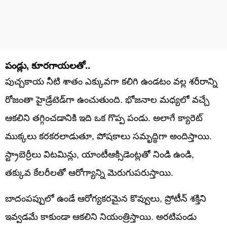
పండ్లు, కూరగాయలతో..
పుచ్చకాయ నీటి శాతం ఎక్కువగా కలిగి ఉండటం వల్ల శరీరాన్ని
రోజంతా హైడ్రేటెడ్‌గా ఉంచుతుంది. భోజనాల మధ్యలో వచ్చే
ఆకలిని తగ్గించడానికి ఇది ఒక గొప్ప పండు. అలాగే క్యారెట్
ముక్కలు కరకరలాడుతూ, పోషకాలు సమృద్ధిగా అందిస్తాయి.
స్ట్రాబెర్రీలు విటమిన్లు, యాంటీఆక్సిడెంట్లతో నిండి ఉండి,
తక్కువ కేలరీలతో ఆరోగ్యాన్ని మెరుగుపరుస్తాయి.
బాదంపప్పులో ఉండే ఆరోగ్యకరమైన కొవ్వులు, ప్రోటీన్ శక్తిని
ఇవ్వడమే కాకుండా ఆకలిని నియంత్రిస్తాయి. అరటిపండు