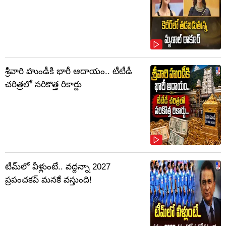
శ్రీవారి హుండీకి భారీ ఆదాయం.. టీటీడీ
చరిత్రలో సరికొత్త రికార్డు
టీమ్‌లో వీళ్లుంటే.. వద్దన్నా 2027
ప్రపంచకప్‌ మనకే వస్తుంది!