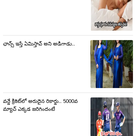
ఛాన్స్ ఇస్తే ఏమిస్తావ్ అని అడిగాడు..
వన్డే క్రికెట్‌లో అరుదైన రికార్డు.. 5000వ
మ్యాచ్ ఎక్కడ జరిగిందంటే