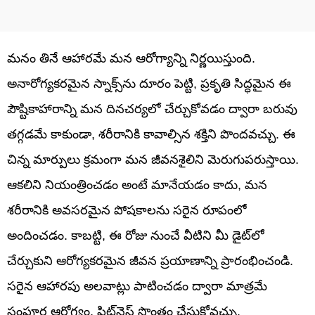
మనం తినే ఆహారమే మన ఆరోగ్యాన్ని నిర్ణయిస్తుంది.
అనారోగ్యకరమైన స్నాక్స్‌ను దూరం పెట్టి, ప్రకృతి సిద్ధమైన ఈ
పౌష్టికాహారాన్ని మన దినచర్యలో చేర్చుకోవడం ద్వారా బరువు
తగ్గడమే కాకుండా, శరీరానికి కావాల్సిన శక్తిని పొందవచ్చు. ఈ
చిన్న మార్పులు క్రమంగా మన జీవనశైలిని మెరుగుపరుస్తాయి.
ఆకలిని నియంత్రించడం అంటే మానేయడం కాదు, మన
శరీరానికి అవసరమైన పోషకాలను సరైన రూపంలో
అందించడం. కాబట్టి, ఈ రోజు నుంచే వీటిని మీ డైట్‌లో
చేర్చుకుని ఆరోగ్యకరమైన జీవన ప్రయాణాన్ని ప్రారంభించండి.
సరైన ఆహారపు అలవాట్లు పాటించడం ద్వారా మాత్రమే
సంపూర్ణ ఆరోగ్యం, ఫిట్‌నెస్ సొంతం చేసుకోవచ్చు.