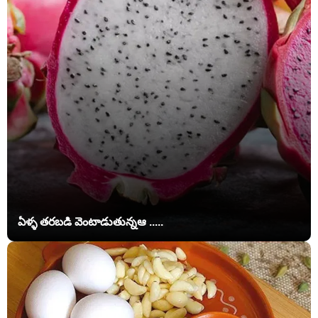
ఏళ్ళ తరబడి వెంటాడుతున్నఆ .....