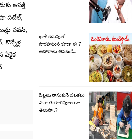
దుకు ఆసక్తి
ా పటేల్,
ిన్లు పవన్,
ఖాళీ కడుపుతో
ొన్నేళ్ల
పొరపాటున కూడా ఈ 7
ఆహారాలు తినకండి..
న ఏకైక
్
పిల్లలు రాసుకునే పలకలు
ఎలా తయారవుతాయో
తెలుసా..?