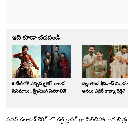
ఇవి కూడా చదవండి
ఓటీటీలోకి వచ్చిన బైకర్, రాకాస
బెల్లంకొండ శ్రీనివాస్ వివాహ
సినిమాలు.. స్ట్రీమింగ్ వివరాలివే
అసలు ఎవరీ కావ్యా రెడ్డి?
పవన్ కల్యాణ్ కెరీర్ లో కల్ట్ క్లాసిక్ గా నిలిచిపోయిన చిత్ర