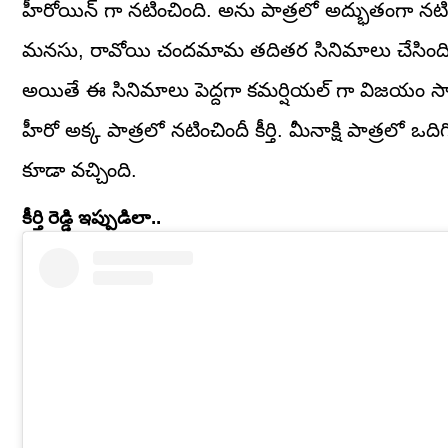
హీరోయిన్ గా నటించింది. అను పాత్రలో అద్భుతంగా నటించ
మనసు, రావోయి చందమామ తదితర సినిమాలు చేసింది కీర్
అయితే ఈ సినిమాలు పెద్దగా కమర్షియల్ గా విజయం స
హీరో అక్క పాత్రలో నటించిందీ కీర్తి. మీనాక్షి పాత్రలో ఒది
కూడా వచ్చింది.
కీర్తి రెడ్డి ఇప్పుడిలా..