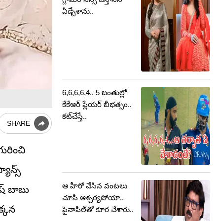
ఏడ్చేశాను..
6,6,6,6,4.. 5 బంతుల్లో
కేకేఆర్ ప్లేయర్ బీభత్సం..
కట్‌చేస్తే..
SHARE
గురించి
యాన్స్
ఆ హీరో చేసిన వంటలు
ష్ బాబు
చూసి ఆశ్చర్యపోయా..
క్కన
పైనాపిల్‏తో కూర చేశారు..