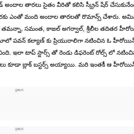
డ్ అందాల తారలు సైతం వీరితో కలిసి స్క్రీన్ షేర్ చేసుకునేం
వరకు ఎంతో మంది అందాల తారలతో రొమాన్స్ చేశారు. అమిష
ిష, తమన్నా, సమంత, కాజల్ అగర్వాల్, శ్రీలీల తదితర హీరోయ
లో పవన్ కల్యాణ్ కు ప్రియురాలిగా నటించిన ఓ హీరోయిన్, క
 ఇలా టాప్ స్టార్స్ తో రెండు డిఫరెంట్ రోల్స్ లో నటించి
ు కూడా బ్లాక్ బస్టర్స్ అయ్యాయి. మరి ఇంతకీ ఆ హీరోయిన