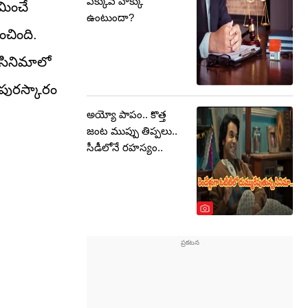
ఎక్కువ హక్కు
మించే
ఉంటుందా?
చింది.
 సినిమాలో
్ పురస్కారం
అయ్యో పాపం.. కొత్త
జంట ముప్పు తిప్పలు..
సీడీలోనే రహస్యం..