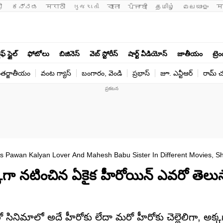
ी 
ಕನ್ನಡ
मराठी
ગુજરાતી
বাংলা
ਪੰਜਾਬੀ
தமிழ்
മലയാളം
म
ఫ్ స్టైల్
ఫోటోలు
బిజినెస్
వెబ్ స్టోరీస్
షార్ట్ వీడియోస్
జాతీయం
ట్రె
తర్జాతీయం
వంట గ్యాస్
బంగారం, వెండి
ప్రభాస్
జూ. ఎన్టీఆర్
రామ్ చ‌
s Pawan Kalyan Lover And Mahesh Babu Sister In Different Movies, Sh
్కగా నటించిన ఏకైక హీరోయిన్ ఎవరో తెలు
సినిమాలో అదే హీరోకు లేదా మరో హీరోకు చెల్లెలిగా, అక