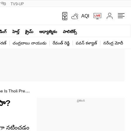
नी9
TV9-UP
AQI
ండింగ్
హెల్త్‌
క్రైమ్
ఆధ్యాత్మికం
పాలిటిక్స్‌
ర‌ణ్‌
చంద్రబాబు నాయుడు
రేవంత్ రెడ్డి
పవన్ కళ్యాణ్
నరేంద్ర మోదీ
క
e Is Tholi Prema
సా?
్కగా నటించడం