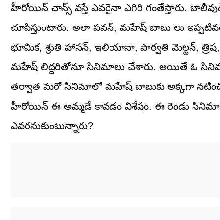
హీరోయిన్ ఛాన్స్ వస్తే ఎవరైనా ఎగిరి గంతేస్తారు. బాలీవు
చూపిస్తుంటారు. అలా పవన్, మహేష్ బాబు లు ఇప్పటి
భూమిక, శ్రుతి హాసన్, ఇలియానా, పార్వతి మెల్టన్, త్ర
మహేష్ లిద్దరితోనూ సినిమాలు చేశారు. అయితే ఓ సినిమా
తర్వాత మరో సినిమాలో మహేష్ బాబుకు అక్కగా నటించింది.
హీరోయిన్ ఈ అమ్మడే కావడం విశేషం. ఈ రెండు సినిమాల
ఎవరనుకుంటున్నారు?