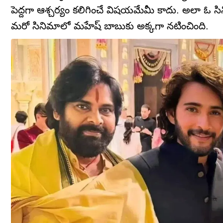
పెద్దగా ఆశ్చర్యం కలిగించే విషయమేమీ కాదు. అలా ఓ సి
మరో సినిమాలో మహేష్ బాబుకు అక్కగా నటించింది.