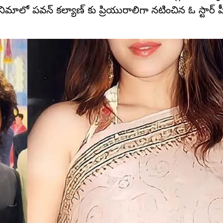
నిమాలో పవన్ కల్యాణ్ కు ప్రియురాలిగా నటించిన ఓ స్టార్ 