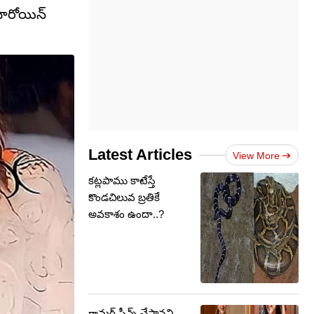
హీరోయిన్
Latest Articles
View More
కట్లపాము కాటేస్తే
కొండచిలువ బ్రతికే
అవకాశం ఉందా..?
గ్లామర్ సీన్స్ చేస్తానని