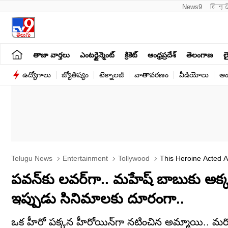
News9
हिन्द
తాజా వార్తలు
ఎంటర్టైన్మెంట్
క్రికెట్
ఆంధ్రప్రదేశ్
తెలంగాణ
లై
ఉద్యోగాలు
జ్యోతిష్యం
టెక్నాలజీ
వాతావరణం
వీడియోలు
అం
Telugu News
Entertainment
Tollywood
This Heroine Acted A
Fame Keerthi Reddy
పవన్‌కు లవర్‌గా.. మహేష్ బాబుకు అక
ఇప్పుడు సినిమాలకు దూరంగా..
ఒక హీరో పక్కన హీరోయిన్‌గా నటించిన అమ్మాయి.. మరో 