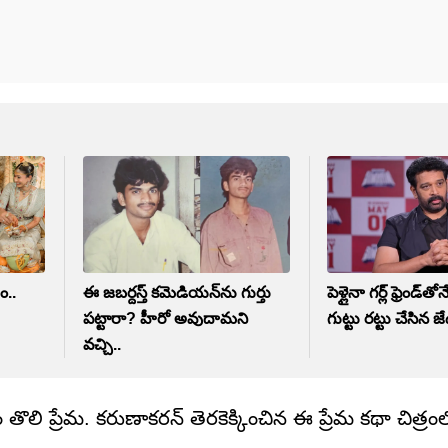
ం..
ఈ జబర్దస్త్ కమెడియన్‌ను గుర్తు
పెళ్లైనా గర్ల్ ఫ్రెండ్‌త
పట్టారా? హీరో అవుదామని
గుట్టు రట్టు చేసిన జే
వచ్చి..
ం తొలి ప్రేమ. కరుణాకరన్ తెరకెక్కించిన ఈ ప్రేమ కథా చిత్రంలో కీర