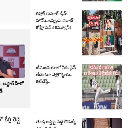
కిషోర్ కుమార్ డ్రీమ్
హోమ్..ఇప్పుడు విరాట్
కోహ్లీ వన్8 కమ్యూన్!
టీమిండియాలో నీకు ప్లేస్
లేదంటూ వెళ్లగొట్టారు..
కట్‌చేస్తే..
ోనే..ఆస్టార్ హీరో
డీ
్తి రెడ్డి
తండ్రి ఆస్తిపై పెద్ద కొడుక్కే