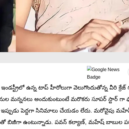
డస్ట్రీలో ఉన్న టాప్ హీరోలుగా వెలుగొందుతోన్న వీరి క్రేజ్ 
భిమానుల మన్ననలు అందుకుంటుంటే మరొకరు సూపర్ స్టార్ గా ఫ్
ప్పుడు పెద్దగా సినిమాలు చేయడం లేదు. మరోవైపు మహే
ినిమాతో బిజీగా ఉంటున్నాడు. పవన్ కల్యాణ్, మహేష్ బాబుల ప