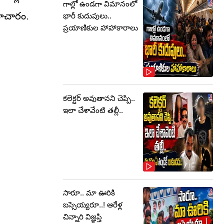
గాల్లో ఉండగా విమానంలో
సమాచారం.
భారీ కుదుపులు..
ప్రయాణికుల హాహాకారాలు
కలెక్టర్‌ అవుతానని చెప్పి..
ఇలా చేశావేంటి తల్లీ..
సారూ.. మా ఊరికి
బస్సెయ్యరూ..! ఆరేళ్ల
చిన్నారి విజ్ఞప్తి