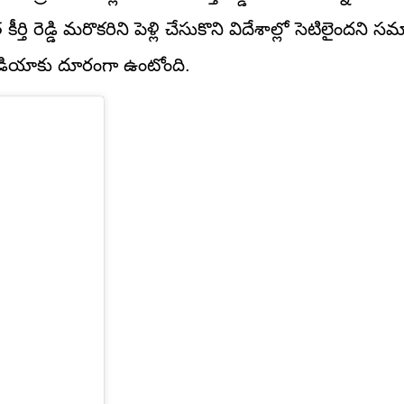
తి రెడ్డి మరొకరిని పెళ్లి చేసుకొని విదేశాల్లో సెటిలైందని 
ీడియాకు దూరంగా ఉంటోంది.