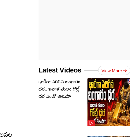
Latest Videos
View More
భారీగా పెరిగిన బంగారం
ధర.. ఇవాళ తులం గోల్డ్‌
ధర ఎంతో తెలుసా
ాలవల్ల