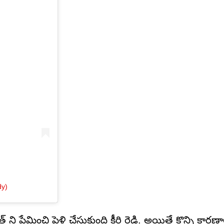
dy)
ప్రేమించి పెళ్లి చేసుకుంది కీర్తి రెడ్డి. అయితే కొన్ని కారణ