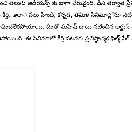
ి తెలుగు ఆడియెన్స్ కు బాగా చేరువైంది. దీని తర్వాత ప్రే
తి. అలాగే పలు హిందీ, కన్నడ, తమిళ సినిమాల్లోనూ నటిం
ాధించలేకపోయాయి. దీంతో మహేష్ బాబు నటించిన అర్జున్
గిపోయింది. ఈ సినిమాలో కీర్తి నటనకు ప్రతిష్ఠాత్మక ఫిల్మ్ ఫేర