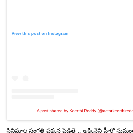
View this post on Instagram
A post shared by Keerthi Reddy (@actorkeerthired
సినిమాల సంగతి పక్కన పెడితే .. అక్కినేని హీరో సుమంత్ ని 