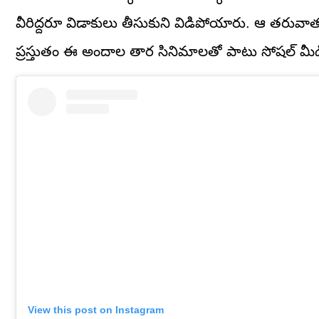
వీరిద్దరూ విడాకులు తీసుకుని విడిపోయారు. ఆ తరువాత కీర్
ప్రస్తుతం ఈ అందాల తార సినిమాలతో పాటు సోషల్ మ
View this post on Instagram