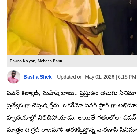
Pawan Kalyan, Mahesh Babu
Basha Shek
|
Updated on:
May 01, 2026 | 6:15 PM
పవన్ కల్యాణ్, మహేష్ బాబు.. ప్రస్తుతం తెలుగు సినిమా ఇం
ప్రత్యేకంగా చెప్పక్కర్లేదు. ఒకరేమో పవర్ స్టార్ గా అ
హృదయాల్లో నిలిచిపోయాడు. అయితే గతంలోలా పవన్ ఇ
మాత్రం ది గ్రేట్ రాజమౌళి తెరకెక్కిస్తోన్న వారణాసి స