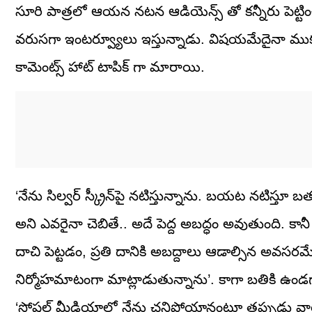
సూరి పాత్రలో ఆయన నటన ఆడియెన్స్ తో కన్నీరు పెట్టించి
వరుసగా ఇంటర్వ్యూలు ఇస్తున్నాడు. విషయమేదైనా ముక
కామెంట్స్ హాట్ టాపిక్ గా మారాయి.
‘నేను సిల్వర్ స్క్రీన్‌పై నటిస్తున్నాను. బయట నటిస్తూ
అని ఎవరైనా చెబితే.. అదే పెద్ద అబద్ధం అవుతుంది. కాన
దాచి పెట్టడం, ప్రతి దానికి అబద్దాలు ఆడాల్సిన అవసర
నిర్మోహమాటంగా మాట్లాడుతున్నాను’. కాగా బతికి ఉండగా
‘సోషల్ మీడియాలో నేను చనిపోయానంటూ తప్పుడు వార్త