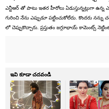
ఎన్టీఆర్ తో పాటు ఇతర హీరోలు ఏడుస్తున్నట్లుగా ఉన్న ఎ
గురించి నేను ఎప్పుడూ పట్టించుకోలేదు. కొందరు నన్ను చ
లో చెప్పుకొచ్చారు. ప్రస్తుతం జగ్గూభాయ్ కామెంట్స్ నెట్
ఇవి కూడా చదవండి