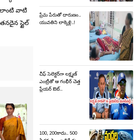
అలాంటి వాటి
ప్రేమ పేరుతో దారుణం..
తనదైన స్టైల్
యువతిని లాక్కెళ్లి..!
చీఫ్ సెలెక్టర్‌గా లక్ష్మణ్
ఎంట్రీతో ఆ గంభీర్ చెత్త
ప్లేయర్‌ ఔట్..
100, 200కాదు.. 500