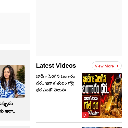
Latest Videos
View More
భారీగా పెరిగిన బంగారం
ధర.. ఇవాళ తులం గోల్డ్‌
ధర ఎంతో తెలుసా
అప్పుడు
పుడు ఇలా..