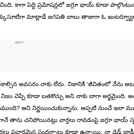
ంది. కాగా పెద్ది ప్రమోషన్లలో జగ్గూ భాయ్ కూడా పాల్గొంటున
్కుసూటిగా మాట్లాడే జగపతి బాబు తాజాగా ఓ ఇంటర్వ్యూ
 బతకాల్సిన అవసరం నాకు లేదు. నిజానికి ‘జీవితంలో నేను అబద్
ీ నిజం చెప్పి కూడా బతకొచ్చు అని నాకు బాగా అర్థమైంది. అ
మేముంది? అని నిర్ణయించుకున్నాను. అప్పటి నుంచే ఇలా ము
నే తాను చనిపోయినట్లు వార్తలు రావడంపై జగ్గూ భాయ్ స్ప
లు ప్రచారమైన సందర్భాలు కూడా ఉన్నాయి. నా డెడ్ బాడీ