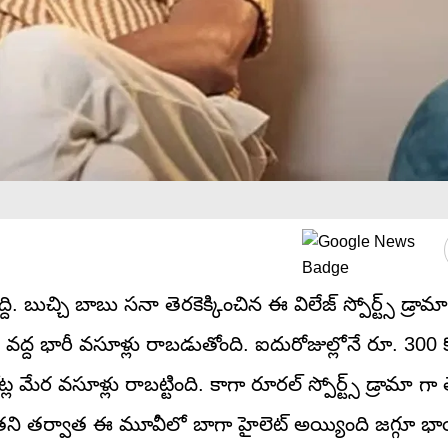
్ది. బుచ్చి బాబు సనా తెరకెక్కించిన ఈ విలేజ్ స్పోర్ట్స్ డ్ర
స్ వద్ద భారీ వసూళ్లు రాబడుతోంది. ఐదురోజుల్లోనే రూ. 300 కోట
మేర వసూళ్లు రాబట్టింది. కాగా రూరల్ స్పోర్ట్స్ డ్రామా గా తెర
అతని తర్వాత ఈ మూవీలో బాగా హైలెట్ అయ్యింది జగ్గూ భ