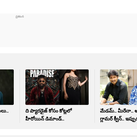
ోటీసులు..
ది ప్యారడైజ్ కోసం కోట్లలో
మేడమ్.. మీరేనా.. 
హీరోయిన్ డిమాండ్..
గ్లామర్ క్వీన్.. ఇప్