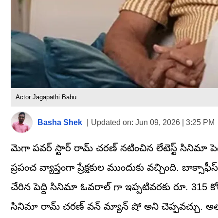
Actor Jagapathi Babu
Basha Shek
|
Updated on:
Jun 09, 2026 | 3:25 PM
మెగా పవర్ స్టార్ రామ్ చరణ్ నటించిన లేటెస్ట్ సినిమా పెద
ప్రపంచ వ్యాప్తంగా ప్రేక్షకుల ముందుకు వచ్చింది. బాక్సాఫీ
చేరిన పెద్ది సినిమా ఓవరాల్ గా ఇప్పటివరకు రూ. 315 కోట్ల 
సినిమా రామ్ చరణ్ వన్ మ్యాన్ షో అని చెప్పవచ్చు. 