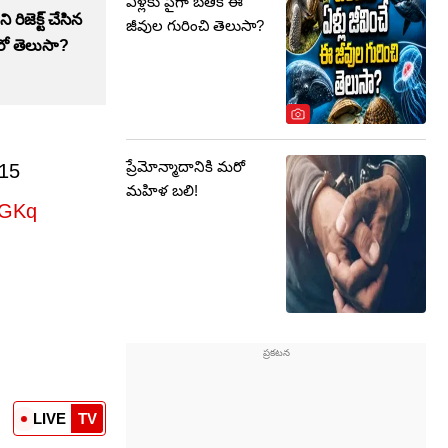
ఏళ్లకు పైగా బతికే ఈ
రిజెక్ట్ చేసిన
జీవుల గురించి తెలుసా?
వరో తెలుసా?
ప్రేమోన్మాదానికి మరో
315
మహిళ బలి!
MGKq
LIVE
TV