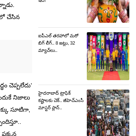
ఇదే!
్నాడు.
లో చేసిన
ఐపీఎల్ తరహాలో మరో
బిగ్ లీగ్.. 8 జట్లు, 32
మ్యాచ్‌లు..
ధం చెప్పలేదు’
హైదరాబాద్ ట్రాఫిక్
ందుకే నిజాలు
కష్టాలకు చెక్.. జీహెచ్‌ఎంసీ
మాస్టర్ ప్లాన్..
క్కు సూటిగా,
ందిస్తూ..
 పక్కన