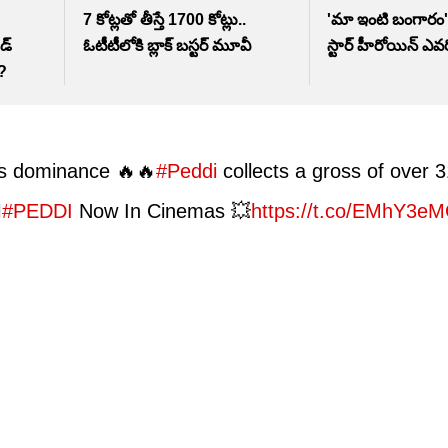
7 కోట్లతో తీస్తే 1700 కోట్లు..
'మా ఇంటి బంగారం'ని 
డ్
ఓటీటీలోకి బ్లాక్ బస్టర్ మూవీ
స్టార్ హీరోయిన్ ఎ
ా?
is dominance 🔥🔥
#Peddi
collects a gross of over 

#PEDDI
Now In Cinemas 💥
https://t.co/EMhY3e