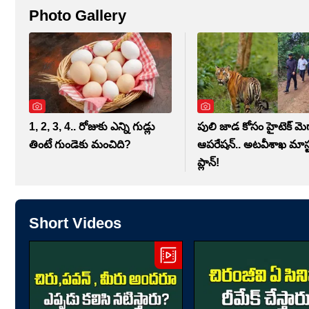
Photo Gallery
1, 2, 3, 4.. రోజుకు ఎన్ని గుడ్లు
పులి జాడ కోసం హైటెక్ మె
తింటే గుండెకు మంచిది?
ఆపరేషన్.. అటవీశాఖ మాస్టర
ప్లాన్‌!
Short Videos