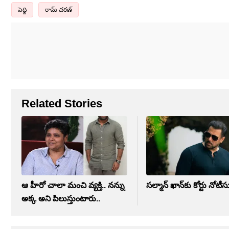
పెద్ది
రామ్ చ‌ర‌ణ్‌
Related Stories
ఆ హీరో చాలా మంచి వ్యక్తి.. నన్ను
సల్మాన్ ఖాన్‏కు కోర్టు న
అక్క అని పిలుస్తుంటారు..