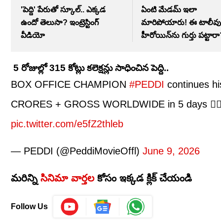
'పెద్ది' పేరుతో స్కూల్.. ఎక్కడ
ఏంటి మేడమ్ ఇలా
ఉందో తెలుసా? ఇంట్రెస్టింగ్
మారిపోయారు! ఈ టాలీవు
వీడియో
హీరోయిన్‌ను గుర్తు పట్టార
5 రోజుల్లో 315 కోట్లు కలెక్షన్లు సాధించిన పెద్ది..
BOX OFFICE CHAMPION
#PEDDI
continues h
CRORES + GROSS WORLDWIDE in 5 days ❤‍
pic.twitter.com/e5fZ2thleb
— PEDDI (@PeddiMovieOffl)
June 9, 2026
మరిన్ని
సినిమా వార్తల
కోసం ఇక్కడ క్లిక్ చేయండి
Follow Us