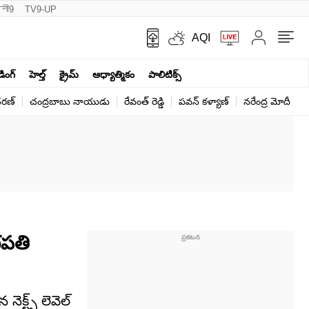
नी9
TV9-UP
AQI
ండింగ్
హెల్త్‌
క్రైమ్
ఆధ్యాత్మికం
పాలిటిక్స్‌
ర‌ణ్‌
చంద్రబాబు నాయుడు
రేవంత్ రెడ్డి
పవన్ కళ్యాణ్
నరేంద్ర మోదీ
క
గపతి
క్ట్స్ లెవెల్