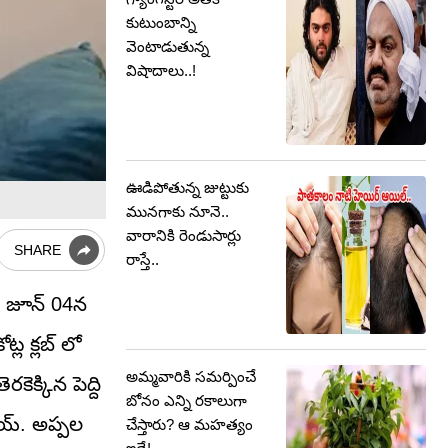
కుటుంబాన్ని
వెంటాడుతున్న
విషాదాలు..!
ఊడిపోతున్న జుట్టుకు
మునగాకు నూనె..
వారానికి రెండుసార్లు
SHARE
రాస్తే..
ామా జూన్ 04న
్ల క్లబ్ లో
అమ్మవారికి సమర్పించే
కెక్కిన పెద్ది
బోనం ఎన్ని రకాలుగా
ాయ్. అప్పల
చేస్తారు? ఆ మహత్యం