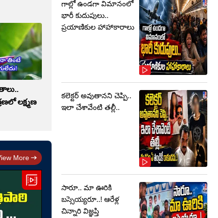
గాల్లో ఉండగా విమానంలో
భారీ కుదుపులు..
ప్రయాణికుల హాహాకారాలు
తాలు..
కలెక్టర్‌ అవుతానని చెప్పి..
లో లక్ష్మణ
ఇలా చేశావేంటి తల్లీ..
View More
సారూ.. మా ఊరికి
బస్సెయ్యరూ..! ఆరేళ్ల
చిన్నారి విజ్ఞప్తి