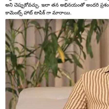
అని చెప్పుకోవచ్చు. ఇలా తన అభినయంతో అందరి ప్రశం
కామెంట్స్ హాట్ టాపిక్ గా మారాయి.