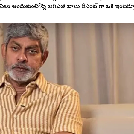
సలు అందుకుంటోన్న జగపతి బాబు రీసెంట్ గా ఒక ఇంటర్వ్