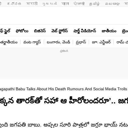
ी 
ಕನ್ನಡ
मराठी
ગુજરાતી
বাংলা
ਪੰਜਾਬੀ
தமிழ்
മലയാളം
म
ఫ్ స్టైల్
ఫోటోలు
బిజినెస్
వెబ్ స్టోరీస్
షార్ట్ వీడియోస్
జాతీయం
ట్రె
తర్జాతీయం
వంట గ్యాస్
బంగారం, వెండి
ప్రభాస్
జూ. ఎన్టీఆర్
రామ్ చ‌
agapathi Babu Talks About His Death Rumours And Social Media Trolls
కన తారక్‌తో సహా ఆ హీరోలందరూ’.. జ
ంది జగపతి బాబు. అప్పల సూరి పాత్రలో జగ్గూ భాయ్ నటన నె