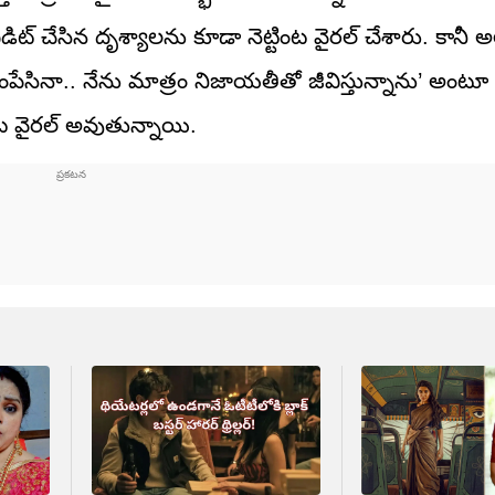
డిట్ చేసిన దృశ్యాలను కూడా నెట్టింట వైరల్ చేశారు. కానీ 
ంపేసినా.. నేను మాత్రం నిజాయతీతో జీవిస్తున్నాను’ అంటూ 
టింట వైరల్ అవుతున్నాయి.