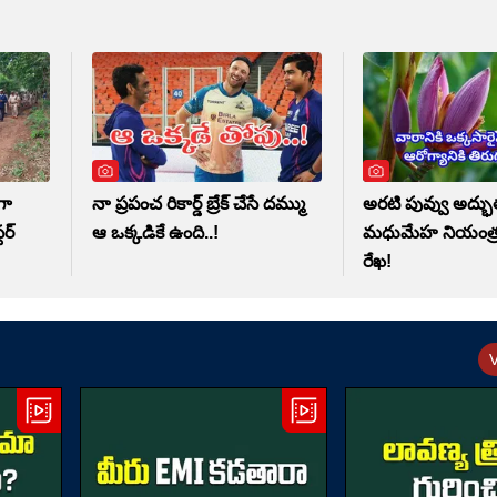
గా
నా ప్రపంచ రికార్డ్ బ్రేక్ చేసే దమ్ము
అరటి పువ్వు అద్భు
్‌
ఆ ఒక్కడికే ఉంది..!
మధుమేహ నియంత్రణ
రేఖ!