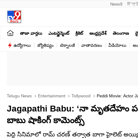
News9
हिन्द
తాజా వార్తలు
ఎంటర్టైన్మెంట్
క్రికెట్
ఆంధ్రప్రదేశ్
తెలంగాణ
లై
ఉద్యోగాలు
జ్యోతిష్యం
టెక్నాలజీ
వాతావరణం
వీడియోలు
అం
Telugu News
Entertainment
Tollywood
Peddi Movie: Actor J
Jagapathi Babu: ‘నా మృతదేహం పక్
బాబు షాకింగ్ కామెంట్స్
పెద్ది సినిమాలో రామ్ చరణ్ తర్వాత బాగా హైలెట్ అయ్యి