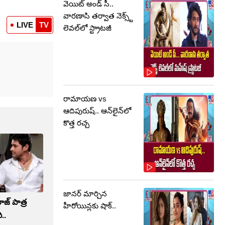
వెయిట్ అండ్ సీ..
వారణాసి తర్వాత నెక్స్ట్
LIVE
TV
లెవల్‌లో స్ట్రాటజీ
రామాయణ vs
ఆదిపురుష్‌.. ఆన్‌లైన్‌లో
కొత్త రచ్చ
జానర్‌ మార్చిన
ాజ్ పాత్ర
హీరోయిన్లకు షాక్‌..
..