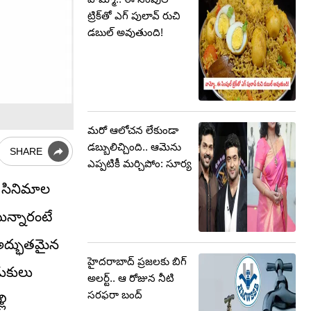
ట్రిక్‌తో ఎగ్ పులావ్ రుచి
డబుల్ అవుతుంది!
మరో ఆలోచన లేకుండా
డబ్బులిచ్చింది.. ఆమెను
SHARE
ఎప్పటికీ మర్చిపోం: సూర్య
ె సినిమాల
ున్నారంటే
 అద్భుతమైన
హైదరాబాద్ ప్రజలకు బిగ్
డుకులు
అలర్ట్.. ఆ రోజున నీటి
సరఫరా బంద్
లి