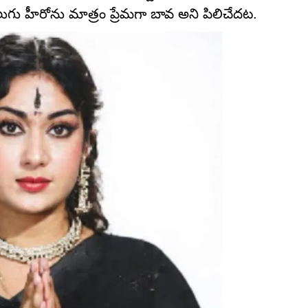
లుగు హీరోను మాత్రం ప్రేమగా బావ అని పిలిచేదట.