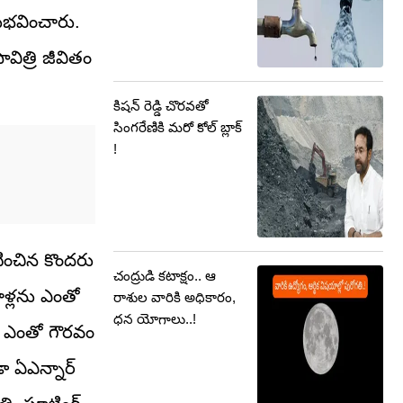
ుభవించారు.
ిత్రి జీవితం
కిషన్ రెడ్డి చొరవతో
సింగరేణికి మరో కోల్ బ్లాక్
!
టించిన కొందరు
చంద్రుడి కటాక్షం.. ఆ
ాళ్లను ఎంతో
రాశుల వారికి అధికారం,
ధన యోగాలు..!
 ఎంతో గౌరవం
ా ఏఎన్నార్