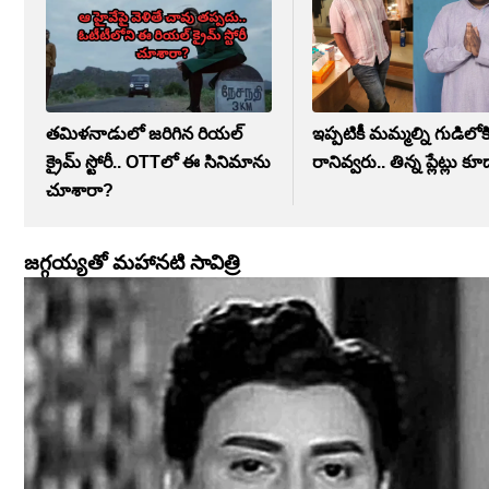
తమిళనాడులో జరిగిన రియల్
ఇప్పటికీ మమ్మల్ని గుడిలోక
క్రైమ్ స్టోరీ.. OTTలో ఈ సినిమాను
రానివ్వరు.. తిన్న ప్లేట్లు కూ
చూశారా?
జగ్గయ్యతో మహానటి సావిత్రి