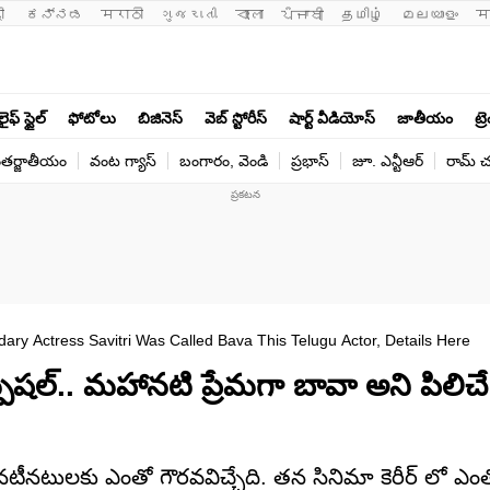
ी 
ಕನ್ನಡ
मराठी
ગુજરાતી
বাংলা
ਪੰਜਾਬੀ
தமிழ்
മലയാളം
म
లైఫ్ స్టైల్
ఫోటోలు
బిజినెస్
వెబ్ స్టోరీస్
షార్ట్ వీడియోస్
జాతీయం
ట్ర
తర్జాతీయం
వంట గ్యాస్
బంగారం, వెండి
ప్రభాస్
జూ. ఎన్టీఆర్
రామ్ చ‌
ry Actress Savitri Was Called Bava This Telugu Actor, Details Here
 స్పెషల్.. మహానటి ప్రేమగా బావా అని పిలిచ
టీనటులకు ఎంతో గౌరవవిచ్చేది. తన సినిమా కెరీర్ లో ఎంతో