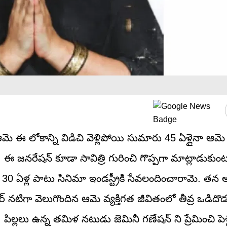
 ఆమె ఈ లోకాన్ని విడిచి వెళ్లిపోయి సుమారు 45 ఏళ్లైనా ఆమ
 ఈ జనరేషన్ కూడా సావిత్రి గురించి గొప్పగా మాట్లాడుకుంట
 30 ఏళ్ల పాటు సినిమా ఇండస్ట్రీకి సేవలందించారామె. తన
ార్ నటిగా వెలుగొందిన ఆమె వ్యక్తిగత జీవితంలో తీవ్ర ఒడిదొ
 పిల్లలు ఉన్న తమిళ నటుడు జెమినీ గణేషన్‌ ని ప్రేమించి పెళ్