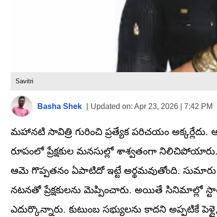
Savitri
Basha Shek
|
Updated on:
Apr 23, 2026 | 7:42 PM
మహానటి సావిత్రి గురించి ప్రత్యేక పరిచయం అక్కర్లేదు.
రూపంలో ప్రేక్షకుల మనసుల్లో శాశ్వతంగా నిలిచిపోయారు.
ఆమె గొప్పతనం ఏపాటిదో ఇట్టే అర్థమవుతోంది. సుమారు
నటనతో ప్రేక్షకులను మెప్పించారు. అయితే సినిమాల్లో స్ట
ఎదుర్కొన్నారు. కుటుంబ సభ్యులను కాదని అప్పటికే పెళ్లై,