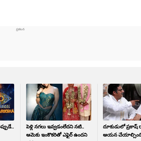
ప్పుడే..
పెళ్లి నగలు ఇవ్వడంలేదని నటి..
దూకుడులో ప్రకాష్ ర
ఆమెకు ఇంకొకరితో ఎఫైర్ ఉందని
ఆయన చేయాల్సింది