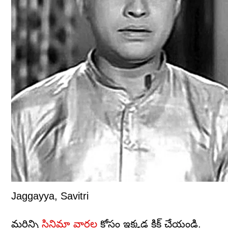
Jaggayya, Savitri
మరిన్ని
సినిమా వార్తల
కోసం ఇక్కడ క్లిక్ చేయండి.