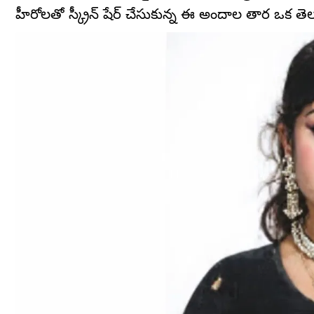
హీరోలతో స్క్రీన్ షేర్ చేసుకున్న ఈ అందాల తార ఒక తె