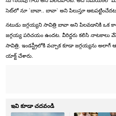
ను గురువు గారు అని పిలిచేవారట. అదే సమయంలో మరో 
సెట్‌లో నూ `బావా.. బావా` అని పిలుస్తూ ఆటపట్టించే
నటుడు జగ్గయ్యని సావిత్రి బావా అని పిలవడానికి ఒక కా
జగ్గయ్య పరిచయం ఉందట. వీరిద్దరు కలిసి నాటకాలు
సావిత్రి. ఇండస్ట్రీలోకి వచ్చాక కూడా జగ్గయ్యను అలాగే 
యాక్ట్ చేశారు.
ఇవి కూడా చదవండి