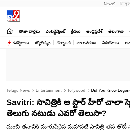
News9
हिन्द
తాజా వార్తలు
ఎంటర్టైన్మెంట్
క్రీడలు
ఆంధ్రప్రదేశ్
తెలంగాణ
ఉద్యోగాలు
జ్యోతిష్యం
టెక్నాలజీ
వాతావరణం
వీడియోలు
అం
Telugu News
Entertainment
Tollywood
Did You Know Legenda
Savitri: సావిత్రికి ఆ స్టార్ హీరో చాలా
తెలుగు నటుడు ఎవరో తెలుసా?
మంచి తనానికి మారుపేరైన మహానటి సావిత్రి తన తోటీ న