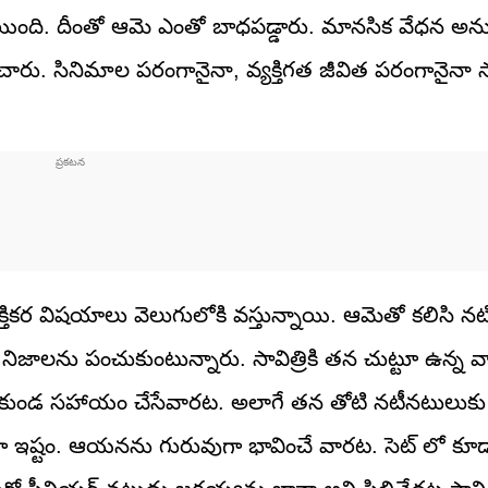
పోయింది. దీంతో ఆమె ఎంతో బాధపడ్డారు. మానసిక వేధన అన
రు. సినిమాల పరంగానైనా, వ్యక్తిగత జీవిత పరంగానైనా సావ
క్తికర విషయాలు వెలుగులోకి వస్తున్నాయి. ఆమెతో కలిసి న
జాలను పంచుకుంటున్నారు. సావిత్రికి తన చుట్టూ ఉన్న వ
దనకుండ సహాయం చేసేవారట. అలాగే తన తోటి నటీనటులుకు
ే బాగా ఇష్టం. ఆయనను గురువుగా భావించే వారట. సెట్ లో కూడ