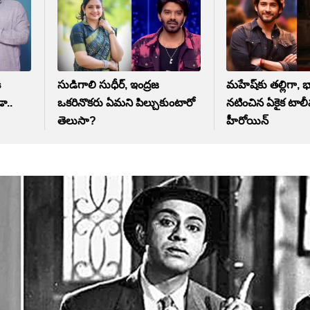
ి
సుడిగాలి సుధీర్, ఇంద్రజ
మహేష్‌కు తల్లిగా, భ
డా..
ఒకరినొకరు ఏమని పిల్చుకుంటారో
నటించిన ఏకైక టాలీవు
తెలుసా?
హీరోయిన్