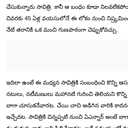
చేసుకున్నారు సావిత్రి. కానీ ఆ బంధం కూడా నిలవలేక
చివరకు 45 ఏళ్ల వయసులోనే ఈ లోకం నుంచి నిష్ర్కమించా
నేటి తరానికి ఒక మంచి గుణపాఠంగా చెప్పుకోవచ్చు.
ఇదిలా ఉంటే ఈ మధ్యన సావిత్రికి సంబంధించి కొన్ని ఆస
నటులు, నటీమణులు మహానటి గురించి తెలియని కొన్ని ని
బాగా చూసుకనేవారట. చేయి చాచి అడిగిన వారికి కా
ఇచ్చేదట. సావిత్రికి చిన్నప్పటి నుంచి ఏఎన్నార్‌ అంట