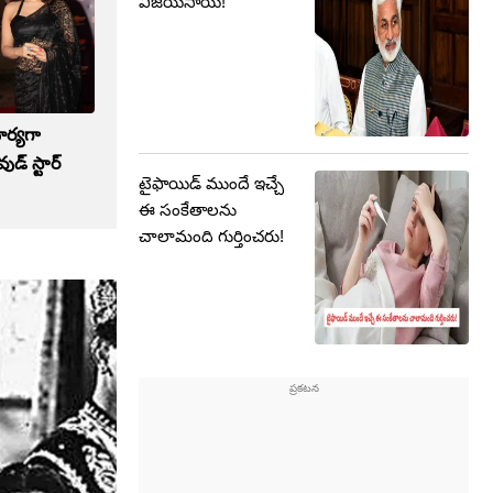
విజయసాయి!
ార్యగా
డ్ స్టార్
టైఫాయిడ్ ముందే ఇచ్చే
ఈ సంకేతాలను
చాలామంది గుర్తించరు!