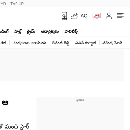
नी9
TV9-UP
AQI
ెండింగ్
హెల్త్‌
క్రైమ్
ఆధ్యాత్మికం
పాలిటిక్స్‌
ర‌ణ్‌
చంద్రబాబు నాయుడు
రేవంత్ రెడ్డి
పవన్ కళ్యాణ్
నరేంద్ర మోదీ
క
ే ఆ
 మంది స్టార్