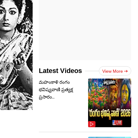
Latest Videos
View More
మహంకాళి రంగం
భవిష్యవాణి ప్రత్యక్ష
ప్రసారం..