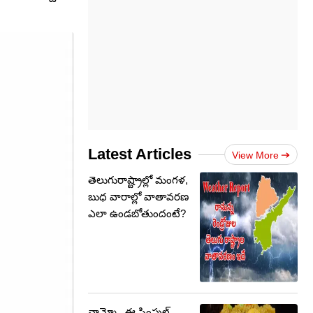
Latest Articles
View More
తెలుగురాష్ట్రాల్లో మంగళ,
బుధ వారాల్లో వాతావరణ
ఎలా ఉండబోతుందంటే?
వామ్మో.. ఈ సింపుల్