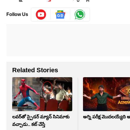
Follow Us
Related Stories
లవర్‌తో స్పైడర్ మ్యాన్ సినిమాకు
అగ్ని ప‌రీక్ష‌ మొదలయ్యేది అ
వచ్చాడు.. కట్ చేస్తే