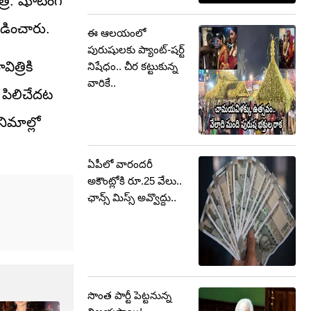
ి. షూటింగ్
లడించారు.
ఈ ఆలయంలో
పురుషులకు ప్యాంట్-షర్ట్
త్రికి
నిషేధం.. చీర కట్టుకున్న
వారికే..
పిలిచేదట
నిమాల్లో
ఏపీలో వారందరీ
అకౌంట్లోకి రూ.25 వేలు..
ఛాన్స్ మిస్స్ అవ్వొద్దు..
సొంత పార్టీ పెట్టనున్న