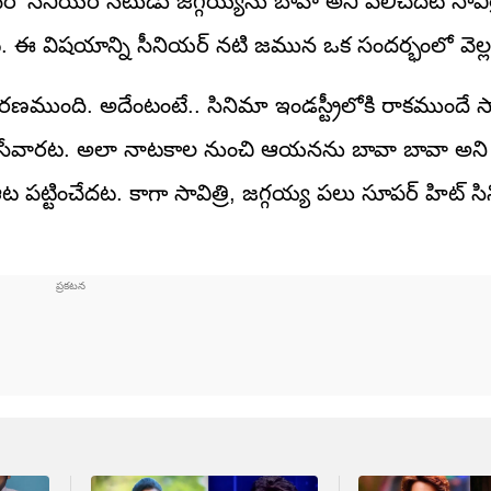
సీనియర్ నటుడు జగ్గయ్యను బావా అని పిలిచేదట సావిత్ర
దట. ఈ విషయాన్ని సీనియర్‌ నటి జమున ఒక సందర్భంలో వెల్
రణముంది. అదేంటంటే.. సినిమా ఇండస్ట్రీలోకి రాకముందే సావి
 వేసేవారట. అలా నాటకాల నుంచి ఆయనను బావా బావా అని 
ఆట పట్టించేదట. కాగా సావిత్రి, జగ్గయ్య పలు సూపర్ హిట్ సి