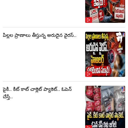
పిల్లల ప్రాణాలు తీస్తున్న అరుదైన వైరస్..
పైకి.. కిట్‌ కాట్‌ చాక్లెట్ ప్యాకెట్‌.. ఓపెన్‌
చేస్తే..