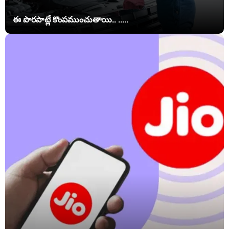
ఈ పొరపాట్లే కొంపముంచుతాయి.. .....