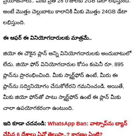
ప్రయోజనాలు.. మీకు ప్రతి 28 రోజులకు 2GB డేటా లభిస్తుంది.
అంటే మొత్తం చెల్లుబాటు కాలానికి మీకు మొత్తం 24GB డేటా
లభిస్తుంది.
ఈ ఆఫర్ ఈ వినియోగదారులకు మాత్రమే..
జియో ఈ చౌకైన ప్లాన్ అన్ని వినియోగదారులకు అందుబాటులో
లేదు. జియో ఫోన్ వినియోగదారుల కోసం కంపెనీ రూ. 895
ప్లాన్‌ను ప్రారంభించింది. మీకు స్మార్ట్‌ఫోన్ ఉంటే, మీరు ఈ
ప్లాన్‌ను సద్వినియోగం చేసుకోలేరని గమనించండి. అయితే,
మీకు జియో ఫోన్‌తో పాటు స్మార్ట్‌ఫోన్ ఉంటే ఈ ప్లాన్ మీకు
చాలా ఉపయోగకరంగా ఉంటుంది.
ఇది కూడా చదవండి:
WhatsApp Ban: వాట్సాప్‌ను బ్యాన్‌
చేసిన 6 దేశాలు ఏవో తెలుసా..? కారణం ఏంటి?