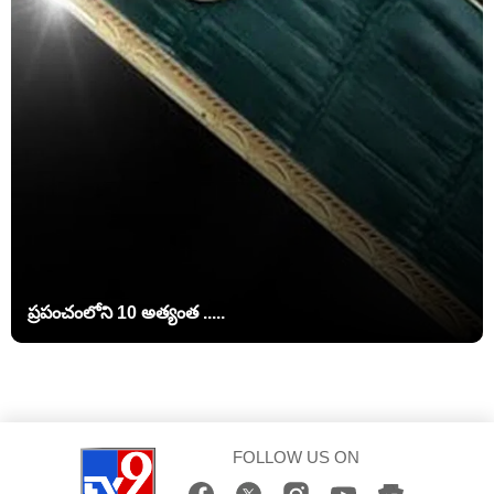
ప్రపంచంలోని 10 అత్యంత .....
FOLLOW US ON