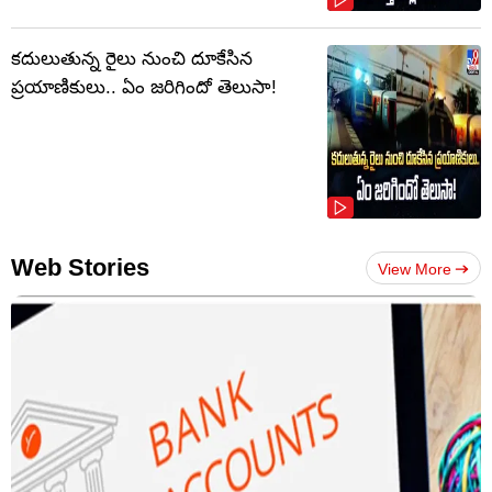
కదులుతున్న రైలు నుంచి దూకేసిన
ప్రయాణికులు.. ఏం జరిగిందో తెలుసా!
Web Stories
View More