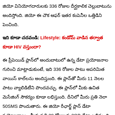
జియో వినియోగదారులకు 336 రోజుల దీర్ఘకాలిక చెల్లుబాటును
అందిస్తోంది. జియో ఈ చౌక ఆఫర్ ఇతర కంపెనీల ఒత్తిడిని
పెంచింది.
ఇది కూడా చదవండి:
Lifestyle: కండోమ్ వాడిన తర్వాత
కూడా HIV వస్తుందా?
ఈ ప్రీపెయిడ్ ప్లాన్‌లో అందుబాటులో ఉన్న డేటా ప్రయోజనాల
గురించి మాట్లాడుకుంటే, ఇది 336 రోజుల పాటు అపరిమిత
వాయిస్ కాల్‌లను అందిస్తుంది. ఈ ప్లాన్‌తో మీరు 11 నెలల
పాటు వ్యాలిడిటీని పొందవచ్చు. ఈ ప్లాన్‌లో మీకు ఉచిత
మెసేజింగ్ సౌకర్యం కూడా లభిస్తుంది. దీనిలో మీరు ప్రతి నెలా
50SMS పొందుతారు. ఈ జియో రీఛార్జ్ ప్లాన్ డేటా