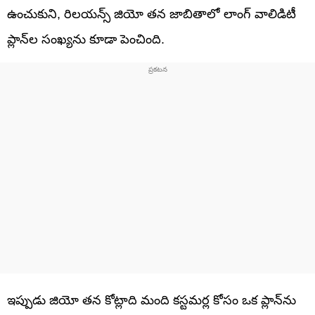
ఉంచుకుని, రిలయన్స్ జియో తన జాబితాలో లాంగ్ వాలిడిటీ
ప్లాన్‌ల సంఖ్యను కూడా పెంచింది.
ఇప్పుడు జియో తన కోట్లాది మంది కస్టమర్ల కోసం ఒక ప్లాన్‌ను