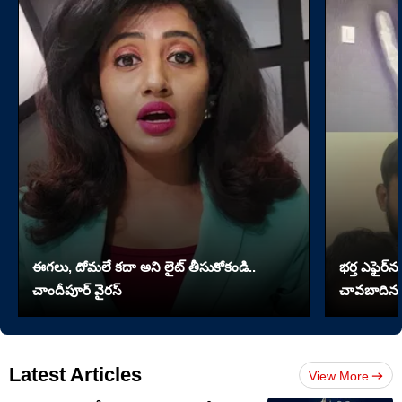
ఈగలు, దోమలే కదా అని లైట్ తీసుకోకండి..
భర్త ఎఫైర్‌న
చాందీపూర్ వైరస్
చావబాదిన భ
Latest Articles
View More