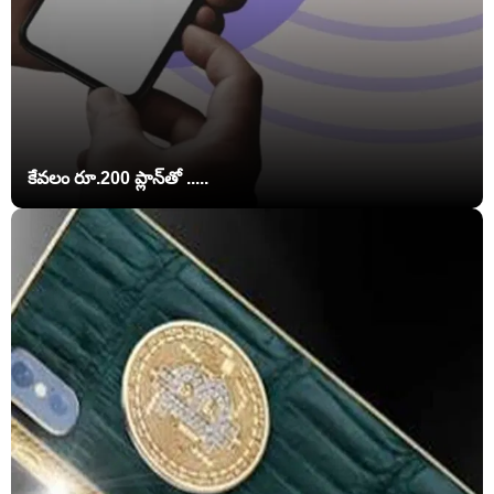
కేవలం రూ.200 ప్లాన్‌తో .....