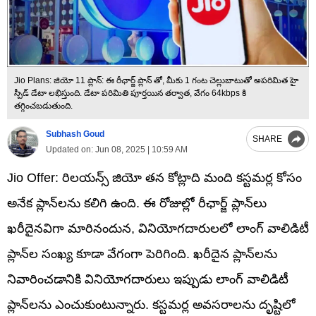
Jio Plans: జియో 11 ప్లాన్: ఈ రీఛార్జ్ ప్లాన్ తో, మీకు 1 గంట చెల్లుబాటుతో అపరిమిత హై
స్పీడ్ డేటా లభిస్తుంది. డేటా పరిమితి పూర్తయిన తర్వాత, వేగం 64kbps కి
తగ్గించబడుతుంది.
Subhash Goud
SHARE
Updated on:
Jun 08, 2025 | 10:59 AM
Jio Offer: రిలయన్స్ జియో తన కోట్లాది మంది కస్టమర్ల కోసం
అనేక ప్లాన్‌లను కలిగి ఉంది. ఈ రోజుల్లో రీఛార్జ్ ప్లాన్‌లు
ఖరీదైనవిగా మారినందున, వినియోగదారులలో లాంగ్ వాలిడిటీ
ప్లాన్‌ల సంఖ్య కూడా వేగంగా పెరిగింది. ఖరీదైన ప్లాన్‌లను
నివారించడానికి వినియోగదారులు ఇప్పుడు లాంగ్ వాలిడిటీ
ప్లాన్‌లను ఎంచుకుంటున్నారు. కస్టమర్ల అవసరాలను దృష్టిలో