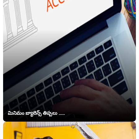
మినిమం బ్యాలెన్స్ తిప్పలు .....