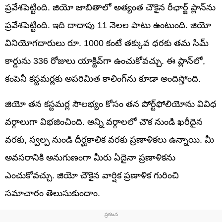
ప్రవేశపెట్టింది. జియో జాబితాలో అత్యంత చౌకైన రీఛార్జ్ ప్లాన్‌ను
ప్రవేశపెట్టింది. ఇది దాదాపు 11 నెలల పాటు ఉంటుంది. జియో
వినియోగదారులు రూ. 1000 కంటే తక్కువ ధరకు తమ సిమ్
కార్డును 336 రోజులు యాక్టివ్‌గా ఉంచుకోవచ్చు. ఈ ప్లాన్‌లో,
కంపెనీ కస్టమర్లకు అపరిమిత కాలింగ్‌ను కూడా అందిస్తోంది.
జియో తన కస్టమర్ల సౌలభ్యం కోసం తన పోర్ట్‌ఫోలియోను వివిధ
వర్గాలుగా విభజించింది. అన్ని వర్గాలలో చౌక నుండి ఖరీదైన
వరకు, స్వల్ప నుండి దీర్ఘకాలిక వరకు ప్రణాళికలు ఉన్నాయి. మీ
అవసరానికి అనుగుణంగా మీరు ఏదైనా ప్రణాళికను
ఎంచుకోవచ్చు. జియో చౌకైన వార్షిక ప్రణాళిక గురించి
సమాచారం తెలుసుకుందాం.