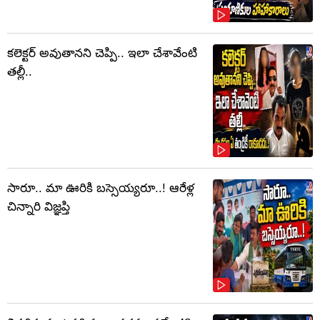
కలెక్టర్‌ అవుతానని చెప్పి.. ఇలా చేశావేంటి
తల్లీ..
సారూ.. మా ఊరికి బస్సెయ్యరూ..! ఆరేళ్ల
చిన్నారి విజ్ఞప్తి