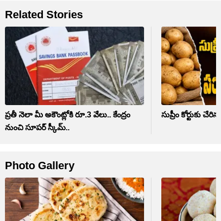
Related Stories
ప్రతీ నెలా మీ అకౌంట్లోకి రూ.3 వేలు.. కేంద్రం
సుప్రీం కోర్టుకు చే
నుంచి సూపర్ స్కీమ్..
Photo Gallery