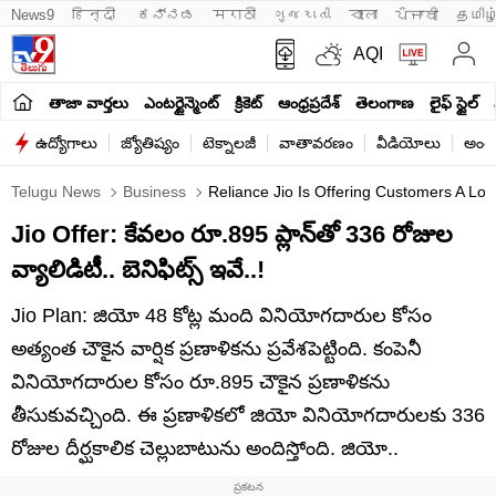
News9
हिन्दी 
ಕನ್ನಡ
मराठी
ગુજરાતી
বাংলা
ਪੰਜਾਬੀ
தமிழ
AQI
తాజా వార్తలు
ఎంటర్టైన్మెంట్
క్రికెట్
ఆంధ్రప్రదేశ్
తెలంగాణ
లైఫ్ స్టైల్
ఉద్యోగాలు
జ్యోతిష్యం
టెక్నాలజీ
వాతావరణం
వీడియోలు
అంతర
Telugu News
Business
Reliance Jio Is Offering Customers A Lo
Jio Offer: కేవలం రూ.895 ప్లాన్‌తో 336 రోజుల
వ్యాలిడిటీ.. బెనిఫిట్స్‌ ఇవే..!
Jio Plan: జియో 48 కోట్ల మంది వినియోగదారుల కోసం
అత్యంత చౌకైన వార్షిక ప్రణాళికను ప్రవేశపెట్టింది. కంపెనీ
వినియోగదారుల కోసం రూ.895 చౌకైన ప్రణాళికను
తీసుకువచ్చింది. ఈ ప్రణాళికలో జియో వినియోగదారులకు 336
రోజుల దీర్ఘకాలిక చెల్లుబాటును అందిస్తోంది. జియో..