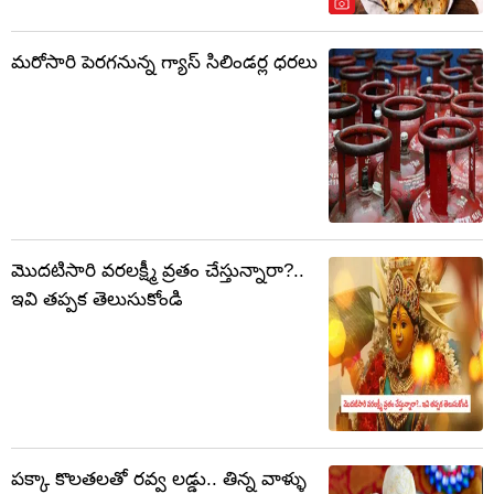
మరోసారి పెరగనున్న గ్యాస్ సిలిండర్ల ధరలు
మొదటిసారి వరలక్ష్మీ వ్రతం చేస్తున్నారా?..
ఇవి తప్పక తెలుసుకోండి
పక్కా కొలతలతో రవ్వ లడ్డు.. తిన్న వాళ్ళు