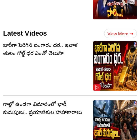
Latest Videos
View More
భారీగా పెరిగిన బంగారం ధర.. ఇవాళ
తులం గోల్డ్‌ ధర ఎంతో తెలుసా
గాల్లో ఉండగా విమానంలో భారీ
కుదుపులు.. ప్రయాణికుల హాహాకారాలు