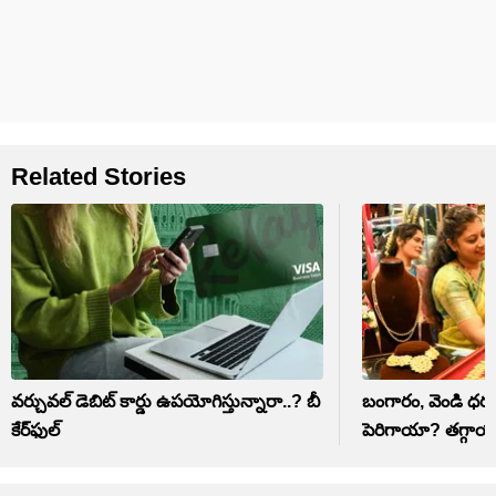
Related Stories
వర్చువల్ డెబిట్ కార్డు ఉపయోగిస్తున్నారా..? బీ
బంగారం, వెండి ధర
కేర్‌ఫుల్
పెరిగాయా? తగ్గా