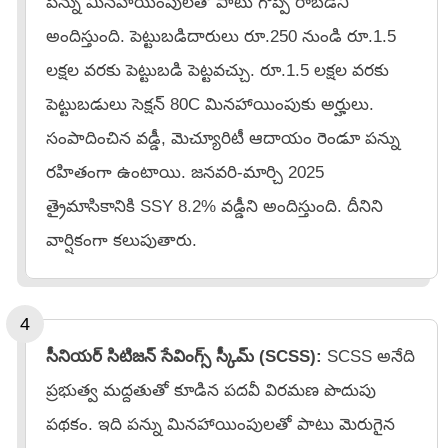
పన్ను మినహాయింపులతో పాటు గొప్ప రాబడిని
అందిస్తుంది. పెట్టుబడిదారులు రూ.250 నుండి రూ.1.5
లక్షల వరకు పెట్టుబడి పెట్టవచ్చు. రూ.1.5 లక్షల వరకు
పెట్టుబడులు సెక్షన్ 80C మినహాయింపుకు అర్హులు.
సంపాదించిన వడ్డీ, మెచ్యూరిటీ ఆదాయం రెండూ పన్ను
రహితంగా ఉంటాయి. జనవరి-మార్చి 2025
త్రైమాసికానికి SSY 8.2% వడ్డీని అందిస్తుంది. దీనిని
వార్షికంగా కలుపుతారు.
సీనియర్ సిటిజన్ సేవింగ్స్ స్కీమ్ (SCSS):
SCSS అనేది
ప్రభుత్వ మద్దతుతో కూడిన పదవీ విరమణ పొదుపు
పథకం. ఇది పన్ను మినహాయింపులతో పాటు మెరుగైన