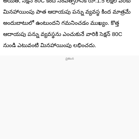
అయితే, సెక్షన్ 80C కింద సంవత్సరానికి రూ.1.5 లక్షల వరకు
మినహాయింపు పాత ఆదాయపు పన్ను వ్యవస్థ కింద మాత్రమే
అందుబాటులో ఉంటుందని గమనించడం ముఖ్యం. కొత్త
ఆదాయపు పన్ను వ్యవస్థను ఎంచుకునే వారికి సెక్షన్ 80C
నుండి ఎటువంటి మినహాయింపు లభించదు.