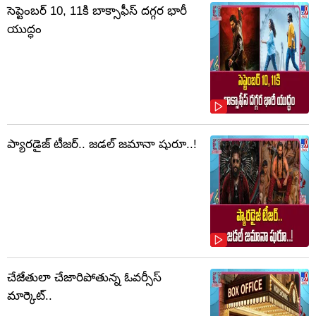
సెప్టెంబర్‌ 10, 11కి బాక్సాఫీస్ దగ్గర భారీ
యుద్ధం
ప్యారడైజ్ టీజర్.. జడల్ జమానా షురూ..!
చేజేతులా చేజారిపోతున్న ఓవర్సీస్
మార్కెట్..