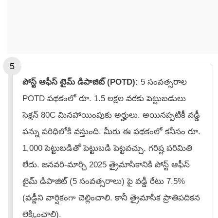
పోస్ట్ ఆఫీస్ టైమ్ డిపాజిట్ (POTD):
5 సంవత్సరాల
POTD పథకంలో రూ. 1.5 లక్షల వరకు పెట్టుబడులు
సెక్షన్ 80C మినహాయింపుకు అర్హులు. అయినప్పటికీ వడ్డీ
పన్ను పరిధిలోకి వస్తుంది. మీరు ఈ పథకంలో కనీసం రూ.
1,000 పెట్టుబడితో పెట్టుబడి పెట్టవచ్చు. గరిష్ట పరిమితి
లేదు. జనవరి-మార్చి 2025 త్రైమాసికానికి పోస్ట్ ఆఫీస్
టైమ్ డిపాజిట్ (5 సంవత్సరాలు) పై వడ్డీ రేటు 7.5%
(వడ్డీని వార్షికంగా చెల్లించాలి. కానీ త్రైమాసిక ప్రాతిపదికన
లెక్కించాలి).