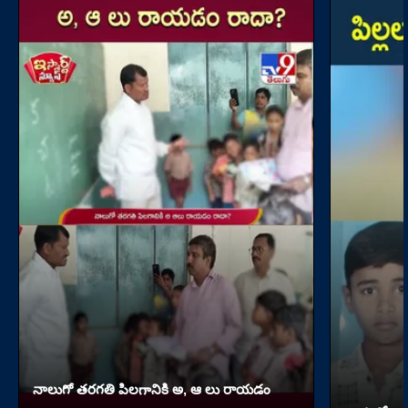
నాలుగో త‌ర‌గతి పిలగానికి అ, ఆ లు రాయ‌డం