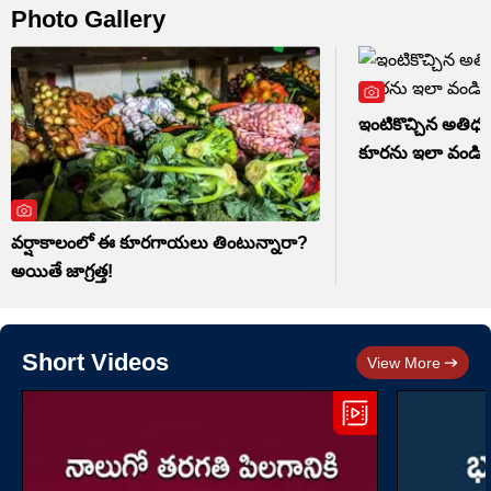
Photo Gallery
ఇంటికొచ్చిన అతిధ
కూరను ఇలా వండితే 
వర్షాకాలంలో ఈ కూరగాయలు తింటున్నారా?
అయితే జాగ్రత్త!
Short Videos
View More