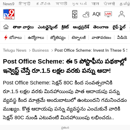
News9
हिन्दी 
ಕನ್ನಡ
मराठी
ગુજરાતી
বাংলা
ਪੰਜਾਬੀ
தமிழ
AQI
తాజా వార్తలు
ఎంటర్టైన్మెంట్
క్రికెట్
ఆంధ్రప్రదేశ్
తెలంగాణ
లైఫ్ స్టైల్
బోనాలు
ఉద్యోగాలు
జ్యోతిష్యం
టెక్నాలజీ
వాతావరణం
వీడియో
Telugu News
Business
Post Office Scheme: Invest In These 5 
Post Office Scheme: ఈ 5 పోస్టాఫీసు పథకాల్లో
ఇన్వెస్ట్‌ చేస్తే రూ.1.5 లక్షల వరకు పన్ను ఆదా!
Post Office Scheme: సెక్షన్ 80C కింద సంవత్సరానికి
రూ.1.5 లక్షల వరకు మినహాయింపు పాత ఆదాయపు పన్ను
వ్యవస్థ కింద మాత్రమే అందుబాటులో ఉంటుందని గమనించడం
ముఖ్యం. కొత్త ఆదాయపు పన్ను వ్యవస్థను ఎంచుకునే వారికి
సెక్షన్ 80C నుండి ఎటువంటి మినహాయింపు లభించదు..