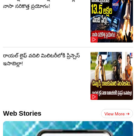
నాసా సరికొత్త ప్రయోగం!
రాయల్ లైఫ్ వదిలి మిలిటరీలోకి ప్రిన్సెస్
ఇసాబెల్లా!
Web Stories
View More