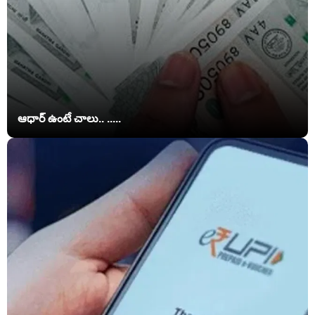
ఆధార్ ఉంటే చాలు.. .....