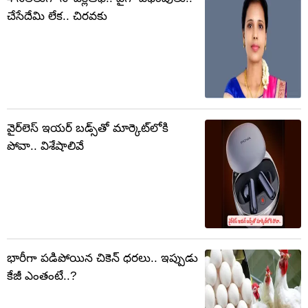
చేసేదేమి లేక.. చిరవకు
వైర్‌‌లెస్‌ ఇయర్‌‌ బడ్స్‌తో మార్కెట్‌లోకి
పోవా.. విశేషాలివే
భారీగా పడిపోయిన చికెన్ ధరలు.. ఇప్పుడు
కేజీ ఎంతంటే..?