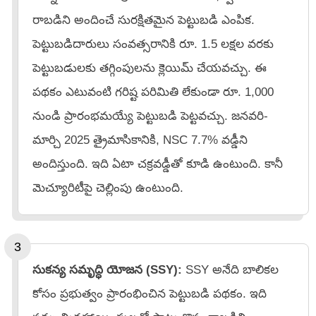
రాబడిని అందించే సురక్షితమైన పెట్టుబడి ఎంపిక.
పెట్టుబడిదారులు సంవత్సరానికి రూ. 1.5 లక్షల వరకు
పెట్టుబడులకు తగ్గింపులను క్లెయిమ్ చేయవచ్చు. ఈ
పథకం ఎటువంటి గరిష్ట పరిమితి లేకుండా రూ. 1,000
నుండి ప్రారంభమయ్యే పెట్టుబడి పెట్టవచ్చు. జనవరి-
మార్చి 2025 త్రైమాసికానికి, NSC 7.7% వడ్డీని
అందిస్తుంది. ఇది ఏటా చక్రవడ్డీతో కూడి ఉంటుంది. కానీ
మెచ్యూరిటీపై చెల్లింపు ఉంటుంది.
సుకన్య సమృద్ధి యోజన (SSY):
SSY అనేది బాలికల
కోసం ప్రభుత్వం ప్రారంభించిన పెట్టుబడి పథకం. ఇది