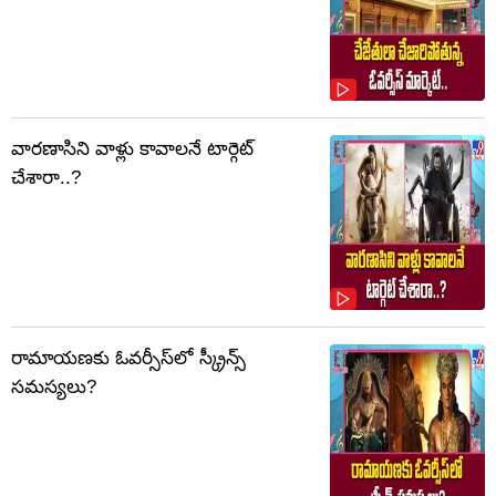
వారణాసిని వాళ్లు కావాలనే టార్గెట్
చేశారా..?
రామాయణకు ఓవర్సీస్‌లో స్క్రీన్స్
సమస్యలు?