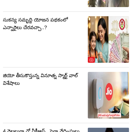
సుకన్య సమృద్ది యోజన పథకంలో
ఎన్నారైలు చేరవచ్చా..?
జియో తీసుకొస్తున్న వినూత్న స్మార్ట్ వాల్
విశేషాలు
4 నెలలుగా నో వీక్లీఆఫ్.. పైగా వేధింపులు..