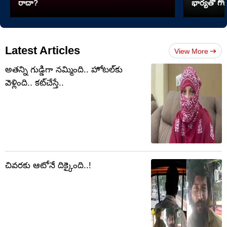
రాదా?
భార్యతో గొడ
Latest Articles
View More
అతన్ని గుడ్డిగా నమ్మింది.. హోటల్‌కు
వెళ్లింది.. కట్‌చేస్తే..
చివరకు ఆటోనే దిక్కైంది..!