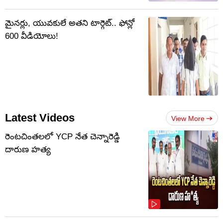
మైనర్లు, యువకులే అతని టార్గెట్.. ఫోన్లో
600 వీడియోలు!
Latest Videos
View More
రెంటచింతలలో YCP నేత చెన్నారెడ్డి
దారుణ హత్య