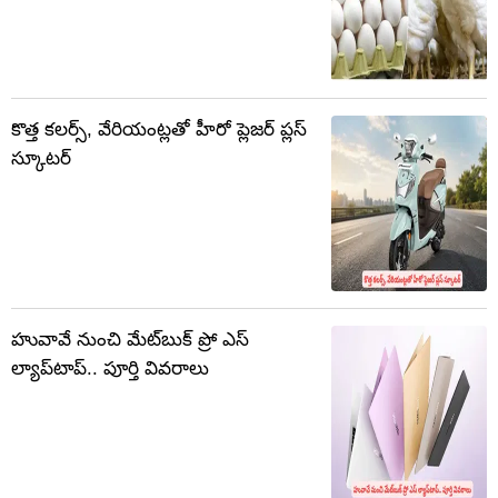
కొత్త కలర్స్‌, వేరియంట్లతో హీరో ప్లెజర్ ప్లస్
స్కూటర్‌
హువావే నుంచి మేట్‌బుక్ ప్రో ఎస్
ల్యాప్‌టాప్.. పూర్తి వివరాలు