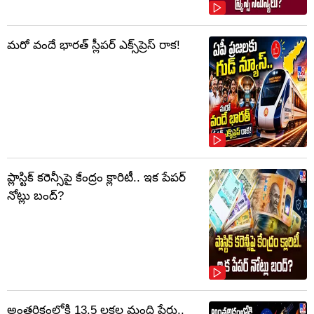
మరో వందే భారత్ స్లీపర్ ఎక్స్‌ప్రెస్ రాక!
ప్లాస్టిక్‌ కరెన్సీపై కేంద్రం క్లారిటీ.. ఇక పేపర్‌
నోట్లు బంద్‌?
అంతరిక్షంలోకి 13.5 లక్షల మంది పేర్లు..