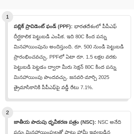
పబ్లిక్ ప్రావిడెంట్ ఫండ్ (PPF):
భారతదేశంలో పీపీఎఫ్‌
దీర్ఘకాలిక పెట్టుబడి ఎంపిక. ఇది 80C కింద పన్ను
మినహాయింపును అందిస్తుంది. రూ. 500 నుండి పెట్టుబడి
ప్రారంభించవచ్చు. PPFలో ఏటా రూ. 1.5 లక్షల వరకు
పెట్టుబడి పెట్టడం ద్వారా మీరు సెక్షన్ 80C కింద పన్ను
మినహాయింపు పొందవచ్చు. జనవరి-మార్చి 2025
త్రైమాసికానికి పీపీఎఫ్‌పై వడ్డీ రేటు 7.1%.
జాతీయ పొదుపు ధృవీకరణ పత్రం (NSC):
NSC అనేది
పన్ను మినహాయింపులతో పాటు హామీ ఇవ్వబడిన