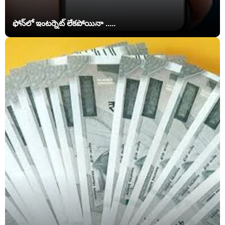
ఫోన్‌లో ఇంటర్నెట్ లేకపోయినా .....