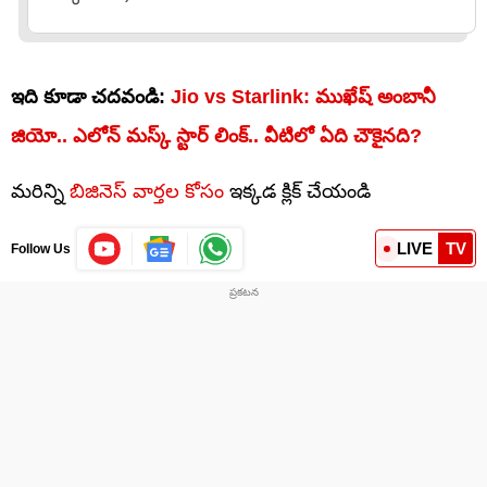
ఇది కూడా చదవండి:
Jio vs Starlink: ముఖేష్ అంబానీ
జియో.. ఎలోన్ మస్క్ స్టార్ లింక్.. వీటిలో ఏది చౌకైనది?
మరిన్ని
బిజినెస్ వార్తల కోసం
ఇక్కడ క్లిక్ చేయండి
LIVE
TV
Follow Us