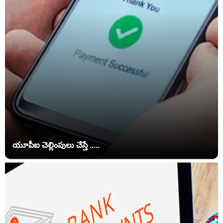
యూపీఐ చెల్లింపులు చేస్తే .....