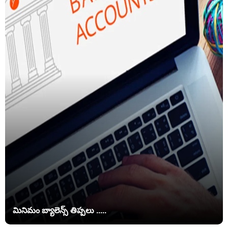
మినిమం బ్యాలెన్స్ తిప్పలు .....