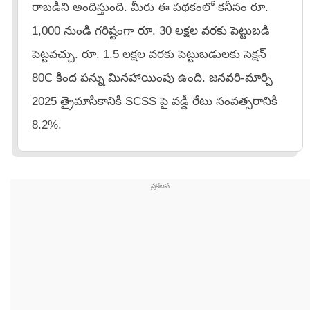
రాబడిని అందిస్తుంది. మీరు ఈ పథకంలో కనీసం రూ.
1,000 నుండి గరిష్టంగా రూ. 30 లక్షల వరకు పెట్టుబడి
పెట్టవచ్చు. రూ. 1.5 లక్షల వరకు పెట్టుబడులకు సెక్షన్
80C కింద పన్ను మినహాయింపు ఉంది. జనవరి-మార్చి
2025 త్రైమాసికానికి SCSS పై వడ్డీ రేటు సంవత్సరానికి
8.2%.