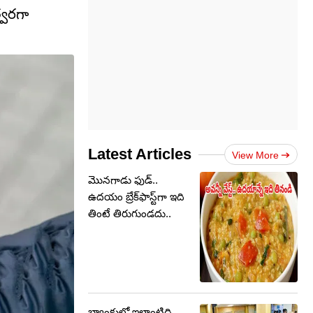
్వరగా
Latest Articles
View More
మొనగాడు ఫుడ్..
ఉదయం బ్రేక్‌ఫాస్ట్‌గా ఇది
తింటే తిరుగుండదు..
బ్యాంకులో ఇలాంటిది