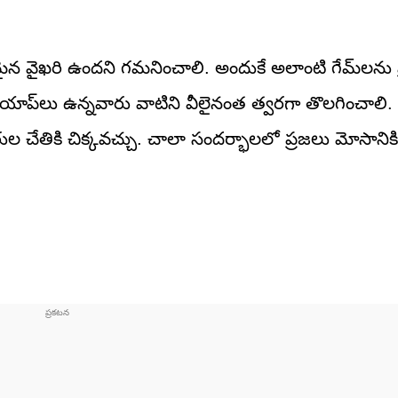
నమైన వైఖరి ఉందని గమనించాలి. అందుకే అలాంటి గేమ్‌లను 
 యాప్‌లు ఉన్నవారు వాటిని వీలైనంత త్వరగా తొలగించాలి
ుల చేతికి చిక్కవచ్చు. చాలా సందర్భాలలో ప్రజలు మోసానిక