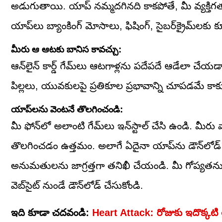
అడుగుతాయి. యాప్ నమ్మదగినది కాకపోతే, మీ వ్యక్తిగత 
యాప్‌లు బ్యాంకింగ్ మోసాలు, ఫిషింగ్, సైబర్‌క్రైమ్‌ల
మీరు ఆ ఆటకు బానిస కావచ్చు:
ఆన్‌లైన్ కార్డ్ గేమ్‌లు ఆటగాళ్లను పదేపదే ఆడేలా చ
పిల్లలు, యువకులపై ప్రతికూల ప్రభావాన్ని చూపడమే కాకుం
యాప్‌లను వెంటనే తొలగించండి:
మీ ఫోన్‌లో అలాంటి గేమ్‌లు ఇన్‌స్టాల్ చేసి ఉండి. మీ
తొలగించడం ఉత్తమం. అలాగే ఏదైనా యాప్‌ను డౌన్‌లోడ్
అనుమతులను జాగ్రత్తగా తనిఖీ చేయండి. మీ గోప్యతను కాప
వెబ్‌సైట్ నుండే డౌన్‌లోడ్ చేసుకోండి.
ఇది కూడా చదవండి:
Heart Attack: రోజుకు ఇదొక్కటి