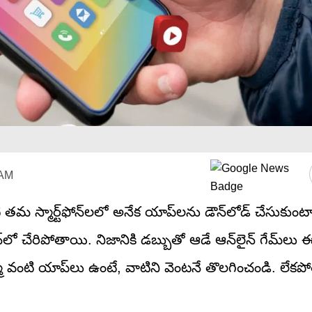
 AM
స్మార్ట్‌ఫోన్‌లలో అనేక యాప్‌లను డౌన్‌లోడ్ చేసుకుంటా
‌లో చేరిపోతాయి. నిజానికి డబ్బుతో ఆడే ఆన్‌లైన్ గేమ్‌లు 
రమ్మీ వంటి యాప్‌లు ఉంటే, వాటిని వెంటనే తొలగించండి. లేకప