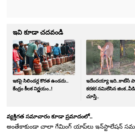
ఇవి కూడా చదవండి
ఇకపై సిలిండర్ల కొరత ఉండదు..
ఇదేందయ్యా ఇది..కాటేసే
కేంద్రం కీలక నిర్ణయం..!
కరకర నమిలేసిన జింక..వీ
చూస్తే..
వ్యక్తిగత సమాచారం కూడా ప్రమాదంలో..
అంతేకాకుండా చాలా గేమింగ్ యాప్‌లు ఇన్‌స్టాలేషన్ 