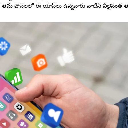
టికే తమ ఫోన్‌లలో ఈ యాప్‌లు ఉన్నవారు వాటిని వీలైనంత త