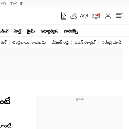
नी9
TV9-UP
AQI
ెండింగ్
హెల్త్‌
క్రైమ్
ఆధ్యాత్మికం
పాలిటిక్స్‌
ర‌ణ్‌
చంద్రబాబు నాయుడు
రేవంత్ రెడ్డి
పవన్ కళ్యాణ్
నరేంద్ర మోదీ
క
ంటే
లాంటి