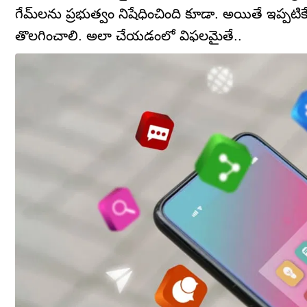
గేమ్‌లను ప్రభుత్వం నిషేధించింది కూడా. అయితే ఇప్ప
తొలగించాలి. అలా చేయడంలో విఫలమైతే..