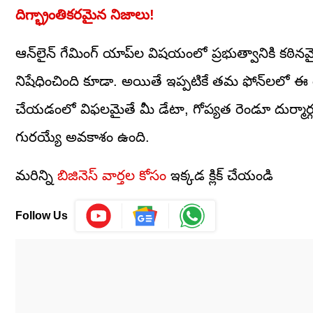
దిగ్భ్రాంతికరమైన నిజాలు!
ఆన్‌లైన్ గేమింగ్ యాప్‌ల విషయంలో ప్రభుత్వానికి కఠి
నిషేధించింది కూడా. అయితే ఇప్పటికే తమ ఫోన్‌లలో ఈ
చేయడంలో విఫలమైతే మీ డేటా, గోప్యత రెండూ దుర్మార్గ
గురయ్యే అవకాశం ఉంది.
మరిన్ని
బిజినెస్ వార్తల కోసం
ఇక్కడ క్లిక్ చేయండి
Follow Us