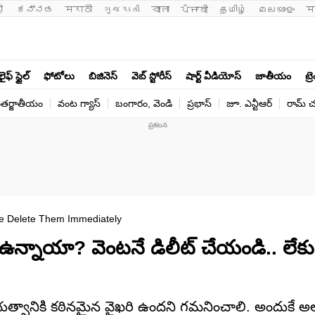
ी 
ಕನ್ನಡ
मराठी
ગુજરાતી
বাংলা
ਪੰਜਾਬੀ
தமிழ்
മലയാളം
म
లైఫ్ స్టైల్
ఫోటోలు
బిజినెస్
వెబ్ స్టోరీస్
షార్ట్ వీడియోస్
జాతీయం
ట్ర
తర్జాతీయం
వంట గ్యాస్
బంగారం, వెండి
ప్రభాస్
జూ. ఎన్టీఆర్
రామ్ చ‌
e Delete Them Immediately
ఉన్నాయా? వెంటనే డిలీట్‌ చేయండి.. లేకు
భుత్వానికి కఠినమైన వైఖరి ఉందని గమనించాలి. అందుకే అ