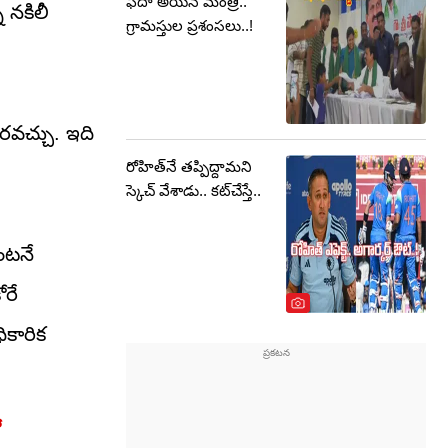
ఫిదా అయిన మంత్రి..
 నకిలీ
గ్రామస్తుల ప్రశంసలు..!
రవచ్చు. ఇది
రోహిత్‌నే తప్పిద్దామని
స్కెచ్ వేశాడు.. కట్‌చేస్తే..
ెంటనే
ోరే
ికారిక
ో