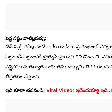
పెద్ద నష్టం వాటిల్లవచ్చు:
టీన్ పట్టి, రమ్మీ వంటి అనేక యాప్‌లు ప్రారంభంలో చిన్న
పెట్టుబడి పెట్టడానికి ప్రోత్సహిస్తాయని గమనించాలి.
నష్టపోయిన తర్వాత వారు తమ డబ్బును తిరిగి గెలుచు
తీవ్రతరం చేస్తుంది.
ఇది కూడా చదవండి:
Viral Video: ఇదేందయ్యా ఇది..! 