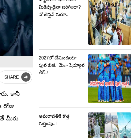
మీకెప్పుడైనా జరిగిందా?
నో టెన్షన్ గురూ..!
2027లో టీమిండియా
ఫుల్ బిజీ.. మెగా షెడ్యూల్
లీక్..!
SHARE
రు. కానీ
ఈ రోజు
అమరావతికి కొత్త
ోతే మీరు
గుర్తింపు..!