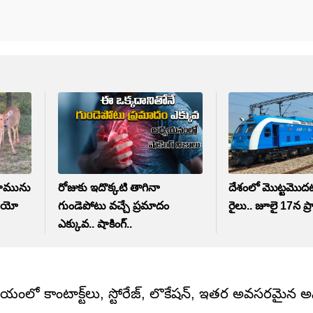
 పామును
రోజుకు ఇదొక్కటి తాగినా
దేశంలో మొట్టమొదటి
డియో
గుండెపోటు వచ్చే ప్రమాదం
రైలు.. జూలై 17న ప్
ఎక్కువ.. షాకింగ్..
సమయంలో కాంటాక్ట్‌లు, స్టోరేజ్, లొకేషన్, ఇతర అవసరమై