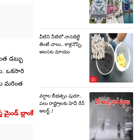
వీటిని నీటిలో నానబెట్టి
తింటే చాలు.. కాళ్లనొప్పి,
అలసట మాయం
రింత డబ్బు
ు. ఒకసారి
ను మరింత
వర్షాల బీభత్సం షురూ..
పలు రాష్ట్రాలకు హెవీ రేన్
అలర్ట్..!
మైండ్ బ్లాంకే