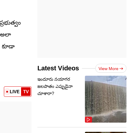
ప్రభుత్వం
. అలా
ి కూడా
Latest Videos
View More
ఇందూరు నయాగర
జలపాతం ఎప్పుడైనా
LIVE
TV
చూశారా?