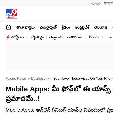
News9
हिन्द
తాజా వార్తలు
ఎంటర్టైన్మెంట్
క్రీడలు
ఆంధ్రప్రదేశ్
తెలంగాణ
ఉద్యోగాలు
జ్యోతిష్యం
టెక్నాలజీ
వాతావరణం
వీడియోలు
అం
Telugu News
Business
If You Have These Apps On Your Phon
Mobile Apps: మీ ఫోన్‌లో ఈ యాప్స్‌ 
ప్రమాదమే..!
Mobile Apps: ఆన్‌లైన్ గేమింగ్ యాప్‌ల విషయంలో ప్ర