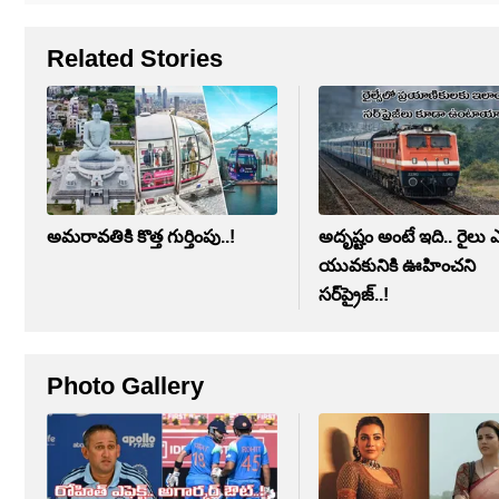
Related Stories
అమరావతికి కొత్త గుర్తింపు..!
అదృష్టం అంటే ఇది.. రైలు ఎ
యువకునికి ఊహించని
సర్‌ప్రైజ్..!
Photo Gallery