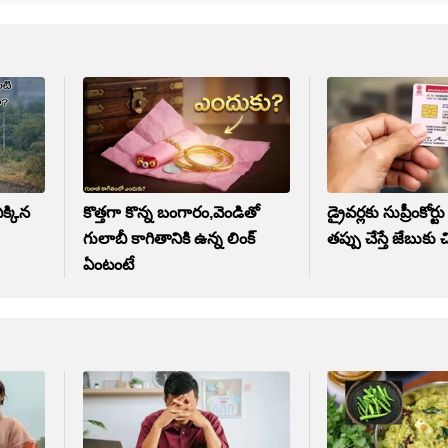
క్కిన
కొత్తగా కొన్న బంగారం,వెండితో
డ్రైవర్లకు సుప్రీంకోర్ట
గులాబీ కాగితానికి ఉన్న లింక్‌
తప్పు చేస్తే జేబుకు చి
ఏంటంటే