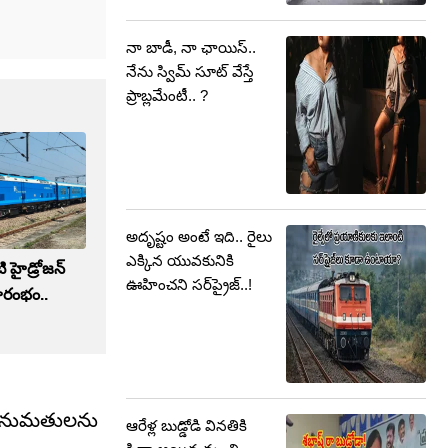
నా బాడీ, నా ఛాయిస్..
నేను స్విమ్ సూట్ వేస్తే
ప్రాబ్లమేంటీ.. ?
అదృష్టం అంటే ఇది.. రైలు
ఎక్కిన యువకునికి
 హైడ్రోజన్
ఊహించని సర్‌ప్రైజ్..!
రారంభం..
న అనుమతులను
ఆరేళ్ల బుడ్డోడి వినతికి