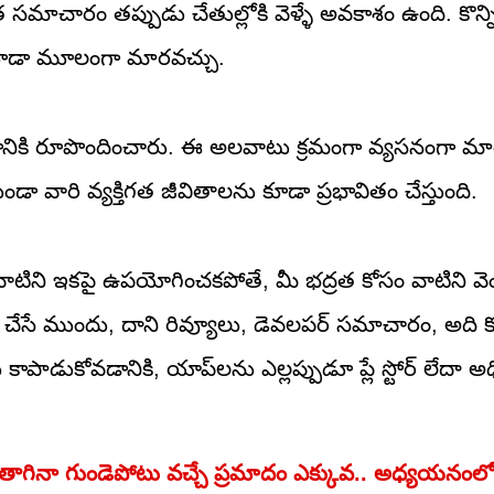
సమాచారం తప్పుడు చేతుల్లోకి వెళ్ళే అవకాశం ఉంది. కొన్ని
కు కూడా మూలంగా మారవచ్చు.
ేయడానికి రూపొందించారు. ఈ అలవాటు క్రమంగా వ్యసనంగా మా
డా వారి వ్యక్తిగత జీవితాలను కూడా ప్రభావితం చేస్తుంది.
రు వాటిని ఇకపై ఉపయోగించకపోతే, మీ భద్రత కోసం వాటిని వ
 చేసే ముందు, దాని రివ్యూలు, డెవలపర్ సమాచారం, అది క
ాడుకోవడానికి, యాప్‌లను ఎల్లప్పుడూ ప్లే స్టోర్ లేదా అధ
 తాగినా గుండెపోటు వచ్చే ప్రమాదం ఎక్కువ.. అధ్యయనంల