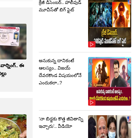
క్రేజీ డిసెంబర్‌.. హాలీవుడ్
మూవీస్‌తో బిగ్ ఫైట్‌
అనుకున్న దానికంటే
ు వార్నింగ్.. ఈ
ఆలస్యం.. విజయ్
ల్లు
దేవరకొండ విషయంలోనే
ఎందుకలా..?
‘నా బిడ్డకు కొత్త జీవితాన్ని
ఇచ్చారు’.. వీడియో