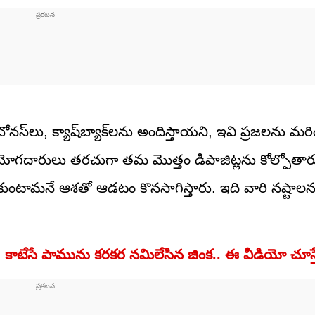
 బోనస్‌లు, క్యాష్‌బ్యాక్‌లను అందిస్తాయని, ఇవి ప్రజలను మ
 వినియోగదారులు తరచుగా తమ మొత్తం డిపాజిట్లను కోల్పోతార
కుంటామనే ఆశతో ఆడటం కొనసాగిస్తారు. ఇది వారి నష్టాల
కాటేసే పామును కరకర నమిలేసిన జింక.. ఈ వీడియో చూస్తే 