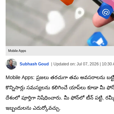
Mobile Apps
Subhash Goud
|
Updated on:
Jul 07, 2026 | 10:30
Mobile Apps: ప్రజలు తరచుగా తమ అవసరాలను బట్టి తమ 
కొన్నిసార్లు సమస్యలను కలిగించే యాప్‌లు కూడా మీ ఫోన్
దేశంలో పూర్తిగా నిషేధించారు. మీ ఫోన్‌లో టీన్ పట్టి, 
ఇబ్బందులను ఎదుర్కోవచ్చు.