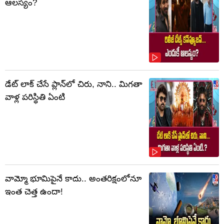
ఆలస్యం?
డేట్‌ లాక్ చేసే ప్లాన్‌లో చిరు, నాని.. మిగతా
వాళ్ల పరిస్థితి ఏంటి
వామ్మో భూమిపైనే కాదు.. అంతరిక్షంలోనూ
ఇంత చెత్త ఉందా!