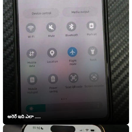
అరెరే ఇది ఎలా .....