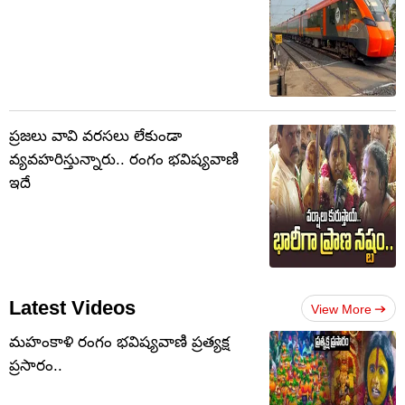
ప్రజలు వావి వరసలు లేకుండా
వ్యవహరిస్తున్నారు.. రంగం భవిష్యవాణి
ఇదే
Latest Videos
View More
మహంకాళి రంగం భవిష్యవాణి ప్రత్యక్ష
ప్రసారం..