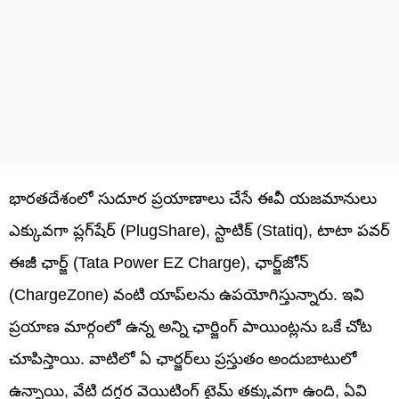
భారతదేశంలో సుదూర ప్రయాణాలు చేసే ఈవీ యజమానులు
ఎక్కువగా ప్లగ్‌షేర్ (PlugShare), స్టాటిక్ (Statiq), టాటా పవర్
ఈజీ ఛార్జ్ (Tata Power EZ Charge), ఛార్జ్‌జోన్
(ChargeZone) వంటి యాప్‌లను ఉపయోగిస్తున్నారు. ఇవి
ప్రయాణ మార్గంలో ఉన్న అన్ని ఛార్జింగ్ పాయింట్లను ఒకే చోట
చూపిస్తాయి. వాటిలో ఏ ఛార్జర్‌లు ప్రస్తుతం అందుబాటులో
ఉన్నాయి, వేటి దగ్గర వెయిటింగ్ టైమ్ తక్కువగా ఉంది, ఏవి