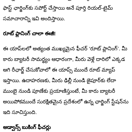
ఫాస్ట్ ఛార్జింగ్‌కు సపోర్ట్ చేస్తాయి అనే పూర్తి రియల్-టైమ్
సమాచారాన్ని ఇవి అందిస్తాయి.
రూట్ ప్లానింగ్ చాలా ఈజీ!
ఈ యాప్‌లలో అత్యంత ముఖ్యమైన ఫీచర్ ‘రూట్ ప్లానింగ్’. మీ
కారు బ్యాటరీ సామర్థ్యం ఆధారంగా, మీరు వెళ్లే దారిలో ఎక్కడ
ఆగి రీఛార్జ్ చేసుకోవాలో ఈ యాప్స్ ముందే రూట్ మ్యాప్
ఇస్తాయి. ఉదాహరణకు, మీరు ఢిల్లీ నుండి జైపూర్‌కు లేదా
ముంబై నుండి పూణేకు ప్రయాణిస్తుంటే, మీ కారు బ్యాటరీ
అయిపోకముందే సురక్షితమైన ప్రదేశంలో ఉన్న ఛార్జింగ్ స్టేషన్‌ను
ఇది సూచిస్తుంది.
అడ్వాన్స్ బుకింగ్ ఫీచర్లు