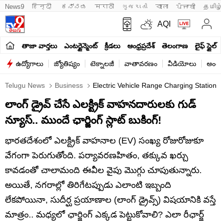
News9
हिन्दी 
ಕನ್ನಡ
मराठी
ગુજરાતી
বাংলা
ਪੰਜਾਬੀ
தமிழ
AQI
తాజా వార్తలు
ఎంటర్టైన్మెంట్
క్రీడలు
ఆంధ్రప్రదేశ్
తెలంగాణ
లైఫ్ స్టైల్
ఉద్యోగాలు
జ్యోతిష్యం
టెక్నాలజీ
వాతావరణం
వీడియోలు
అంతర
Telugu News
Business
Electric Vehicle Range Charging Station 
లాంగ్ డ్రైవ్ చేసే ఎలక్ట్రిక్ వాహనదారులకు గుడ్
న్యూస్.. ముందే ఛార్జింగ్ స్లాట్ బుకింగ్!
భారతదేశంలో ఎలక్ట్రిక్ వాహనాల (EV) సంఖ్య రోజురోజుకూ
వేగంగా పెరుగుతోంది. పర్యావరణహితం, తక్కువ ఖర్చు
కావడంతో చాలామంది ఈవీల వైపు మొగ్గు చూపుతున్నారు.
అయితే, నగరాల్లో తిరిగేటప్పుడు ఎలాంటి ఇబ్బంది
లేకపోయినా, సుదీర్ఘ ప్రయాణాల (లాంగ్ డ్రైవ్స్) విషయానికి వస్తే
మాత్రం.. మధ్యలో ఛార్జింగ్ ఎక్కడ పెట్టుకోవాలి? ఎలా రీఛార్జ్