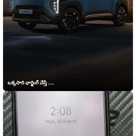
ఒక్కసారి ఛార్జింగ్‌ చేస్తే .....