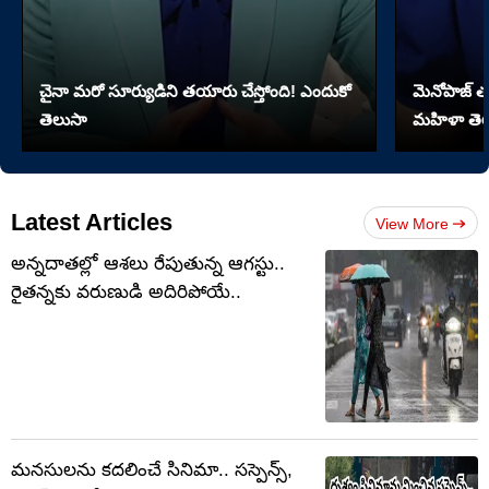
చైనా మరో సూర్యుడిని తయారు చేస్తోంది! ఎందుకో
మెనోపాజ్ త
తెలుసా
మహిళా తెల
Latest Articles
View More
అన్నదాతల్లో ఆశలు రేపుతున్న ఆగస్టు..
రైతన్నకు వరుణుడి అదిరిపోయే..
మనసులను కదలించే సినిమా.. సస్పెన్స్,