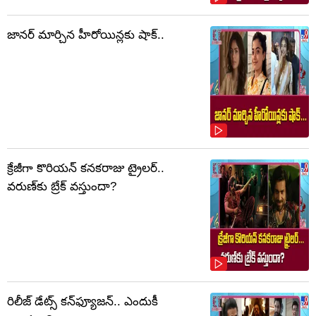
జానర్‌ మార్చిన హీరోయిన్లకు షాక్‌..
క్రేజీగా కొరియన్‌ కనకరాజు ట్రైలర్‌..
వరుణ్‌కు బ్రేక్‌ వస్తుందా?
రిలీజ్‌ డేట్స్‌ కన్‌ఫ్యూజన్‌.. ఎందుకీ