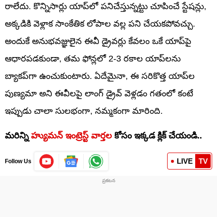
రాలేదు. కొన్నిసార్లు యాప్‌లో పనిచేస్తున్నట్టు చూపించే స్టేషన్లు,
అక్కడికి వెళ్లాక సాంకేతిక లోపాల వల్ల పని చేయకపోవచ్చు.
అందుకే అనుభవజ్ఞులైన ఈవీ డ్రైవర్లు కేవలం ఒకే యాప్‌పై
ఆధారపడకుండా, తమ ఫోన్లలో 2-3 రకాల యాప్‌లను
బ్యాకప్‌గా ఉంచుకుంటారు. ఏదేమైనా, ఈ సరికొత్త యాప్‌ల
పుణ్యమా అని ఈవీలపై లాంగ్ డ్రైవ్ వెళ్లడం గతంలో కంటే
ఇప్పుడు చాలా సులభంగా, నమ్మకంగా మారింది.
మరిన్ని
హ్యుమన్ ఇంట్రెస్ట్ వార్తల
కోసం ఇక్కడ క్లిక్ చేయండి..
LIVE
TV
Follow Us