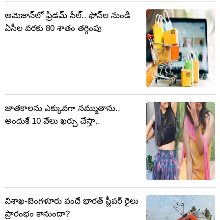
అమెజాన్‌లో ఫ్రీడమ్ సేల్.. ఫోన్‌ల నుండి
ఏసీల వరకు 80 శాతం తగ్గింపు
జాతకాలను ఎక్కువగా నమ్ముతాను..
అందుకే 10 వేలు ఖర్చు చేస్తా..
విశాఖ-బెంగళూరు వందే భారత్ స్లీపర్ రైలు
ప్రారంభం కానుందా?