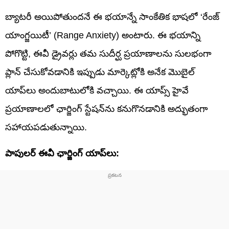
బ్యాటరీ అయిపోతుందనే ఈ భయాన్నే సాంకేతిక భాషలో ‘రేంజ్
యాంగ్జయిటీ’ (Range Anxiety) అంటారు. ఈ భయాన్ని
పోగొట్టి, ఈవీ డ్రైవర్లు తమ సుదీర్ఘ ప్రయాణాలను సులభంగా
ప్లాన్ చేసుకోవడానికి ఇప్పుడు మార్కెట్లోకి అనేక మొబైల్
యాప్‌లు అందుబాటులోకి వచ్చాయి. ఈ యాప్స్ హైవే
ప్రయాణాలలో ఛార్జింగ్ స్టేషన్‌ను కనుగొనడానికి అద్భుతంగా
సహాయపడుతున్నాయి.
పాపులర్ ఈవీ ఛార్జింగ్ యాప్‌లు: