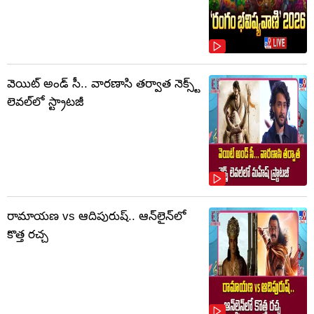
వెయిట్ అండ్ సీ.. వారణాసి తర్వాత నెక్స్ట్
లెవల్‌లో స్ట్రాటజీ
రామాయణ vs ఆదిపురుష్‌.. ఆన్‌లైన్‌లో
కొత్త రచ్చ