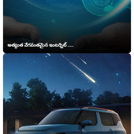
అత్యంత వేగవంతమైన ఇంటర్నెట్ .....