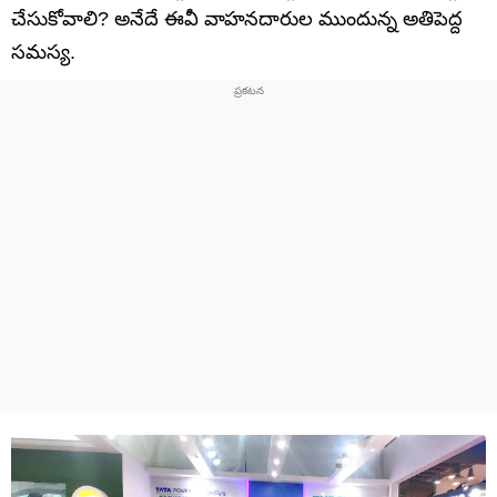
చేసుకోవాలి? అనేదే ఈవీ వాహనదారుల ముందున్న అతిపెద్ద
సమస్య.