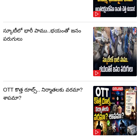
స్కూటీలో భారీ పాము..భయంతో జనం
పరుగులు
OTT కొత్త రూల్స్.. నిర్మాతలకు వరమా?
శాపమా?