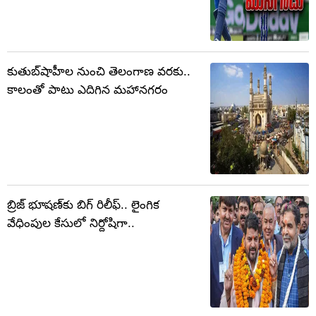
కుతుబ్‌షాహీల నుంచి తెలంగాణ వరకు..
కాలంతో పాటు ఎదిగిన మహానగరం
బ్రిజ్ భూషణ్‌కు బిగ్ రిలీఫ్.. లైంగిక
వేధింపుల కేసులో నిర్దోషిగా..