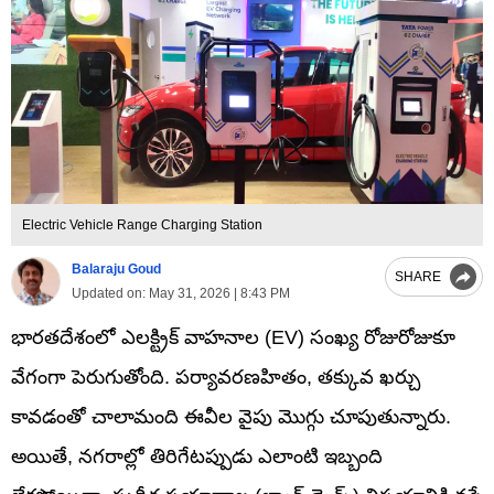
Electric Vehicle Range Charging Station
Balaraju Goud
SHARE
Updated on:
May 31, 2026 | 8:43 PM
భారతదేశంలో ఎలక్ట్రిక్ వాహనాల (EV) సంఖ్య రోజురోజుకూ
వేగంగా పెరుగుతోంది. పర్యావరణహితం, తక్కువ ఖర్చు
కావడంతో చాలామంది ఈవీల వైపు మొగ్గు చూపుతున్నారు.
అయితే, నగరాల్లో తిరిగేటప్పుడు ఎలాంటి ఇబ్బంది