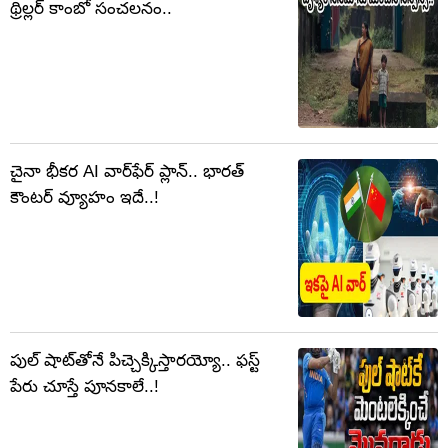
థ్రిల్లర్ కాంబో సంచలనం..
చైనా భీకర AI వార్‌ఫేర్ ప్లాన్.. భారత్
కౌంటర్ వ్యూహం ఇదే..!
పుల్ షాట్‌తోనే పిచ్చెక్కిస్తారయ్యో.. ఫస్ట్
పేరు చూస్తే పూనకాలే..!