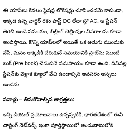
ఈ యాప్‌లు కేవలం స్టేషన్ల లొకేషన్లు చూపించడమే కాకుండా,
అక్కడ ఉన్న ఛార్జర్ రకం ఫాస్ట్ DC లేదా స్లో AC, ఆ స్టేషన్
తెరిచి ఉండే సమయం, బిల్లింగ్ చెల్లింపుల వివరాలను కూడా
అందిస్తాయి. కొన్ని యాప్‌లలో అయితే ఒక అడుగు ముందుకు
వేసి, మనం అక్కడికి చేరుకునే సమయానికి స్లాట్‌ను ముందే
బుక్ (Pre-book) చేసుకునే సదుపాయం కూడా ఉంది. దీనివల్ల
స్టేషన్‌కు వెళ్లాక క్యూలో వేచి ఉండాల్సిన అవసరం అస్సలు
ఉండదు.
సవాళ్లు – తీసుకోవాల్సిన జాగ్రత్తలు:
ఇన్ని డిజిటల్ ప్రయోజనాలు ఉన్నప్పటికీ, భారతదేశంలో ఈవీ
ఛార్జింగ్ నెట్‌వర్క్ ఇంకా పూర్తిస్థాయిలో అందుబాటులోకి