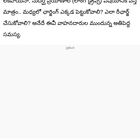
లేకపోయినా, సుదీర్ఘ ప్రయాణాల (లాంగ్ డ్రైవ్స్) విషయానికి వస్తే
మాత్రం.. మధ్యలో ఛార్జింగ్ ఎక్కడ పెట్టుకోవాలి? ఎలా రీఛార్జ్
చేసుకోవాలి? అనేదే ఈవీ వాహనదారుల ముందున్న అతిపెద్ద
సమస్య.