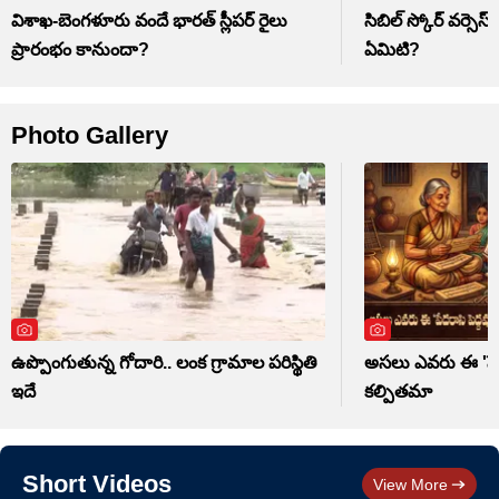
విశాఖ-బెంగళూరు వందే భారత్ స్లీపర్ రైలు
సిబిల్ స్కోర్ వర్సెస్
ప్రారంభం కానుందా?
ఏమిటి?
Photo Gallery
ఉప్పొంగుతున్న గోదారి.. లంక గ్రామాల పరిస్థితి
అసలు ఎవరు ఈ 'పేదర
ఇదే
కల్పితమా
Short Videos
View More