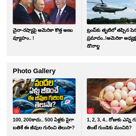
చైనా-రష్యాపై అమెరికా కొత్త అణు
ట్రంప్‌కు తృటిలో తప్పిన పె
వ్యూహం.. !
ప్రమాదం..!అమెరికా అధ్యక్
డొనాల్డ
Photo Gallery
100, 200కాదు.. 500 ఏళ్లకు పైగా
1, 2, 3, 4.. రోజుకు ఎన్ని గు
బతికే ఈ జీవుల గురించి తెలుసా?
తింటే గుండెకు మంచిది?