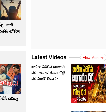
స్‌.. భారీ
వతకు టోకరా!
Latest Videos
View More
భారీగా పెరిగిన బంగారం
ధర.. ఇవాళ తులం గోల్డ్‌
ధర ఎంతో తెలుసా
ేక్ చేసే దమ్ము