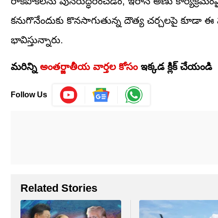
రాకపోకలను పునరుద్ధరించడం, ఇరాన్ అణు కార్యక్రమంప
కనుగొనేందుకు కొనసాగుతున్న దౌత్య చర్చలపై కూడా ఈ ప
భావిస్తున్నారు.
మరిన్ని
అంతర్జాతీయ వార్తల కోసం
ఇక్కడ క్లిక్ చేయండి
Follow Us
Related Stories