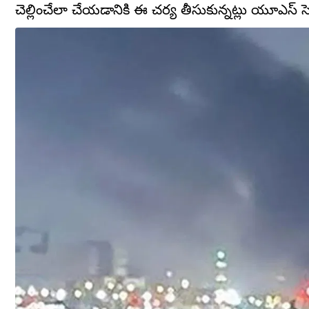
చెల్లించేలా చేయడానికి ఈ చర్య తీసుకున్నట్లు యూఎస్ సె