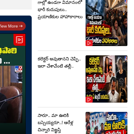
గాల్లో ఉండగా విమానంలో
భారీ కుదుపులు..
ప్రయాణికుల హాహాకారాలు
View More
కలెక్టర్‌ అవుతానని చెప్పి..
ఇలా చేశావేంటి తల్లీ..
సారూ.. మా ఊరికి
బస్సెయ్యరూ..! ఆరేళ్ల
చిన్నారి విజ్ఞప్తి