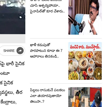
చూసి ఆశ్చర్యపోయా..
పైనాపిల్‏తో కూర చేశారు..
ఖాళీ కడుపుతో
పొరపాటున కూడా ఈ 7
SHARE
ఆహారాలు తినకండి..
ై భారీ సైనిక
 అంటూ
క సైనిక
పిల్లలు రాసుకునే పలకలు
యవస్థలు, తీర
ఎలా తయారవుతాయో
ేంద్రాలు,
తెలుసా..?