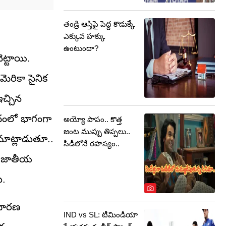
తండ్రి ఆస్తిపై పెద్ద కొడుక్కే
ఎక్కువ హక్కు
ఉంటుందా?
ట్టాయి.
ెరికా సైనిక
చ్చిన
దంలో భాగంగా
అయ్యో పాపం.. కొత్త
జంట ముప్పు తిప్పలు..
 మాట్లాడుతూ..
సీడీలోనే రహస్యం..
మ జాతీయ
ు.
ాధారణ
IND vs SL: టీమిండియా