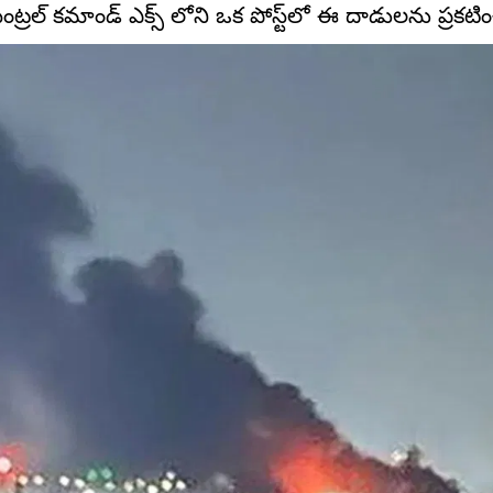
ంట్రల్ కమాండ్ ఎక్స్ లోని ఒక పోస్ట్‌లో ఈ దాడులను ప్రకటిం