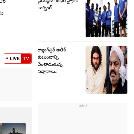
ారం
ప్లేయర్లకు గంభీర్ స్ట్రాంగ్
వార్నింగ్..
లు
గ్యాంగ్‌స్టర్ అతీక్
కుటుంబాన్ని
LIVE
TV
వెంటాడుతున్న
విషాదాలు..!