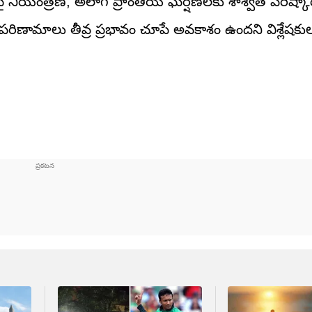
ై నియంత్రణ, అలాగే ప్రాంతీయ ఘర్షణలకు శాశ్వత పరిష్క
రిణామాలు తీవ్ర ప్రభావం చూపే అవకాశం ఉందని విశ్లేషకు