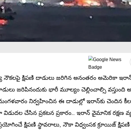
 నౌకలపై క్షిపణి దాడులు జరిగిన అనంతరం అమెరికా ఇరాన్‌ప
 దాడులు జరిపినందుకు భారీ మూల్యం చెల్లించాల్సి వస్తుంది
మంగళవారం నిర్వహించిన ఈ దాడుల్లో ఇరాన్‌కు చెందిన కీల
రికా విడుదల చేసిన ప్రకటన ప్రకారం.. ఇరాన్ వైమానిక రక్షణ వ్
గించే క్షిపణి స్థావరాలు, నౌకా విధ్వంసక క్రూయిజ్ క్షిపణి క