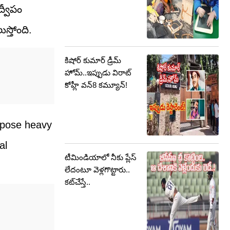
ద్వీపం
ుస్తోంది.
కిషోర్ కుమార్ డ్రీమ్
హోమ్..ఇప్పుడు విరాట్
కోహ్లీ వన్8 కమ్యూన్!
mpose heavy
al
టీమిండియాలో నీకు ప్లేస్
లేదంటూ వెళ్లగొట్టారు..
కట్‌చేస్తే..