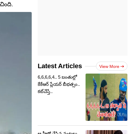
చింది.
Latest Articles
View More
6,6,6,6,4.. 5 బంతుల్లో
కేకేఆర్ ప్లేయర్ బీభత్సం..
కట్‌చేస్తే..
ఆ హీరో చేసిన వంటలు