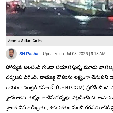
America Strikes On Iran
SN Pasha
|
Updated on:
Jul 08, 2026 | 9:18 AM
హోర్ముజ్ జలసంధి గుండా ప్రయాణిస్తున్న మూడు వాణిజ్య
చర్యలకు దిగింది. వాణిజ్య నౌకలను లక్ష్యంగా చేసుకుని
అమెరికా సెంట్రల్ కమాండ్ (CENTCOM) ప్రకటించింది. 
స్థావరాలను లక్ష్యంగా చేసుకున్నట్లు వెల్లడించింది. అమె
ప్రాంత నిఘా కేంద్రాలు, ఉపరితలం నుంచి గగనతలానికి ప్రయో