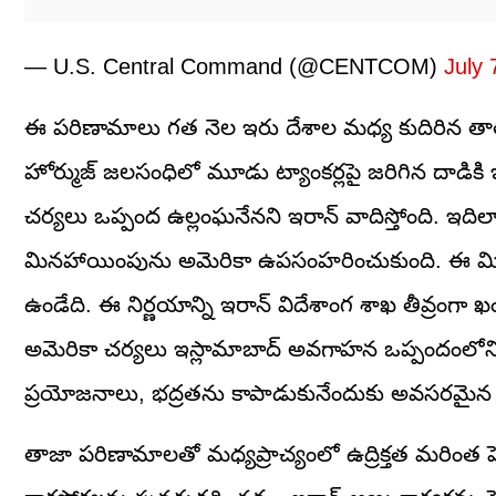
— U.S. Central Command (@CENTCOM)
July 
ఈ పరిణామాలు గత నెల ఇరు దేశాల మధ్య కుదిరిన తాత్
హోర్ముజ్ జలసంధిలో మూడు ట్యాంకర్లపై జరిగిన దాడిక
చర్యలు ఒప్పంద ఉల్లంఘనేనని ఇరాన్ వాదిస్తోంది. ఇది
మినహాయింపును అమెరికా ఉపసంహరించుకుంది. ఈ మి
ఉండేది. ఈ నిర్ణయాన్ని ఇరాన్ విదేశాంగ శాఖ తీవ్రంగా 
అమెరికా చర్యలు ఇస్లామాబాద్ అవగాహన ఒప్పందంలో
ప్రయోజనాలు, భద్రతను కాపాడుకునేందుకు అవసరమైన 
తాజా పరిణామాలతో మధ్యప్రాచ్యంలో ఉద్రిక్తత మరింత ప