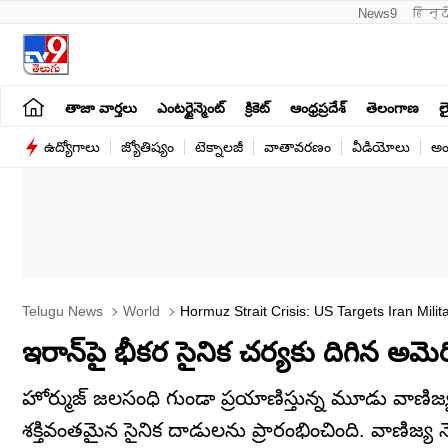
News9
हिन्द
తాజా వార్తలు
ఎంటర్టైన్మెంట్
క్రికెట్
ఆంధ్రప్రదేశ్
తెలంగాణ
లై
ఉద్యోగాలు
జ్యోతిష్యం
టెక్నాలజీ
వాతావరణం
వీడియోలు
అం
Telugu News
World
Hormuz Strait Crisis: US Targets Iran Milit
ఇరాన్‌పై భీకర సైనిక చర్యకు దిగిన అమె
హోర్ముజ్ జలసంధి గుండా ప్రయాణిస్తున్న మూడు వాణి
శక్తివంతమైన సైనిక దాడులను ప్రారంభించింది. వాణిజ్య 