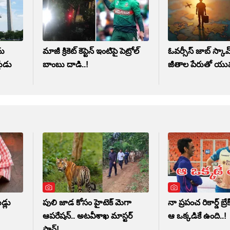
ను
మాజీ క్రికెట్ కెప్టెన్ ఇంటిపై పెట్రోల్
ఓవర్సీస్‌ జాబ్‌ స్కామ్
షుడు
బాంబు దాడి..!
జీతాల పేరుతో యు
డ్లు
పులి జాడ కోసం హైటెక్ మెగా
నా ప్రపంచ రికార్డ్ బ్ర
ఆపరేషన్.. అటవీశాఖ మాస్టర్‌
ఆ ఒక్కడికే ఉంది..!
ప్లాన్‌!