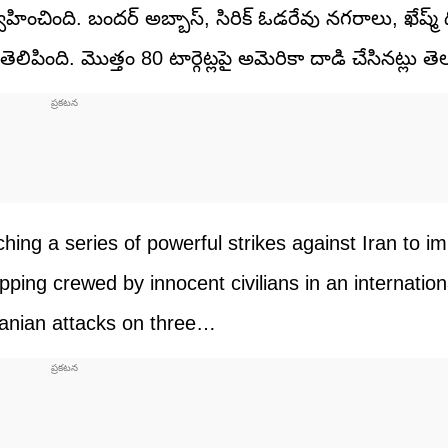
హించింది. బందర్ అబ్బాస్, సిరిక్ ఓడరేవు నగరాలు, ఖేష్మ్ 
లిపింది. మొత్తం 80 టార్గెట్లపై అమెరికా దాడి చేసినట్లు తెల
ng a series of powerful strikes against Iran to i
pping crewed by innocent civilians in an internation
ranian attacks on three…