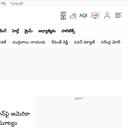
नी9
TV9-UP
AQI
ండింగ్
హెల్త్‌
క్రైమ్
ఆధ్యాత్మికం
పాలిటిక్స్‌
ర‌ణ్‌
చంద్రబాబు నాయుడు
రేవంత్ రెడ్డి
పవన్ కళ్యాణ్
నరేంద్ర మోదీ
క
్‌పై అమెరికా
ీ మూల్యం