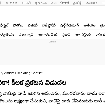
ी 
ಕನ್ನಡ
मराठी
ગુજરાતી
বাংলা
ਪੰਜਾਬੀ
தமிழ்
മലയാളം
म
ఫ్ స్టైల్
ఫోటోలు
బిజినెస్
వెబ్ స్టోరీస్
షార్ట్ వీడియోస్
జాతీయం
ట్రె
తర్జాతీయం
వంట గ్యాస్
బంగారం, వెండి
ప్రభాస్
జూ. ఎన్టీఆర్
రామ్ చ‌
ary Amidst Escalating Conflict
రికా! కీలక ప్రకటన విడుదల
జ్య నౌకలపై దాడి జరిగిన అనంతరం, మంగళవారం నాడు ఇరాన
నౌకలను లక్ష్యంగా చేసుకుని, వాటిపై దాడి చేసినందుకు భార