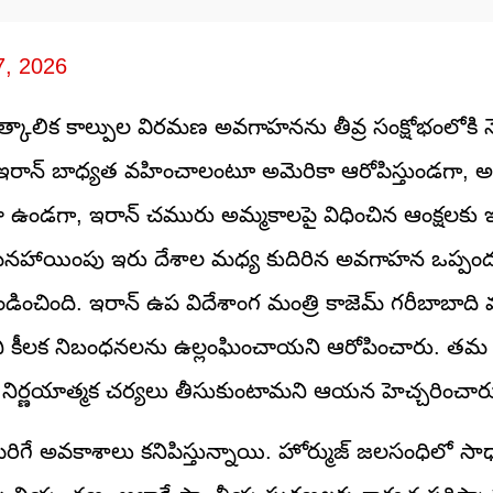
7, 2026
కాలిక కాల్పుల విరమణ అవగాహనను తీవ్ర సంక్షోభంలోకి నె
ి ఇరాన్ బాధ్యత వహించాలంటూ అమెరికా ఆరోపిస్తుండగా, అమ
లా ఉండగా, ఇరాన్ చమురు అమ్మకాలపై విధించిన ఆంక్షలకు ఇ
నహాయింపు ఇరు దేశాల మధ్య కుదిరిన అవగాహన ఒప్పం
ఖండించింది. ఇరాన్ ఉప విదేశాంగ మంత్రి కాజెమ్ గరీబాబాది
ని కీలక నిబంధనలను ఉల్లంఘించాయని ఆరోపించారు. త
నిర్ణయాత్మక చర్యలు తీసుకుంటామని ఆయన హెచ్చరించార
ెరిగే అవకాశాలు కనిపిస్తున్నాయి. హోర్ముజ్ జలసంధిలో స