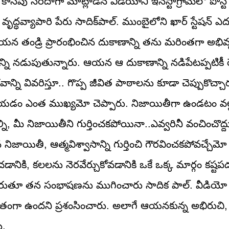
ేపు సరదాగా మాట్లాడిన వీడియోని ఇన్‌స్టాగ్రామ్‌లో పోస్ట్‌
 వృద్ధవ్యాపారి పేరు సాదిక్‌పాల్‌. ముంబైలోని ఖార్‌ స్టేషన్‌ 
యన తండ్రి ప్రారంభించిన దుకాణాన్ని తను మరింతగా అభివృద
ని నడుపుతున్నారు. ఆయన ఆ దుకాణాన్ని నడిపేటప్పటికీ 
న్ని వివరిస్తూ.. గొప్ప జీవిత పాఠాలను కూడా చెప్పుకొచ్చ
చయడం ఎంత ముఖ్యమో చెప్పారు. నిజాయితీగా ఉండటం వల్
 మీ నిజాయితీని గుర్తించకపోయినా..ఎవ్వరినీ వంచించొద్ద
యితీ, ఆత్మవిశ్వాసాన్ని గుర్తించి గౌరవించకపోవచ్చేమో గ
నికి, కలలను నెరవేర్చుకోవడానికి ఒకే ఒక్క మార్గం కష్ట
ుతూ తన సంభాషణను ముగించారు సాదిక పాల్‌. వీడియో న
ా ఉందని ప్రశంసించారు. అలాగే ఆయనకున్న అభిరుచి,
ు.