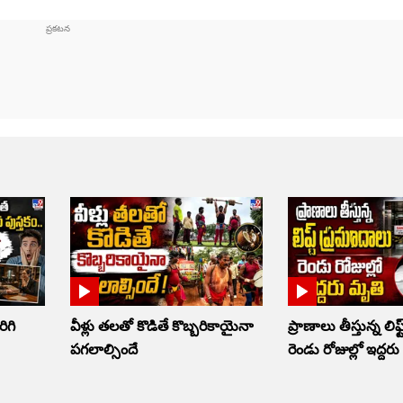
రిగి
వీళ్లు తలతో కొడితే కొబ్బరికాయైనా
ప్రాణాలు తీస్తున్న లిఫ్
పగలాల్సిందే
రెండు రోజుల్లో ఇద్దర