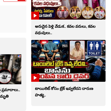
అరుదైన పెళ్లి వేడుక.. కవల వరులు, కవల
వధువులు..
టాయిలెట్‌ కోసం బ్రేక్‌ ఇవ్వలేదని దారుణ
ట్‌ ప్రమాదాలు..
హత్య..
ు మృతి