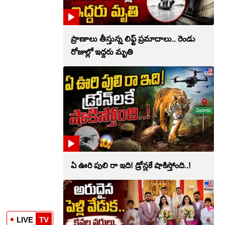
ప్రాణాలు తీస్తున్న లిఫ్ట్‌ ప్రమాదాలు.. రెండు
రోజుల్లో ఇద్దరు మృతి
ఏ ఊరి పులి రా ఇది! డ్రోన్లకే షాకిస్తోంది..!
LIVE
TV