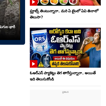
ఫ్రూట్స్‌ తింటున్నారా.. మరి ఏ టైంలో ఏవి తినాలో
తెలుసా?
ుగుల భారీ
ఓఆర్‌ఎస్‌ ప్యాకెట్లు తెగ తాగేస్తున్నారా.. అయితే
ఇది తెలుసుకోండి