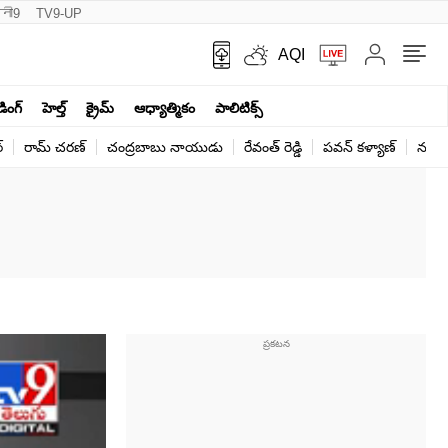
नी9
TV9-UP
AQI
ండింగ్
హెల్త్‌
క్రైమ్
ఆధ్యాత్మికం
పాలిటిక్స్‌
్
రామ్ చ‌ర‌ణ్‌
చంద్రబాబు నాయుడు
రేవంత్ రెడ్డి
పవన్ కళ్యాణ్
నరేంద