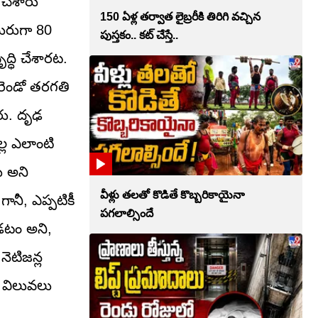
 చేశారు
150 ఏళ్ల తర్వాత లైబ్రరీకి తిరిగి వచ్చిన
ఎదురుగా 80
పుస్తకం.. కట్ చేస్తే..
్ధి చేశారట.
రెండో తరగతి
ారు. దృఢ
ల ఎలాంటి
ు అని
వీళ్లు తలతో కొడితే కొబ్బరికాయైనా
ానీ, ఎప్పటికీ
పగలాల్సిందే
పడటం అని,
ెటిజన్ల
 విలువలు