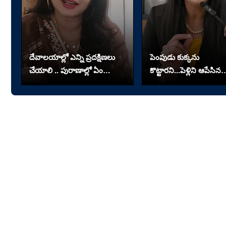
దేవాలయాల్లో ఎన్ని ప్రదక్షిణలు
పెంపుడు కుక్కను
చేయాలి .. పురాణాల్లో ఏం
కొట్టారని...పెళ్లిని ఆపేసిన
చెప్పారు?
పెళ్లికూతురు