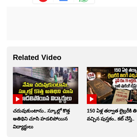
Related Video
చదువుకుంటాను.. స్కూల్లో కొత్త
150 ఏళ్ల తర్వాత లైబ్రరీకి తి
అతిథిని చూసి హడలిపోయిన
వచ్చిన పుస్తకం.. కట్ చేస్తే..
విద్యార్ధులు