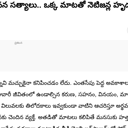
 జీవన సత్యాలు.. ఒక్క మాటతో నెటిజన్ల 
ి మచ్చుకైనా కనిపించడం లేదు. ఎంతసేపు పెద్ద అవకాశాలు, 
. రోజువారీ జీవితంలో ఉండాల్సిన కరుణ, సహనం, వినయం, మ
 విలువలకు తిలోదకాలు ఇవ్వకుండా వాటిని ఆచరిస్తూ అర్థ
కు చెందిన వ్యక్తే. అతడితో మాటలు కలిపితే మనసుకు హత్త