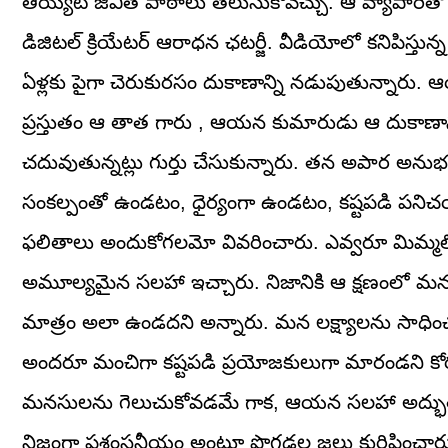
తియ్యటి జీవిత పాఠాలు తెలుసుకోవచ్చు. ఆ వ్యాపారితో కాస
డిజిటల్‌ క్రియేటర్‌ ఆరాధన ఛటర్జీ. వీడియోలో కనిపిస్తున్న
ఏళ్లకు పైగా చెరుకురసం దుకాణాన్ని నడుపుతున్నారు. ఆ
ప్రస్తుతం ఆ తాత గారు , ఆయన కుమారుడు ఆ దుకాణాన్
చదువుతున్నట్లు గుర్తు చేసుకున్నారు. తన అపార అనుభవా
సంకల్పంతో ఉండటం, ధైర్యంగా ఉండటం, కష్టపడి పని
ఫలితాలు అందుకోగలమో వివరించారు. ఎవ్వరూ మిమ్మల్ని,
అమూల్యమైన సలహా ఇచ్చారు. నిజానికి ఆ క్షణంలో మన నిజా
మాత్రం అలా ఉండదని అన్నారు. మన లక్ష్యాలను సాధించడా
అందరూ మంచిగా కష్టపడి ప్రయోజకులుగా మారండని కోర
మనసులను గెలుచుకోవడమే గాక, ఆయన సలహా అద్భుతంగ
నిజంగా ప్రశంసనీయం అంటూ పొగడ్తల జల్లు కురిపించార