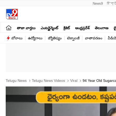
News9
हिन्द
తాజా వార్తలు
ఎంటర్టైన్మెంట్
క్రికెట్
ఆంధ్రప్రదేశ్
తెలంగాణ
లై
బోనాలు
ఉద్యోగాలు
జ్యోతిష్యం
టెక్నాలజీ
వాతావరణం
వీడి
Telugu News
Telugu News Videos
Viral
94 Year Old Sugarcan