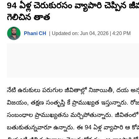
94 ఏళ్ల చెరుకురసం వ్యాపారి చెప్పిన
of
1
minute,
గెలిచిన తాత
38
seconds
Volume
0%
Phani CH
|
Updated on:
Jun 04, 2026 | 4:20 PM
నేటి ఉరుకులు పరుగుల జీవితాల్లో నిజాయితీ, దయ అన్నవ
విజయం, తక్షణ సంతృప్తి కే ప్రాముఖ్యత ఇస్తున్నారు
సంబంధాల ప్రాముఖ్యతను మర్చిపోతున్నారు. జీవితంలో
బతుకుతున్నవారూ ఉన్నారు. ఈ 94 ఏళ్ల వ్యాపారి ఆ కోవ