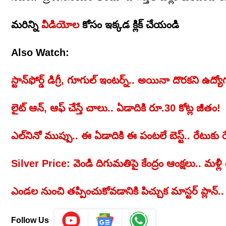
మరిన్ని
వీడియోల
కోసం ఇక్కడ క్లిక్ చేయండి
Also Watch:
స్టాన్‌ఫోర్డ్ డిగ్రీ, గూగుల్ ఇంటర్న్.. అయినా దొరకని ఉద్య
లైట్ ఆన్, ఆఫ్ చేస్తే చాలు.. ఏడాదికి రూ.30 కోట్ల జీతం!
ఎల్‌నినో ముప్పు.. ఈ ఏడాదికి ఈ పంటలే బెస్ట్.. రేటుకు 
Silver Price: వెండి దిగుమతిపై కేంద్రం ఆంక్షలు.. మళ్ల
ఎండల నుంచి తప్పించుకోవడానికి పిచ్చుక మాస్టర్ ప్లాన్..
Follow Us