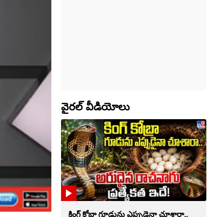
వైరల్ వీడియోలు
కింగ్ కోబ్రా గూడును ఎప్పుడైనా చూశారా..