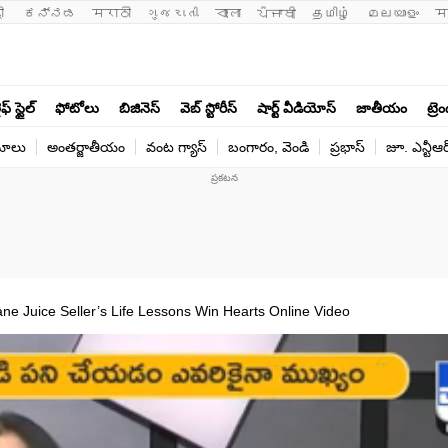
ी 
ಕನ್ನಡ
मराठी
ગુજરાતી
বাংলা
ਪੰਜਾਬੀ
தமிழ்
മലയാളം
म
ఫ్ స్టైల్
ఫోటోలు
బిజినెస్
వెబ్ స్టోరీస్
షార్ట్ వీడియోస్
జాతీయం
ట్రె
యోలు
అంతర్జాతీయం
వంట గ్యాస్
బంగారం, వెండి
ప్రభాస్
జూ. ఎన్టీఆర
e Juice Seller’s Life Lessons Win Hearts Online Video