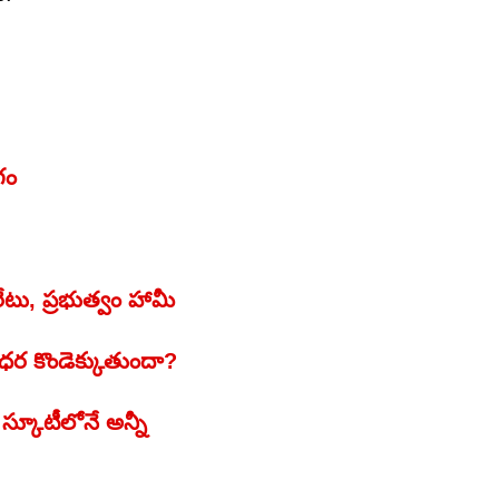
ోగం
రేటు, ప్రభుత్వం హామీ
ీ ధర కొండెక్కుతుందా?
 స్కూటీలోనే అన్నీ