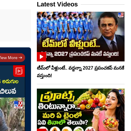
Latest Videos
View More
టీమ్‌లో వీళ్లుంటే.. వద్దన్నా 2027 ప్రపంచకప్‌ మనకే
వస్తుంది!