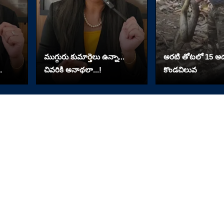
ముగ్గురు కుమార్తెలు ఉన్నా...
అరటి తోటలో 15 అడ
చివరికి అనాథలా...!
కొండచిలువ