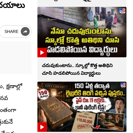
హృదయాలు
SHARE
చదువుకుంటాను.. స్కూల్లో కొత్త అతిథిని
చూసి హడలిపోయిన విద్యార్ధులు
క్షణాల్లో
ానవ
వంతంగా
ుకునే