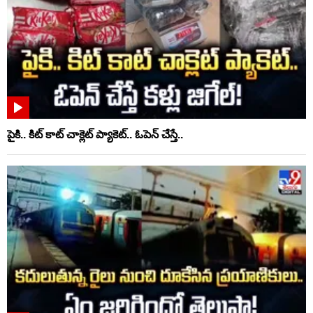
పైకి.. కిట్‌ కాట్‌ చాక్లెట్ ప్యాకెట్‌.. ఓపెన్‌ చేస్తే..