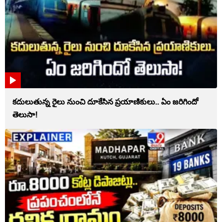
కదులుతున్న రైలు నుంచి దూకేసిన ప్రయాణికులు.. ఏం జరిగిందో
తెలుసా!