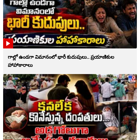
గాల్లో ఉండగా విమానంలో భారీ కుదుపులు.. ప్రయాణికుల
హాహాకారాలు