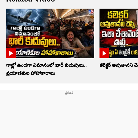
గాల్లో ఉండగా విమానంలో భారీ కుదుపులు..
కలెక్టర్‌ అవుతానని చెప
ప్రయాణికుల హాహాకారాలు