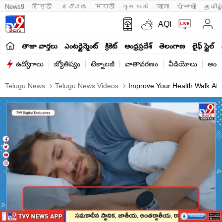
News9
हिन्दी 
ಕನ್ನಡ
मराठी
ગુજરાતી
বাংলা
ਪੰਜਾਬੀ
தமிழ
AQI
తాజా వార్తలు
ఎంటర్టైన్మెంట్
క్రికెట్
ఆంధ్రప్రదేశ్
తెలంగాణ
లైఫ్ స్టైల్
ఉద్యోగాలు
జ్యోతిష్యం
టెక్నాలజీ
వాతావరణం
వీడియోలు
అంతర
Telugu News
Telugu News Videos
Improve Your Health Walk Afte