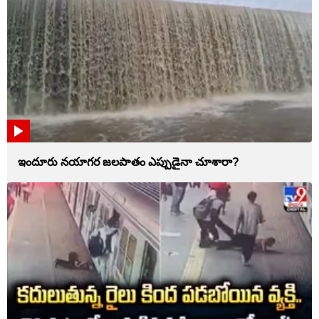
ఇందూరు నయాగర జలపాతం ఎప్పుడైనా చూశారా?