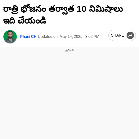
0
రాత్రి భోజనం తర్వాత 10 నిమిషాలు
seconds
of
1
ఇది చేయండి
minute,
27
seconds
SHARE
Phani CH
Updated on:
May 14, 2025 | 3:02 PM