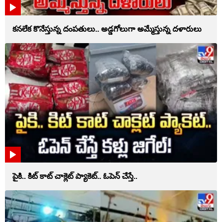
కనలేక కొనేస్తున్న దంపతులు.. అడ్డగోలుగా అమ్మేస్తున్న దళారులు
పైకి.. కిట్‌ కాట్‌ చాక్లెట్ ప్యాకెట్‌.. ఓపెన్‌ చేస్తే..