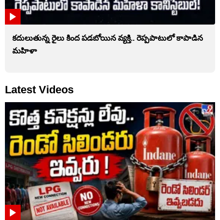
కదులుతున్న రైలు కింద పడబోయిన వ్యక్తి.. రెప్పపాటులో కాపాడిన
మహిళా
Latest Videos