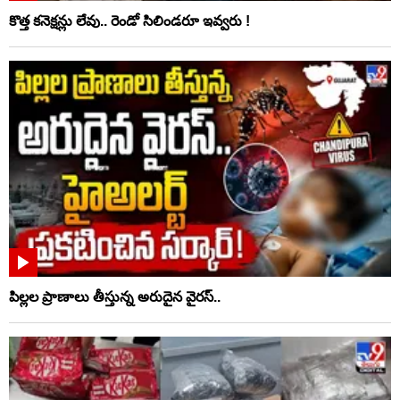
కొత్త కనెక్షన్లు లేవు.. రెండో సిలిండరూ ఇవ్వరు !
పిల్లల ప్రాణాలు తీస్తున్న అరుదైన వైరస్..