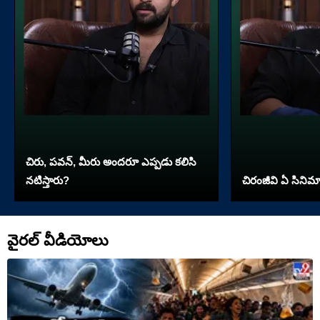
చిరు, పవన్, మీరు అందరూ ఎప్పడు కలిసి
నటిస్తారు?
చిరంజీవి ఏ సినిమా 
వైరల్ వీడియోలు