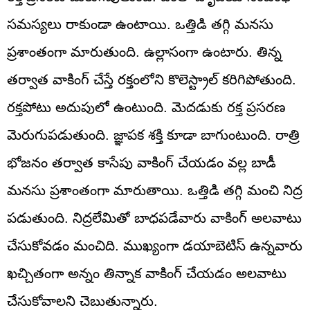
సమస్యలు రాకుండా ఉంటాయి. ఒత్తిడి తగ్గి మనసు
ప్రశాంతంగా మారుతుంది. ఉల్లాసంగా ఉంటారు. తిన్న
తర్వాత వాకింగ్ చేస్తే రక్తంలోని కొలెస్ట్రాల్ కరిగిపోతుంది.
రక్తపోటు అదుపులో ఉంటుంది. మెదడుకు రక్త ప్రసరణ
మెరుగుపడుతుంది. జ్ఞాపక శక్తి కూడా బాగుంటుంది. రాత్రి
భోజనం తర్వాత కాసేపు వాకింగ్ చేయడం వల్ల బాడీ
మనసు ప్రశాంతంగా మారుతాయి. ఒత్తిడి తగ్గి మంచి నిద్ర
పడుతుంది. నిద్రలేమితో బాధపడేవారు వాకింగ్ అలవాటు
చేసుకోవడం మంచిది. ముఖ్యంగా డయాబెటిస్ ఉన్నవారు
ఖచ్చితంగా అన్నం తిన్నాక వాకింగ్ చేయడం అలవాటు
చేసుకోవాలని చెబుతున్నారు.