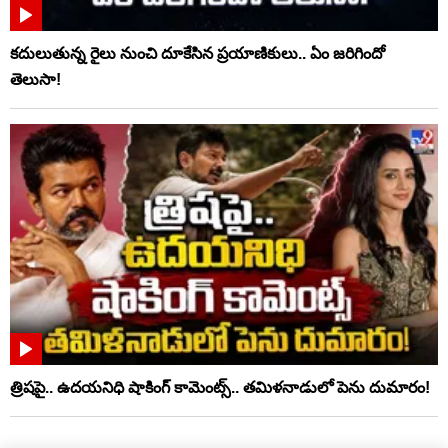
కదులుతున్న రైలు నుంచి దూకేసిన ప్రయాణికులు.. ఏం జరిగిందో
తెలుసా!
త్రిషపై.. ఉదయనిధి షాకింగ్‌ కామెంట్స్‌.. తమిళనాడులో పెను దుమారం!