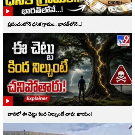
ప్రపంచంలోనే ధనిక గ్రామం.. భారత్‌లోనే...!
వానలో ఈ చెట్టు కింద నిల్చుంటే చావు ఖాయం!