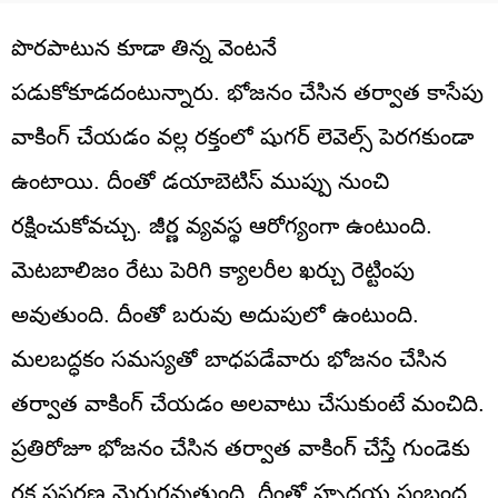
పొరపాటున కూడా తిన్న వెంటనే
పడుకోకూడదంటున్నారు. భోజనం చేసిన తర్వాత కాసేపు
వాకింగ్ చేయడం వల్ల రక్తంలో షుగర్ లెవెల్స్ పెరగకుండా
ఉంటాయి. దీంతో డయాబెటిస్ ముప్పు నుంచి
రక్షించుకోవచ్చు. జీర్ణ వ్యవస్థ ఆరోగ్యంగా ఉంటుంది.
మెటబాలిజం రేటు పెరిగి క్యాలరీల ఖర్చు రెట్టింపు
అవుతుంది. దీంతో బరువు అదుపులో ఉంటుంది.
మలబద్ధకం సమస్యతో బాధపడేవారు భోజనం చేసిన
తర్వాత వాకింగ్ చేయడం అలవాటు చేసుకుంటే మంచిది.
ప్రతిరోజూ భోజనం చేసిన తర్వాత వాకింగ్ చేస్తే గుండెకు
రక్త ప్రసరణ మెరుగవుతుంది. దీంతో హృదయ సంబంధ