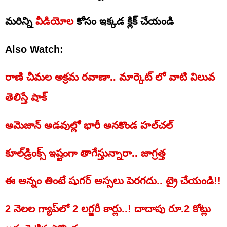
మరిన్ని
వీడియోల
కోసం ఇక్కడ క్లిక్ చేయండి
Also Watch:
రాణి చీమల అక్రమ రవాణా.. మార్కెట్ లో వాటి విలువ
తెలిస్తే షాక్
అమెజాన్‌ అడవుల్లో భారీ అనకొండ హల్‌చల్‌
కూల్‌డ్రింక్స్‌ ఇష్టంగా తాగేస్తున్నారా.. జాగ్రత్త
ఈ అన్నం తింటే షుగర్ అస్సలు పెరగదు.. ట్రై చేయండి!!
2 నెలల గ్యాప్‌లో 2 లగ్జరీ కార్లు..! దాదాపు రూ.2 కోట్లు