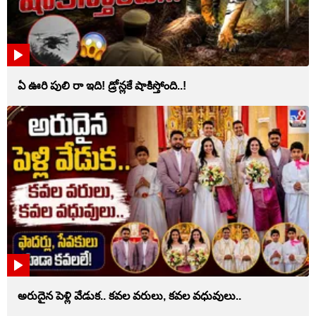
ఏ ఊరి పులి రా ఇది! డ్రోన్లకే షాకిస్తోంది..!
అరుదైన పెళ్లి వేడుక.. కవల వరులు, కవల వధువులు..