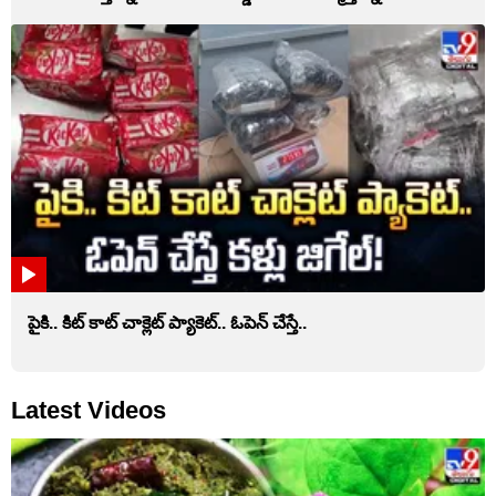
పైకి.. కిట్‌ కాట్‌ చాక్లెట్ ప్యాకెట్‌.. ఓపెన్‌ చేస్తే..
Latest Videos