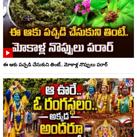
ఈ ఆకు పచ్చడి చేసుకుని తింటే.. మోకాళ్ల నొప్పులు పరార్‌