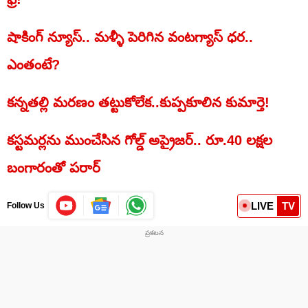
షాకింగ్‌ న్యూస్‌.. మళ్ళీ పెరిగిన వంటగ్యాస్‌ ధర..
ఎంతంటే?
కన్నతల్లి మరణం తట్టుకోలేక..కుప్పకూలిన కుమార్తె!
కస్టమర్లను ముంచేసిన గోల్డ్‌ అప్రైజర్‌.. రూ.40 లక్షల
బంగారంతో పరార్‌
LIVE
TV
Follow Us