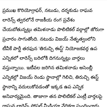
ప్రముఖ కొరియోగ్రాఫర్, నటుడు, దర్శకుడు రాఘవ
లారెన్స్ త్వరలోనే రాజకీయ రంగ ప్రవేశం
చేయబోతున్నట్లు తమిళనాడు పొలిటికల్ వర్గాల్లో జోరుగా
ప్రచారం సాగుతోంది. నటుడు విజయ్ నేతృత్వంలోని
టీవీకే పార్టీ తరఫున ‘తిరుచ్చి ఈస్ట్’ నియోజకవర్గ ఉప
ఎన్నికలో లారెన్స్ బరిలోకి దిగనున్నట్లు వార్తలు
వస్తున్నాయి. ఇటీవల జరిగిన తమిళనాడు అసెంబ్లీ
ఎన్నికల్లో విజయ్ రెండు స్థానాల్లో గెలిచి, తిరుచ్చి ఈస్ట్
స్థానాన్ని వదులుకోవడంతో ఇక్కడ ఉప ఎన్నిక
అనివార్యమైంది. తాజాగా తన పొలిటికల్ ఎంట్రీ వార్తలపై
రాఘవ లారెన్స్ సోషల్ మీడియా వేదికగా స్పందించారు.