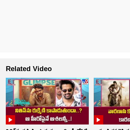
Related Video