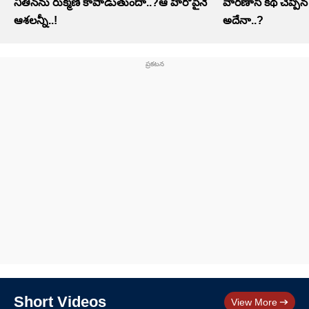
నితిన్‌ను రుక్మిణి కాపాడుతుందా..?ఆ హీరోపైనే
వారణాసి కథ చెప్పిన
ఆశలన్నీ..!
అదేనా..?
Short Videos
View More