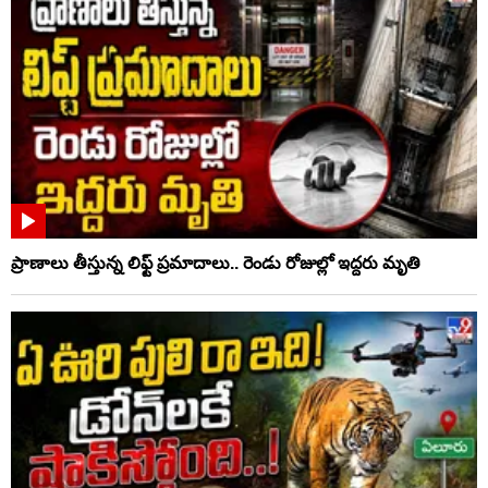
ప్రాణాలు తీస్తున్న లిఫ్ట్‌ ప్రమాదాలు.. రెండు రోజుల్లో ఇద్దరు మృతి