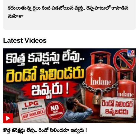
కదులుతున్న రైలు కింద పడబోయిన వ్యక్తి.. రెప్పపాటులో కాపాడిన
మహిళా
Latest Videos
కొత్త కనెక్షన్లు లేవు.. రెండో సిలిండరూ ఇవ్వరు !