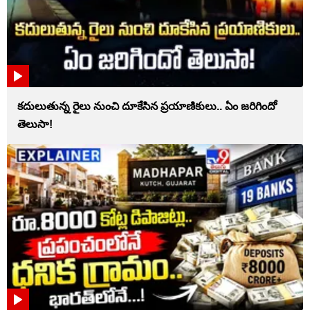
కదులుతున్న రైలు నుంచి దూకేసిన ప్రయాణికులు.. ఏం జరిగిందో
తెలుసా!