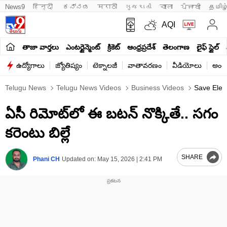
News9
हिन्दी 
ಕನ್ನಡ
मराठी
ગુજરાતી
বাংলা
ਪੰਜਾਬੀ
தமிழ
AQI
తాజా వార్తలు
ఎంటర్టైన్మెంట్
క్రికెట్
ఆంధ్రప్రదేశ్
తెలంగాణ
లైఫ్ స్టైల్
ఉద్యోగాలు
జ్యోతిష్యం
టెక్నాలజీ
వాతావరణం
వీడియోలు
అంతర
Telugu News
Telugu News Videos
Business Videos
Save Elect
ఏసీ రిమోట్‌లో ఈ బటన్‌ నొక్కితే.. సగం
కరెంటు బిల్లే
SHARE
Phani CH
Updated on:
May 15, 2026 | 2:41 PM