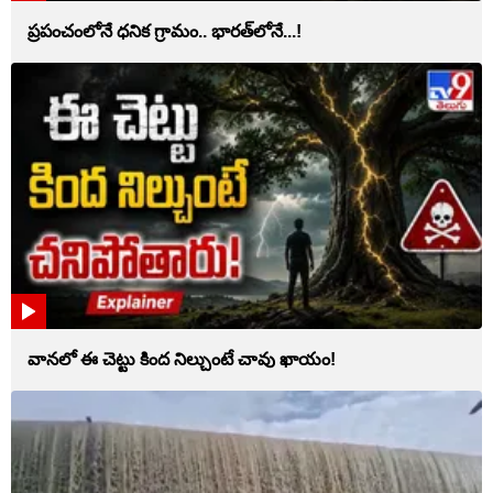
ప్రపంచంలోనే ధనిక గ్రామం.. భారత్‌లోనే...!
వానలో ఈ చెట్టు కింద నిల్చుంటే చావు ఖాయం!