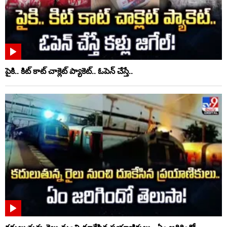
పైకి.. కిట్‌ కాట్‌ చాక్లెట్ ప్యాకెట్‌.. ఓపెన్‌ చేస్తే..