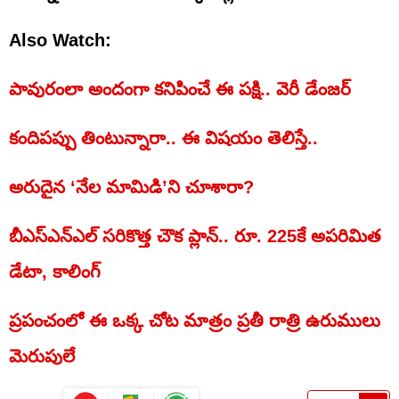
Also Watch:
పావురంలా అందంగా కనిపించే ఈ పక్షి.. వెరీ డేంజర్‌
కందిపప్పు తింటున్నారా.. ఈ విషయం తెలిస్తే..
అరుదైన ‘నేల మామిడి’ని చూశారా?
బీఎస్ఎన్ఎల్ సరికొత్త చౌక ప్లాన్.. రూ. 225కే అపరిమిత
డేటా, కాలింగ్
ప్రపంచంలో ఈ ఒక్క చోట మాత్రం ప్రతీ రాత్రి ఉరుములు
మెరుపులే