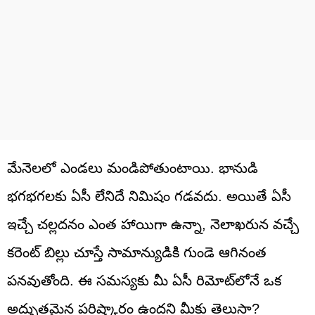
మేనెలలో ఎండలు మండిపోతుంటాయి. భానుడి
భగభగలకు ఏసీ లేనిదే నిమిషం గడవదు. అయితే ఏసీ
ఇచ్చే చల్లదనం ఎంత హాయిగా ఉన్నా, నెలాఖరున వచ్చే
కరెంట్ బిల్లు చూస్తే సామాన్యుడికి గుండె ఆగినంత
పనవుతోంది. ఈ సమస్యకు మీ ఏసీ రిమోట్‌లోనే ఒక
అద్భుతమైన పరిష్కారం ఉందని మీకు తెలుసా?