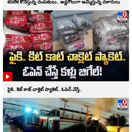
కనలేక కొనేస్తున్న దంపతులు.. అడ్డగోలుగా అమ్మేస్తున్న దళారులు
పైకి.. కిట్‌ కాట్‌ చాక్లెట్ ప్యాకెట్‌.. ఓపెన్‌ చేస్తే..