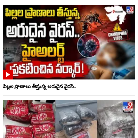
పిల్లల ప్రాణాలు తీస్తున్న అరుదైన వైరస్..