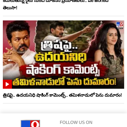
కదులుతున్న రైలు నుంచి దూకేసిన ప్రయాణికులు.. ఏం జరిగిందో
తెలుసా!
త్రిషపై.. ఉదయనిధి షాకింగ్‌ కామెంట్స్‌.. తమిళనాడులో పెను దుమారం!
FOLLOW US ON