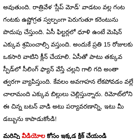
అవుతుంది. రాత్రివేళ ‘స్లీప్ మోడ్’ వాడటం వల్ల గంట
గంటకు ఉష్ణోగ్రత స్వల్పంగా పెరుగుతూ కరెంటును
పొదుపు చేస్తుంది. ఏసీ ఫిల్టర్లలో ధూళి ఉంటే మెషిన్
ఎక్కువ శ్రమించాల్సి వస్తుంది. అందుకే ప్రతి 15 రోజులకు
ఒకసారి వాటిని క్లీన్ చేయాలి. ఏసీతో పాటు తక్కువ
స్పీడ్‌లో సీలింగ్ ఫ్యాన్ వేస్తే చల్లని గాలి గది అంతా
త్వరగా వ్యాపిస్తుంది. కేవలం అవగాహన లేకపోవడం వల్లే
చాలామంది ఎక్కువ బిల్లులు చెల్లిస్తున్నారు. రిమోట్‌లోని
ఈ చిన్న బటన్ వాడి అటు పర్యావరణాన్ని, ఇటు మీ
డబ్బును కాపాడుకోండి!
మరిన్ని
వీడియోల
కోసం ఇక్కడ క్లిక్ చేయండి