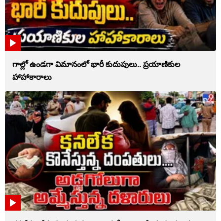
గాల్లో ఉండగా విమానంలో భారీ కుదుపులు.. ప్రయాణికుల
హాహాకారాలు