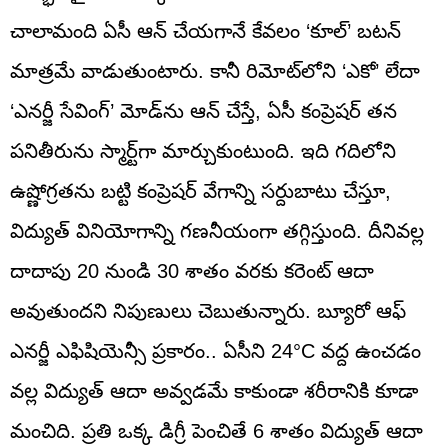
చాలామంది ఏసీ ఆన్ చేయగానే కేవలం ‘కూల్’ బటన్
మాత్రమే వాడుతుంటారు. కానీ రిమోట్‌లోని ‘ఎకో’ లేదా
‘ఎనర్జీ సేవింగ్’ మోడ్‌ను ఆన్ చేస్తే, ఏసీ కంప్రెషర్ తన
పనితీరును స్మార్ట్‌గా మార్చుకుంటుంది. ఇది గదిలోని
ఉష్ణోగ్రతను బట్టి కంప్రెషర్ వేగాన్ని సర్దుబాటు చేస్తూ,
విద్యుత్ వినియోగాన్ని గణనీయంగా తగ్గిస్తుంది. దీనివల్ల
దాదాపు 20 నుండి 30 శాతం వరకు కరెంట్ ఆదా
అవుతుందని నిపుణులు చెబుతున్నారు. బ్యూరో ఆఫ్
ఎనర్జీ ఎఫిషియెన్సీ ప్రకారం.. ఏసీని 24°C వద్ద ఉంచడం
వల్ల విద్యుత్ ఆదా అవ్వడమే కాకుండా శరీరానికి కూడా
మంచిది. ప్రతి ఒక్క డిగ్రీ పెంచితే 6 శాతం విద్యుత్ ఆదా