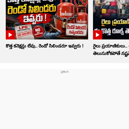
కొత్త కనెక్షన్లు లేవు.. రెండో సిలిండరూ ఇవ్వరు !
రైలు ప్రయాణికులు.. ఈ
తెలుసుకోకపోతే నష్ట