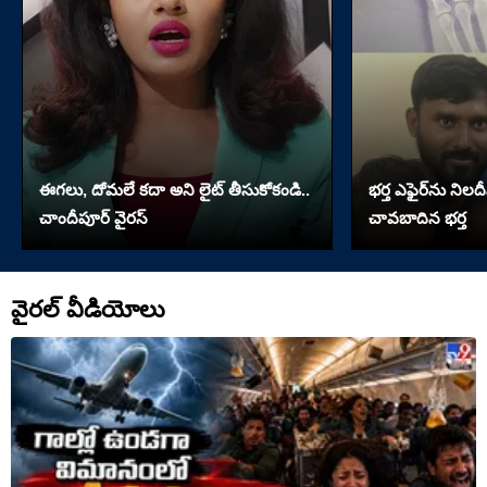
ఈగలు, దోమలే కదా అని లైట్ తీసుకోకండి..
భర్త ఎఫైర్‌ను నిలదీ
చాందీపూర్ వైరస్
చావబాదిన భర్త
వైరల్ వీడియోలు