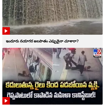
ఇందూరు నయాగర జలపాతం ఎప్పుడైనా చూశారా?