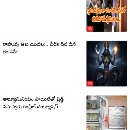
రాహువు ఆట మొదలు.. వీరికి దిన దిన
గండమే!
అల్యూమినియం ఫాయిల్‌తో ఫ్రిడ్జ్
సమస్యకు కంప్లీట్ సొల్యూషన్