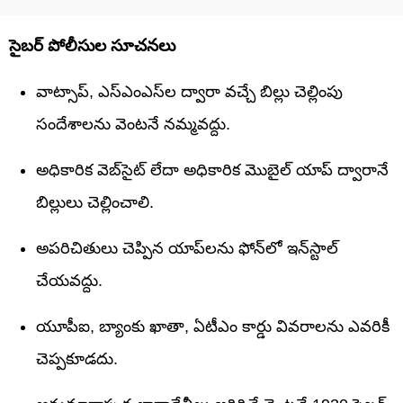
సైబర్ పోలీసుల సూచనలు
వాట్సాప్, ఎస్‌ఎంఎస్‌ల ద్వారా వచ్చే బిల్లు చెల్లింపు
సందేశాలను వెంటనే నమ్మవద్దు.
అధికారిక వెబ్‌సైట్ లేదా అధికారిక మొబైల్ యాప్ ద్వారానే
బిల్లులు చెల్లించాలి.
అపరిచితులు చెప్పిన యాప్‌లను ఫోన్‌లో ఇన్‌స్టాల్
చేయవద్దు.
యూపీఐ, బ్యాంకు ఖాతా, ఏటీఎం కార్డు వివరాలను ఎవరికీ
చెప్పకూడదు.