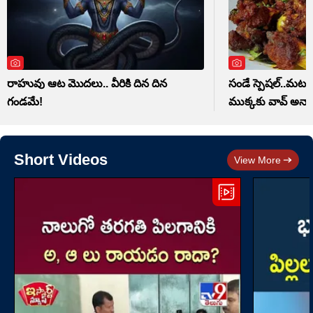
రాహువు ఆట మొదలు.. వీరికి దిన దిన
సండే స్పెషల్..మటన్ 
గండమే!
ముక్కకు వావ్ అనాల
Short Videos
View More