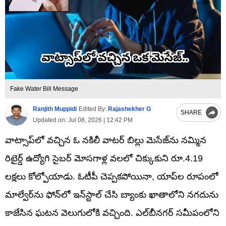
Fake Water Bill Message
Ranjith Muppidi
Edited By:
Rajashekher G
SHARE
Updated on:
Jul 08, 2026 | 12:42 PM
వాట్సాప్‌లో వచ్చిన ఓ నకిలీ వాటర్ బిల్లు మెసేజ్‌ను నమ్మిన
రిటైర్డ్ ఉద్యోగి సైబర్ మోసగాళ్ల వలలో చిక్కుకుని రూ.4.19
లక్షలు కోల్పోయాడు. ఓటీపీ చెప్పకపోయినా, యాప్‌ల రూపంలో
మాల్వేర్‌ను ఫోన్‌లో ఇన్‌స్టాల్ చేసి బ్యాంకు ఖాతాలోని నగదును
కాజేసిన ఘటన వెలుగులోకి వచ్చింది. ఎల్‌బీనగర్ సమీపంలోని