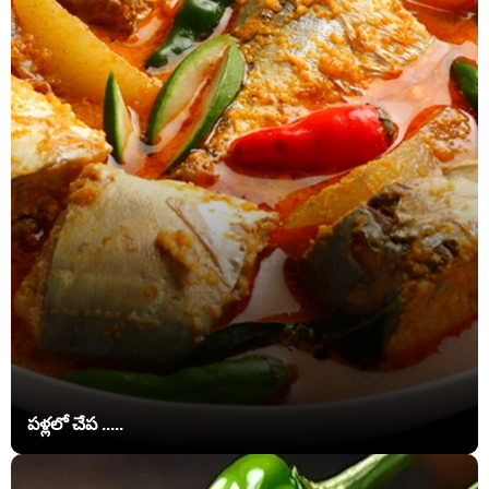
పళ్లలో చేప .....