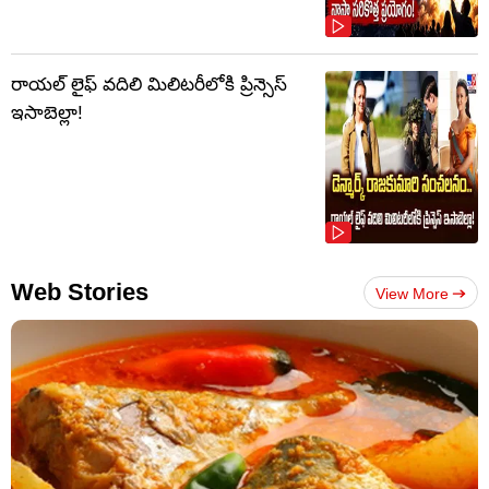
రాయల్ లైఫ్ వదిలి మిలిటరీలోకి ప్రిన్సెస్
ఇసాబెల్లా!
Web Stories
View More