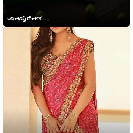
ఇవి తెలిస్తే రోజుకొక .....