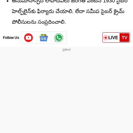
అనుమానాస్పద లావాదేవీలు జరిగితే వెంటనే 1930 సైబర్
హెల్ప్‌లైన్‌కు ఫిర్యాదు చేయాలి. లేదా సమీప సైబర్ క్రైమ్
పోలీసులను సంప్రదించాలి.
LIVE
TV
Follow Us