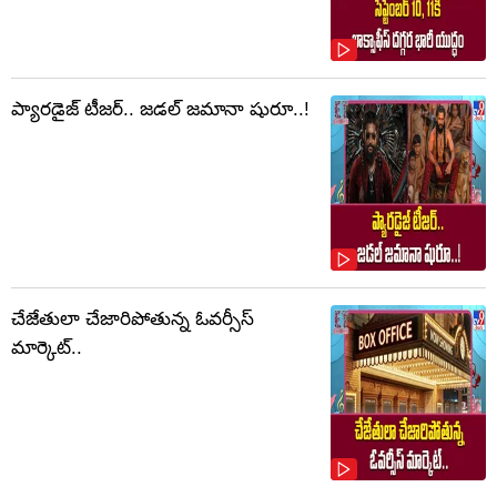
ప్యారడైజ్ టీజర్.. జడల్ జమానా షురూ..!
చేజేతులా చేజారిపోతున్న ఓవర్సీస్
మార్కెట్..