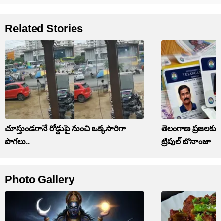
Related Stories
చూస్తుండగానే రోడ్డుపై నుంచి ఒక్కసారిగా
తెలంగాణ ప్రజలకు శు
పొగలు..
ట్రిపుల్ బొనాంజా
Photo Gallery