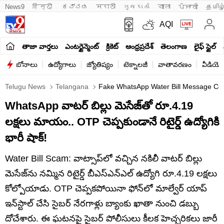
News9
हिन्दी 
ಕನ್ನಡ
मराठी
ગુજરાતી
বাংলা
ਪੰਜਾਬੀ
தமிழ
AQI
తాజా వార్తలు
ఎంటర్టైన్మెంట్
క్రికెట్
ఆంధ్రప్రదేశ్
తెలంగాణ
లైఫ్ స్టైల్
బోనాలు
ఉద్యోగాలు
జ్యోతిష్యం
టెక్నాలజీ
వాతావరణం
వీడియో
Telugu News
Telangana
Fake WhatsApp Water Bill Message Cos
WhatsApp వాటర్ బిల్లు మెసేజ్‌తో రూ.4.19
లక్షలు మాయం.. OTP చెప్పకుండానే రిటైర్డ్ ఉద్యోగికి
భారీ షాక్!
Water Bill Scam: వాట్సాప్‌లో వచ్చిన నకిలీ వాటర్ బిల్లు
మెసేజ్‌ను నమ్మిన రిటైర్డ్ బీఎస్‌ఎన్‌ఎల్ ఉద్యోగి రూ.4.19 లక్షలు
కోల్పోయాడు. OTP చెప్పకపోయినా ఫోన్‌లో మాల్వేర్ యాప్
ఇన్‌స్టాల్ చేసి సైబర్ నేరగాళ్లు బ్యాంకు ఖాతా నుంచి డబ్బు
దోచేశారు. ఈ ఘటనపై సైబర్ పోలీసులు కీలక హెచ్చరికలు జారీ