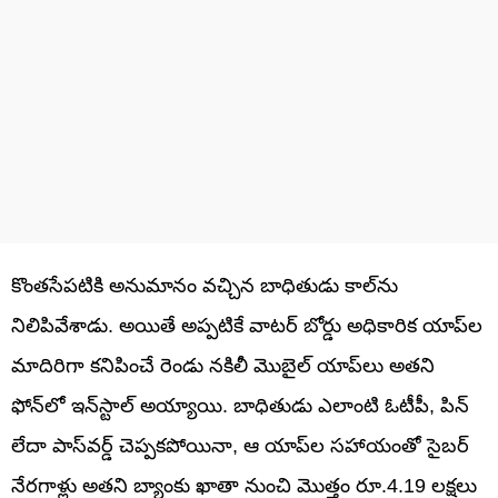
కొంతసేపటికి అనుమానం వచ్చిన బాధితుడు కాల్‌ను
నిలిపివేశాడు. అయితే అప్పటికే వాటర్ బోర్డు అధికారిక యాప్‌ల
మాదిరిగా కనిపించే రెండు నకిలీ మొబైల్ యాప్‌లు అతని
ఫోన్‌లో ఇన్‌స్టాల్ అయ్యాయి. బాధితుడు ఎలాంటి ఓటీపీ, పిన్
లేదా పాస్‌వర్డ్ చెప్పకపోయినా, ఆ యాప్‌ల సహాయంతో సైబర్
నేరగాళ్లు అతని బ్యాంకు ఖాతా నుంచి మొత్తం రూ.4.19 లక్షలు