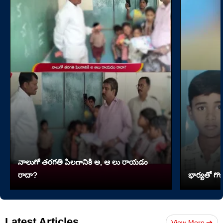
నాలుగో త‌ర‌గతి పిలగానికి అ, ఆ లు రాయ‌డం
రాదా?
భార్యతో గొడ
Latest Articles
View More