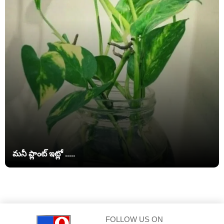
మనీ ప్లాంట్ ఇట్లో .....
FOLLOW US ON