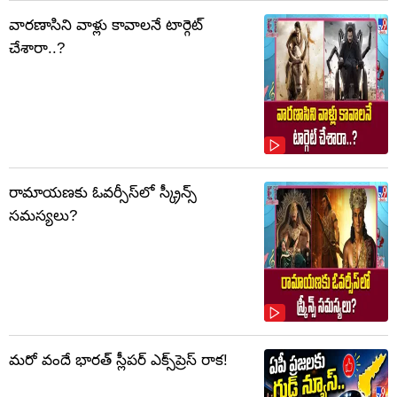
వారణాసిని వాళ్లు కావాలనే టార్గెట్
చేశారా..?
రామాయణకు ఓవర్సీస్‌లో స్క్రీన్స్
సమస్యలు?
మరో వందే భారత్ స్లీపర్ ఎక్స్‌ప్రెస్ రాక!