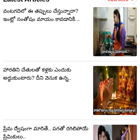
వంటగదిలో ఈ తప్పులు చేస్తున్నారా?
ఇంట్లో సంతోషం మాయం కావడానికి...
హారతిని చేతులతో కళ్లకు ఎందుకు
అద్దుకుంటారు? దీని వెనుక ఉన్న..
ప్రేమ ద్వేషంగా మారితే.. పగతో రగిలిపోయే
ప్రేమికులు..