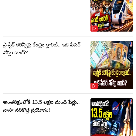
ప్లాస్టిక్‌ కరెన్సీపై కేంద్రం క్లారిటీ.. ఇక పేపర్‌
నోట్లు బంద్‌?
అంతరిక్షంలోకి 13.5 లక్షల మంది పేర్లు..
నాసా సరికొత్త ప్రయోగం!