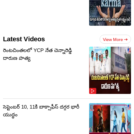
Latest Videos
View More
రెంటచింతలలో YCP నేత చెన్నారెడ్డి
దారుణ హత్య
సెప్టెంబర్‌ 10, 11కి బాక్సాఫీస్ దగ్గర భారీ
యుద్ధం