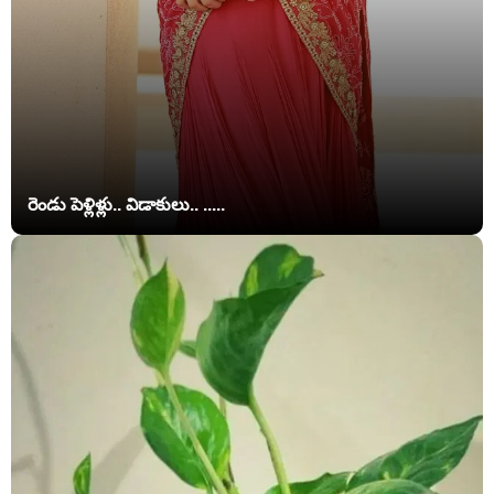
రెండు పెళ్లిళ్లు.. విడాకులు.. .....