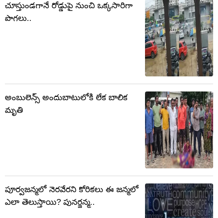
చూస్తుండగానే రోడ్డుపై నుంచి ఒక్కసారిగా
పొగలు..
అంబులెన్స్ అందుబాటులోకి లేక బాలిక
మృతి
పూర్వజన్మలో నెరవేరని కోరికలు ఈ జన్మలో
ఎలా తెలుస్తాయి? పునర్జన్మ..