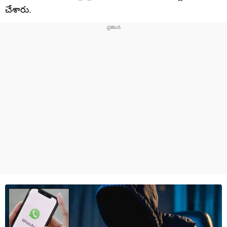
చేశారు.