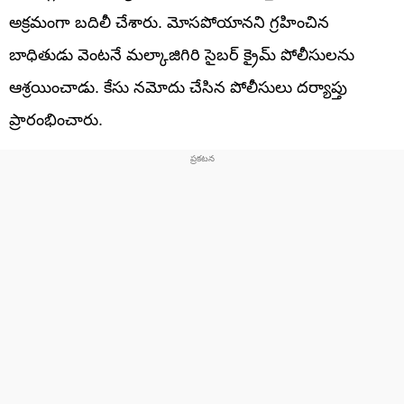
అక్రమంగా బదిలీ చేశారు. మోసపోయానని గ్రహించిన
బాధితుడు వెంటనే మల్కాజిగిరి సైబర్ క్రైమ్ పోలీసులను
ఆశ్రయించాడు. కేసు నమోదు చేసిన పోలీసులు దర్యాప్తు
ప్రారంభించారు.