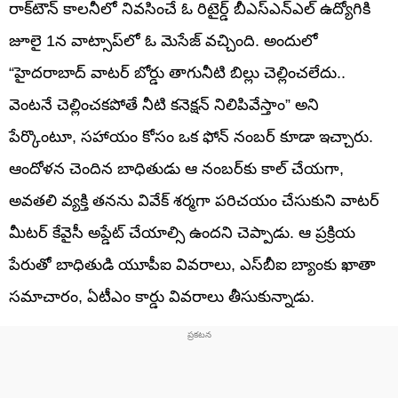
రాక్‌టౌన్ కాలనీలో నివసించే ఓ రిటైర్డ్ బీఎస్‌ఎన్‌ఎల్ ఉద్యోగికి
జూలై 1న వాట్సాప్‌లో ఓ మెసేజ్ వచ్చింది. అందులో
“హైదరాబాద్ వాటర్ బోర్డు తాగునీటి బిల్లు చెల్లించలేదు..
వెంటనే చెల్లించకపోతే నీటి కనెక్షన్ నిలిపివేస్తాం” అని
పేర్కొంటూ, సహాయం కోసం ఒక ఫోన్ నంబర్ కూడా ఇచ్చారు.
ఆందోళన చెందిన బాధితుడు ఆ నంబర్‌కు కాల్ చేయగా,
అవతలి వ్యక్తి తనను వివేక్ శర్మగా పరిచయం చేసుకుని వాటర్
మీటర్ కేవైసీ అప్డేట్ చేయాల్సి ఉందని చెప్పాడు. ఆ ప్రక్రియ
పేరుతో బాధితుడి యూపీఐ వివరాలు, ఎస్‌బీఐ బ్యాంకు ఖాతా
సమాచారం, ఏటీఎం కార్డు వివరాలు తీసుకున్నాడు.