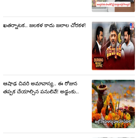
ఖతర్నాటక.. జలకళ కాదు జలాల చోరకళ!
ఆషాఢ చివరి అమావాస్య.. ఈ రోజున
తప్పక చేయాల్సిన పనులివే! అడ్డంకు..