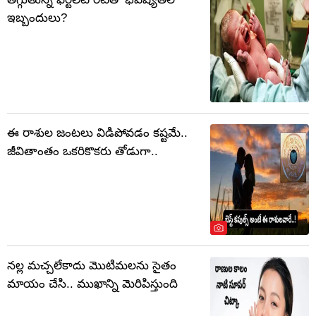
ఇబ్బందులు?
ఈ రాశుల జంటలు విడిపోవడం కష్టమే..
జీవితాంతం ఒకరికొకరు తోడుగా..
నల్ల మచ్చలేకాదు మొటిమలను సైతం
మాయం చేసి.. ముఖాన్ని మెరిపిస్తుంది