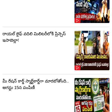
రాయల్ లైఫ్ వదిలి మిలిటరీలోకి ప్రిన్సెస్
ఇసాబెల్లా!
మీ రేషన్ కార్డ్ స్మార్ట్‌కార్డ్‌గా మారబోతోంది..
ఆగస్టు 15న పంపిణీ