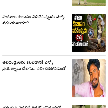
పాములు కుబుసం విడిచేటప్పుడు చూస్తే
పగబడుతాయా?
తల్లిదండ్రులను కలపడానికి ఎన్నో
ప్రయత్నాలు చేశాను.. ఫలించకపోవడంతో
తగ్గుతున్న ఫెర్టిలిటీ రేట్‌తో భవిష్యత్‌లో