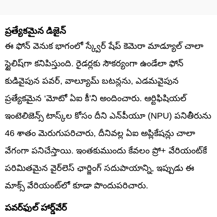
ప్రత్యేకమైన డిజైన్
ఈ ఫోన్ వెనుక భాగంలో స్క్వేర్ షేప్ కెమెరా మాడ్యూల్ చాలా
స్టైలిష్‌గా కనిపిస్తుంది. రైడర్లకు సౌకర్యంగా ఉండేలా ఫోన్
కుడివైపున పవర్, వాల్యూమ్ బటన్లను, ఎడమవైపున
ప్రత్యేకమైన ‘మోటో ఏఐ కీ’ని అందించారు. ఆర్టిఫిషియల్
ఇంటెలిజెన్స్ టాస్క్‌ల కోసం దీని ఎన్‌పీయూ (NPU) పనితీరును
46 శాతం మెరుగుపరిచారు, దీనివల్ల ఏఐ అప్లికేషన్లు చాలా
వేగంగా పనిచేస్తాయి. ఇంతకుముందు కేవలం ప్రో+ వేరియంట్‌కే
పరిమితమైన వైర్‌లెస్ ఛార్జింగ్ సదుపాయాన్ని, ఇప్పుడు ఈ
మాక్స్ వేరియంట్‌లో కూడా పొందుపరిచారు.
పవర్‌ఫుల్ హార్డ్‌వేర్