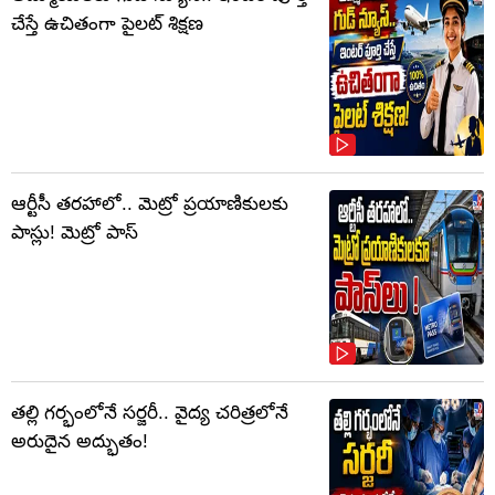
చేస్తే ఉచితంగా పైలట్ శిక్షణ
ఆర్టీసీ తరహాలో.. మెట్రో ప్రయాణికులకు
పాస్లు! మెట్రో పాస్
తల్లి గర్భంలోనే సర్జరీ.. వైద్య చరిత్రలోనే
అరుదైన అద్భుతం!