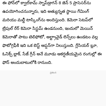
ఈ ఫోన్‌లో క్వాల్‌కామ్ స్నాప్‌డ్రాగన్ 8 జెన్ 5 ప్రాసెసర్‌ను
ఉపయోగించనున్నారు, ఇది అత్యున్నత స్థాయి గేమింగ్
మరియు మల్టీ టాస్కింగ్‌ను అందిస్తుంది. కెమెరా సెటప్‌లో
ట్రిపుల్ రేర్ కెమెరా సిస్టమ్ ఉండనుంది, ఇందులో మెయిన్
కెమెరాతో పాటు టెలిఫోటో, అల్ట్రావైడ్ లెన్స్‌లు ఉండటం వల్ల
ఫొటోగ్రఫీకి ఇది ఒక బెస్ట్ ఆప్షన్‌గా నిలుస్తుంది. గ్లేసియర్ బ్లూ,
ఓనిక్స్ బ్లాక్, సేజ్ గ్రీన్ అనే మూడు ఆకర్షణీయమైన రంగుల్లో ఈ
ఫోన్ అందుబాటులోకి రానుంది.