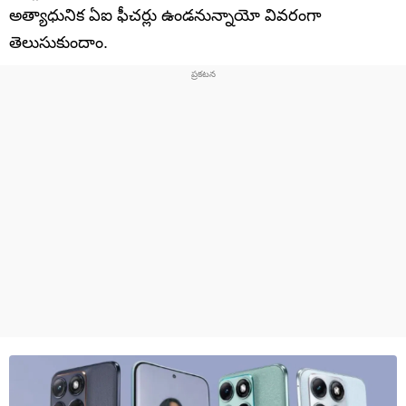
అత్యాధునిక ఏఐ ఫీచర్లు ఉండనున్నాయో వివరంగా
తెలుసుకుందాం.