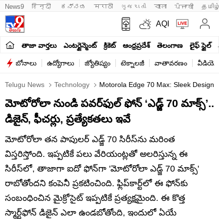
News9
हिन्दी 
ಕನ್ನಡ
मराठी
ગુજરાતી
বাংলা
ਪੰਜਾਬੀ
தமிழ
AQI
తాజా వార్తలు
ఎంటర్టైన్మెంట్
క్రికెట్
ఆంధ్రప్రదేశ్
తెలంగాణ
లైఫ్ స్టైల్
బోనాలు
ఉద్యోగాలు
జ్యోతిష్యం
టెక్నాలజీ
వాతావరణం
వీడియో
Telugu News
Technology
Motorola Edge 70 Max: Sleek Design A
మోటోరోలా నుండి పవర్‌ఫుల్ ఫోన్ ‘ఎడ్జ్ 70 మాక్స్’..
డిజైన్‌, ఫీచర్లు, ప్రత్యేకతలు ఇవే
మోటోరోలా తన పాపులర్ ఎడ్జ్ 70 సిరీస్‌ను మరింత
విస్తరిస్తోంది. ఇప్పటికే పలు వేరియంట్లతో అలరిస్తున్న ఈ
సిరీస్‌లో, తాజాగా ఐదో ఫోన్‌గా 'మోటోరోలా ఎడ్జ్ 70 మాక్స్'
రాబోతోందని కంపెనీ ప్రకటించింది. ఫ్లిప్‌కార్ట్‌లో ఈ ఫోన్‌కు
సంబంధించిన మైక్రోసైట్ ఇప్పటికే ప్రత్యక్షమైంది. ఈ కొత్త
స్మార్ట్‌ఫోన్ డిజైన్ ఎలా ఉండబోతోంది, ఇందులో ఏయే