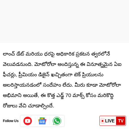
లాంచ్ డేట్ మరియు ధరపై అధికారిక ప్రకటన త్వరలోనే
వెలువడనుంది. మోటోరోలా అందిస్తున్న ఈ వినూత్నమైన ఏఐ
ఫీచర్లు, ప్రీమియం డిజైన్ ఖచ్చితంగా టెక్ ప్రియులను
అలరిస్తాయనడంలో సందేహం లేదు. మీరు కూడా మోటోరోలా
అభిమాని అయితే, ఈ కొత్త ఎడ్జ్ 70 మాక్స్ కోసం మరికొద్ది
రోజులు వేచి చూడాల్సిందే.
LIVE
TV
Follow Us