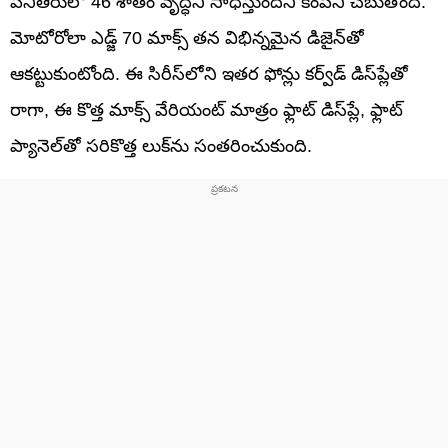
పనితీరులో 46 శాతం వృద్ధిని సాధిస్తుందని కంపెనీ చెబుతోంది.
మోటోరోలా ఎడ్జ్ 70 మాక్స్ తన విభిన్నమైన డిజైన్‌తో
ఆకట్టుకుంటోంది. ఈ సిరీస్‌లోని ఇతర ఫోన్లు కర్వ్‌డ్ డిస్‌ప్లేతో
రాగా, ఈ కొత్త మాక్స్ వేరియంట్ మాత్రం ఫ్లాట్ డిస్‌ప్లే, ఫ్లాట్
ప్యానెల్‌తో సరికొత్త లుక్‌ను సంతరించుకుంది.