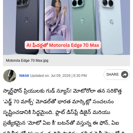
Motorola Edge 70 Max.jpg
SHARE
Nikhil
Updated on:
Jul 09, 2026 | 8:30 PM
స్మార్ట్‌ఫోన్ ప్రియులకు గుడ్ న్యూస్! మోటోరోలా తన సరికొత్త
‘ఎడ్జ్ 70 మాక్స్’ మోడల్‌తో భారత మార్కెట్లో సంచలనం
సృష్టించడానికి సిద్ధమైంది. ఫ్లాట్ డిస్‌ప్లే డిజైన్ మరియు
ప్రత్యేకమైన ‘మోటో ఏఐ కీ’ బటన్‌తో వస్తున్న ఈ ఫోన్, ఏఐ