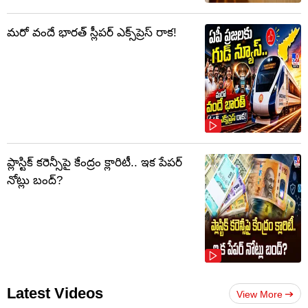
మరో వందే భారత్ స్లీపర్ ఎక్స్‌ప్రెస్ రాక!
ప్లాస్టిక్‌ కరెన్సీపై కేంద్రం క్లారిటీ.. ఇక పేపర్‌
నోట్లు బంద్‌?
Latest Videos
View More