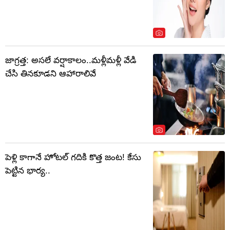
జాగ్రత్త: అసలే వర్షాకాలం..మళ్లీమళ్లీ వేడి
చేసి తినకూడని ఆహారాలివే
పెళ్లి కాగానే హోటల్ గదికి కొత్త జంట! కేసు
పెట్టిన భార్య..