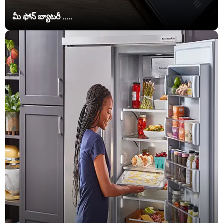
మీ ఫోన్ బ్యాటరీ .....