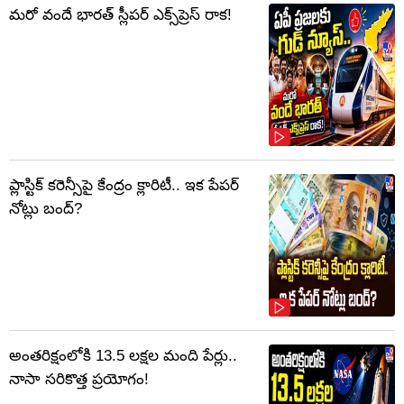
మరో వందే భారత్ స్లీపర్ ఎక్స్‌ప్రెస్ రాక!
ప్లాస్టిక్‌ కరెన్సీపై కేంద్రం క్లారిటీ.. ఇక పేపర్‌
నోట్లు బంద్‌?
అంతరిక్షంలోకి 13.5 లక్షల మంది పేర్లు..
నాసా సరికొత్త ప్రయోగం!