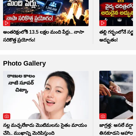
అంతరిక్షంలోకి 13.5 లక్షల మంది పేర్లు.. నాసా
తల్లి గర్భంలోనే సర్జ
సరికొత్త ప్రయోగం!
అద్భుతం!
Photo Gallery
నల్ల మచ్చలేకాదు మొటిమలను సైతం మాయం
జాగ్రత్త: అసలే వర్షాక
చేసి.. ముఖాన్ని మెరిపిస్తుంది
తినకూడని ఆహారాల