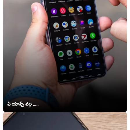
ఏ యాప్స్‌ వల్ల .....