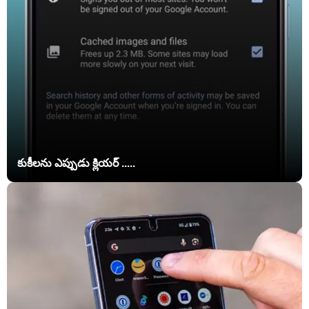
కుకీలను ఎప్పుడు క్లియర్ .....