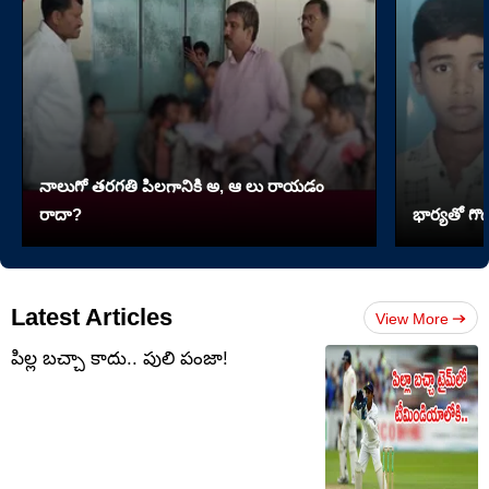
నాలుగో త‌ర‌గతి పిలగానికి అ, ఆ లు రాయ‌డం
రాదా?
భార్యతో గొడ
Latest Articles
View More
పిల్ల బచ్చా కాదు.. పులి పంజా!