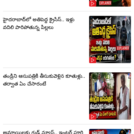
హైదరాబాద్‌లో అతిపెద్ద క్రైసిస్.. ఇళ్లు
వదిలి పారిపోతున్న పిల్లలు
తండ్రిని ఆసుపత్రికి తీసుకువెళ్లిన కూతుళ్లు..
తర్వాత ఏం చేసారంటే
అమ్మాయిలకు గుడ్ న్యూస్.. ఇంటర్ పూర్తి