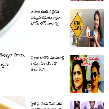
అసలు కంటే వడ్డీయే
ఎక్కువ కడుతున్నారా..
హోమ్ లోన్ భారాన్ని..
 కప్పుల పాలు,
విశాఖ రాథోడ్ మామూల్ది
కాదు.. ఏం చేసిందో
్యిను
తెలుసా..?
స్టేజ్ పై చెంప మీద పదే