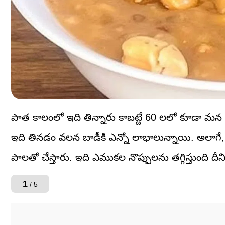
పాత కాలంలో ఇది తిన్నారు కాబట్టే 60 లలో కూడా మన
ఇది తినడం వలన బాడీకి ఎన్నో లాభాలున్నాయి. అలాగే, ఇ
పాలతో చేస్తారు. ఇది ఎముకల నొప్పులను తగ్గిస్తుంది దీ
1
/ 5