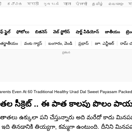
ी 
ಕನ್ನಡ
मराठी
ગુજરાતી
বাংলা
ਪੰਜਾਬੀ
தமிழ்
മലയാളം
म
ఫ్ స్టైల్
ఫోటోలు
బిజినెస్
వెబ్ స్టోరీస్
షార్ట్ వీడియోస్
జాతీయం
ట్రె
తర్జాతీయం
వంట గ్యాస్
బంగారం, వెండి
ప్రభాస్
జూ. ఎన్టీఆర్
రామ్ చ‌
The Secret Behind Strong Grandparents 
ల సీక్రెట్ .. ఈ పాత కాలపు పొలం పా
 తాతలు ఉక్కులా పని చేస్తున్నారు అది మరేదో కాదు మిన
ది తినడానికి తియ్యగా, కమ్మగా ఉంటుంది. దీనిని మినపప్పు