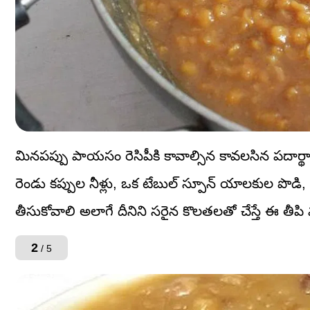
మినపప్పు పాయసం రెసిపీకి కావాల్సిన కావలసిన పదార్థా
రెండు కప్పుల నీళ్లు, ఒక టేబుల్ స్పూన్ యాలకుల పొడి, 10
తీసుకోవాలి అలాగే దీనిని సరైన కొలతలతో చేస్తే ఈ తీపి 
2
/ 5