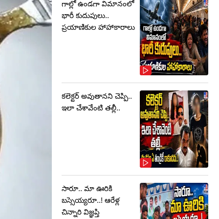
గాల్లో ఉండగా విమానంలో
భారీ కుదుపులు..
ప్రయాణికుల హాహాకారాలు
కలెక్టర్‌ అవుతానని చెప్పి..
ఇలా చేశావేంటి తల్లీ..
సారూ.. మా ఊరికి
బస్సెయ్యరూ..! ఆరేళ్ల
చిన్నారి విజ్ఞప్తి