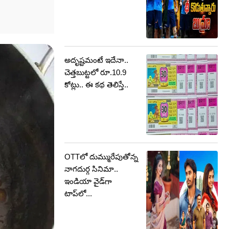
అదృష్టమంటే ఇదేనా..
చెత్తబుట్టలో రూ.10.9
కోట్లు.. ఈ కథ తెలిస్తే..
OTTలో దుమ్మురేపుతోన్న
నాగదుర్గ సినిమా..
ఇండియా వైడ్‌గా
టాప్‌లో...