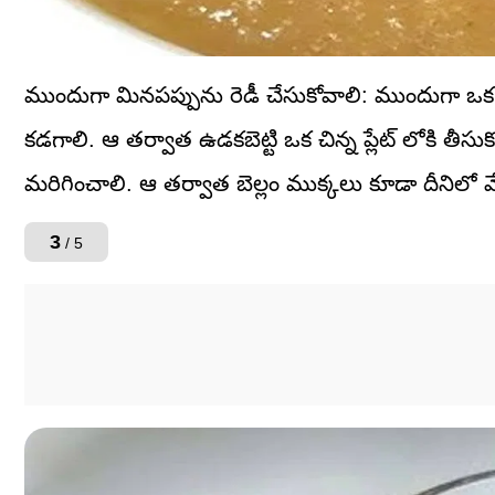
ముందుగా మినపప్పును రెడీ చేసుకోవాలి: ముందుగా ఒక చి
కడగాలి. ఆ తర్వాత ఉడకబెట్టి ఒక చిన్న ప్లేట్ లోకి తీసుకో
మరిగించాలి. ఆ తర్వాత బెల్లం ముక్కలు కూడా దీనిలో వేస
3
/ 5