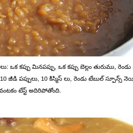
లు: ఒక కప్పు మినపప్పు, ఒక కప్పు బెల్లం తురుము, రెండు
 జీడి పప్పులు, 10 కిస్మిస్ లు, రెండు టేబుల్ స్పూన్స్ నెయ
వంటకం టేస్ట్ అదిరిపోతోంది.