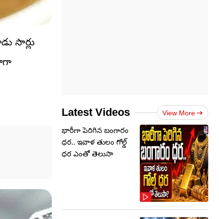
డు సార్లు
ాగా
Latest Videos
View More
భారీగా పెరిగిన బంగారం
ధర.. ఇవాళ తులం గోల్డ్‌
ధర ఎంతో తెలుసా