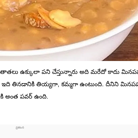
 తాతలు ఉక్కులా పని చేస్తున్నారు అది మరేదో కాదు మిన
ది తినడానికి తియ్యగా, కమ్మగా ఉంటుంది. దీనిని మినపప్పు
నికి అంత పవర్ ఉంది.