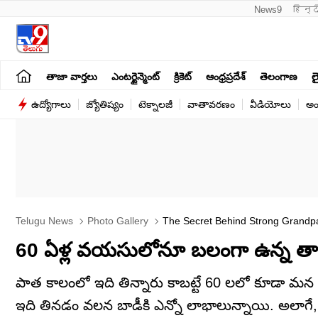
News9
हिन्द
తాజా వార్తలు
ఎంటర్టైన్మెంట్
క్రికెట్
ఆంధ్రప్రదేశ్
తెలంగాణ
లై
ఉద్యోగాలు
జ్యోతిష్యం
టెక్నాలజీ
వాతావరణం
వీడియోలు
అం
Telugu News
Photo Gallery
60 ఏళ్ల వయసులోనూ బలంగా ఉన్న తాత
పాత కాలంలో ఇది తిన్నారు కాబట్టే 60 లలో కూడా మన
ఇది తినడం వలన బాడీకి ఎన్నో లాభాలున్నాయి. అలాగే, ఇ