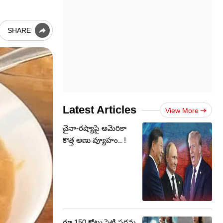
SHARE
Latest Articles
View More
చైనా-రష్యాపై అమెరికా
కొత్త అణు వ్యూహం.. !
రూ.150 కోట్లు పెట్టి పరమ