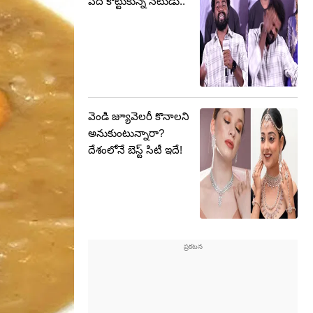
పదే కొట్టుకున్న నటుడు..
వెండి జ్యూవెలరీ కొనాలని
అనుకుంటున్నారా?
దేశంలోనే బెస్ట్ సిటీ ఇదే!