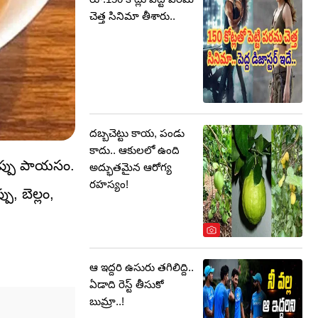
చెత్త సినిమా తీశారు..
దబ్బచెట్టు కాయ, పండు
కాదు.. ఆకులలో ఉంది
పప్పు పాయసం.
అద్భుతమైన ఆరోగ్య
రహస్యం!
, బెల్లం,
ఆ ఇద్దరి ఉసురు తగిలిద్ది..
ఏడాది రెస్ట్ తీసుకో
బుమ్రా..!