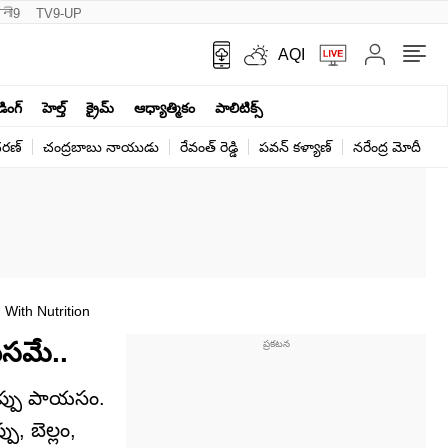
नी9
TV9-UP
AQI
ండింగ్
హెల్త్‌
క్రైమ్
ఆధ్యాత్మికం
పాలిటిక్స్‌
ర‌ణ్‌
చంద్రబాబు నాయుడు
రేవంత్ రెడ్డి
పవన్ కళ్యాణ్
నరేంద్ర మోదీ
క
Even At 60 Traditional Healthy Urad Dal Sweet Payasam Packed With Nutrition
యసమే..
పప్పు పాయసం.
, బెల్లం,