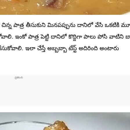
న్న పాత్ర తీసుకుని మినపప్పును దానిలో వేసి ఒకటికి మూ
వాలి. ఇంకో పాత్ర పెట్టి దానిలో కొద్దిగా పాలు పోసి వాటిని బ
ుకోవాలి. ఇలా చేస్తే అబ్బబ్బా టేస్ట్ అదిరింది అంటారు