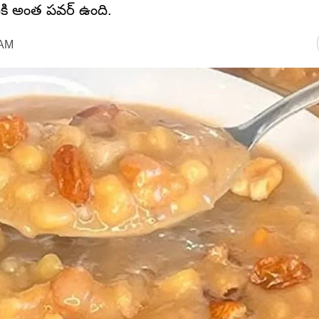
నికి అంత పవర్ ఉంది.
 AM