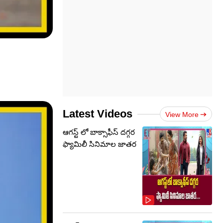
Latest Videos
View More
ఆగస్ట్ లో బాక్సాఫీస్ దగ్గర
ఫ్యామిలీ సినిమాల జాతర