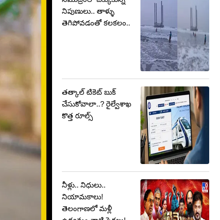
నిపుణులు.. తాళ్ళు
తెగిపోవడంతో కలకలం..
తత్కాల్ టికెట్ బుక్
చేసుకోవాలా..? రైల్వేశాఖ
కొత్త రూల్స్
నీళ్లు.. నిధులు..
నియామకాలు!
తెలంగాణలో మళ్లీ