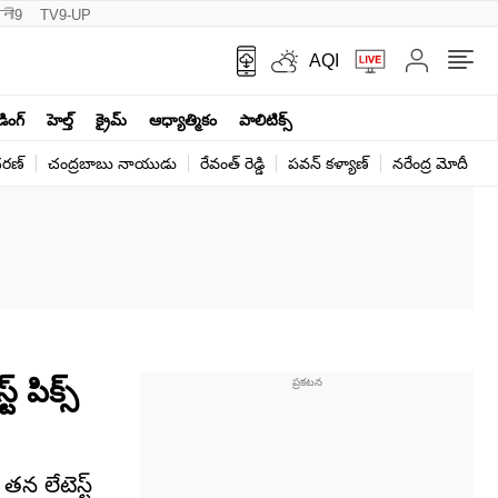
नी9
TV9-UP
AQI
ండింగ్
హెల్త్‌
క్రైమ్
ఆధ్యాత్మికం
పాలిటిక్స్‌
ర‌ణ్‌
చంద్రబాబు నాయుడు
రేవంత్ రెడ్డి
పవన్ కళ్యాణ్
నరేంద్ర మోదీ
క
 పిక్స్
న లేటెస్ట్‌