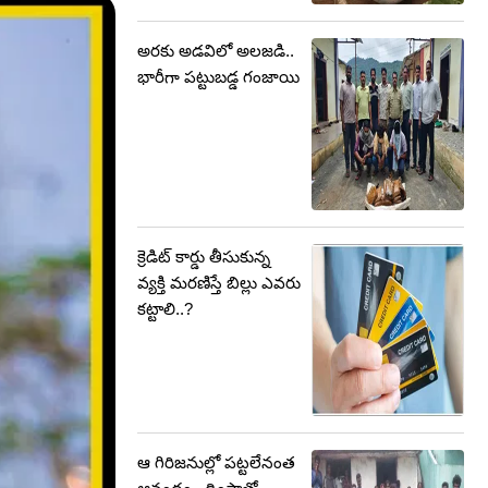
అరకు అడవిలో అలజడి..
భారీగా పట్టుబడ్డ గంజాయి
క్రెడిట్ కార్డు తీసుకున్న
వ్యక్తి మరణిస్తే బిల్లు ఎవరు
కట్టాలి..?
ఆ గిరిజనుల్లో పట్టలేనంత