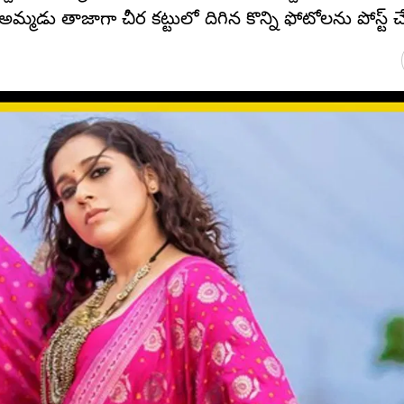
ు తాజాగా చీర కట్టులో దిగిన కొన్ని ఫోటోలను పోస్ట్‌ చే