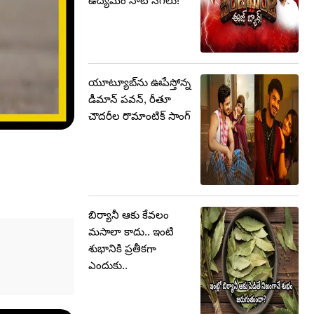
ఉద్యమం నాటి సెగలు!
యూట్యూబ్‌ను ఊపేస్తోన్న
డీమాన్ పవన్, రీతూ
చౌదరీల రొమాంటిక్ సాంగ్
బిర్యానీ ఆకు కేవలం
మసాలా కాదు.. ఇంటి
శుభానికి ప్రతీకగా
ఎందుకు..