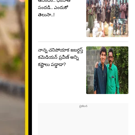
ఆనందం.. ధింసాతో
సందడి.. ఎందుకో
తెలుసా..!
నాన్న చనిపోయాక జబర్దస్త్
కమెడియన్ ప్రవీణ్ అన్ని
కష్టాలు పడ్డాడా?