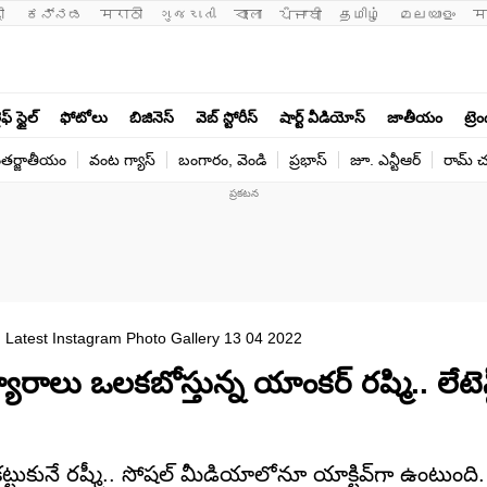
ी 
ಕನ್ನಡ
मराठी
ગુજરાતી
বাংলা
ਪੰਜਾਬੀ
தமிழ்
മലയാളം
म
ఫ్ స్టైల్
ఫోటోలు
బిజినెస్
వెబ్ స్టోరీస్
షార్ట్ వీడియోస్
జాతీయం
ట్రె
తర్జాతీయం
వంట గ్యాస్
బంగారం, వెండి
ప్రభాస్
జూ. ఎన్టీఆర్
రామ్ చ‌
atest Instagram Photo Gallery 13 04 2022
లు ఒలకబోస్తున్న యాంకర్ రష్మి.. లేటెస్ట్
్టుకునే రష్మీ.. సోషల్‌ మీడియాలోనూ యాక్టివ్‌గా ఉంటుంది. త