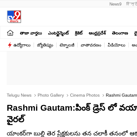
News9
हिन्द
తాజా వార్తలు
ఎంటర్టైన్మెంట్
క్రికెట్
ఆంధ్రప్రదేశ్
తెలంగాణ
లై
ఉద్యోగాలు
జ్యోతిష్యం
టెక్నాలజీ
వాతావరణం
వీడియోలు
అం
Telugu News
Photo Gallery
Cinema Photos
Rashmi Gautam L
Rashmi Gautam:పింక్ డ్రెస్ లో వయ్యారా
వైరల్
యాంకర్‌గా బుల్లి తెర ప్రేక్షకులను తన చలాకీ తనంలో ఆకట