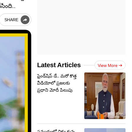
సింది..
SHARE
Latest Articles
View More
ఫ్రెండ్‌షిప్ డే.. మరో కొత్త
వీడియోలో ప్రజలకు
ప్రధాని మోదీ పిలుపు
సముద్రంలో చిక్కుకున్న