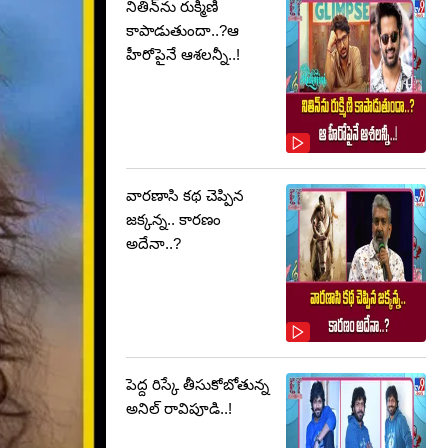
నితిన్‌ను రుక్మిణి
కాపాడుతుందా..?ఆ
హీరోపైనే ఆశలన్నీ..!
వారణాసి కథ చెప్పిన
జక్కన్న.. కారణం
అదేనా..?
పెద్ద రిస్కే తీసుకోబోతున్న
అనిల్ రావిపూడి..!