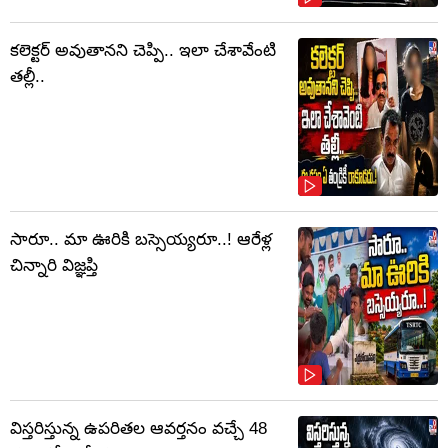
కలెక్టర్‌ అవుతానని చెప్పి.. ఇలా చేశావేంటి
తల్లీ..
సారూ.. మా ఊరికి బస్సెయ్యరూ..! ఆరేళ్ల
చిన్నారి విజ్ఞప్తి
విస్తరిస్తున్న ఉపరితల ఆవర్తనం వచ్చే 48