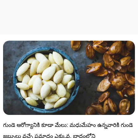
గుండె ఆరోగ్యానికి కూడా మేలు: మధుమేహం ఉన్నవారికి గుండె
జబ్బులు వచ్చే ప్రమాదం ఎక్కువ. బాదంలోని