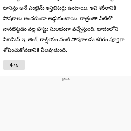
టానిన్లు అనే ఎంజైమ్ ఇన్హిబిటర్లు ఉంటాయి. ఇవి శరీరానికి
పోషకాలు అందకుండా అడ్డుకుంటాయి. రాత్రంతా నీటిలో
నానబెట్టడం వల్ల పొట్టు సులభంగా వచ్చేస్తుంది. బాదంలోని
విటమిన్ ఇ, జింక్, కాల్షియం వంటి పోషకాలను శరీరం పూర్తిగా
శోషించుకోవడానికి వీలవుతుంది.
4
/ 5