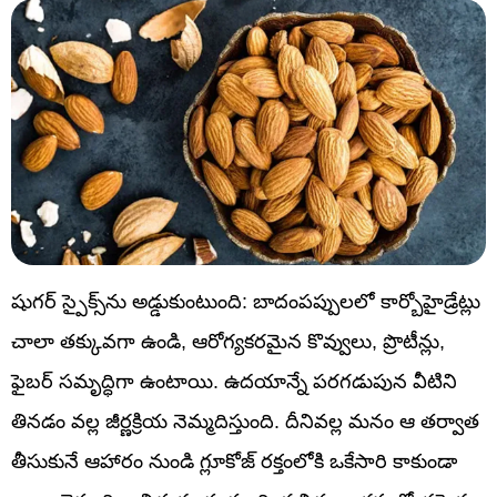
షుగర్ స్పైక్స్‌ను అడ్డుకుంటుంది: బాదంపప్పులలో కార్బోహైడ్రేట్లు
చాలా తక్కువగా ఉండి, ఆరోగ్యకరమైన కొవ్వులు, ప్రొటీన్లు,
ఫైబర్ సమృద్ధిగా ఉంటాయి. ఉదయాన్నే పరగడుపున వీటిని
తినడం వల్ల జీర్ణక్రియ నెమ్మదిస్తుంది. దీనివల్ల మనం ఆ తర్వాత
తీసుకునే ఆహారం నుండి గ్లూకోజ్ రక్తంలోకి ఒకేసారి కాకుండా