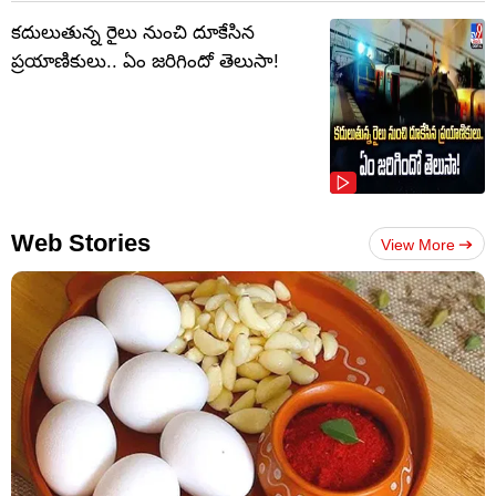
కదులుతున్న రైలు నుంచి దూకేసిన
ప్రయాణికులు.. ఏం జరిగిందో తెలుసా!
Web Stories
View More