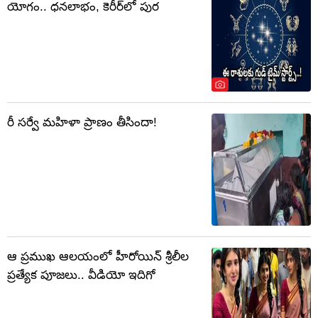
యోగం.. ధనలాభం, కెరీర్‌లో పుర
రీ సర్వే మహిళా ప్రాణం తీసిందా!
ఆ ప్రముఖ ఆలయంలో హీరోయిన్ శ్రీలీల
ప్రత్యేక పూజలు.. వీడియో ఇదిగో