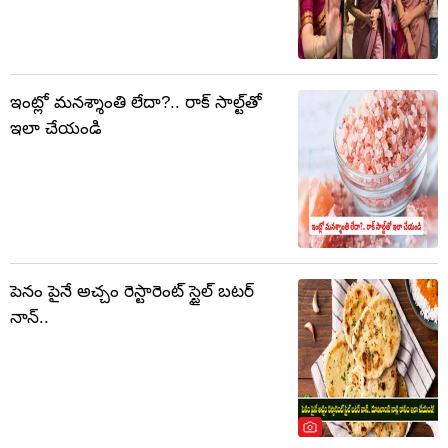
ఇంట్లో మనశ్శాంతి లేదా?.. రాక్ సాల్ట్‌తో
ఇలా చేయండి
పెనం పైనే అచ్చం రెస్టారెంట్ స్టైల్ బటర్
నాన్..