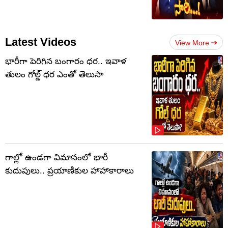
Latest Videos
View More
భారీగా పెరిగిన బంగారం ధర.. ఇవాళ
తులం గోల్డ్‌ ధర ఎంతో తెలుసా
గాల్లో ఉండగా విమానంలో భారీ
కుదుపులు.. ప్రయాణికుల హాహాకారాలు