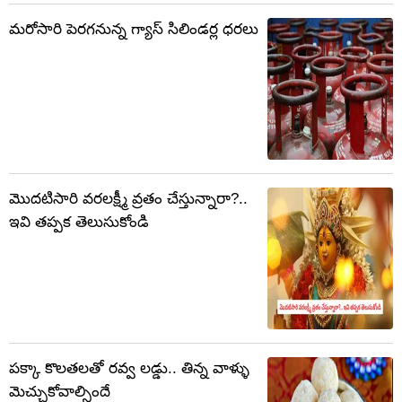
మరోసారి పెరగనున్న గ్యాస్ సిలిండర్ల ధరలు
మొదటిసారి వరలక్ష్మీ వ్రతం చేస్తున్నారా?..
ఇవి తప్పక తెలుసుకోండి
పక్కా కొలతలతో రవ్వ లడ్డు.. తిన్న వాళ్ళు
మెచ్చుకోవాల్సిందే