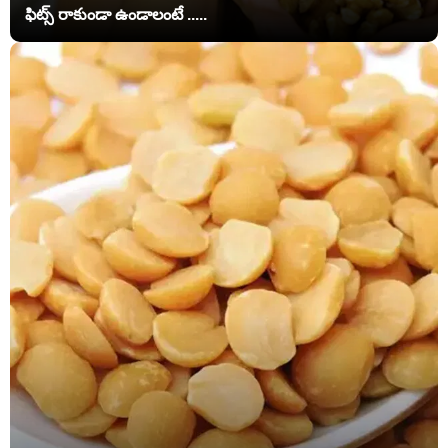
ఫిట్స్ రాకుండా ఉండాలంటే .....