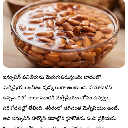
ఇన్సులిన్ పనితీరును మెరుగుపరుస్తుంది: బాదంలో
మెగ్నీషియం ఖనిజం పుష్కలంగా ఉంటుంది. డయాబెటిస్
ఉన్నవారిలో చాలా మందికి మెగ్నీషియం లోపం ఉన్నట్లు
పరిశోధనల్లో తేలింది. శరీరంలో తగినంత మెగ్నీషియం ఉంటే,
అది ఇన్సులిన్ హార్మోన్ కణాల్లోకి గ్లూకోజ్‌ను పంపే ప్రక్రియను