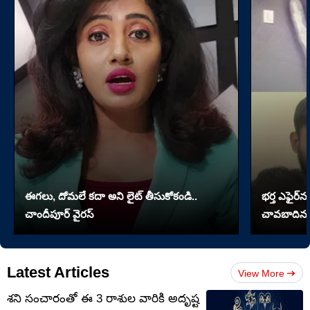
ఈగలు, దోమలే కదా అని లైట్ తీసుకోకండి..
భర్త ఎఫైర్‌న
చాందీపూర్ వైరస్
చావబాదిన భ
Latest Articles
View More
శని సంచారంతో ఈ 3 రాశుల వారికి అదృష్ట