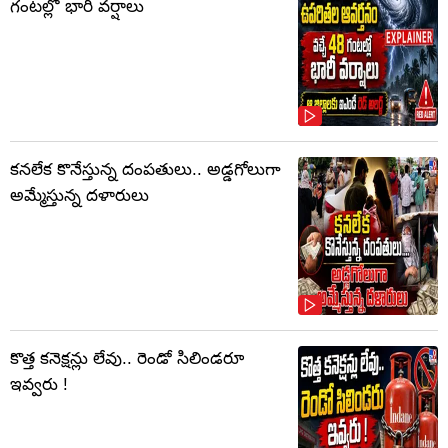
గంటల్లో భారీ వర్షాలు
కనలేక కొనేస్తున్న దంపతులు.. అడ్డగోలుగా
అమ్మేస్తున్న దళారులు
కొత్త కనెక్షన్లు లేవు.. రెండో సిలిండరూ
ఇవ్వరు !