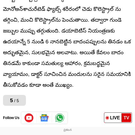
మోనోఅన్‌శాచురేటెడ్ ఫ్యాట్స్ శరీరంలో చెడు కొలెస్ట్రాల్ ను
తగ్గించి, మంచి కొలెస్ట్రాల్‌ను పెంచుతాయి. తద్వారా గుండె
జబ్బుల ముప్పు తగ్గుతుంది. డయాబెటిస్ నియంత్రణకు
ఉదయాన్నే 5 నుండి 6 నానబెట్టిన బాదంపప్పులను తినడం ఒక
అద్భుతమైన, సులభమైన అలవాటు. అయితే కేవలం బాదం
తినడమే కాకుండా సమతుల్య ఆహారం, క్రమబద్ధమైన
వ్యాయామం, డాక్టర్ సూచించిన మందులను సరైన సమయానికి
తీసుకోవడం కూడా అంతే ముఖ్యం.
5
/ 5
LIVE
TV
Follow Us