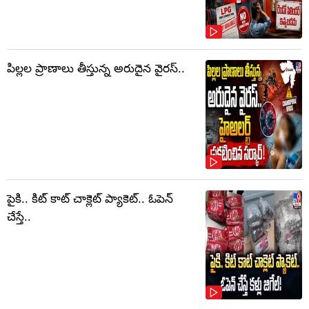
పిల్లల ప్రాణాలు తీస్తున్న అరుదైన వైరస్..
పైకి.. కిట్‌ కాట్‌ చాక్లెట్ ప్యాకెట్‌.. ఓపెన్‌
చేస్తే..