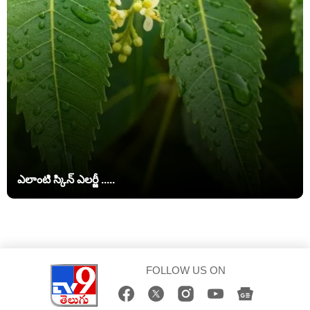
ఎలాంటి స్కిన్ ఎలర్జీ .....
FOLLOW US ON