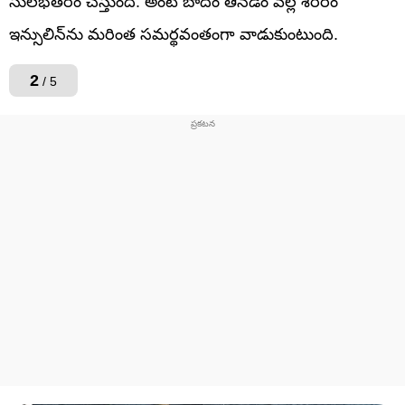
సులభతరం చేస్తుంది. అంటే బాదం తినడం వల్ల శరీరం
ఇన్సులిన్‌ను మరింత సమర్థవంతంగా వాడుకుంటుంది.
2
/ 5