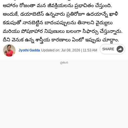
ఆహారం రోజంతా మన జీవక్రియలను ప్రభావితం చేస్తుంది.
అందుకే, డయాబెటిస్ ఉన్నవారు ప్రతిరోజూ ఉదయాన్నే ఖాళీ
కడుపుతో నానబెట్టిన బాదంపప్పులను తినాలని వైద్యులు
మరియు పోషకాహార నిపుణులు బలంగా సిఫార్సు చేస్తున్నారు.
దీని వెనుక ఉన్న శాస్త్రీయ కారణాలు ఏంటో ఇప్పుడు చూద్దాం.
SHARE
Jyothi Gadda
Updated on:
Jul 08, 2026 | 11:53 AM