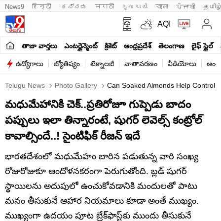
News9
हिन्दी 
ಕನ್ನಡ
मराठी
ગુજરાતી
বাংলা
ਪੰਜਾਬੀ
தமிழ
AQI
తాజా వార్తలు
ఎంటర్టైన్మెంట్
క్రికెట్
ఆంధ్రప్రదేశ్
తెలంగాణ
లైఫ్ స్టైల్
ఉద్యోగాలు
జ్యోతిష్యం
టెక్నాలజీ
వాతావరణం
వీడియోలు
అంతర
Telugu News
Photo Gallery
Can Soaked Almonds Help Control B
మధుమేహానికి చెక్..ప్రతిరోజూ గుప్పెడు బాదం
పప్పులు ఇలా తిన్నారంటే, షుగర్ లెవెల్స్ కంట్రోల్
కావాల్సిందే..! సైంటిఫిక్ రీజన్ ఇదే
భారతదేశంలో మధుమేహం బారిన పడుతున్న వారి సంఖ్య
రోజురోజుకూ ఆందోళనకరంగా పెరుగుతోంది. బ్లడ్ షుగర్
స్థాయిలను అదుపులో ఉంచుకోవడానికి మందులతో పాటు
మనం తీసుకునే ఆహార నియమాలు కూడా అంతే ముఖ్యం.
ముఖ్యంగా ఉదయం పూట బ్రేక్‌ఫాస్ట్‌కు ముందు తీసుకునే