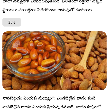
చాలా నెమ్మదిగా విడుదలవుతుంది. ఫలితంగా రక్తంలో చక్కెర
స్థాయిలు హఠాత్తుగా పెరగకుండా అదుపులో ఉంటాయి.
3
/ 5
నానబెట్టడం ఎందుకు ముఖ్యం?: ఎండబెట్టిన బాదం కంటే
నానబెట్టిన బాదం ఎందుకు శ్రేయస్కరమంటే, బాదం పొట్టులో