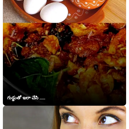
గుడ్డుతో ఇలా చేసి .....