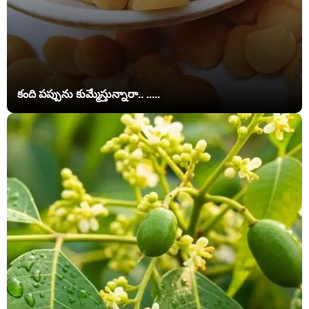
కంది పప్పును కుమ్మేస్తున్నారా.. .....