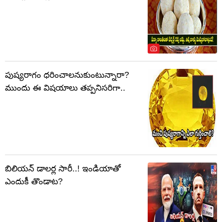
పుష్యరాగం ధరించాలనుకుంటున్నారా?
ముందు ఈ విషయాలు తప్పనిసరిగా..
బిలియన్ డాలర్ల సారీ..! ఇండియాతో
ఎందుకీ తొండాట?