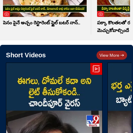
పెనం పైనే అచ్చం రెస్టారెంట్ స్టైల్ బటర్ నాన్..
పక్కా కొలతలతో రవ్వ 
మెచ్చుకోవాల్సిందే
Short Videos
View More