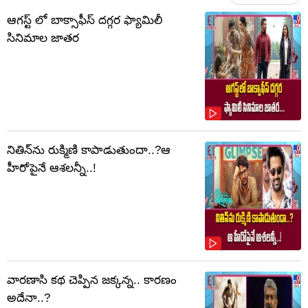
ఆగస్ట్ లో బాక్సాఫీస్ దగ్గర ఫ్యామిలీ
సినిమాల జాతర
నితిన్‌ను రుక్మిణి కాపాడుతుందా..?ఆ
హీరోపైనే ఆశలన్నీ..!
వారణాసి కథ చెప్పిన జక్కన్న.. కారణం
అదేనా..?