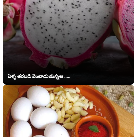
ఏళ్ళ తరబడి వెంటాడుతున్నఆ .....