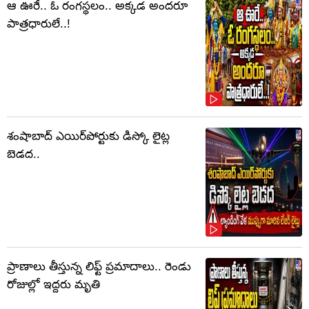
ఆ ఊరే.. ఓ రంగస్థలం.. అక్కడ అందరూ
పాత్రధారులే..!
శంషాబాద్ ఎయిర్‌పోర్టుకు డిస్కో లైట్ల
బెడద..
ప్రాణాలు తీస్తున్న లిఫ్ట్‌ ప్రమాదాలు.. రెండు
రోజుల్లో ఇద్దరు మృతి