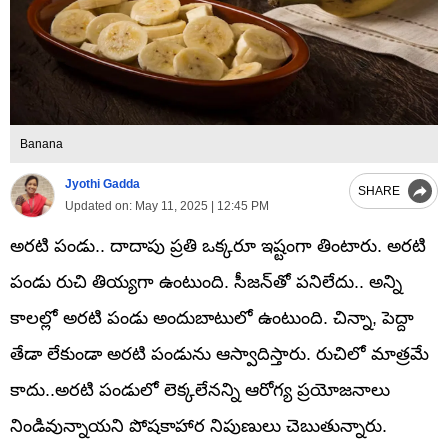
Banana
Jyothi Gadda
SHARE
Updated on:
May 11, 2025 | 12:45 PM
అరటి పండు.. దాదాపు ప్రతి ఒక్కరూ ఇష్టంగా తింటారు. అరటి
పండు రుచి తియ్యగా ఉంటుంది. సీజన్‌తో పనిలేదు.. అన్ని
కాలల్లో అరటి పండు అందుబాటులో ఉంటుంది. చిన్నా, పెద్దా
తేడా లేకుండా అరటి పండును ఆస్వాదిస్తారు. రుచిలో మాత్రమే
కాదు..అరటి పండులో లెక్కలేనన్ని ఆరోగ్య ప్రయోజనాలు
నిండివున్నాయని పోషకాహార నిపుణులు చెబుతున్నారు.