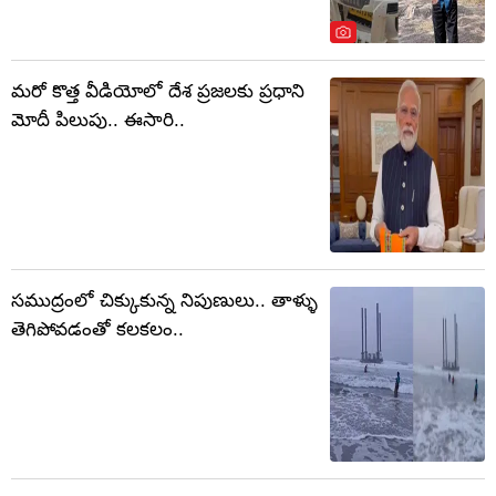
మరో కొత్త వీడియోలో దేశ ప్రజలకు ప్రధాని
మోదీ పిలుపు.. ఈసారి..
సముద్రంలో చిక్కుకున్న నిపుణులు.. తాళ్ళు
తెగిపోవడంతో కలకలం..