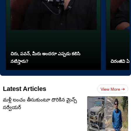
చిరు, పవన్, మీరు అందరూ ఎప్పడు కలిసి
నటిస్తారు?
చిరంజీవి ఏ 
Latest Articles
View More
మళ్లీ లంచం తీసుకుంటూ దొరికిన మైన్స్
సర్వేయర్