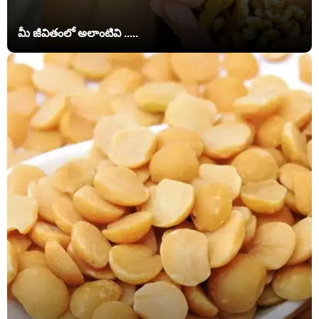
మీ జీవితంలో అలాంటివి .....