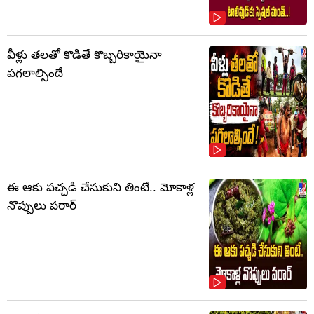
వీళ్లు తలతో కొడితే కొబ్బరికాయైనా
పగలాల్సిందే
ఈ ఆకు పచ్చడి చేసుకుని తింటే.. మోకాళ్ల
నొప్పులు పరార్‌