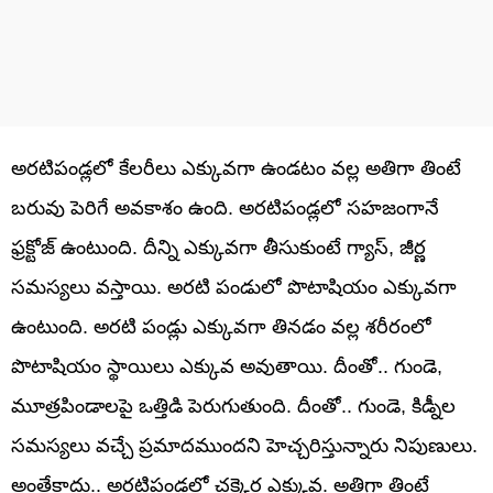
అరటిపండ్లలో కేలరీలు ఎక్కువగా ఉండటం వల్ల అతిగా తింటే
బరువు పెరిగే అవకాశం ఉంది. అరటిపండ్లలో సహజంగానే
ఫ్రక్టోజ్ ఉంటుంది. దీన్ని ఎక్కువగా తీసుకుంటే గ్యాస్, జీర్ణ
సమస్యలు వస్తాయి. అరటి పండులో పొటాషియం ఎక్కువగా
ఉంటుంది. అరటి పండ్లు ఎక్కువగా తినడం వల్ల శరీరంలో
పొటాషియం స్థాయిలు ఎక్కువ అవుతాయి. దీంతో.. గుండె,
మూత్రపిండాలపై ఒత్తిడి పెరుగుతుంది. దీంతో.. గుండె, కిడ్నీల
సమస్యలు వచ్చే ప్రమాదముందని హెచ్చరిస్తున్నారు నిపుణులు.
అంతేకాదు.. అరటిపండ్లలో చక్కెర ఎక్కువ. అతిగా తింటే