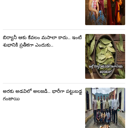
బిర్యానీ ఆకు కేవలం మసాలా కాదు.. ఇంటి
శుభానికి ప్రతీకగా ఎందుకు..
అరకు అడవిలో అలజడి.. భారీగా పట్టుబడ్డ
గంజాయి