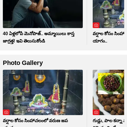
40 ఏళ్లలోపే మెనోపాజ్.. అమ్మాయిలు కాస్త
వర్షాల కోసం సిం
జాగ్రత్త! ఇవి తెలుసుకోండి
యాగం..
Photo Gallery
వర్షాల కోసం సింహాచలంలో వరుణ జప
గుడ్లు, పాల కన్నా మ