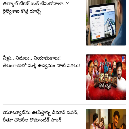
తత్కాల్ టికెట్ బుక్ చేసుకోవాలా..?
రైల్వేశాఖ కొత్త రూల్స్
నీళ్లు.. నిధులు.. నియామకాలు!
తెలంగాణలో మళ్లీ ఉద్యమం నాటి సెగలు!
యూట్యూబ్‌ను ఊపేస్తోన్న డీమాన్ పవన్,
రీతూ చౌదరీల రొమాంటిక్ సాంగ్