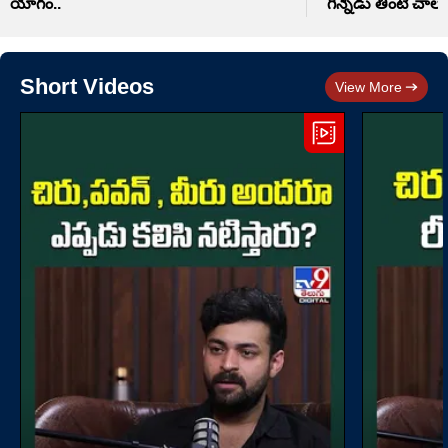
యాగం..
గిన్నెడు తింటే చాలు
Short Videos
View More