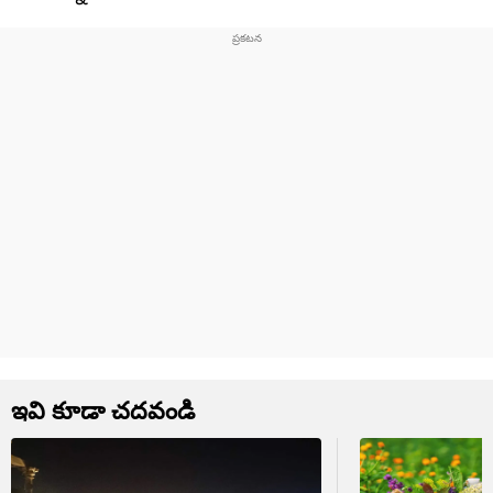
ఇవి కూడా చదవండి