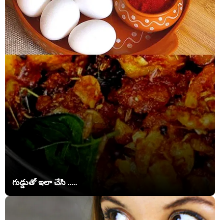
గుడ్డుతో ఇలా చేసి .....