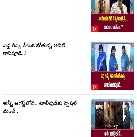
పెద్ద రిస్కే తీసుకోబోతున్న అనిల్
రావిపూడి..!
అన్నీ ఆగస్ట్‌లోనే.. టాలీవుడ్‌కు స్పెషల్
మంత్..!