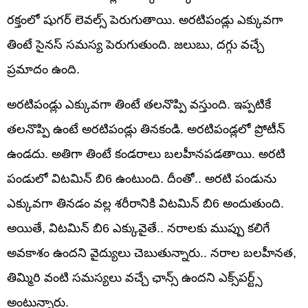
రక్తంలో షుగర్ లెవల్స్ పెరుగుతాయి. అరటిపండ్లు ఎక్కువగా
తింటే సైనస్ సమస్య పెరుగుతుంది. జలుబు, దగ్గు వచ్చే
ప్రమాదం ఉంది.
అరటిపండ్లు ఎక్కువగా తింటే తలనొప్పి వస్తుంది. ఇప్పటికే
తలనొప్పి ఉంటే అరటిపండ్లు తినకండి. అరటిపండ్లలో ప్రోటీన్
ఉండదు. అతిగా తింటే కండరాలు బలహీనపడతాయి. అరటి
పండులో విటమిన్ బి6 ఉంటుంది. దీంతో.. అరటి పండును
ఎక్కువగా తినడం వల్ల శరీరానికి విటమిన్ బి6 అందుతుంది.
అయితే, విటమిన్ బి6 ఎక్కువైతే.. నరాలకు ముప్పు కలిగే
అవకాశం ఉందని వైద్యులు చెబుతున్నారు.. నరాల బలహీనత,
తిమ్మిరి వంటి సమస్యలు వచ్చే ఛాన్స్ ఉందని ఎక్స్‌పర్ట్స్
అంటున్నారు.