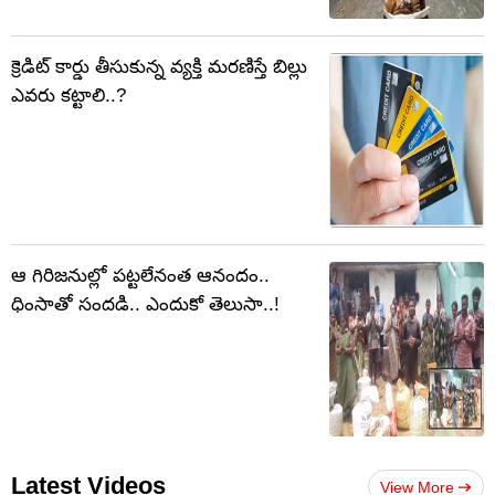
క్రెడిట్ కార్డు తీసుకున్న వ్యక్తి మరణిస్తే బిల్లు
ఎవరు కట్టాలి..?
ఆ గిరిజనుల్లో పట్టలేనంత ఆనందం..
ధింసాతో సందడి.. ఎందుకో తెలుసా..!
Latest Videos
View More