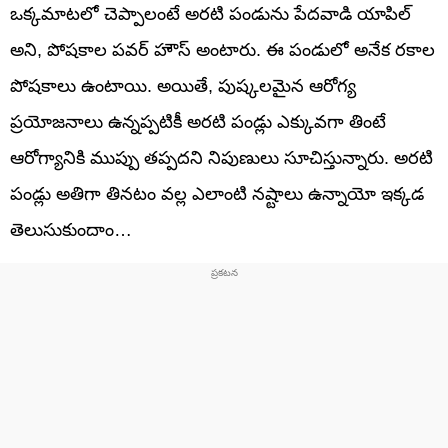
ఒక్కమాటలో చెప్పాలంటే అరటి పండును పేదవాడి యాపిల్‌
అని, పోషకాల పవర్ హౌస్ అంటారు. ఈ పండులో అనేక రకాల
పోషకాలు ఉంటాయి. అయితే, పుష్కలమైన ఆరోగ్య
ప్రయోజనాలు ఉన్నప్పటికీ అరటి పండ్లు ఎక్కువగా తింటే
ఆరోగ్యానికి ముప్పు తప్పదని నిపుణులు సూచిస్తున్నారు. అరటి
పండ్లు అతిగా తినటం వల్ల ఎలాంటి నష్టాలు ఉన్నాయో ఇక్కడ
తెలుసుకుందాం…