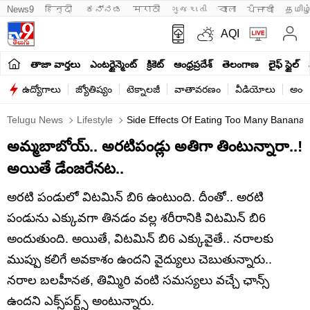
News9
हिन्दी 
ಕನ್ನಡ
मराठी
ગુજરાતી
বাংলা
ਪੰਜਾਬੀ
தமிழ
AQI
తాజా వార్తలు
ఎంటర్టైన్మెంట్
క్రికెట్
ఆంధ్రప్రదేశ్
తెలంగాణ
లైఫ్ స్టైల్
ఉద్యోగాలు
జ్యోతిష్యం
టెక్నాలజీ
వాతావరణం
వీడియోలు
అంతర
Telugu News
Lifestyle
Side Effects Of Eating Too Many Bananas 
అమ్మబాబోయ్.. అరటిపండ్లు అతిగా తింటున్నారా..!
అయితే డేంజరేనట..
అరటి పండులో విటమిన్ బి6 ఉంటుంది. దీంతో.. అరటి
పండును ఎక్కువగా తినడం వల్ల శరీరానికి విటమిన్ బి6
అందుతుంది. అయితే, విటమిన్ బి6 ఎక్కువైతే.. నరాలకు
ముప్పు కలిగే అవకాశం ఉందని వైద్యులు చెబుతున్నారు..
నరాల బలహీనత, తిమ్మిరి వంటి సమస్యలు వచ్చే ఛాన్స్
ఉందని ఎక్స్‌పర్ట్స్ అంటున్నారు.