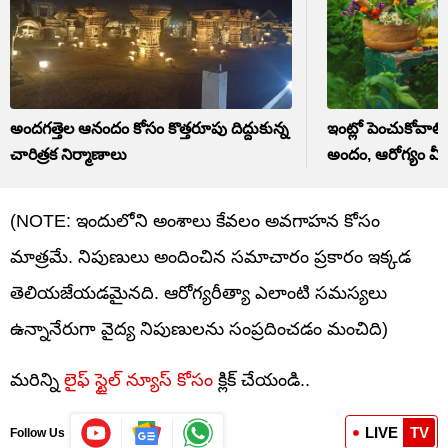
అందగత్తెల ఆనందం కోసం కొత్తరూపు దిద్దుకున్న
ఇంట్లో పెంచుకోవాల
చారిత్రక నిర్మాణాలు
అందం, ఆరోగ్యం మీ
(NOTE: ఇందులోని అంశాలు కేవలం అవగాహన కోసం
మాత్రమే. నిపుణులు అందించిన సమాచారం ప్రకారం ఇక్కడ
తెలియజేయడమైనది. ఆరోగ్యరీత్యా ఎలాంటి సమస్యలు
ఉన్నానేరుగా వైద్య నిపుణులను సంప్రదించడం మంచిది)
మరిన్ని
లైఫ్ స్టైల్ న్యూస్ కోసం
క్లిక్ చేయండి..
LIVE
TV
Follow Us