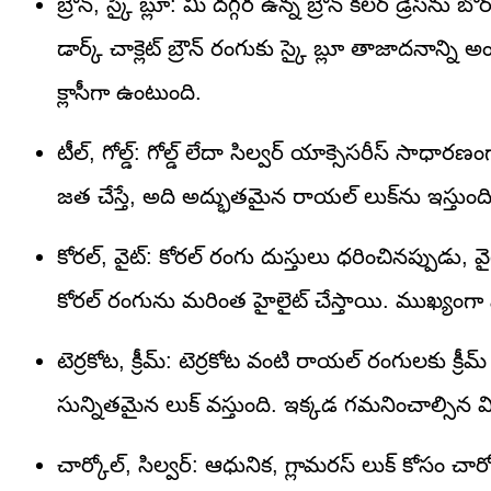
బ్రౌన్, స్కై బ్లూ: మీ దగ్గర ఉన్న బ్రౌన్ కలర్ డ్రెస్‌ను బ
డార్క్ చాక్లెట్ బ్రౌన్ రంగుకు స్కై బ్లూ తాజాదనాన్ని 
క్లాసీగా ఉంటుంది.
టీల్, గోల్డ్: గోల్డ్ లేదా సిల్వర్ యాక్సెసరీస్ సాధారణం
జత చేస్తే, అది అద్భుతమైన రాయల్ లుక్‌ను ఇస్తుం
కోరల్, వైట్: కోరల్ రంగు దుస్తులు ధరించినప్పుడు, 
కోరల్ రంగును మరింత హైలైట్ చేస్తాయి. ముఖ్యంగా సమ్
టెర్రకోట, క్రీమ్: టెర్రకోట వంటి రాయల్ రంగులకు క్రీ
సున్నితమైన లుక్ వస్తుంది. ఇక్కడ గమనించాల్సిన 
చార్కోల్, సిల్వర్: ఆధునిక, గ్లామరస్ లుక్ కోసం చార