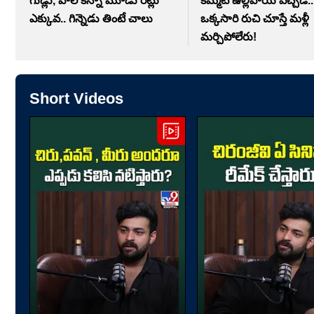
గుడ్లు, పాల కన్నా మూడు రెట్లు
కమ్మటి ఉల్లిపాయ పచ్చడి..
ఎక్కువ.. గిన్నెడు తింటే చాలు
ఒక్కసారి రుచి చూస్తే మళ్లీ
మర్చిపోలేరు!
Short Videos