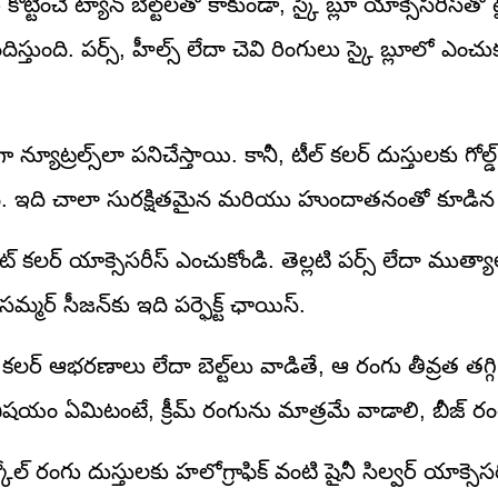
ోర్ కొట్టించే ట్యాన్ బెల్ట్‌లతో కాకుండా, స్కై బ్లూ యాక్సెసరీస్‌త
అందిస్తుంది. పర్స్, హీల్స్ లేదా చెవి రింగులు స్కై బ్లూలో ఎం
గా న్యూట్రల్స్‌లా పనిచేస్తాయి. కానీ, టీల్ కలర్ దుస్తులకు గోల్డ
ది. ఇది చాలా సురక్షితమైన మరియు హుందాతనంతో కూడిన కలర
వైట్ కలర్ యాక్సెసరీస్ ఎంచుకోండి. తెల్లటి పర్స్ లేదా ము
మర్ సీజన్‌కు ఇది పర్ఫెక్ట్ ఛాయిస్.
మ్ కలర్ ఆభరణాలు లేదా బెల్ట్‌లు వాడితే, ఆ రంగు తీవ్రత తగ్
విషయం ఏమిటంటే, క్రీమ్ రంగును మాత్రమే వాడాలి, బీజ్ ర
్కోల్ రంగు దుస్తులకు హలోగ్రాఫిక్ వంటి షైనీ సిల్వర్ యాక్సె