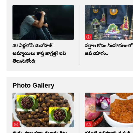
40 ఏళ్లలోపే మెనోపాజ్..
వర్షాల కోసం సింహాచలంల
అమ్మాయిలు కాస్త జాగ్రత్త! ఇవి
జప యాగం..
తెలుసుకోండి
Photo Gallery