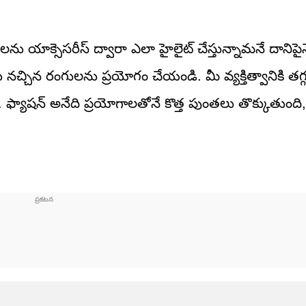
ులను యాక్సెసరీస్ ద్వారా ఎలా హైలైట్ చేస్తున్నామనే దానిప
ు నచ్చిన రంగులను ప్రయోగం చేయండి. మీ వ్యక్తిత్వానికి తగ
ాషన్ అనేది ప్రయోగాలతోనే కొత్త పుంతలు తొక్కుతుంది, 