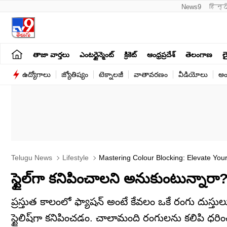
News9
हिन्द
తాజా వార్తలు
ఎంటర్టైన్మెంట్
క్రికెట్
ఆంధ్రప్రదేశ్
తెలంగాణ
లై
ఉద్యోగాలు
జ్యోతిష్యం
టెక్నాలజీ
వాతావరణం
వీడియోలు
అం
Telugu News
Lifestyle
Mastering Colour Blocking: Elevate Yo
స్టైల్‌గా కనిపించాలని అనుకుంటున్నారా? ఈ
ప్రస్తుత కాలంలో ఫ్యాషన్ అంటే కేవలం ఒకే రంగు దుస్త
స్టైలిష్‌గా కనిపించడం. చాలామంది రంగులను కలిపి ధరించడా