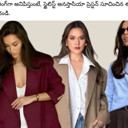
్‌గా అనిపిస్తుంటే, స్టైలిస్ట్ అనస్తాసియా ప్రెస్టన్ సూచించిన
చండి.