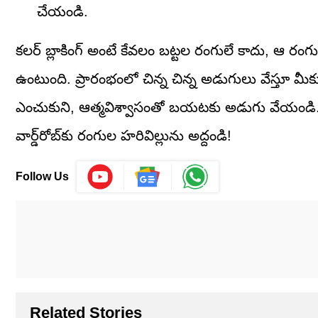
చేయండి.
కలర్ బ్లాకింగ్ అంటే కేవలం బట్టల రంగులే కాదు, ఆ రంగ
ఉంటుంది. ప్రారంభంలో చిన్న చిన్న అడుగులు వేస్తూ మీక
ఎంచుకుని, ఆత్మవిశ్వాసంతో బయటకు అడుగు వేయండి. ఫ్య
వార్డ్‌రోబ్‌కు రంగుల హరివిల్లును అద్దండి!
Follow Us
Related Stories