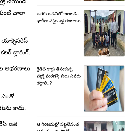
ో ట్రై చేయండి.
చుకుంటే చాలా
అరకు అడవిలో అలజడి..
భారీగా పట్టుబడ్డ గంజాయి
్ యాక్సెసరీస్
్ బ్లాకింగ్.
త్యాల ఆభరణాలు
క్రెడిట్ కార్డు తీసుకున్న
వ్యక్తి మరణిస్తే బిల్లు ఎవరు
కట్టాలి..?
గి ఎంతో
ంగును కాదు.
సరీస్ జత
ఆ గిరిజనుల్లో పట్టలేనంత