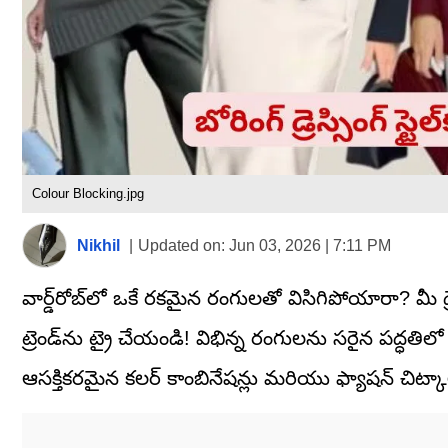
Colour Blocking.jpg
Nikhil
|
Updated on:
Jun 03, 2026 | 7:11 PM
వార్డ్‌రోబ్‌లో ఒకే రకమైన రంగులతో విసిగిపోయారా? మీ డ్ర
ట్రెండ్‌ను ట్రై చేయండి! విభిన్న రంగులను సరైన పద్ధతిలో మ
ఆసక్తికరమైన కలర్ కాంబినేషన్లు మరియు ఫ్యాషన్ చిట్క