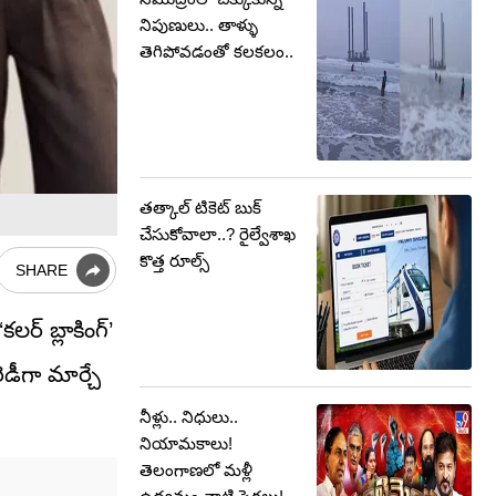
నిపుణులు.. తాళ్ళు
తెగిపోవడంతో కలకలం..
తత్కాల్ టికెట్ బుక్
చేసుకోవాలా..? రైల్వేశాఖ
కొత్త రూల్స్
SHARE
ర్ బ్లాకింగ్’
ెడీగా మార్చే
నీళ్లు.. నిధులు..
నియామకాలు!
తెలంగాణలో మళ్లీ