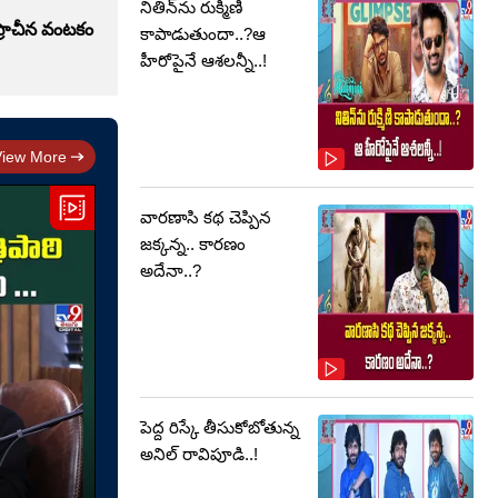
నితిన్‌ను రుక్మిణి
్రాచీన వంటకం
కాపాడుతుందా..?ఆ
హీరోపైనే ఆశలన్నీ..!
View More
వారణాసి కథ చెప్పిన
జక్కన్న.. కారణం
అదేనా..?
పెద్ద రిస్కే తీసుకోబోతున్న
అనిల్ రావిపూడి..!