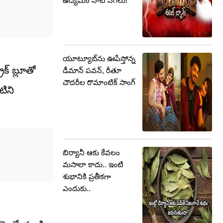
ఉద్యమం నాటి సెగలు!
యూట్యూబ్‌ను ఊపేస్తోన్న
క్ బ్లూతో
డీమాన్ పవన్, రీతూ
చౌదరీల రొమాంటిక్ సాంగ్
టిని
బిర్యానీ ఆకు కేవలం
మసాలా కాదు.. ఇంటి
శుభానికి ప్రతీకగా
ఎందుకు..