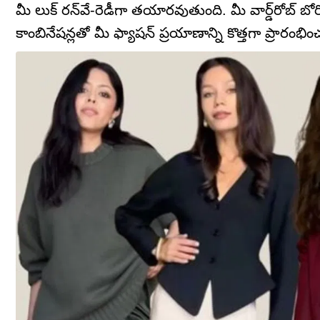
మీ లుక్ రన్‌వే-రెడీగా తయారవుతుంది. మీ వార్డ్‌రోబ్ బోరింగ
కాంబినేషన్లతో మీ ఫ్యాషన్ ప్రయాణాన్ని కొత్తగా ప్రారంభిం