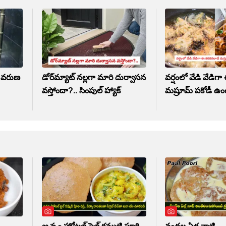
ో వరుణ
డోర్‌మ్యాట్ నల్లగా మారి దుర్వాసన
వర్షంలో వేడి వేడిగ
వస్తోందా?.. సింపుల్ హ్యాక్
మష్రూమ్ పకోడీ ఉంట