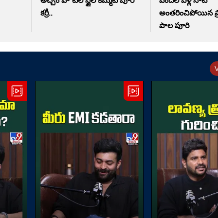
అచ్చం హోటల్ స్టైల్ కమ్మటి పూరి
వందల ఏళ్ల నాటి
కర్రీ..
అంతరించిపోయిన ప
పాల పూరి