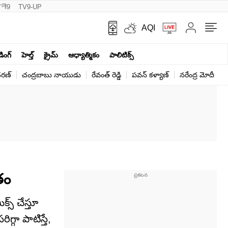
नी9
TV9-UP
AQI
ండింగ్
హెల్త్‌
క్రైమ్
ఆధ్యాత్మికం
పాలిటిక్స్‌
ర‌ణ్‌
చంద్రబాబు నాయుడు
రేవంత్ రెడ్డి
పవన్ కళ్యాణ్
నరేంద్ర మోదీ
క
తం
స్ చేస్తూ
్గా పాటిస్తే,