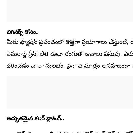
బిగినర్స్ కోసం..
మీరు ఫ్యాషన్ ప్రపంచంలో కొత్తగా ప్రయోగాలు చేస్తుంటే, 
ఎమరాల్డ్ గ్రీన్, లేత ఊదా రంగుతో ఆవాలు పసుపు, ఎరుపు
ధరించడం చాలా సులభం, పైగా ఏ మాత్రం అసహజంగా 
అద్భుతమైన కలర్ బ్లాకింగ్..