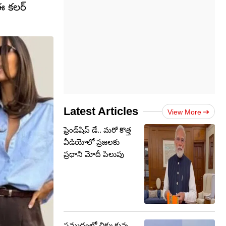
 ఈ కలర్
Latest Articles
View More
ఫ్రెండ్‌షిప్ డే.. మరో కొత్త
వీడియోలో ప్రజలకు
ప్రధాని మోదీ పిలుపు
సముద్రంలో చిక్కుకున్న