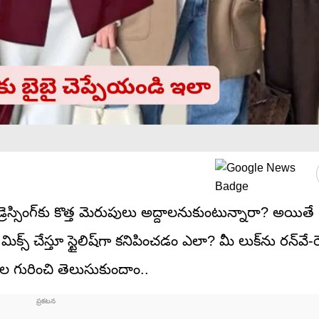
ెస్సింగ్‌కు కొత్త మెరుపులు అద్దాలనుకుంటున్నారా? అయితే ‘కల
ిక్స్ చేస్తూ స్టైలిష్‌గా కనిపించడం ఎలా? మీ లుక్‌ను రన్‌వే-ర
ాల గురించి తెలుసుకుందాం..