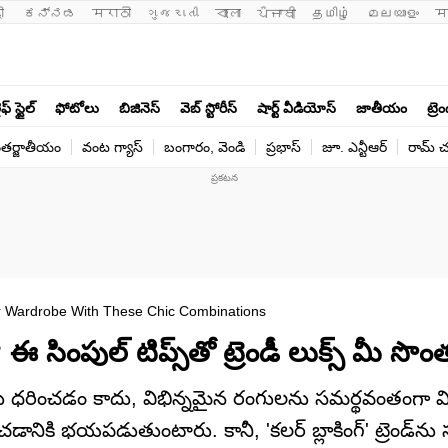
ी 
ಕನ್ನಡ
मराठी
ગુજરાતી
বাংলা
ਪੰਜਾਬੀ
தமிழ்
മലയാളം
म
ఫ్ స్టైల్
ఫోటోలు
బిజినెస్
వెబ్ స్టోరీస్
షార్ట్ వీడియోస్
జాతీయం
ట్రె
తర్జాతీయం
వంట గ్యాస్
బంగారం, వెండి
ప్రభాస్
జూ. ఎన్టీఆర్
రామ్ చ‌
ur Wardrobe With These Chic Combinations
 సింపుల్ టిప్స్‌తో ట్రెండీ లుక్స్‌ మీ సొం
ులు ధరించడం కాదు, విభిన్నమైన రంగులను సమర్థవంతంగా మిక్
నికి భయపడుతుంటారు. కానీ, 'కలర్ బ్లాకింగ్' ట్రెండ్‌ను సరిగ