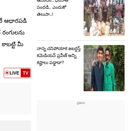
ఆనందం.. ధింసాతో
సందడి.. ఎందుకో
తెలుసా..!
ైనే ఆధారపడి
్గ రంగులను
కాబట్టి మీ
నాన్న చనిపోయాక జబర్దస్త్
కమెడియన్ ప్రవీణ్ అన్ని
కష్టాలు పడ్డాడా?
LIVE
TV