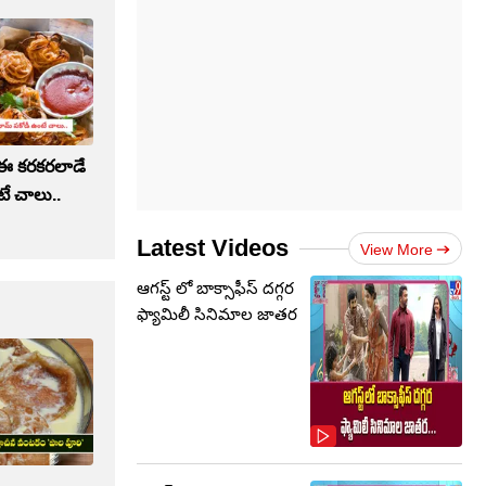
ా ఈ కరకరలాడే
ే చాలు..
Latest Videos
View More
ఆగస్ట్ లో బాక్సాఫీస్ దగ్గర
ఫ్యామిలీ సినిమాల జాతర