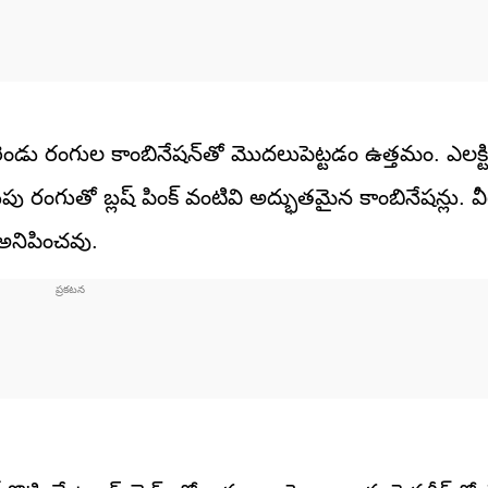
రెండు రంగుల కాంబినేషన్‌తో మొదలుపెట్టడం ఉత్తమం. ఎలక్ట్రి
 రంగుతో బ్లష్ పింక్ వంటివి అద్భుతమైన కాంబినేషన్లు. వీ
అనిపించవు.