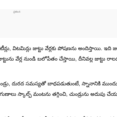
టీన్లు, విటమిన్లు జుట్టు వేర్లకు పోషణను అందిస్తాయి. ఇది జు
ుట్టును వేర్ల నుండి బలోపేతం చేస్తాయి, దీనివల్ల జుట్టు రా
డ్రు, దురద సమస్యతో బాధపడుతుంటే, స్నానానికి ముందు స్
ీ గుణాలు స్కాల్ప్ మంటను తగ్గించి, చుండ్రును అదుపు చ