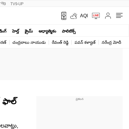
नी9
TV9-UP
AQI
ండింగ్
హెల్త్‌
క్రైమ్
ఆధ్యాత్మికం
పాలిటిక్స్‌
ర‌ణ్‌
చంద్రబాబు నాయుడు
రేవంత్ రెడ్డి
పవన్ కళ్యాణ్
నరేంద్ర మోదీ
క
 ఫాల్‌
లవాట్లు,