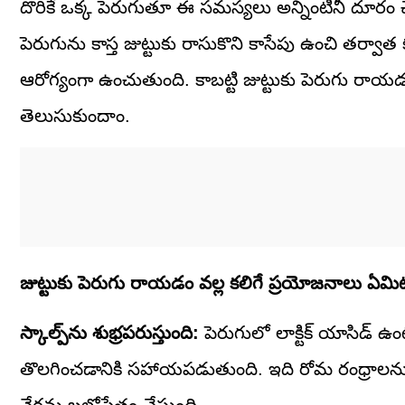
దొరికే ఒక్క పెరుగుతూ ఈ సమస్యలు అన్నింటినీ దూరం
పెరుగును కాస్త జుట్టుకు రాసుకొని కాసేపు ఉంచి తర్వాత
ఆరోగ్యంగా ఉంచుతుంది. కాబట్టి జుట్టుకు పెరుగు రాయ
తెలుసుకుందాం.
జుట్టుకు పెరుగు రాయడం వల్ల కలిగే ప్రయోజనాలు ఏమి
స్కాల్ప్‌ను శుభ్రపరుస్తుంది:
పెరుగులో లాక్టిక్ యాసిడ్ ఉ
తొలగించడానికి సహాయపడుతుంది. ఇది రోమ రంధ్రాలను తెర