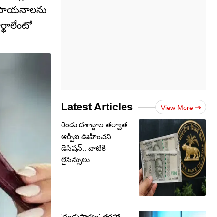
 రాసాయనాలను
్థాలేంటో
Latest Articles
View More
రెండు దశాబ్దాల తర్వాత
ఆర్బీఐ ఊహించని
డెసిషన్.. వాటికి
లైసెన్సులు
'దండుపాళ్యం' తరహా