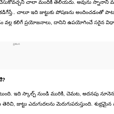
 చేసుకోవచ్చని చాలా మందికి తెలియదు. అవును స్నానాని 
 కడిగేస్తే.. చాలూ ఇది జుట్టుకు పోషణను అందించడంతో పాటు 
డం వల్ల కలిగే ప్రయోజనాలు, దానిని ఉపయోగించే సరైన విధ
టి?
ంటుంది. ఇది స్కాల్ప్ నుండి మురికి, చెమట, అదనపు నూనెన
ిచి, జుట్టు ఎదుగుదలను మెరుగుపరుస్తుంది. శుభ్రమైన స్క