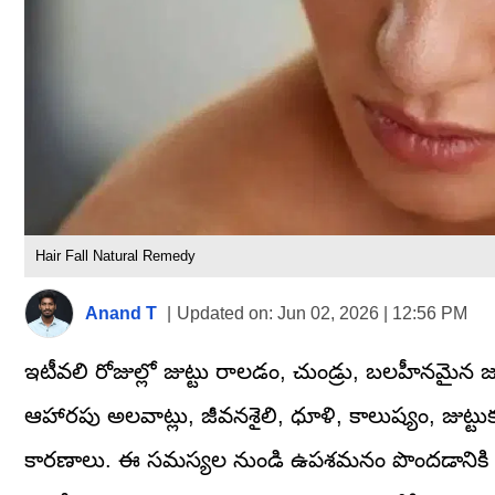
Hair Fall Natural Remedy
Anand T
|
Updated on:
Jun 02, 2026 | 12:56 PM
ఇటీవలి రోజుల్లో జుట్టు రాలడం, చుండ్రు, బలహీనమైన
ఆహారపు అలవాట్లు, జీవనశైలి, ధూళి, కాలుష్యం, జుట్ట
కారణాలు. ఈ సమస్యల నుండి ఉపశమనం పొందడానికి చాలామం