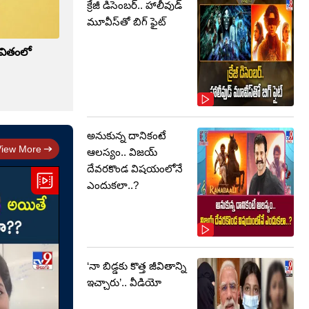
క్రేజీ డిసెంబర్‌.. హాలీవుడ్
మూవీస్‌తో బిగ్ ఫైట్‌
జీవితంలో
అనుకున్న దానికంటే
View More
ఆలస్యం.. విజయ్
దేవరకొండ విషయంలోనే
ఎందుకలా..?
‘నా బిడ్డకు కొత్త జీవితాన్ని
ఇచ్చారు’.. వీడియో