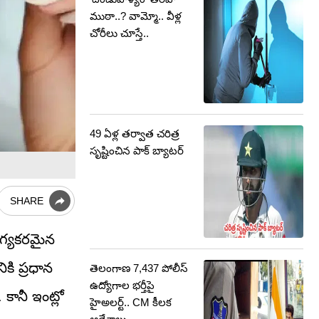
ముఠా..? వామ్మో.. వీళ్ల
చోరీలు చూస్తే..
49 ఏళ్ల తర్వాత చరిత్ర
సృష్టించిన పాక్ బ్యాటర్
SHARE
ోగ్యకరమైన
కి ప్రధాన
తెలంగాణ 7,437 పోలీస్
ఉద్యోగాల భర్తీపై
కానీ ఇంట్లో
హైఅలర్ట్.. CM కీలక