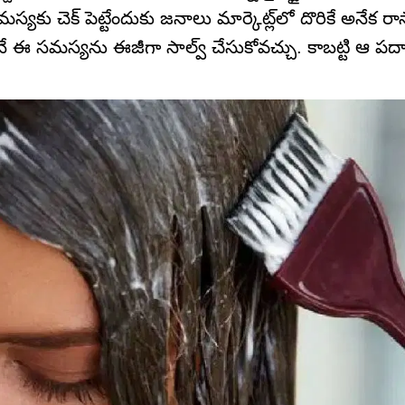
కు చెక్ పెట్టేందుకు జనాలు మార్కెట్ల్‌లో దొరికే అనేక
ోనే ఈ సమస్యను ఈజీగా సాల్వ్ చేసుకోవచ్చు. కాబట్టి ఆ పదార