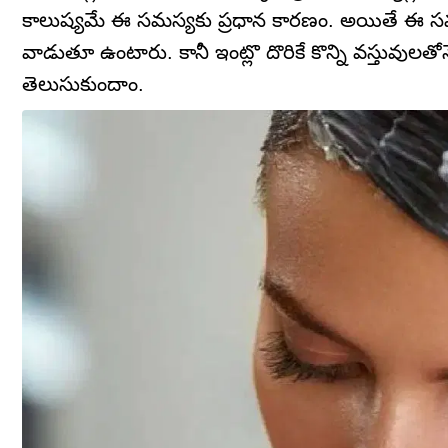
కాలుష్యమే ఈ సమస్యకు ప్రధాన కారణం. అయితే ఈ సమస్య
వాడుతూ ఉంటారు. కానీ ఇంట్లొ దొరికే కొన్ని వస్తువులత
తెలుసుకుందాం.