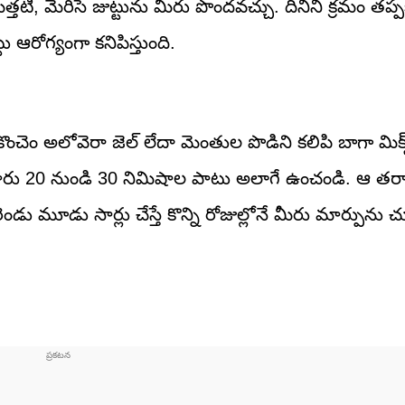
్తటి, మెరిసే జుట్టును మీరు పొందవచ్చు. దీనిని క్రమం తప్
 ఆరోగ్యంగా కనిపిస్తుంది.
ంచెం అలోవెరా జెల్ లేదా మెంతుల పొడిని కలిపి బాగా మిక్
ి, సుమారు 20 నుండి 30 నిమిషాల పాటు అలాగే ఉంచండి. ఆ తర
ండు మూడు సార్లు చేస్తే కొన్ని రోజుల్లోనే మీరు మార్పును చూ