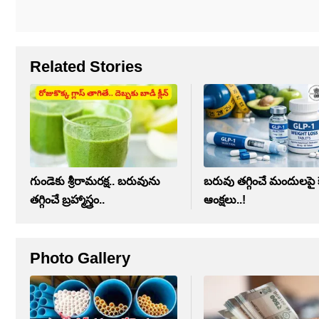
Related Stories
గుండెకు శ్రీరామరక్ష.. బరువును
బరువు తగ్గించే మందులపై క
తగ్గించే బ్రహ్మాస్త్రం..
ఆంక్షలు..!
Photo Gallery