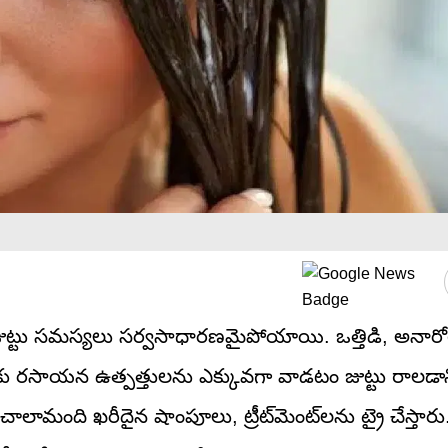
 జుట్టు సమస్యలు సర్వసాధారణమైపోయాయి. ఒత్తిడి, అనార
ుకు రసాయన ఉత్పత్తులను ఎక్కువగా వాడటం జుట్టు రాలడాని
ది ఖరీదైన షాంపూలు, ట్రీట్‌మెంట్‌లను ట్రై చేస్తారు. 