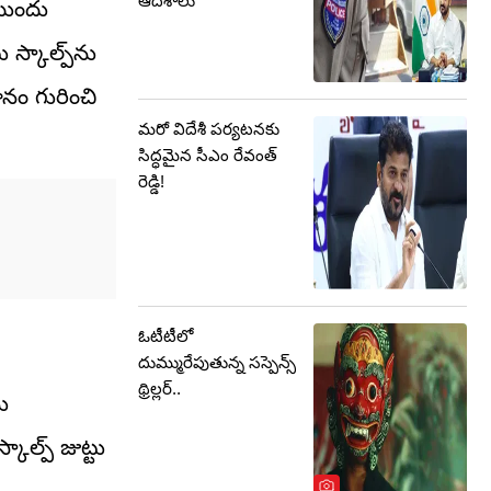
ఆదేశాలు
ముందు
స్కాల్ప్‌ను
ానం గురించి
మరో విదేశీ పర్యటనకు
సిద్ధమైన సీఎం రేవంత్
రెడ్డి!
ఓటీటీలో
దుమ్మురేపుతున్న సస్పెన్స్
థ్రిల్లర్..
ు
ాల్ప్ జుట్టు