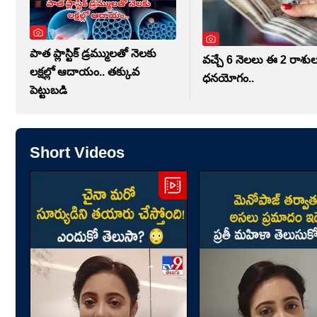
పాత ప్లాస్టిక్ డ్రమ్ములతో నెలకు
వచ్చే 6 నెలలు ఈ 2 రాశుల 
లక్షల్లో ఆదాయం.. తక్కువ
ధనయోగం..
పెట్టుబడి
Short Videos