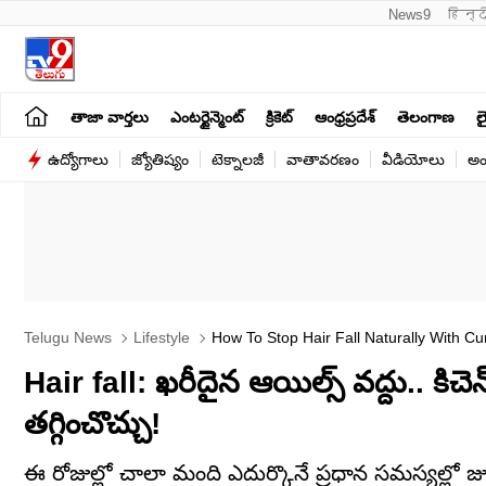
News9
हिन्द
తాజా వార్తలు
ఎంటర్టైన్మెంట్
క్రికెట్
ఆంధ్రప్రదేశ్
తెలంగాణ
లై
ఉద్యోగాలు
జ్యోతిష్యం
టెక్నాలజీ
వాతావరణం
వీడియోలు
అం
Telugu News
Lifestyle
How To Stop Hair Fall Naturally With C
Hair fall: ఖరీదైన ఆయిల్స్‌ వద్దు.. కిచ
తగ్గించొచ్చు!
ఈ రోజుల్లో చాలా మంది ఎదుర్కొనే ప్రధాన సమస్యల్లో జు