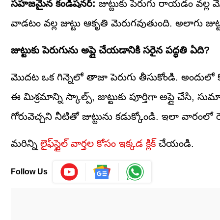
సహజమైన కండిషనర్:
జుట్టుకు పెరుగు రాయడం వల్ల మెత
వాడటం వల్ల జుట్టు ఆకృతి మెరుగవుతుంది. అలాగు జుట్టు
జుట్టుకు పెరుగును అప్లై చేయడానికి సరైన పద్ధతి ఏది?
మొదట ఒక గిన్నెలో తాజా పెరుగు తీసుకోండి. అందులో కొ
ఈ మిశ్రమాన్ని స్కాల్ప్, జుట్టుకు పూర్తిగా అప్లై చేస
గోరువెచ్చని నీటితో జుట్టును కడుక్కోండి. ఇలా వారంలో రె
మరిన్ని
లైఫ్‌స్టైల్ వార్తల కోసం ఇక్కడ క్లిక్
చేయండి.
Follow Us