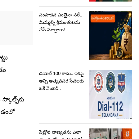
సంపాదన ఎంతైనా సరే..
మిమ్మల్ని శ్రీమంతులను
చేసే సూత్రాలు!
ట్టు
లడం
డయల్ 100 కాదు.. ఇకపై
అన్ని అత్యవసర సేవలకు
ఒకే నెంబర్‌..
కాల్ప్‌కు
ేయడంలో
పెట్రోల్‌ నాణ్యతను ఎలా