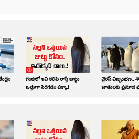
ేంద్రం
గంజిలో ఇవి కలిపి రాస్తే జుట్టు
వైరస్ విజృంభణ.. 
ఒత్తుగా పెరగడం పక్కా!
జాతులకు ప్రమాద ఘ