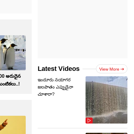
Latest Videos
View More
400 అరుదైన
ఇందూరు నయాగర
ంటికలు..!
జలపాతం ఎప్పుడైనా
చూశారా?