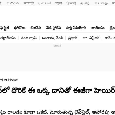
ी 
ಕನ್ನಡ
मराठी
ગુજરાતી
বাংলা
ਪੰਜਾਬੀ
தமிழ்
മലയാളം
म
ఫ్ స్టైల్
ఫోటోలు
బిజినెస్
వెబ్ స్టోరీస్
షార్ట్ వీడియోస్
జాతీయం
ట్రె
తర్జాతీయం
వంట గ్యాస్
బంగారం, వెండి
ప్రభాస్
జూ. ఎన్టీఆర్
రామ్ చ‌
urd At Home
ెన్‌లో దొరికే ఈ ఒక్క దానితో ఈజీగా హెయిర్‌
ట్టు రాలడం కూడా ఒకటి. మారుతున్న లైఫ్‌స్టైల్, ఆహారపు అ