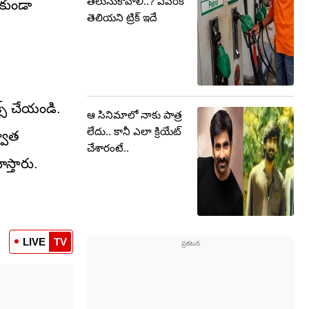
తెలుసుకోవాలి..? ఎవరికీ
పకుండా
తెలియని ట్రిక్ ఇదే
స్‌ చేయండి.
ఆ సినిమాలో నాకు పాత్ర
లేదు.. కానీ ఎలా క్రియేట్
్వాత
చేశారంటే..
స్తారు.
LIVE
TV