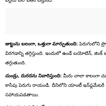
వేర్లను బలోపేతం చేస్తుంది.
జుట్టును బలంగా, ఒత్తుగా మార్చుతుంది:
పెరుగులోని ప్రొ
విరగడాన్ని తగ్గిస్తుంది. ఇందులో ఉండే బయోటిన్, జింక్ జ
తగ్గుతుంది.
చుండ్రు, దురదను నివారిస్తుంది:
మీరు చాలా కాలంగా చుం
కాసేపు పెరుగు రాయండి. దీనిలోని యాంటీ ఇన్‌ఫ్లమేటర
సహాయపడతాయి.