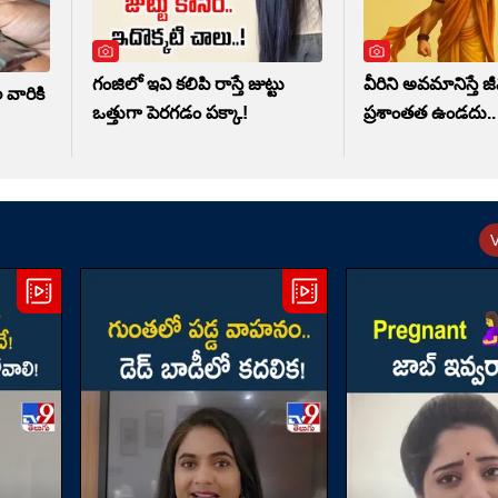
గంజిలో ఇవి కలిపి రాస్తే జుట్టు
వీరిని అవమానిస్తే 
వారికి
ఒత్తుగా పెరగడం పక్కా!
ప్రశాంతత ఉండదు..