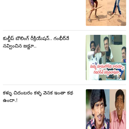
కుల్దీప్ బౌలింగ్ రీక్రియేషన్.. గంభీర్‌నే
నవ్వించిన జడ్డూ..
కళ్ళు చిదంబరం కళ్ళ వెనక ఇంతా కథ
ఉందా.!