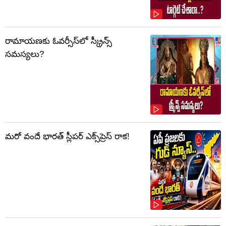
రామాయణకు ఓవర్సీస్‌లో స్క్రీన్స్
సమస్యలు?
మరో వందే భారత్ స్లీపర్ ఎక్స్‌ప్రెస్ రాక!