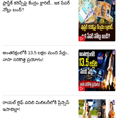
ప్లాస్టిక్‌ కరెన్సీపై కేంద్రం క్లారిటీ.. ఇక పేపర్‌
నోట్లు బంద్‌?
అంతరిక్షంలోకి 13.5 లక్షల మంది పేర్లు..
నాసా సరికొత్త ప్రయోగం!
రాయల్ లైఫ్ వదిలి మిలిటరీలోకి ప్రిన్సెస్
ఇసాబెల్లా!