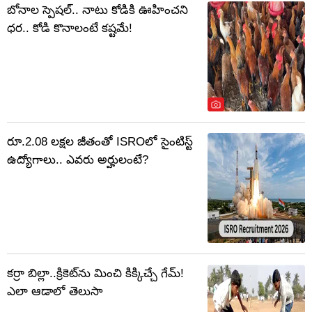
బోనాల స్పెషల్.. నాటు కోడికి ఊహించని
ధర.. కోడి కొనాలంటే కష్టమే!
రూ.2.08 లక్షల జీతంతో ISROలో సైంటిస్ట్
ఉద్యోగాలు.. ఎవరు అర్హులంటే?
కర్రా బిల్లా..క్రికెట్‌ను మించి కిక్కిచ్చే గేమ్!
ఎలా ఆడాలో తెలుసా