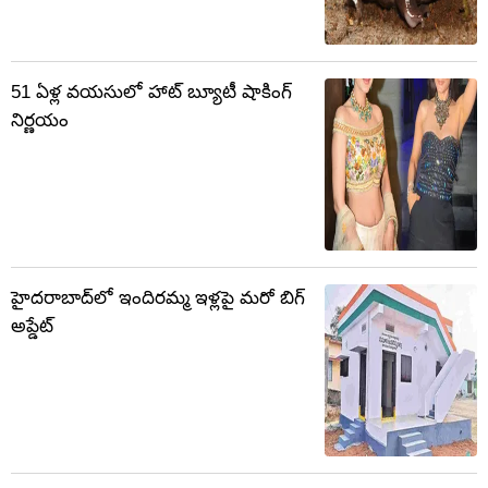
51 ఏళ్ల వయసులో హాట్ బ్యూటీ షాకింగ్
నిర్ణయం
హైదరాబాద్‌లో ఇందిరమ్మ ఇళ్లపై మరో బిగ్
అప్డేట్