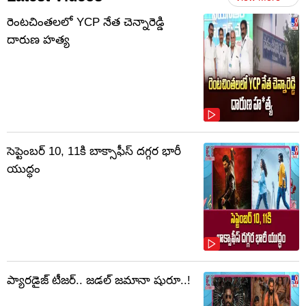
రెంటచింతలలో YCP నేత చెన్నారెడ్డి
దారుణ హత్య
సెప్టెంబర్‌ 10, 11కి బాక్సాఫీస్ దగ్గర భారీ
యుద్ధం
ప్యారడైజ్ టీజర్.. జడల్ జమానా షురూ..!