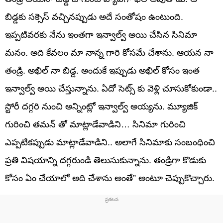
బిడ్డకు సక్సెస్ వచ్చినప్పుడు అదే సంతోషం ఉంటుంది.
ఇప్పటివరకు నేను ఇంతగా ఇన్వాల్వ్ అయి చేసిన సినిమా
మనం. అది కేవలం మా నాన్న గారి కోసమే చేశాను. ఆయన నా
తండ్రి. అఖిల్ నా బిడ్డ. అందుకే ఇప్పుడు అఖిల్ కోసం ఇంత
ఇన్వాల్వ్ అయి చేస్తున్నాను. ఏదో సెట్స్ కు వెళ్లి చూసుకోకుండా..
స్టోరీ దగ్గరి నుంచి అన్నింట్లో ఇన్వాల్వ్ అయ్యను. మ్యూజిక్
గురించి తమన్ తో మాట్లాడేవాడిని… సినిమా గురించి
ఎప్పటికప్పుడు మాట్లాడేవాడిని.. అలాగే సినిమాకు సంబంధించి
ప్రతి విషయాన్ని దగ్గరుండి తెలుసుకున్నాను. తండ్రిగా కొడుకు
కోసం ఏం చేయాలో అది చేశాను అంతే” అంటూ చెప్పుకొచ్చారు.