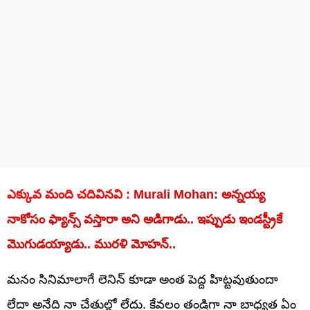
ఎక్కువ మంది చదివినవి :
Murali Mohan: అన్నయ్య
నాకోసం ఫ్యాన్స్ వస్తారా అని అడిగాడు.. ఇప్పుడు ఇండస్ట్రీకే
మొగుడయ్యాడు.. మురళి మోహన్..
మనం సినిమాలాగే లెనిన్ కూడా అంత పెద్ద హిట్టవుతుందా
లేదా అనేది నా చేతుల్లో లేదు. కేవలం తండ్రిగా నా బాధ్యత ఏం