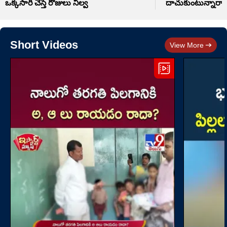
ఒక్కసారి చేస్తే రోజులు నిల్వ
దాచుకుంటున్నారా.
Short Videos
View More