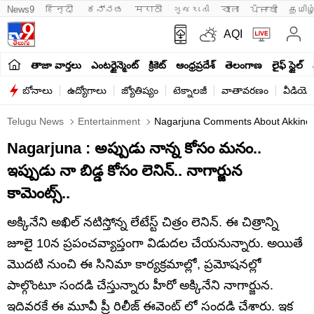
News9
हिन्दी 
ಕನ್ನಡ
मराठी
ગુજરાતી
বাংলা
ਪੰਜਾਬੀ
தமிழ
AQI
తాజా వార్తలు
ఎంటర్టైన్మెంట్
క్రికెట్
ఆంధ్రప్రదేశ్
తెలంగాణ
లైఫ్ స్టైల్
బోనాలు
ఉద్యోగాలు
జ్యోతిష్యం
టెక్నాలజీ
వాతావరణం
వీడియో
Telugu News
Entertainment
Nagarjuna Comments About Akkineni
Nagarjuna : అప్పుడు నాన్న కోసం మనం..
ఇప్పుడు నా బిడ్డ కోసం లెనిన్.. నాగార్జున
కామెంట్స్..
అక్కినేని అఖిల్ నటిస్తోన్న లేటేస్ట్ చిత్రం లెనిన్. ఈ చిత్రాన్ని
జూలై 10న ప్రపంచవ్యాప్తంగా విడుదల చేయనున్నారు. అయితే
మొదటి నుంచి ఈ సినిమా కార్యక్రమాల్లో, ప్రమోషనల్లో
పాల్గొంటూ సందడి చేస్తున్నారు హీరో అక్కినేని నాగార్జున.
ఇదివరకే ఈ మూవీ ప్రీ రిలీజ్ ఈవెంట్ లో సందడి చేశారు. ఇక