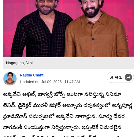
Nagarjuna, Akhil
Rajitha Chanti
SHARE
Updated on:
Jul 09, 2026 | 11:47 AM
అక్కినేని అఖిల్, భాగ్యశ్రీ బోర్సే జంటగా నటిస్తున్న సినిమా
లెనిన్. డైరెక్టర్ మురళీ కిషోర్ అబ్బూరు దర్శకత్వంలో అన్నపూర్ణ
స్టూడియోస్ సమర్పణలో అక్కినేని నాగార్జున, సూర్య దేవర
నాగవంశీ సంయుక్తంగా నిర్మిస్తున్నారు. ఇప్పటికే విడుదలైన