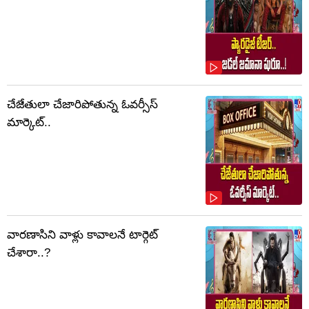
చేజేతులా చేజారిపోతున్న ఓవర్సీస్
మార్కెట్..
వారణాసిని వాళ్లు కావాలనే టార్గెట్
చేశారా..?