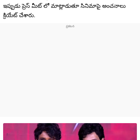
ఇప్పుడు ప్రెస్ మీట్ లో మాట్లాడుతూ సినిమాపై అంచనాలు
క్రియేట్ చేశారు.