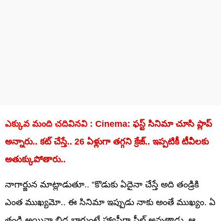
ఎక్కువ మంది చదివినవి :
Cinema: ఫస్ట్ సినిమా చూసి ప్లాప్
అన్నారు.. కట్ చేస్తే.. 26 ఏళ్లుగా తగ్గని క్రేజ్.. ఇప్పటికీ టీవీలకు
అతుక్కుపోతారు..
నాగార్జున మాట్లాడుతూ.. “కొడుకు ఏదైనా చేస్తే అది తండ్రికి
ఎంత ముఖ్యమో.. ఈ సినిమా ఇప్పుడు నాకు అంతే ముఖ్యం. ఏ
తండ్రి అయినా బిడ్డ బాగుంటే హ్యాపీగా ఫీల్ అవుతాడు. ఆ