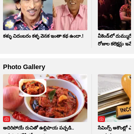
కళ్ళు చిదంబరం కళ్ళ వెనక ఇంతా కథ ఉందా.!
వీకెండ్‌లో దుమ్ముర
రోజుల కలెక్షన్లు ఇవే
Photo Gallery
అదిరిపోయే రుచితో ఉల్లిపాయ పచ్చడి..
సేవింగ్స్ అకౌంట్లో 