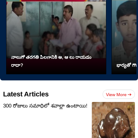
నాలుగో త‌ర‌గతి పిలగానికి అ, ఆ లు రాయ‌డం
రాదా?
భార్యతో గొడ
Latest Articles
View More
300 రోజులు సమాధిలో శవాల్లా ఉంటాయి!