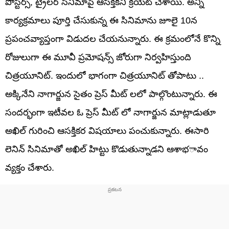
పోస్టర్స్, ట్రైలర్ సినిమాపై ఆసక్తికని క్రియేట్ చేశాయి. అన్ని
కార్యక్రమాలు పూర్తి చేసుకున్న ఈ సినిమాను జూలై 10న
ప్రపంచవ్యాప్తంగా విడుదల చేయనున్నారు. ఈ క్రమంలోనే కొన్ని
రోజులుగా ఈ మూవీ ప్రమోషన్స్ జోరుగా నిర్వహిస్తుంది
చిత్రయూనిట్. ఇందులో భాగంగా చిత్రయూనిట్ తోపాటు ..
అక్కినేని నాగార్జున సైతం ప్రెస్ మీట్ లలో పాల్గొంటున్నారు. ఈ
సందర్భంగా ఇటీవల ఓ ప్రెస్ మీట్ లో నాగార్జున మాట్లాడుతూ
అఖిల్ గురించి ఆసక్తికర విషయాలు పంచుకున్నారు. ఈసారి
లెనిన్ సినిమాతో అఖిల్ హిట్టు కొడుతున్నాడని ఆశాభావం
వ్యక్తం చేశారు.