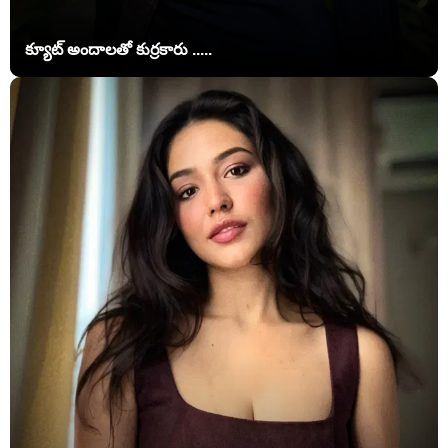
క్యూట్ అందాలతో కుర్రకారు .....