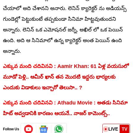
చేయాలో అది చేశానని అనారు. లెనిన్ క్యారెక్టర్ ను అడియన్స్
గుండెల్లో పెట్టుకుంటే తప్పకుండా సినిమా హిట్టవుతుందని
అన్నారు. లెనిన్ ఒక ఎమోషనల్ జర్నీ, అఖిల్ లో ఒక పెయిన్
ఉంది. అది ఆ సినిమాలో ఉన్న క్యారెక్టర్ అంత పెయిన్ ఉంది
అన్నారు.
ఎక్కువ మంది చదివినవి :
Aamir Khan: 61 ఏళ్ల వయసులో
మూడో పెళ్లి.. ఆమీర్ ఖాన్ తన మొదటి ఇద్దరు భార్యలకు
ఎందుకు విడాకులు ఇచ్చారో తెలుసా.. ?
ఎక్కువ మంది చదివినవి :
Athadu Movie : అతడు సినిమా
హిట్ అవ్వడానికి కారణం ఆయనే.. నాజర్ కామెంట్స్..
LIVE
TV
Follow Us