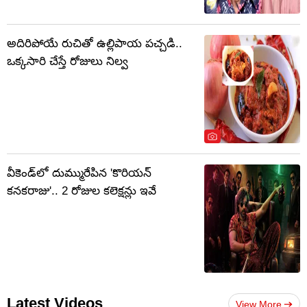
అదిరిపోయే రుచితో ఉల్లిపాయ పచ్చడి..
ఒక్కసారి చేస్తే రోజులు నిల్వ
వీకెండ్‌లో దుమ్మురేపిన 'కొరియన్
కనకరాజు'.. 2 రోజుల కలెక్షన్లు ఇవే
Latest Videos
View More