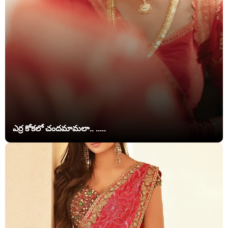
ఎర్ర కోకలో చందమామలా.. .....