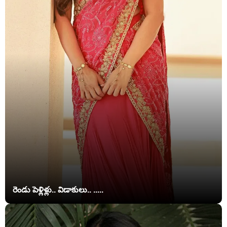
రెండు పెళ్లిళ్లు.. విడాకులు.. .....