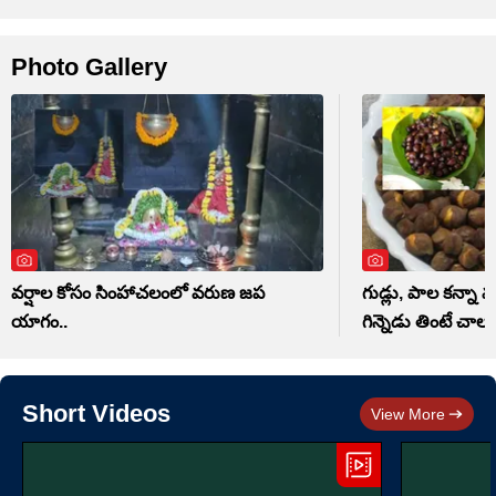
Photo Gallery
వర్షాల కోసం సింహాచలంలో వరుణ జప
గుడ్లు, పాల కన్నా మ
యాగం..
గిన్నెడు తింటే చాలు
Short Videos
View More