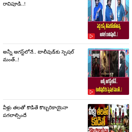
రావిపూడి..!
అన్నీ ఆగస్ట్‌లోనే.. టాలీవుడ్‌కు స్పెషల్
మంత్..!
వీళ్లు తలతో కొడితే కొబ్బరికాయైనా
పగలాల్సిందే