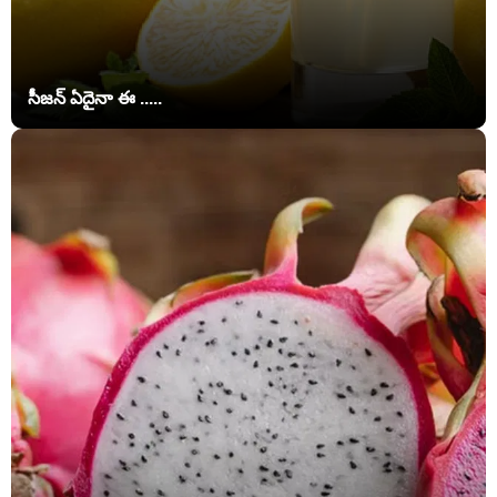
సీజన్ ఏదైనా ఈ .....