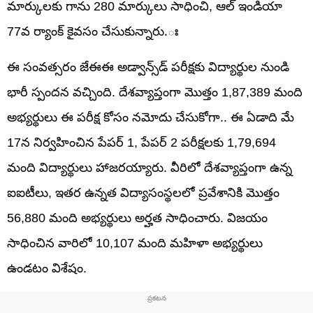
మార్కులకు గాను 280 మార్కులు సాధించి, ఆల్ ఇండియా
77వ ర్యాంక్ కైవసం చేసుకున్నారు.ః
ఈ సంవత్సరం జేఈఈ అడ్వాన్స్‌డ్ పరీక్షకు విద్యార్థుల నుండి
భారీ స్పందన వచ్చింది. దేశవ్యాప్తంగా మొత్తం 1,87,389 మంది
అభ్యర్థులు ఈ పరీక్ష కోసం నమోదు చేసుకోగా.. ఈ ఏడాది మే
17న నిర్వహించిన పేపర్ 1, పేపర్ 2 పరీక్షలకు 1,79,694
మంది విద్యార్థులు హాజరయ్యారు. వీరిలో దేశవ్యాప్తంగా ఉన్న
ఐఐటీలు, ఇతర ఉన్నత విద్యాసంస్థలలో ప్రవేశానికి మొత్తం
56,880 మంది అభ్యర్థులు అర్హత సాధించారు. విజయం
సాధించిన వారిలో 10,107 మంది మహిళా అభ్యర్థులు
ఉండటం విశేషం.