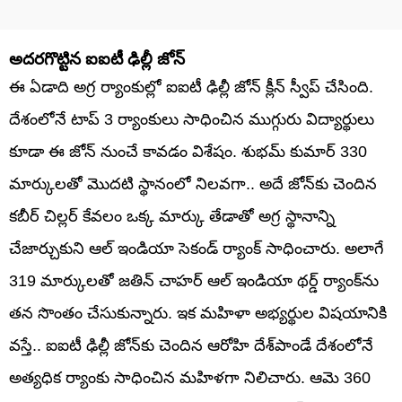
అదరగొట్టిన ఐఐటీ ఢిల్లీ జోన్
ఈ ఏడాది అగ్ర ర్యాంకుల్లో ఐఐటీ ఢిల్లీ జోన్ క్లీన్ స్వీప్ చేసింది.
దేశంలోనే టాప్ 3 ర్యాంకులు సాధించిన ముగ్గురు విద్యార్థులు
కూడా ఈ జోన్ నుంచే కావడం విశేషం. శుభమ్ కుమార్ 330
మార్కులతో మొదటి స్థానంలో నిలవగా.. అదే జోన్‌కు చెందిన
కబీర్ చిల్లర్ కేవలం ఒక్క మార్కు తేడాతో అగ్ర స్థానాన్ని
చేజార్చుకుని ఆల్ ఇండియా సెకండ్ ర్యాంక్ సాధించారు. అలాగే
319 మార్కులతో జతిన్ చాహర్ ఆల్ ఇండియా థర్డ్ ర్యాంక్‌ను
తన సొంతం చేసుకున్నారు. ఇక మహిళా అభ్యర్థుల విషయానికి
వస్తే.. ఐఐటీ ఢిల్లీ జోన్‌కు చెందిన ఆరోహి దేశ్‌పాండే దేశంలోనే
అత్యధిక ర్యాంకు సాధించిన మహిళగా నిలిచారు. ఆమె 360