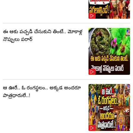
ఈ ఆకు పచ్చడి చేసుకుని తింటే.. మోకాళ్ల
నొప్పులు పరార్‌
ఆ ఊరే.. ఓ రంగస్థలం.. అక్కడ అందరూ
పాత్రధారులే..!