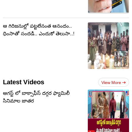
ఆ గిరిజనుల్లో పట్టలేనంత ఆనందం..
ధింసాతో సందడి.. ఎందుకో తెలుసా..!
Latest Videos
View More
ఆగస్ట్ లో బాక్సాఫీస్ దగ్గర ఫ్యామిలీ
సినిమాల జాతర