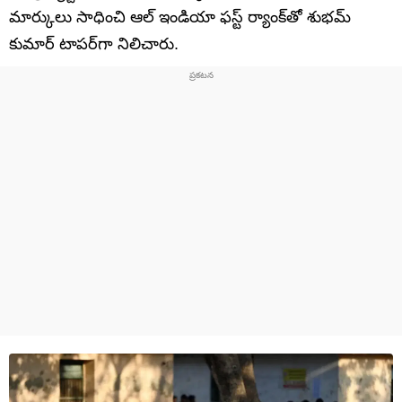
మార్కులు సాధించి ఆల్ ఇండియా ఫస్ట్ ర్యాంక్‌తో శుభమ్
కుమార్ టాపర్‌గా నిలిచారు.