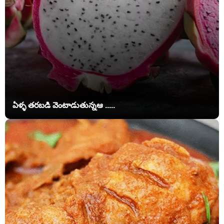
ఏళ్ళ తరబడి వెంటాడుతున్నఆ .....