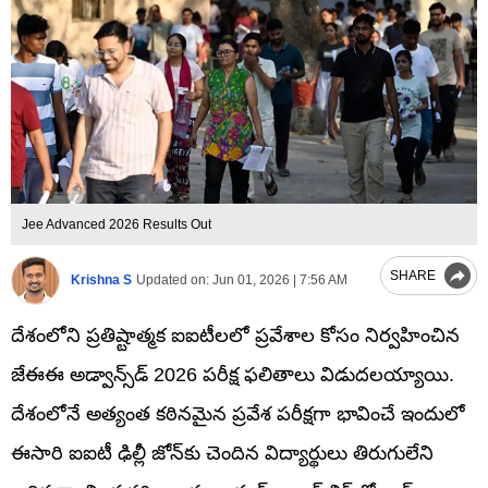
Jee Advanced 2026 Results Out
SHARE
Krishna S
Updated on:
Jun 01, 2026 | 7:56 AM
దేశంలోని ప్రతిష్టాత్మక ఐఐటీలలో ప్రవేశాల కోసం నిర్వహించిన
జేఈఈ అడ్వాన్స్‌డ్ 2026 పరీక్ష ఫలితాలు విడుదలయ్యాయి.
దేశంలోనే అత్యంత కఠినమైన ప్రవేశ పరీక్షగా భావించే ఇందులో
ఈసారి ఐఐటీ ఢిల్లీ జోన్‌కు చెందిన విద్యార్థులు తిరుగులేని