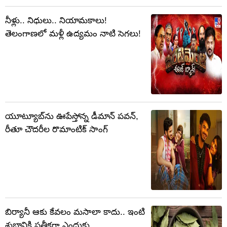
నీళ్లు.. నిధులు.. నియామకాలు!
తెలంగాణలో మళ్లీ ఉద్యమం నాటి సెగలు!
యూట్యూబ్‌ను ఊపేస్తోన్న డీమాన్ పవన్,
రీతూ చౌదరీల రొమాంటిక్ సాంగ్
బిర్యానీ ఆకు కేవలం మసాలా కాదు.. ఇంటి
శుభానికి ప్రతీకగా ఎందుకు..