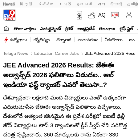
News9
हिन्दी 
ಕನ್ನಡ
मराठी
ગુજરાતી
বাংলা
ਪੰਜਾਬੀ
தமிழ
AQI
తాజా వార్తలు
ఎంటర్టైన్మెంట్
క్రికెట్
ఆంధ్రప్రదేశ్
తెలంగాణ
లైఫ్ స్టైల్
ఉద్యోగాలు
జ్యోతిష్యం
టెక్నాలజీ
వాతావరణం
వీడియోలు
అంతర
Telugu News
Education Career Jobs
JEE Advanced 2026 Results
JEE Advanced 2026 Results: జేఈఈ
అడ్వాన్స్‌డ్ 2026 ఫలితాలు విడుదల.. ఆల్
ఇండియా ఫస్ట్ ర్యాంకర్ ఎవరో తెలుసా..?
దేశవ్యాప్తంగా లక్షలాది మంది విద్యార్థులు ఎంతో ఉత్కంఠగా
ఎదురుచూసిన జేఈఈ అడ్వాన్స్‌డ్ ఫలితాలు వచ్చేశాయి.
దేశంలోనే అత్యంత కఠినమైన ఈ ప్రవేశ పరీక్షలో ఐఐటీ ఢిల్లీ
జోన్ విద్యార్థులు టాప్ 3 ర్యాంకులతో క్లీన్ స్వీప్ చేసి సరికొత్త
చరిత్ర సృష్టించారు. 360 మార్కులకు గాను ఏకంగా 330