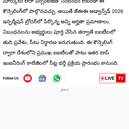
మార్కులు లేదా పర్సెంటేజ్‌తో సంబంధం లేకుండా ఈ
కౌన్సెలింగ్‌లో పాల్గొనవచ్చు. అయితే జేఈఈ అడ్వాన్స్‌డ్ 2026
ఇన్ఫర్మేషన్ బ్రోచర్‌లో పేర్కొన్న అన్ని అర్హతా ప్రమాణాలు,
నిబంధనలను అభ్యర్థులు పూర్తి చేసిన తర్వాతే ఐఐటీలలో
తుది ప్రవేశం, సీటు నిర్ధారణ జరుగుతుంది. ఈ కౌన్సెలింగ్
ద్వారా దేశంలోని ప్రముఖ ఐఐటీలతో పాటు ఇతర టాప్
ఇంజనీరింగ్ కాలేజీలలో సీట్ల భర్తీ ప్రక్రియ ప్రారంభం కానుంది.
LIVE
TV
Follow Us