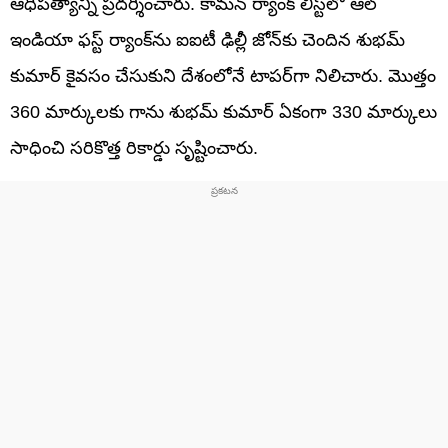
ఆధిపత్యాన్ని ప్రదర్శించారు. కామన్ ర్యాంక్ లిస్ట్‌లో ఆల్
ఇండియా ఫస్ట్ ర్యాంక్‌ను ఐఐటీ ఢిల్లీ జోన్‌కు చెందిన శుభమ్
కుమార్ కైవసం చేసుకుని దేశంలోనే టాపర్‌గా నిలిచారు. మొత్తం
360 మార్కులకు గాను శుభమ్ కుమార్ ఏకంగా 330 మార్కులు
సాధించి సరికొత్త రికార్డు సృష్టించారు.