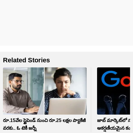
Related Stories
రూ.15వేల స్టైపెండ్ నుంచి రూ.25 లక్షల ప్యాకేజీ
జాబ్ మార్కెట్‌లో న
వరకు.. ఓ టెకీ జర్నీ
ఆకర్షణీయమైన కంప