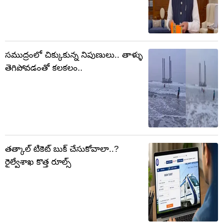
సముద్రంలో చిక్కుకున్న నిపుణులు.. తాళ్ళు
తెగిపోవడంతో కలకలం..
తత్కాల్ టికెట్ బుక్ చేసుకోవాలా..?
రైల్వేశాఖ కొత్త రూల్స్