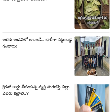
అరకు అడవిలో అలజడి.. భారీగా పట్టుబడ్డ
గంజాయి
క్రెడిట్ కార్డు తీసుకున్న వ్యక్తి మరణిస్తే బిల్లు
ఎవరు కట్టాలి..?