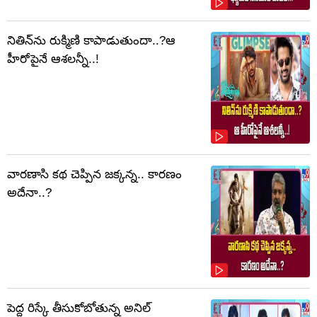
నితిన్‌ను రుక్మిణి కాపాడుతుందా..?ఆ
హీరోపైనే ఆశలన్నీ..!
వారణాసి కథ చెప్పిన జక్కన్న.. కారణం
అదేనా..?
పెద్ద రిస్కే తీసుకోబోతున్న అనిల్