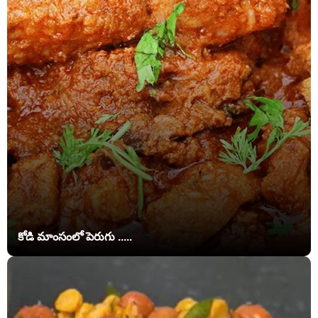
కోడి మాంసంలో పెరుగు .....