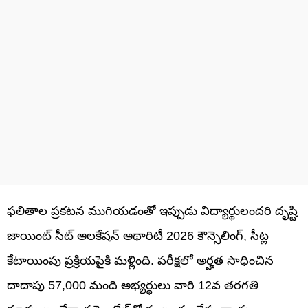
ఫలితాల ప్రకటన ముగియడంతో ఇప్పుడు విద్యార్థులందరి దృష్టి
జాయింట్ సీట్ అలకేషన్ అథారిటీ 2026 కౌన్సెలింగ్, సీట్ల
కేటాయింపు ప్రక్రియపైకి మళ్లింది. పరీక్షలో అర్హత సాధించిన
దాదాపు 57,000 మంది అభ్యర్థులు వారి 12వ తరగతి