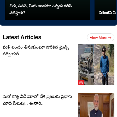
చిరు, పవన్, మీరు అందరూ ఎప్పడు కలిసి
నటిస్తారు?
చిరంజీవి ఏ 
Latest Articles
View More
మళ్లీ లంచం తీసుకుంటూ దొరికిన మైన్స్
సర్వేయర్
మరో కొత్త వీడియోలో దేశ ప్రజలకు ప్రధాని
మోదీ పిలుపు.. ఈసారి..