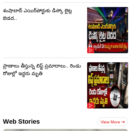
శంషాబాద్ ఎయిర్‌పోర్టుకు డిస్కో లైట్ల
బెడద..
ప్రాణాలు తీస్తున్న లిఫ్ట్‌ ప్రమాదాలు.. రెండు
రోజుల్లో ఇద్దరు మృతి
Web Stories
View More