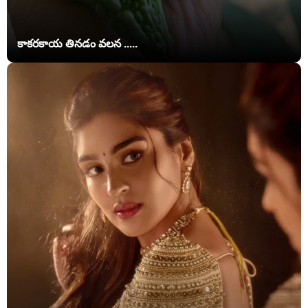
కాకరకాయ తినడం వలన .....