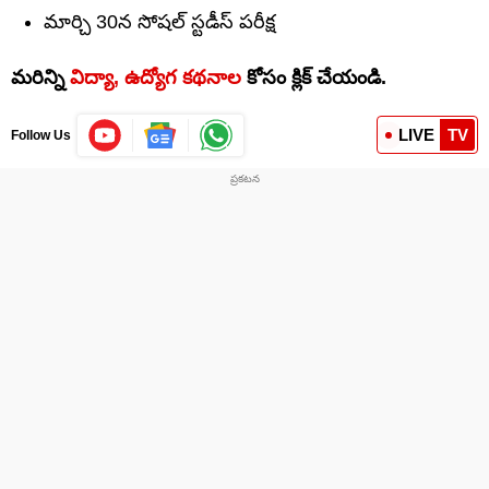
మార్చి 30న సోషల్ స్టడీస్ పరీక్ష
మరిన్ని
విద్యా, ఉద్యోగ కథనాల
కోసం క్లిక్‌ చేయండి.
LIVE
TV
Follow Us