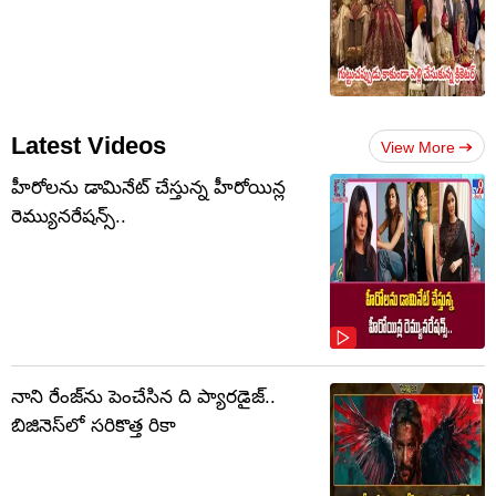
Latest Videos
View More
హీరోలను డామినేట్ చేస్తున్న హీరోయిన్ల
రెమ్యునరేషన్స్..
నాని రేంజ్‌ను పెంచేసిన ది ప్యారడైజ్..
బిజినెస్‌లో సరికొత్త రికా