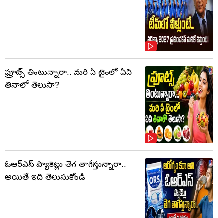
ఫ్రూట్స్‌ తింటున్నారా.. మరి ఏ టైంలో ఏవి
తినాలో తెలుసా?
ఓఆర్‌ఎస్‌ ప్యాకెట్లు తెగ తాగేస్తున్నారా..
అయితే ఇది తెలుసుకోండి