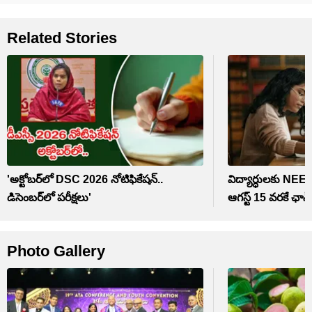
Related Stories
'అక్టోబర్‌లో DSC 2026 నోటిఫికేషన్..
విద్యార్ధులకు NEET
డిసెంబర్‌లో పరీక్షలు'
ఆగస్ట్ 15 వరకే ఛాన్స
Photo Gallery