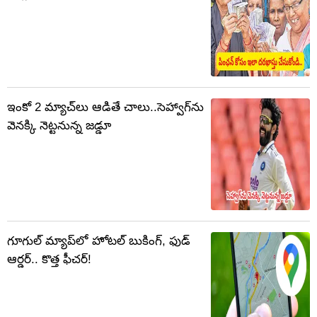
ఇంకో 2 మ్యాచ్‌లు ఆడితే చాలు..సెహ్వాగ్‌ను
వెనక్కి నెట్టనున్న జడ్డూ
గూగుల్‌ మ్యాప్‌లో హోటల్ బుకింగ్, ఫుడ్
ఆర్డర్.. కొత్త ఫీచర్!