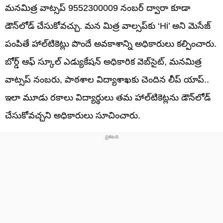
మనమిత్ర వాట్సప్ 9552300009 నంబర్‌ ద్వారా కూడా
డౌన్‌లోడ్ చేసుకోవచ్చు. మన మిత్ర వాల్సప్‌కు ‘Hi’ అని మెసేజ్‌
పంపితే హాల్‌టికెట్లు పొందే అవకాశాన్ని అధికారులు కల్పించారు.
బోర్డ్ ఆఫ్ స్కూల్ ఎడ్యుకేషన్ అధికారిక వెబ్‌సైట్‌, మనమిత్ర
వాట్సప్ నంబరు, పాఠశాల విద్యాశాఖకు చెందిన లీప్‌ యాప్‌..
ఇలా మూడు రకాలు విద్యార్ధులు తమ హాల్‌టికెట్లను డౌన్‌లోడ్‌
చేసుకోవచ్చని అధికారులు సూచించారు.