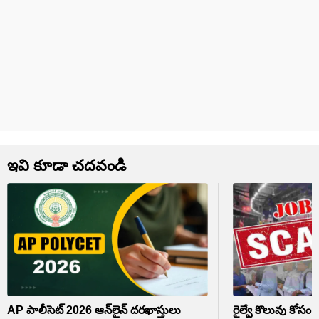
ఇవి కూడా చదవండి
AP పాలీసెట్‌ 2026 ఆన్‌లైన్‌ దరఖాస్తులు
రైల్వే కొలువు కోసం 