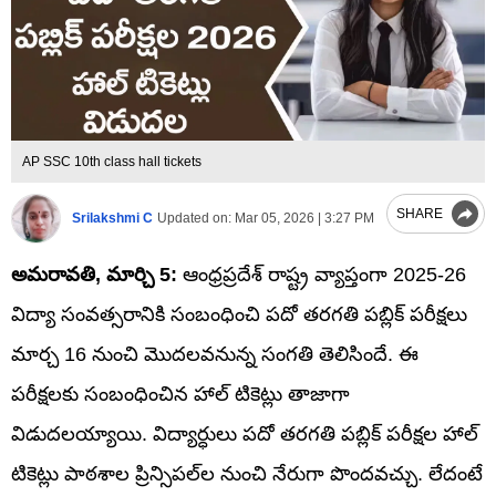
AP SSC 10th class hall tickets
SHARE
Srilakshmi C
Updated on:
Mar 05, 2026 | 3:27 PM
అమరావతి, మార్చి 5:
ఆంధ్రప్రదేశ్‌ రాష్ట్ర వ్యాప్తంగా 2025-26
విద్యా సంవత్సరానికి సంబంధించి పదో తరగతి పబ్లిక్ పరీక్షలు
మార్చ 16 నుంచి మొదలవనున్న సంగతి తెలిసిందే. ఈ
పరీక్షలకు సంబంధించిన హాల్ టికెట్లు తాజాగా
విడుదలయ్యాయి. విద్యార్ధులు పదో తరగతి పబ్లిక్‌ పరీక్షల హాల్‌
టికెట్లు పాఠశాల ప్రిన్సిపల్‌ల నుంచి నేరుగా పొందవచ్చు. లేదంటే