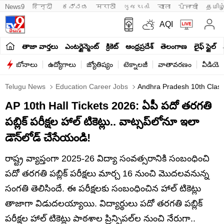
News9
हिन्दी 
ಕನ್ನಡ
मराठी
ગુજરાતી
বাংলা
ਪੰਜਾਬੀ
தமிழ
AQI
తాజా వార్తలు
ఎంటర్టైన్మెంట్
క్రికెట్
ఆంధ్రప్రదేశ్
తెలంగాణ
లైఫ్ స్టైల్
బోనాలు
ఉద్యోగాలు
జ్యోతిష్యం
టెక్నాలజీ
వాతావరణం
వీడియో
Telugu News
Education Career Jobs
Andhra Pradesh 10th Class 
AP 10th Hall Tickets 2026: ఏపీ పదో తరగతి
పబ్లిక్ పరీక్షల హాల్‌ టికెట్లు.. వాట్సప్‌లోనూ ఇలా
డౌన్‌లోడ్ చేసేయండి!
రాష్ట్ర వ్యాప్తంగా 2025-26 విద్యా సంవత్సరానికి సంబంధించి
పదో తరగతి పబ్లిక్ పరీక్షలు మార్చ 16 నుంచి మొదలవనున్న
సంగతి తెలిసిందే. ఈ పరీక్షలకు సంబంధించిన హాల్ టికెట్లు
తాజాగా విడుదలయ్యాయి. విద్యార్ధులు పదో తరగతి పబ్లిక్‌
పరీక్షల హాల్‌ టికెట్లు పాఠశాల ప్రిన్సిపల్‌ల నుంచి నేరుగా..