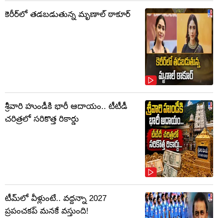
కెరీర్‌లో తడబడుతున్న మృణాల్ ఠాకూర్
శ్రీవారి హుండీకి భారీ ఆదాయం.. టీటీడీ
చరిత్రలో సరికొత్త రికార్డు
టీమ్‌లో వీళ్లుంటే.. వద్దన్నా 2027
ప్రపంచకప్‌ మనకే వస్తుంది!