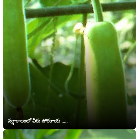
వర్షాకాలంలో వీరు సోరకాయ .....