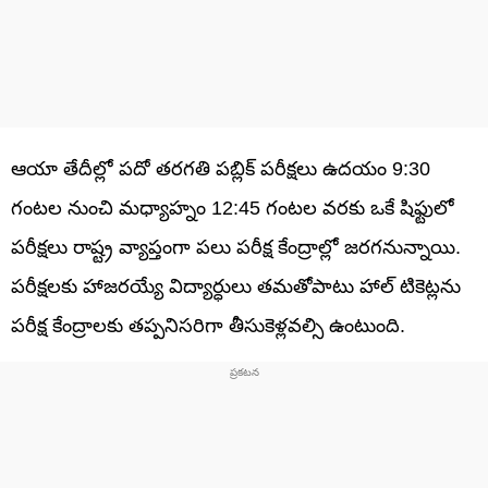
ఆయా తేదీల్లో పదో తరగతి పబ్లిక్‌ పరీక్షలు ఉదయం 9:30
గంటల నుంచి మధ్యాహ్నం 12:45 గంటల వరకు ఒకే షిఫ్టులో
పరీక్షలు రాష్ట్ర వ్యాప్తంగా పలు పరీక్ష కేంద్రాల్లో జరగనున్నాయి.
పరీక్షలకు హాజరయ్యే విద్యార్ధులు తమతోపాటు హాల్‌ టికెట్లను
పరీక్ష కేంద్రాలకు తప్పనిసరిగా తీసుకెళ్లవల్సి ఉంటుంది.