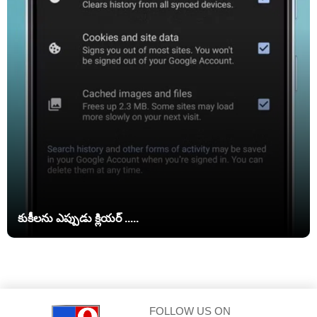
కుకీలను ఎప్పుడు క్లియర్ .....
FOLLOW US ON