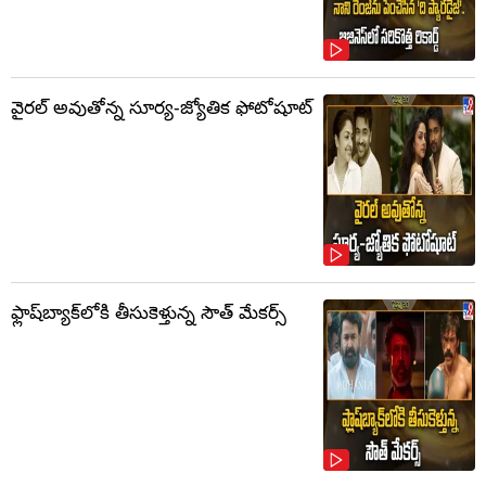
వైరల్ అవుతోన్న సూర్య-జ్యోతిక ఫోటోషూట్
ఫ్లాష్‌బ్యాక్‌లోకి తీసుకెళ్తున్న సౌత్‌ మేకర్స్‌