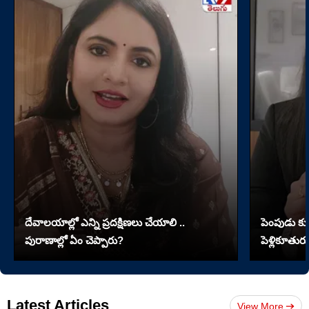
దేవాలయాల్లో ఎన్ని ప్రదక్షిణలు చేయాలి ..
పెంపుడు కుక్
పురాణాల్లో ఏం చెప్పారు?
పెళ్లికూతురు
Latest Articles
View More