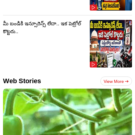
మీ బండికి ఇన్సూరెన్స్ లేదా.. ఇక పెట్రోల్
కొట్టరు..
Web Stories
View More