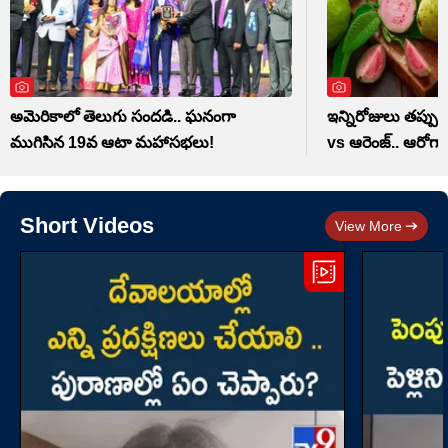
అమెరికాలో తెలుగు సందడి.. ఘనంగా
ఇన్నిరోజులు తప్ప
ముగిసిన 19వ ఆటా మహాసభలు!
vs ఆరెంజ్.. ఆరోగ్యా
Short Videos
View More