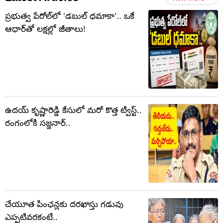
ప్రభుత్వ పేరోల్‌లో ‘డబుల్ ధమాకా’.. ఒకే
ఆధార్‌తో లక్షల్లో జీతాలు!
ఉదయ్ కృష్ణారెడ్డి కేసులో మరో కొత్త ట్విస్ట్..
రంగంలోకి సజ్జనార్..
చేయూత పింఛన్లకు దరఖాస్తు గడువు
ఎప్పటివరకంటే..