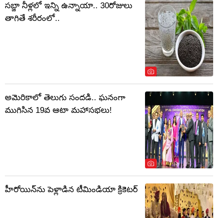
సబ్జా నీళ్లలో ఇన్ని ఉన్నాయా.. 30రోజులు
తాగితే శరీరంలో..
అమెరికాలో తెలుగు సందడి.. ఘనంగా
ముగిసిన 19వ ఆటా మహాసభలు!
హీరోయిన్‌ను పెళ్లాడిన టీమిండియా క్రికెటర్