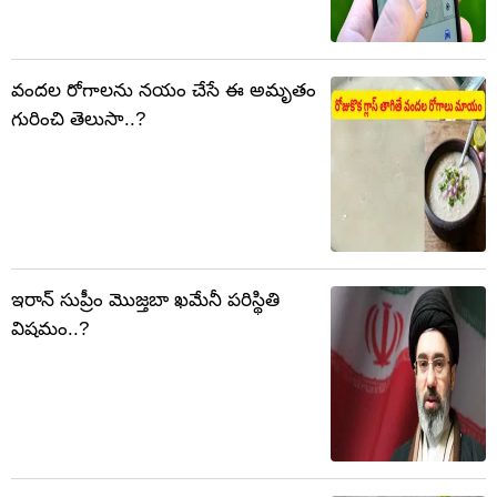
వందల రోగాలను నయం చేసే ఈ అమృతం
గురించి తెలుసా..?
ఇరాన్ సుప్రీం మొజ్తబా ఖమేనీ పరిస్థితి
విషమం..?