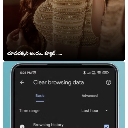
చూడచక్కని అందం.. క్యూట్ .....