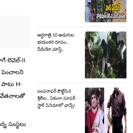
అర్ధరాత్రి 10 అడుగుల
భయంకర రూపం..
వీడియో చూస్తే..
ే లెవెల్-II
ు పెంచాలని
ో పాటు H-
బంపరాఫర్ కొట్టేసిన
వ వేతనాలతో
శ్రీలీల.. ఏకంగా సూపర్
స్టార్ సినిమాలో ఛాన్స్!
న్న సంస్థలు