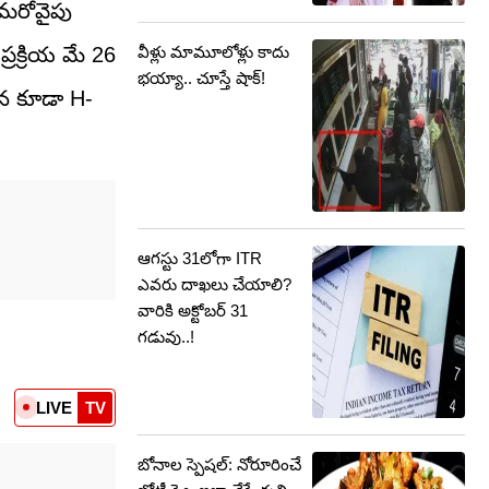
 మరోవైపు
వీళ్లు మామూలోళ్లు కాదు
్రక్రియ మే 26
భయ్యా.. చూస్తే షాక్!
లన కూడా H-
ఆగస్టు 31లోగా ITR
ఎవరు దాఖలు చేయాలి?
వారికి అక్టోబర్‌ 31
గడువు..!
LIVE
TV
బోనాల స్పెషల్: నోరూరించే