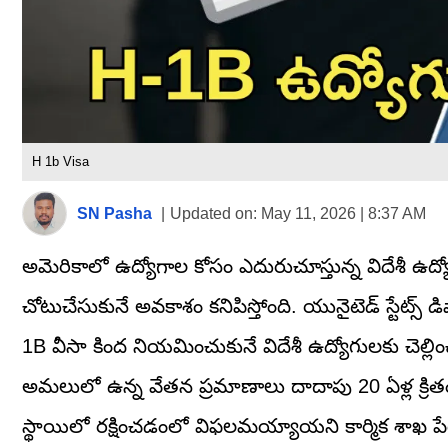
H 1b Visa
SN Pasha
|
Updated on:
May 11, 2026 | 8:37 AM
అమెరికాలో ఉద్యోగాల కోసం ఎదురుచూస్తున్న విదేశీ ఉ
చోటుచేసుకునే అవకాశం కనిపిస్తోంది. యునైటెడ్ స్టేట్స్ డి
1B వీసా కింద నియమించుకునే విదేశీ ఉద్యోగులకు చెల్లిం
అమలులో ఉన్న వేతన ప్రమాణాలు దాదాపు 20 ఏళ్ల క్రి
స్థాయిలో రక్షించడంలో విఫలమయ్యాయని కార్మిక శాఖ పేర