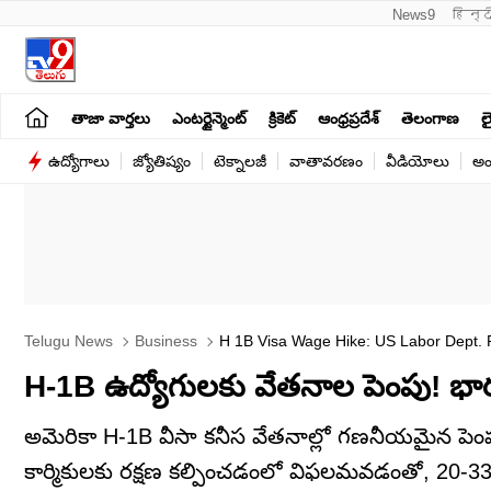
News9
हिन्द
తాజా వార్తలు
ఎంటర్టైన్మెంట్
క్రికెట్
ఆంధ్రప్రదేశ్
తెలంగాణ
లై
ఉద్యోగాలు
జ్యోతిష్యం
టెక్నాలజీ
వాతావరణం
వీడియోలు
అం
Telugu News
Business
H 1B Visa Wage Hike: US Labor Dept. 
H-1B ఉద్యోగులకు వేతనాల పెంపు! 
అమెరికా H-1B వీసా కనీస వేతనాల్లో గణనీయమైన పెంపు
కార్మికులకు రక్షణ కల్పించడంలో విఫలమవడంతో, 20-3