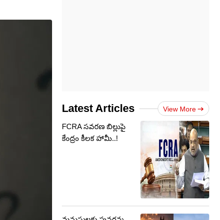
Latest Articles
View More
FCRA సవరణ బిల్లుపై
కేంద్రం కీలక హామీ..!
మనుషులకు పునర్జన్మ