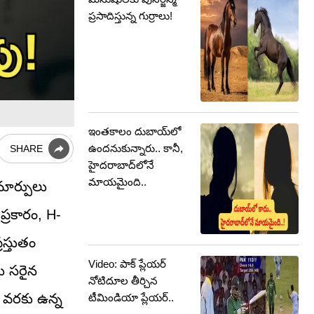
ప్రసాదిస్తున్న గుర్రాలు!
ఇంతకాలం దుబాయ్‌లో
ఉందనుకున్నారు.. కానీ,
SHARE
హైదరాబాద్‌లోనే
మాయమైంది..
మార్పులు
 ప్రకారం, H-
రస్తుతం
Video: పాక్ ప్లేయర్
ు సరైన
నోటిదూల తీర్చిన
ల వరకు ఉన్న
టీమిండియా ప్లేయర్..