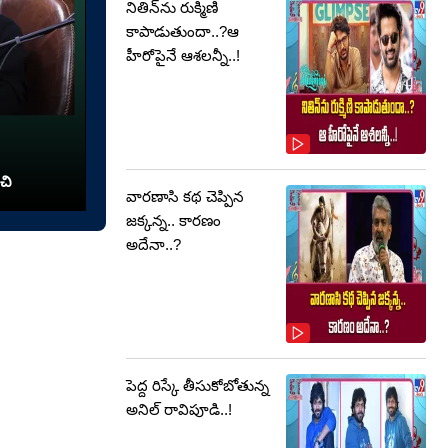
నితిన్‌ను రుక్మిణి
కాపాడుతుందా..?ఆ
హీరోపైనే ఆశలన్నీ..!
చి
వారణాసి కథ చెప్పిన
జక్కన్న.. కారణం
అదేనా..?
పెద్ద రిస్కే తీసుకోబోతున్న
అనిల్ రావిపూడి..!