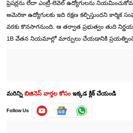
ఫ్రెషర్లను లేదా ఎంట్రీ-లెవెల్ ఉద్యోగులను నియమించుక
అమెరికా ఉద్యోగులకు ఇది రక్షణ కల్పిస్తుందని కార్మిక 
వరకు కొనసాగనుంది. ఆ తర్వాత ప్రభుత్వం తుది నిర్ణయం
1B వేతన నియమాల్లో మార్పులు చేయడానికి ప్రయత్నించి
మరిన్ని
బిజినెస్‌ వార్తల కోసం
ఇక్కడ క్లిక్‌ చేయండి
Follow Us