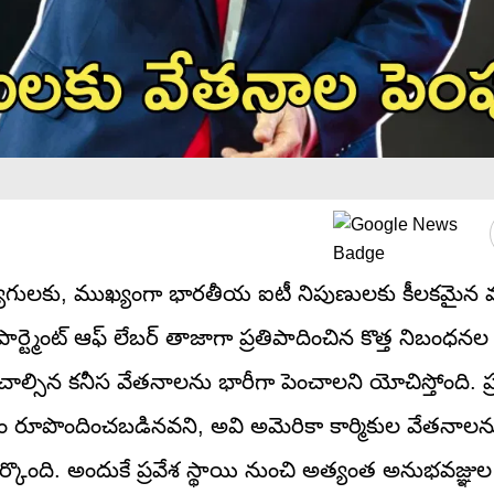
ద్యోగులకు, ముఖ్యంగా భారతీయ ఐటీ నిపుణులకు కీలకమైన 
పార్ట్మెంట్ ఆఫ్ లేబర్ తాజాగా ప్రతిపాదించిన కొత్త నిబంధనల
చాల్సిన కనీస వేతనాలను భారీగా పెంచాలని యోచిస్తోంది. ప్
తం రూపొందించబడినవని, అవి అమెరికా కార్మికుల వేతనాలన
్కొంది. అందుకే ప్రవేశ స్థాయి నుంచి అత్యంత అనుభవజ్ఞు