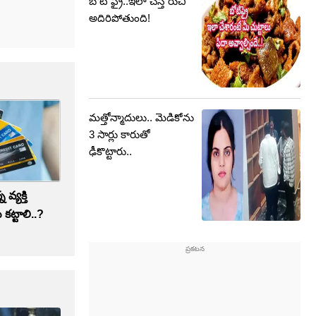
బోటీ ఫ్రై..ఇలా చేస్తే రుచి
అదిరిపోతుంది!
మత్తోన్మాదులు.. మెడికోను
3 సార్లు కారుతో
ఢీకొట్టారు..
 వ్యక్తి
 కట్టాలి..?