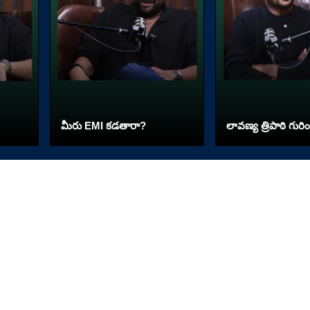
మీరు EMI కడతారా?
లావణ్య త్రిపాఠి గురిం