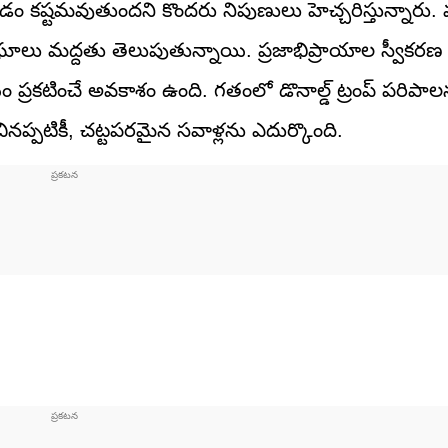
ోవడం కష్టమవుతుందని కొందరు నిపుణులు హెచ్చరిస్తున్నారు.
సంఘాలు మద్దతు తెలుపుతున్నాయి. ప్రజాభిప్రాయాల స్వీకరణ ప
 ప్రకటించే అవకాశం ఉంది. గతంలో డొనాల్డ్‌ ట్రంప్‌ పరిపా
నప్పటికీ, చట్టపరమైన సవాళ్లను ఎదుర్కొంది.