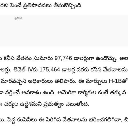
 పెంచే ప్రతిపాదనలు తీసుకొచ్చింది.
లకు కనీస వేతనం సుమారు 97,746 డాలర్లుగా ఉండొచ్చు. అలాగ
ాలర్లు, లెవెల్-IVకు 175,464 డాలర్ల వరకు కనీస వేతనాలన
టి మారవచ్చని అధికారులు తెలిపారు. ఈ మార్పులు H-1Bత
ా వర్తించే అవకాశం ఉంది. అమెరికా కార్మికుల కంటే తక్కు
 చర్యల ఉద్దేశమని ప్రభుత్వం చెబుతోంది.
 పెద్ద కంపెనీలు ఈ పెరిగిన వేతనాలను భరించగలిగినా, చి