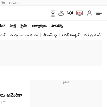
नी9
TV9-UP
AQI
ండింగ్
హెల్త్‌
క్రైమ్
ఆధ్యాత్మికం
పాలిటిక్స్‌
ర‌ణ్‌
చంద్రబాబు నాయుడు
రేవంత్ రెడ్డి
పవన్ కళ్యాణ్
నరేంద్ర మోదీ
క
నలు అమెరికా
 IT