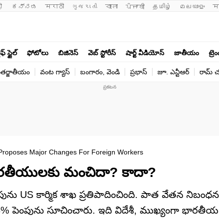
ी 
ಕನ್ನಡ
मराठी
ગુજરાતી
বাংলা
ਪੰਜਾਬੀ
தமிழ்
മലയാളം
म
ఫ్ స్టైల్
ఫోటోలు
బిజినెస్
వెబ్ స్టోరీస్
షార్ట్ వీడియోస్
జాతీయం
ట్రె
తర్జాతీయం
వంట గ్యాస్
బంగారం, వెండి
ప్రభాస్
జూ. ఎన్టీఆర్
రామ్ చ‌
Proposes Major Changes For Foreign Workers
భారతీయులకు మంచిదా? కాదా?
ను US కార్మిక శాఖ ప్రతిపాదించింది. పాత వేతన నిబంధ
3% పెంపును సూచించారు. ఇది విదేశీ, ముఖ్యంగా భారతీయ