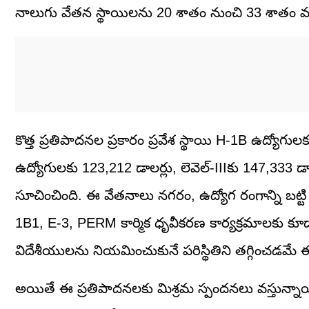
నాలుగు వేతన స్థాయిలను 20 శాతం నుంచి 33 శాతం వరకు
కొత్త ప్రతిపాదనల ప్రకారం ప్రవేశ స్థాయి H-1B ఉద్యోగు
ఉద్యోగులకు 123,212 డాలర్లు, లెవెల్-IIIకు 147,333 డ
సూచించింది. ఈ వేతనాలు నగరం, ఉద్యోగ రంగాన్ని బట్
1B1, E-3, PERM కార్మిక ధృవీకరణ కార్యక్రమాలకు కూడ
విదేశీయులను నియమించుకునే పరిస్థితిని తగ్గించడమే ఈ
అయితే ఈ ప్రతిపాదనలకు మిశ్రమ స్పందనలు వస్తున్నాయి.