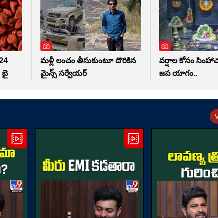
 24
మళ్లీ లంచం తీసుకుంటూ దొరికిన
వర్షాల కోసం సింహ
 బై
మైన్స్ సర్వేయర్
జప యాగం..