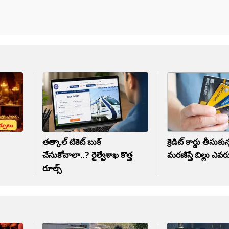
తత్కాల్ టికెట్ బుక్
క్రెడిట్ కార్డు తీసుకున్న
చేసుకోవాలా..? రైల్వేశాఖ కొత్త
మరణిస్తే బిల్లు ఎవరు
రూల్స్