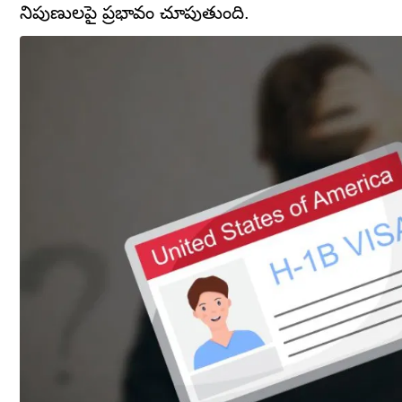
నిపుణులపై ప్రభావం చూపుతుంది.