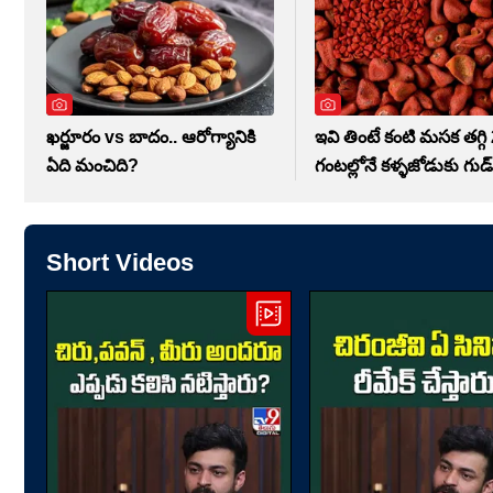
ఖర్జూరం vs బాదం.. ఆరోగ్యానికి
ఇవి తింటే కంటి మసక తగ్గి
ఏది మంచిది?
గంటల్లోనే కళ్ళజోడుకు గుడ్
Short Videos