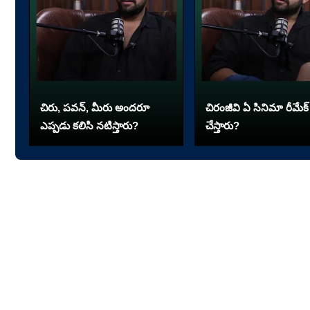
చిరు, పవన్, మీరు అందరూ
చిరంజీవి ఏ సినిమా రీమేక్
ఎప్పడు కలిసి నటిస్తారు?
చేస్తారు?