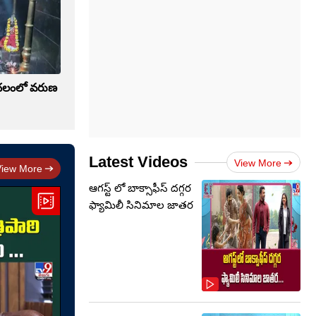
ాచలంలో వరుణ
Latest Videos
View More
View More
ఆగస్ట్ లో బాక్సాఫీస్ దగ్గర
ఫ్యామిలీ సినిమాల జాతర