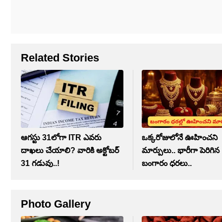
Related Stories
ఆగస్టు 31లోగా ITR ఎవరు
ఒక్కరోజులోనే ఊహించని
దాఖలు చేయాలి? వారికి అక్టోబర్‌
మార్పులు.. భారీగా పెరిగిన
31 గడువు..!
బంగారం ధరలు..
Photo Gallery