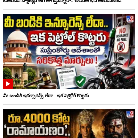
ఓఆర్‌ఎస్‌ ప్యాకెట్లు తెగ తాగేస్తున్నారా.. అయితే ఇది తెలుసుకోండి
మీ బండికి ఇన్సూరెన్స్ లేదా.. ఇక పెట్రోల్ కొట్టరు..