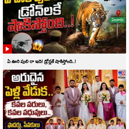
ఏ ఊరి పులి రా ఇది! డ్రోన్లకే షాకిస్తోంది..!