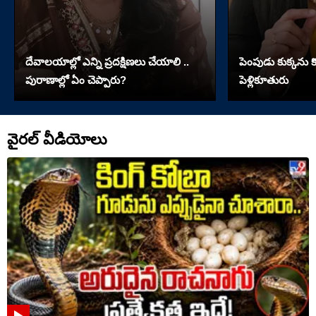
దేవాలయాల్లో ఎన్ని ప్రదక్షిణలు చేయాలి ..
పెంపుడు కుక్కను కొట
పురాణాల్లో ఏం చెప్పారు?
పెళ్లికూతురు
వైరల్ వీడియోలు