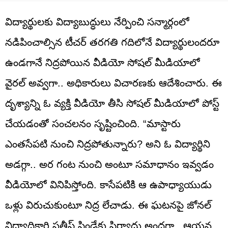
విద్యార్థులకు విద్యాబుద్ధులు నేర్పించి సన్మార్గంలో
నడిపించాల్సిన టీచర్‌ తరగతి గదిలోనే విద్యార్థులందరూ
ఉండగానే నిద్రపోయిన వీడియో సోషల్‌ మీడియాలో
వైరల్‌ అవ్వగా.. అధికారులు విచారణకు ఆదేశించారు. ఈ
దృశ్యాన్ని ఓ వ్యక్తి వీడియో తీసి సోషల్‌ మీడియాలో పోస్ట్
చేయడంతో సంచలనం సృష్టించింది. “మాస్టారు
ఎంతసేపటి నుంచి నిద్రపోతున్నారు? అని ఓ విద్యార్థిని
అడగ్గా.. అర గంట నుంచి అంటూ సమాధానం ఇవ్వడం
వీడియోలో వినిపిస్తోంది. కాసేపటికి ఆ ఉపాధ్యాయుడు
ఒళ్లు విరుచుకుంటూ నిద్ర లేచాడు. ఈ ఘటనపై జోనల్
విద్యాధికారి సతీష్ షిండేకు ఫిర్యాదు అందగా.. ఆయన