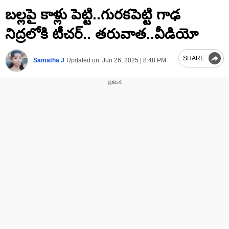
0
బల్లపై కాళ్లు పెట్టి..గురకపెట్టి గాఢ
seconds
of
1
నిద్రలోకి టీచర్‌.. తరువాత..వీడియో
minute,
16
seconds
SHARE
Samatha J
Updated on:
Jun 26, 2025 | 8:48 PM