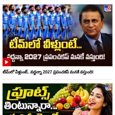
టీమ్‌లో వీళ్లుంటే.. వద్దన్నా 2027 ప్రపంచకప్‌ మనకే వస్తుంది!