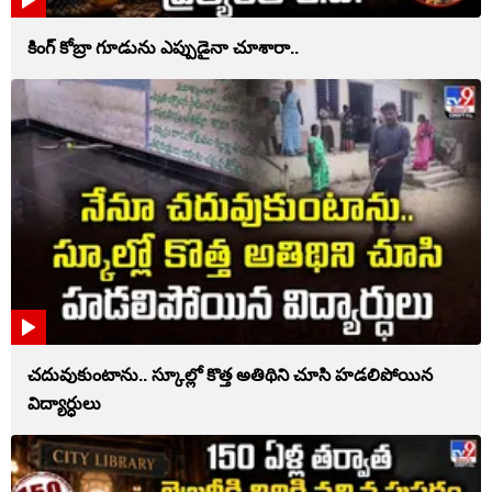
కింగ్ కోబ్రా గూడును ఎప్పుడైనా చూశారా..
చదువుకుంటాను.. స్కూల్లో కొత్త అతిథిని చూసి హడలిపోయిన
విద్యార్ధులు