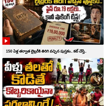
150 ఏళ్ల తర్వాత లైబ్రరీకి తిరిగి వచ్చిన పుస్తకం.. కట్ చేస్తే..