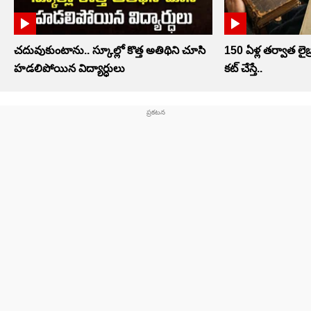
చదువుకుంటాను.. స్కూల్లో కొత్త అతిథిని చూసి
150 ఏళ్ల తర్వాత లైబ్ర
హడలిపోయిన విద్యార్ధులు
కట్ చేస్తే..