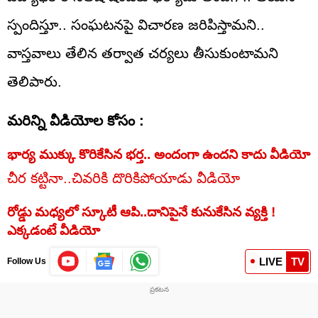
స్పందిస్తూ.. సంఘటనపై విచారణ జరిపిస్తామని..
వాస్తవాలు తేలిన తర్వాత చర్యలు తీసుకుంటామని
తెలిపారు.
మరిన్ని వీడియోల కోసం :
భార్య ముక్కు కొరికేసిన భర్త.. అందంగా ఉందని కాదు వీడియో
చీర కట్టినా..చివరికి దొరికిపోయాడు వీడియో
రోడ్డు మధ్యలో స్కూటీ ఆపి..దానిపైనే కునుకేసిన వ్యక్తి !
ఎక్కడంటే వీడియో
LIVE
TV
Follow Us