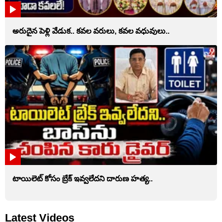
అరుదైన పెళ్లి వేడుక.. కవల వరులు, కవల వధువులు..
టాయిలెట్‌ కోసం బ్రేక్‌ ఇవ్వలేదని దారుణ హత్య..
Latest Videos