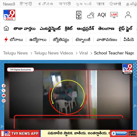
News9
हिन्दी 
ಕನ್ನಡ
मराठी
ગુજરાતી
বাংলা
ਪੰਜਾਬੀ
தமிழ
AQI
తాజా వార్తలు
ఎంటర్టైన్మెంట్
క్రికెట్
ఆంధ్రప్రదేశ్
తెలంగాణ
లైఫ్ స్టైల్
బోనాలు
ఉద్యోగాలు
జ్యోతిష్యం
టెక్నాలజీ
వాతావరణం
వీడియో
Telugu News
Telugu News Videos
Viral
School Teacher Naps, 