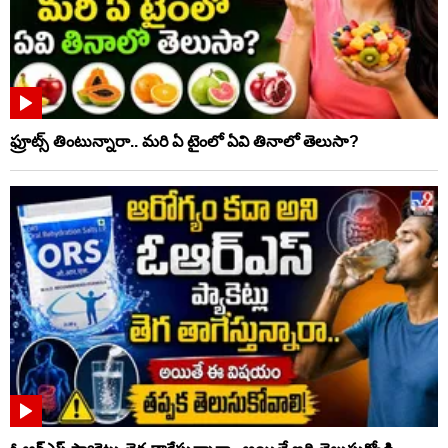
ఫ్రూట్స్‌ తింటున్నారా.. మరి ఏ టైంలో ఏవి తినాలో తెలుసా?