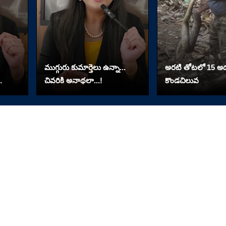
ముగ్గురు కుమార్తెలు ఉన్నా...
అరటి తోటలో 15 అడ
చివరికి అనాథలా...!
కొండచిలువ