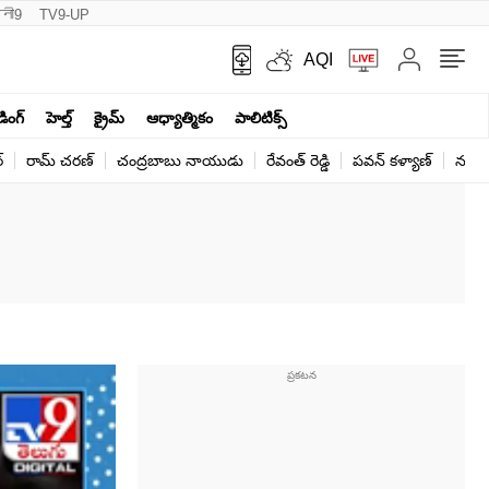
नी9
TV9-UP
AQI
ండింగ్
హెల్త్‌
క్రైమ్
ఆధ్యాత్మికం
పాలిటిక్స్‌
్
రామ్ చ‌ర‌ణ్‌
చంద్రబాబు నాయుడు
రేవంత్ రెడ్డి
పవన్ కళ్యాణ్
నరేంద