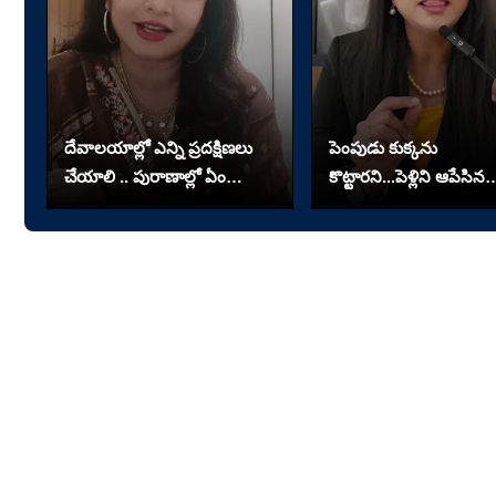
దేవాలయాల్లో ఎన్ని ప్రదక్షిణలు
పెంపుడు కుక్కను
చేయాలి .. పురాణాల్లో ఏం
కొట్టారని...పెళ్లిని ఆపేసిన
చెప్పారు?
పెళ్లికూతురు