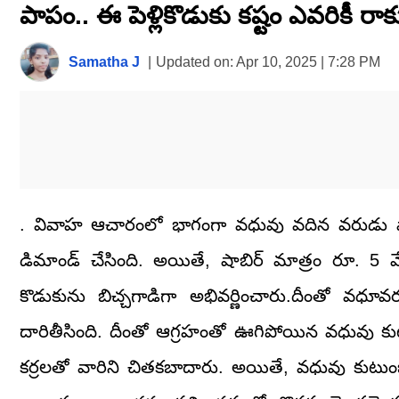
పాపం.. ఈ పెళ్లికొడుకు కష్టం ఎవరికీ 
seconds
of
1
minute,
Samatha J
|
Updated on:
Apr 10, 2025 | 7:28 PM
46
seconds
Volume
0%
. వివాహ ఆచారంలో భాగంగా వధువు వదిన వరుడు షాబిర్
డిమాండ్ చేసింది. అయితే, షాబిర్ మాత్రం రూ. 5 
కొడుకును బిచ్చగాడిగా అభివర్ణించారు.దీంతో వధ
దారితీసింది. దీంతో ఆగ్రహంతో ఊగిపోయిన వధువు 
కర్రలతో వారిని చితకబాదారు. అయితే, వధువు కుటుంబ 