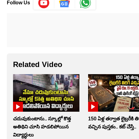
Follow Us
Related Video
చదువుకుంటాను.. స్కూల్లో కొత్త
150 ఏళ్ల తర్వాత లైబ్రరీకి తి
అతిథిని చూసి హడలిపోయిన
వచ్చిన పుస్తకం.. కట్ చేస్తే..
విద్యార్ధులు