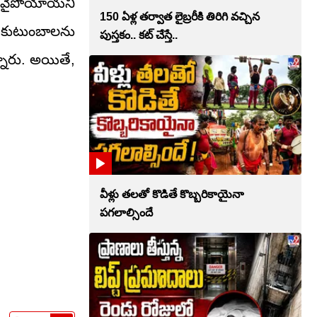
కువైపోయాయని
150 ఏళ్ల తర్వాత లైబ్రరీకి తిరిగి వచ్చిన
కుటుంబాలను
పుస్తకం.. కట్ చేస్తే..
్నారు. అయితే,
వీళ్లు తలతో కొడితే కొబ్బరికాయైనా
పగలాల్సిందే