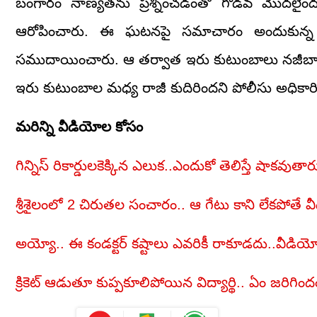
బంగారం నాణ్యతను ప్రశ్నించడంతో గొడవ మొదలైందన
ఆరోపించారు. ఈ ఘటనపై సమాచారం అందుకున్న ప
సముదాయించారు. ఆ తర్వాత ఇరు కుటుంబాలు నజీబాబాద్ ప
ఇరు కుటుంబాల మధ్య రాజీ కుదిరిందని పోలీసు అధికార
మరిన్ని వీడియోల కోసం
గిన్నిస్‌ రికార్డులకెక్కిన ఎలుక..ఎందుకో తెలిస్తే షాకవుత
శ్రీశైలంలో 2 చిరుతల సంచారం.. ఆ గేటు కాని లేకపోతే 
అయ్యో.. ఈ కండక్టర్‌ కష్టాలు ఎవరికీ రాకూడదు..వీడియ
క్రికెట్ ఆడుతూ కుప్పకూలిపోయిన విద్యార్థి.. ఏం జరిగిం