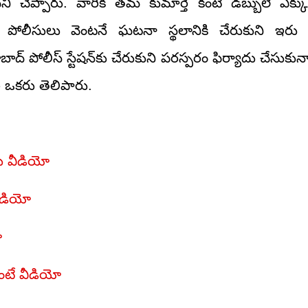
ి చెప్పారు. వారికి తమ కుమార్తె కంటే డబ్బులే ఎక్
ోలీసులు వెంటనే ఘటనా స్థలానికి చేరుకుని ఇరు 
ోలీస్ స్టేషన్‌కు చేరుకుని పరస్పరం ఫిర్యాదు చేసుకున
ి ఒకరు తెలిపారు.
ారు వీడియో
వీడియో
ో
దంటే వీడియో