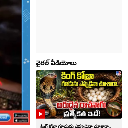
వైరల్ వీడియోలు
కింగ్ కోబ్రా గూడును ఎప్పుడైనా చూశారా..