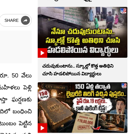
SHARE
చదువుకుంటాను.. స్కూల్లో కొత్త అతిథిని
చూసి హడలిపోయిన విద్యార్ధులు
 రూ. 50 వేలు
హిళలు పెళ్లి
్తా ఘర్షణకు
ిలో బంధించి
ుంబం పెట్టిన