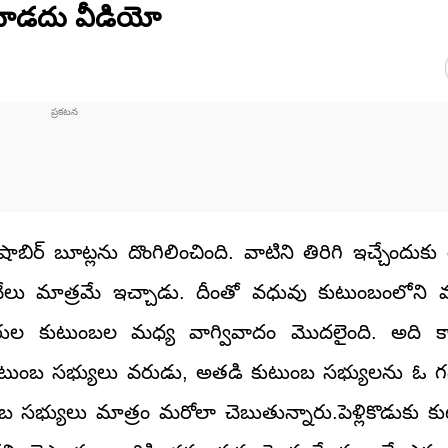
రాకూడదు వీడియో
 బూట్లను దొంగిలించింది. వాటిని తిరిగి ఇచ్చేందుకు
వేలు మాత్రమే ఇచ్చాడు. దీంతో వధువు కుటుంబంలోని మ
ూవరుల కుటుంబల మధ్య వాగ్వివాదం మొదలైంది. అది కాస
కుటుంబ సభ్యులు వరుడు, అతడి కుటుంబ సభ్యులను ఓ గద
సభ్యులు మాత్రం మరోలా చెబుతున్నారు.పెళ్లికొడుకు కుట