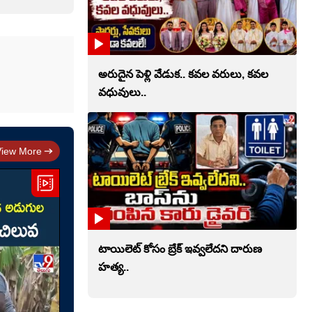
అరుదైన పెళ్లి వేడుక.. కవల వరులు, కవల
వధువులు..
View More
టాయిలెట్‌ కోసం బ్రేక్‌ ఇవ్వలేదని దారుణ
హత్య..