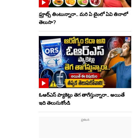
ఫ్రూట్స్‌ తింటున్నారా.. మరి ఏ టైంలో ఏవి తినాలో
తెలుసా?
ఓఆర్‌ఎస్‌ ప్యాకెట్లు తెగ తాగేస్తున్నారా.. అయితే
ఇది తెలుసుకోండి