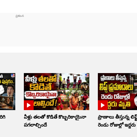
రిగి
వీళ్లు తలతో కొడితే కొబ్బరికాయైనా
ప్రాణాలు తీస్తున్న లిఫ్
పగలాల్సిందే
రెండు రోజుల్లో ఇద్దర