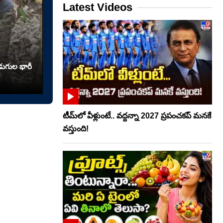
Latest Videos
ుగుల భారీ
టీమ్‌లో వీళ్లుంటే.. వద్దన్నా 2027 ప్రపంచకప్‌ మనకే
వస్తుంది!