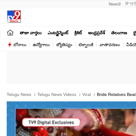
News9
हिन्द
తాజా వార్తలు
ఎంటర్టైన్మెంట్
క్రికెట్
ఆంధ్రప్రదేశ్
తెలంగాణ
లై
బోనాలు
ఉద్యోగాలు
జ్యోతిష్యం
టెక్నాలజీ
వాతావరణం
వీడి
Telugu News
Telugu News Videos
Viral
Bride Relatives Be