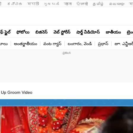
ी 
ಕನ್ನಡ
मराठी
ગુજરાતી
বাংলা
ਪੰਜਾਬੀ
தமிழ்
മലയാളം
म
ఫ్ స్టైల్
ఫోటోలు
బిజినెస్
వెబ్ స్టోరీస్
షార్ట్ వీడియోస్
జాతీయం
ట్రె
యోలు
అంతర్జాతీయం
వంట గ్యాస్
బంగారం, వెండి
ప్రభాస్
జూ. ఎన్టీఆర
at Up Groom Video