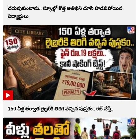
చదువుకుంటాను.. స్కూల్లో కొత్త అతిథిని చూసి హడలిపోయిన
విద్యార్ధులు
150 ఏళ్ల తర్వాత లైబ్రరీకి తిరిగి వచ్చిన పుస్తకం.. కట్ చేస్తే..