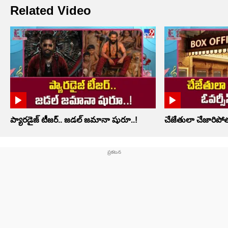
Related Video
ప్యారడైజ్ టీజర్.. జడల్ జమానా షురూ..!
చేజేతులా చేజారిపోతు