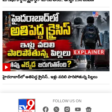
హైదరాబాద్‌లో అతిపెద్ద క్రైసిస్.. ఇళ్లు వదిలి పారిపోతున్న పిల్లలు
FOLLOW US ON