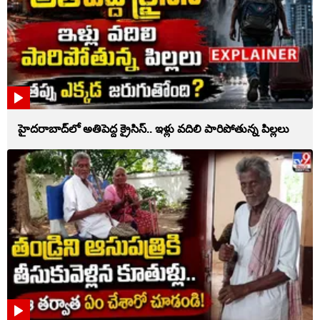
హైదరాబాద్‌లో అతిపెద్ద క్రైసిస్.. ఇళ్లు వదిలి పారిపోతున్న పిల్లలు