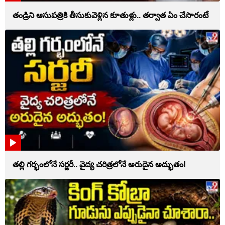
తండ్రిని ఆసుపత్రికి తీసుకువెళ్లిన కూతుళ్లు.. తర్వాత ఏం చేసారంటే
తల్లి గర్భంలోనే సర్జరీ.. వైద్య చరిత్రలోనే అరుదైన అద్భుతం!