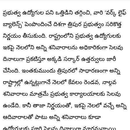
ప్రభుత్వ ఉద్యోగుల పని ఒత్తిడిని తగ్గించి, వారి ‘వర్క్ లైఫ్‌
బ్యాలెన్స్’ పెంపొందించే దిశగా త్రిపుర ప్రభుత్వం సరికొత్త
నిర్ణయం తీసుకుంది. రాష్ట్రంలోని ప్రభుత్వ ఉద్యోగులకు
ఇకపై నెలలోని అన్ని శనివారాలను అధికారికంగా సెలవు
దినాలుగా ప్రకటిస్తూ అక్కడి సర్కార్ ఉత్తర్వులు జారీ
చేసింది. ఇంతకుముందు త్రిపురలో సాధారణంగా అన్ని
రాష్ట్రాల్లో ఉన్నట్లుగానే నెలలో కేవలం రెండవ, నాల్గవ
శనివారాలు మాత్రమే ప్రభుత్వ కార్యాలయాలకు సెలవు
ఉండేది. కానీ తాజా నిర్ణయంతో, ఇకపై నెలలో వచ్చే అన్ని
ఆదివారాలతో పాటు అన్ని శనివారాలు కూడా
ఉద్యోగులకు పూర్తి సెలవు దినాలుగా మారనున్నాయి.