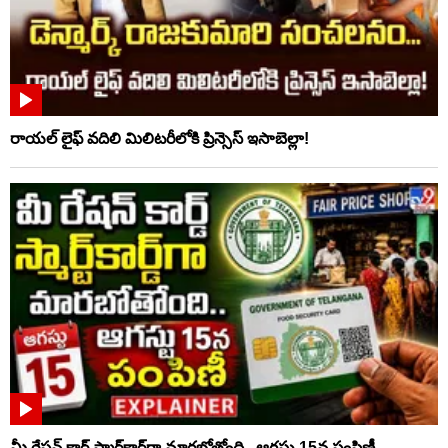
రాయల్ లైఫ్ వదిలి మిలిటరీలోకి ప్రిన్సెస్ ఇసాబెల్లా!
మీ రేషన్ కార్డ్ స్మార్ట్‌కార్డ్‌గా మారబోతోంది.. ఆగస్టు 15న పంపిణీ