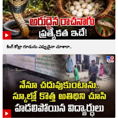
కింగ్ కోబ్రా గూడును ఎప్పుడైనా చూశారా..