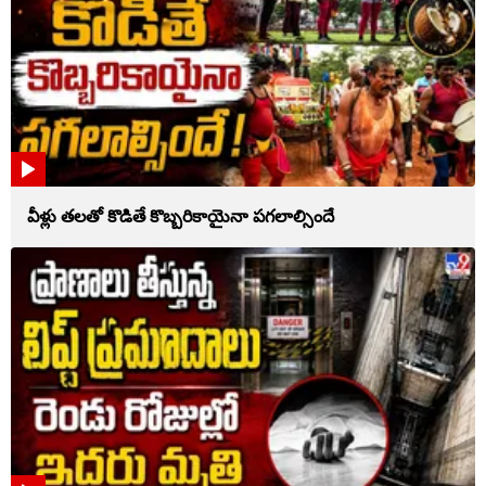
వీళ్లు తలతో కొడితే కొబ్బరికాయైనా పగలాల్సిందే