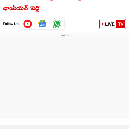
ఛాంపియన్ ‘పెద్ది’
LIVE
TV
Follow Us