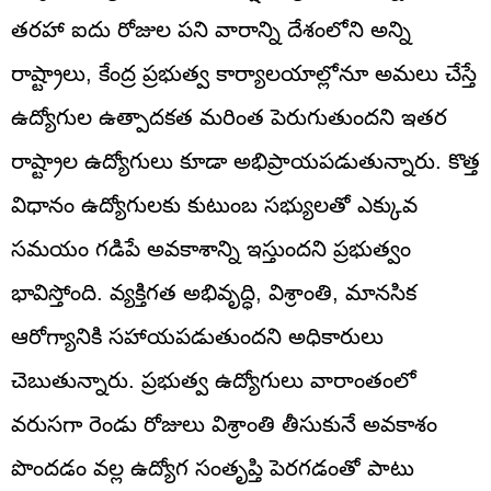
తరహా ఐదు రోజుల పని వారాన్ని దేశంలోని అన్ని
రాష్ట్రాలు, కేంద్ర ప్రభుత్వ కార్యాలయాల్లోనూ అమలు చేస్తే
ఉద్యోగుల ఉత్పాదకత మరింత పెరుగుతుందని ఇతర
రాష్ట్రాల ఉద్యోగులు కూడా అభిప్రాయపడుతున్నారు. కొత్త
విధానం ఉద్యోగులకు కుటుంబ సభ్యులతో ఎక్కువ
సమయం గడిపే అవకాశాన్ని ఇస్తుందని ప్రభుత్వం
భావిస్తోంది. వ్యక్తిగత అభివృద్ధి, విశ్రాంతి, మానసిక
ఆరోగ్యానికి సహాయపడుతుందని అధికారులు
చెబుతున్నారు. ప్రభుత్వ ఉద్యోగులు వారాంతంలో
వరుసగా రెండు రోజులు విశ్రాంతి తీసుకునే అవకాశం
పొందడం వల్ల ఉద్యోగ సంతృప్తి పెరగడంతో పాటు