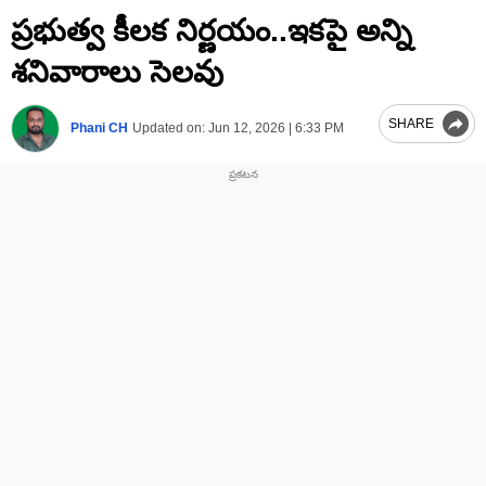
0
ప్రభుత్వ కీలక నిర్ణయం..ఇకపై అన్ని
of
1
minute,
శనివారాలు సెలవు
42
seconds
SHARE
Phani CH
Updated on:
Jun 12, 2026 | 6:33 PM