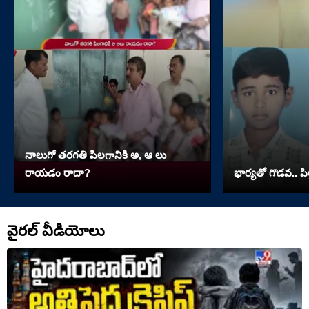
నాలుగో త‌ర‌గతి పిలగానికి అ, ఆ లు
రాయ‌డం రాదా?
భార్యతో గొడవ.. పి
వైరల్ వీడియోలు