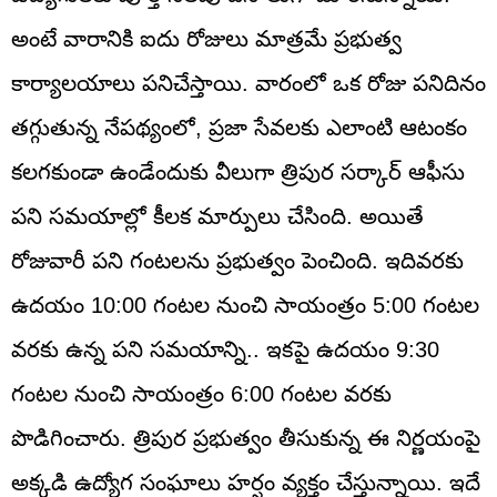
అంటే వారానికి ఐదు రోజులు మాత్రమే ప్రభుత్వ
కార్యాలయాలు పనిచేస్తాయి. వారంలో ఒక రోజు పనిదినం
తగ్గుతున్న నేపథ్యంలో, ప్రజా సేవలకు ఎలాంటి ఆటంకం
కలగకుండా ఉండేందుకు వీలుగా త్రిపుర సర్కార్ ఆఫీసు
పని సమయాల్లో కీలక మార్పులు చేసింది. అయితే
రోజువారీ పని గంటలను ప్రభుత్వం పెంచింది. ఇదివరకు
ఉదయం 10:00 గంటల నుంచి సాయంత్రం 5:00 గంటల
వరకు ఉన్న పని సమయాన్ని.. ఇకపై ఉదయం 9:30
గంటల నుంచి సాయంత్రం 6:00 గంటల వరకు
పొడిగించారు. త్రిపుర ప్రభుత్వం తీసుకున్న ఈ నిర్ణయంపై
అక్కడి ఉద్యోగ సంఘాలు హర్షం వ్యక్తం చేస్తున్నాయి. ఇదే