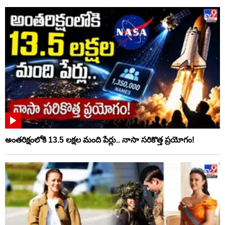
అంతరిక్షంలోకి 13.5 లక్షల మంది పేర్లు.. నాసా సరికొత్త ప్రయోగం!