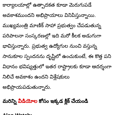
కార్యాలయాల్లో ఉత్పాదకత కూడా మెరుగుపడే
అవకాశముందని అభిప్రాయాలు వినిపిస్తున్నాయి.
ముఖ్యమంత్రి మాణిక్‌ సాహా ప్రభుత్వం చేపడుతున్న
పరిపాలనా సంస్కరణల్లో ఇది మరో కీలక అడుగుగా
భావిస్తున్నారు. ప్రభుత్వ ఉద్యోగుల నుంచి వస్తున్న
సానుకూల స్పందనను దృష్టిలో ఉంచుకుంటే, ఈ కొత్త పని
విధానం భవిష్యత్తులో ఇతర రాష్ట్రాలకు కూడా ఆదర్శంగా
నిలిచే అవకాశం ఉందని విశ్లేషకులు
అభిప్రాయపడుతున్నారు.
మరిన్ని
వీడియోల
కోసం ఇక్కడ క్లిక్ చేయండి