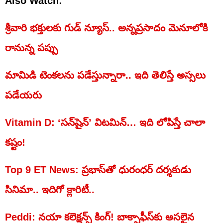
Also Watch:
శ్రీవారి భక్తులకు గుడ్ న్యూస్.. అన్నప్రసాదం మెనూలోకి
రానున్న పప్పు
మామిడి టెంకలను పడేస్తున్నారా.. ఇది తెలిస్తే అస్సలు
పడేయరు
Vitamin D: ‘సన్‌షైన్’ విటమిన్… ఇది లోపిస్తే చాలా
కష్టం!
Top 9 ET News: ప్రభాస్‌తో ధురంధర్ దర్శకుడు
సినిమా.. ఇదిగో క్లారిటీ..
Peddi: నయా కలెక్షన్స్‌ కింగ్! బాక్సాఫీస్‌కు అసలైన