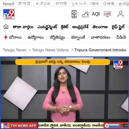
News9
हिन्दी 
ಕನ್ನಡ
मराठी
ગુજરાતી
বাংলা
ਪੰਜਾਬੀ
தமிழ
AQI
తాజా వార్తలు
ఎంటర్టైన్మెంట్
క్రికెట్
ఆంధ్రప్రదేశ్
తెలంగాణ
లైఫ్ స్టైల్
బోనాలు
ఉద్యోగాలు
జ్యోతిష్యం
టెక్నాలజీ
వాతావరణం
వీడియో
Telugu News
Telugu News Videos
Tripura Government Introduc