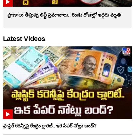
ప్రాణాలు తీస్తున్న లిఫ్ట్‌ ప్రమాదాలు.. రెండు రోజుల్లో ఇద్దరు మృతి
Latest Videos
ప్లాస్టిక్‌ కరెన్సీపై కేంద్రం క్లారిటీ.. ఇక పేపర్‌ నోట్లు బంద్‌?