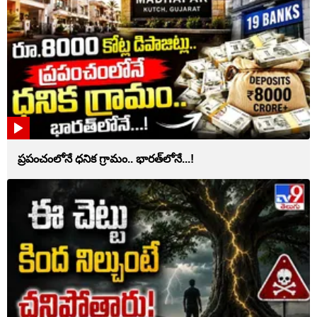
ప్రపంచంలోనే ధనిక గ్రామం.. భారత్‌లోనే...!