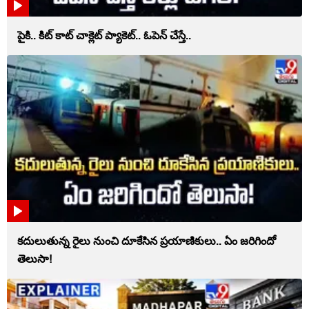
పైకి.. కిట్‌ కాట్‌ చాక్లెట్ ప్యాకెట్‌.. ఓపెన్‌ చేస్తే..
కదులుతున్న రైలు నుంచి దూకేసిన ప్రయాణికులు.. ఏం జరిగిందో
తెలుసా!