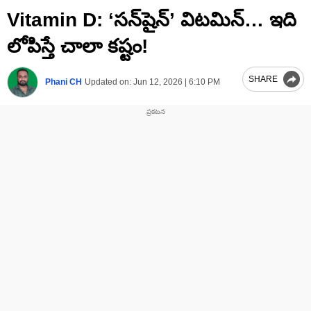
0
Vitamin D: ‘సన్‌షైన్’ విటమిన్… ఇది
seconds
of
2
లోపిస్తే చాలా కష్టం!
minutes,
3
seconds
SHARE
Phani CH
Updated on:
Jun 12, 2026 | 6:10 PM