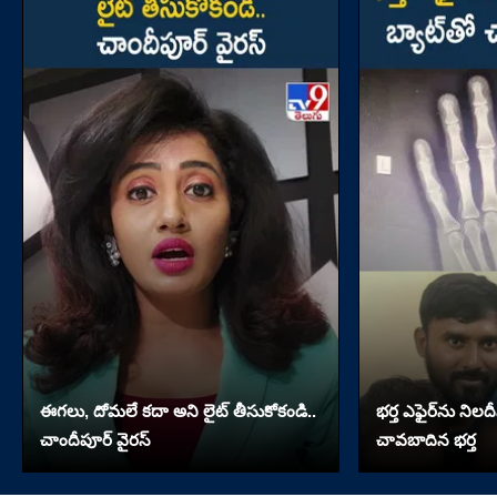
ఈగలు, దోమలే కదా అని లైట్ తీసుకోకండి..
భర్త ఎఫైర్‌ను నిలదీ
చాందీపూర్ వైరస్
చావబాదిన భర్త