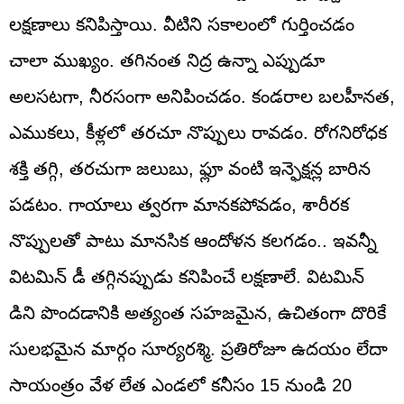
లక్షణాలు కనిపిస్తాయి. వీటిని సకాలంలో గుర్తించడం
చాలా ముఖ్యం. తగినంత నిద్ర ఉన్నా ఎప్పుడూ
అలసటగా, నీరసంగా అనిపించడం. కండరాల బలహీనత,
ఎముకలు, కీళ్లలో తరచూ నొప్పులు రావడం. రోగనిరోధక
శక్తి తగ్గి, తరచుగా జలుబు, ఫ్లూ వంటి ఇన్ఫెక్షన్ల బారిన
పడటం. గాయాలు త్వరగా మానకపోవడం, శారీరక
నొప్పులతో పాటు మానసిక ఆందోళన కలగడం.. ఇవన్నీ
విటమిన్ డీ తగ్గినప్పుడు కనిపించే లక్షణాలే. విటమిన్
డిని పొందడానికి అత్యంత సహజమైన, ఉచితంగా దొరికే
సులభమైన మార్గం సూర్యరశ్మి. ప్రతిరోజూ ఉదయం లేదా
సాయంత్రం వేళ లేత ఎండలో కనీసం 15 నుండి 20