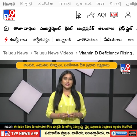
News9
हिन्दी 
ಕನ್ನಡ
मराठी
ગુજરાતી
বাংলা
ਪੰਜਾਬੀ
தமிழ
AQI
తాజా వార్తలు
ఎంటర్టైన్మెంట్
క్రికెట్
ఆంధ్రప్రదేశ్
తెలంగాణ
లైఫ్ స్టైల్
ఉద్యోగాలు
జ్యోతిష్యం
టెక్నాలజీ
వాతావరణం
వీడియోలు
అంతర
Telugu News
Telugu News Videos
Vitamin D Deficiency Rising 