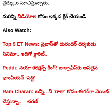
వైద్యులు సూచిస్తున్నారు.
మరిన్ని
వీడియోల
కోసం ఇక్కడ క్లిక్ చేయండి
Also Watch:
Top 9 ET News: ప్రభాస్‌తో ధురంధర్ దర్శకుడు
సినిమా.. ఇదిగో క్లారిటీ..
Peddi: నయా కలెక్షన్స్‌ కింగ్! బాక్సాఫీస్‌కు అసలైన
ఛాంపియన్ ‘పెద్ది’
Ram Charan: బన్నీ.. నీ ‘రాకా’ కోసం ఈగర్‌గా వెయిట్
చేస్తున్నా.. – చరణ్