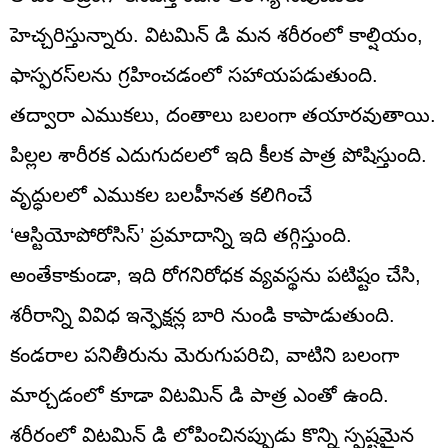
హెచ్చరిస్తున్నారు. విటమిన్ డి మన శరీరంలో కాల్షియం,
ఫాస్ఫరస్‌లను గ్రహించడంలో సహాయపడుతుంది.
తద్వారా ఎముకలు, దంతాలు బలంగా తయారవుతాయి.
పిల్లల శారీరక ఎదుగుదలలో ఇది కీలక పాత్ర పోషిస్తుంది.
వృద్ధులలో ఎముకల బలహీనత కలిగించే
‘ఆస్టియోపోరోసిస్’ ప్రమాదాన్ని ఇది తగ్గిస్తుంది.
అంతేకాకుండా, ఇది రోగనిరోధక వ్యవస్థను పటిష్టం చేసి,
శరీరాన్ని వివిధ ఇన్ఫెక్షన్ల బారి నుండి కాపాడుతుంది.
కండరాల పనితీరును మెరుగుపరిచి, వాటిని బలంగా
మార్చడంలో కూడా విటమిన్ డి పాత్ర ఎంతో ఉంది.
శరీరంలో విటమిన్ డి లోపించినప్పుడు కొన్ని స్పష్టమైన