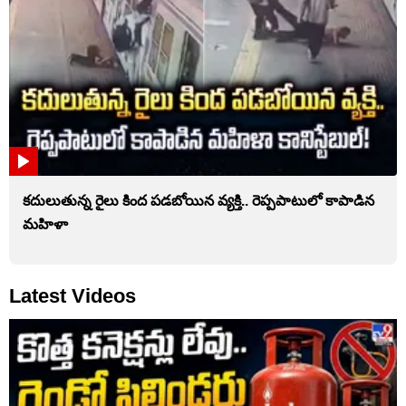
కదులుతున్న రైలు కింద పడబోయిన వ్యక్తి.. రెప్పపాటులో కాపాడిన
మహిళా
Latest Videos