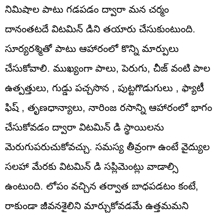
నిమిషాల పాటు గడపడం ద్వారా మన చర్మం
దానంతటదే విటమిన్ డిని తయారు చేసుకుంటుంది.
సూర్యరశ్మితో పాటు ఆహారంలో కొన్ని మార్పులు
చేసుకోవాలి. ముఖ్యంగా పాలు, పెరుగు, చీజ్ వంటి పాల
ఉత్పత్తులు, గుడ్డు పచ్చసొన , పుట్టగొడుగులు , ఫ్యాటీ
ఫిష్ , తృణధాన్యాలు, నారింజ రసాన్ని ఆహారంలో భాగం
చేసుకోవడం ద్వారా విటమిన్ డి స్థాయిలను
మెరుగుపరుచుకోవచ్చు. సమస్య తీవ్రంగా ఉంటే వైద్యుల
సలహా మేరకు విటమిన్ డి సప్లిమెంట్లు వాడాల్సి
ఉంటుంది. లోపం వచ్చిన తర్వాత బాధపడటం కంటే,
రాకుండా జీవనశైలిని మార్చుకోవడమే ఉత్తమమని