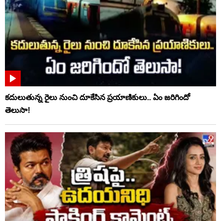
కదులుతున్న రైలు నుంచి దూకేసిన ప్రయాణికులు.. ఏం జరిగిందో
తెలుసా!