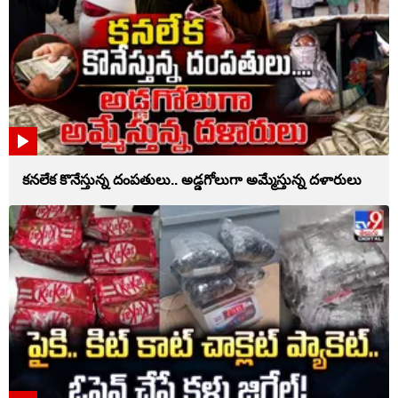
కనలేక కొనేస్తున్న దంపతులు.. అడ్డగోలుగా అమ్మేస్తున్న దళారులు