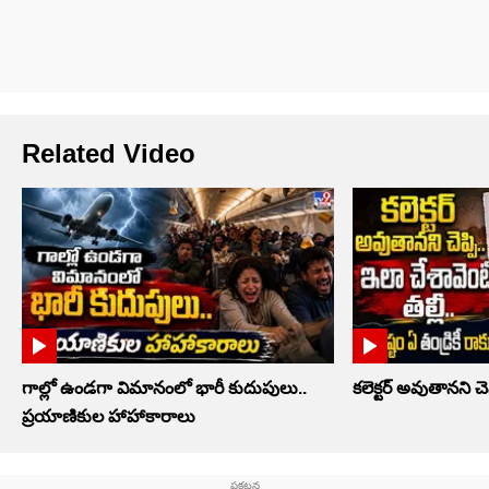
Related Video
గాల్లో ఉండగా విమానంలో భారీ కుదుపులు..
కలెక్టర్‌ అవుతానని చెప
ప్రయాణికుల హాహాకారాలు