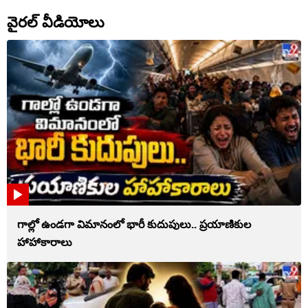
వైరల్ వీడియోలు
గాల్లో ఉండగా విమానంలో భారీ కుదుపులు.. ప్రయాణికుల
హాహాకారాలు