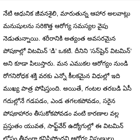
నేటి ఆధునిక జీవనశైలి, మారుతున్న ఆహార అలవాట్లు
మనుషులను సరికొత్త ఆరోగ్య సమస్యల వైపు
నెడుతున్నాయి. శరీరానికి అత్యంత అవసరమైన
పోషకాల్లో విటమిన్ ‘డి’ ఒకటి. దీనిని ‘సన్‌షైన్ విటమిన్’
అని కూడా పిలుస్తారు. మన ఎముకల ఆరోగ్యం నుండి
రోగనిరోధక శక్తి వరకు ఎన్నో కీలకమైన విధుల్లో ఇది
ముఖ్య పాత్ర పోషిస్తుంది. అయితే, గంటల తరబడి ఏసీ
గదుల్లోనే గడపడం, ఎండ తగలకపోవడం, సరైన
పోషకాహారం తీసుకోకపోవడం వంటి కారణాల వల్ల
ప్రస్తుతం యువత, సాఫ్ట్‌వేర్ ఉద్యోగుల్లో ఈ విటమిన్
లోపం తీవ్రంగా కనిపిస్తోందని ఆరోగ్య నిపుణులు