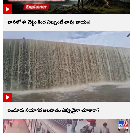
వానలో ఈ చెట్టు కింద నిల్చుంటే చావు ఖాయం!
ఇందూరు నయాగర జలపాతం ఎప్పుడైనా చూశారా?