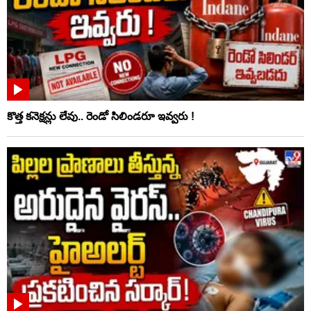
కొత్త కనెక్షన్లు లేవు.. రెండో సిలిండరూ ఇవ్వరు !