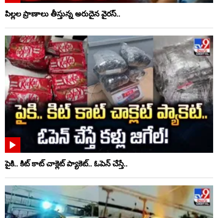
పిల్లల ప్రాణాలు తీస్తున్న అరుదైన వైరస్..
పైకి.. కిట్‌ కాట్‌ చాక్లెట్ ప్యాకెట్‌.. ఓపెన్‌ చేస్తే..