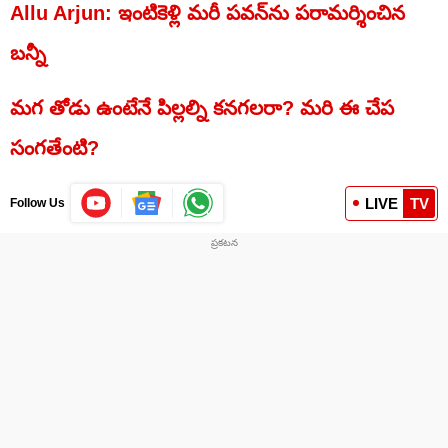
Allu Arjun: ఇంటికెళ్లి మరీ పవన్‌ను పరామర్శించిన
బన్నీ
మగ తోడు ఉంటేనే పిల్లల్ని కనగలరా? మరి ఈ చేప
సంగతేంటి?
LIVE
TV
Follow Us