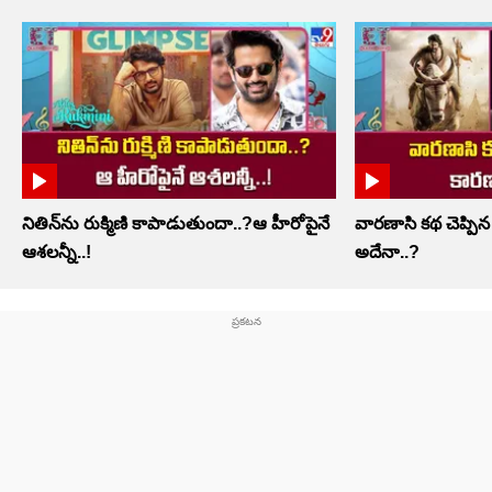
నితిన్‌ను రుక్మిణి కాపాడుతుందా..?ఆ హీరోపైనే
వారణాసి కథ చెప్పిన
ఆశలన్నీ..!
అదేనా..?