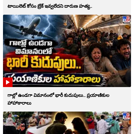
టాయిలెట్‌ కోసం బ్రేక్‌ ఇవ్వలేదని దారుణ హత్య..
గాల్లో ఉండగా విమానంలో భారీ కుదుపులు.. ప్రయాణికుల
హాహాకారాలు