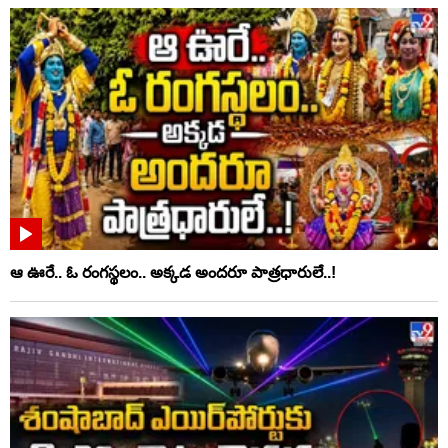
ఆ ఊరే.. ఓ రంగస్థలం.. అక్కడ అందరూ పాత్రధారులే..!