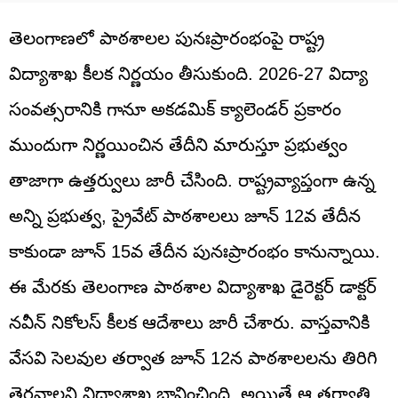
తెలంగాణలో పాఠశాలల పునఃప్రారంభంపై రాష్ట్ర
విద్యాశాఖ కీలక నిర్ణయం తీసుకుంది. 2026-27 విద్యా
సంవత్సరానికి గానూ అకడమిక్ క్యాలెండర్ ప్రకారం
ముందుగా నిర్ణయించిన తేదీని మారుస్తూ ప్రభుత్వం
తాజాగా ఉత్తర్వులు జారీ చేసింది. రాష్ట్రవ్యాప్తంగా ఉన్న
అన్ని ప్రభుత్వ, ప్రైవేట్ పాఠశాలలు జూన్ 12వ తేదీన
కాకుండా జూన్ 15వ తేదీన పునఃప్రారంభం కానున్నాయి.
ఈ మేరకు తెలంగాణ పాఠశాల విద్యాశాఖ డైరెక్టర్ డాక్టర్
నవీన్ నికోలస్ కీలక ఆదేశాలు జారీ చేశారు. వాస్తవానికి
వేసవి సెలవుల తర్వాత జూన్ 12న పాఠశాలలను తిరిగి
తెరవాలని విద్యాశాఖ భావించింది. అయితే ఆ తర్వాతి