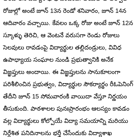
రోజుల్లో అంటే జూన్ 13న రెండో శనివారం, జూన్ 14న
ఆదివారం వచ్చాయి. కేవలం ఒక్క రోజు అంటే జూన్ 12న
స్కూళ్ళు తెరిచి, ఆ వెంటనే వరుసగా రెండు రోజులు
సెలవులు రావడంపై విద్యార్థుల తల్లిదండ్రులు, వివిధ
ఉపాధ్యాయ సంఘాల నుండి ప్రభుత్వానికి అనేక
విజ్ఞప్తులు అందాయి. ఈ విజ్ఞప్తులను సానుకూలంగా
పరిశీలించిన ప్రభుత్వం, విద్యార్థుల సౌకర్యార్థం రీఓపెనింగ్
తేదీని జూన్ 15 సోమవారంకి వాయిదా వేస్తూ నిర్ణయం
తీసుకుంది. పాఠశాలల పునఃప్రారంభం ఆలస్యం కావడం
వల్ల విద్యార్థులు కోల్పోయే విద్యా సమయాన్ని మరియు
నిర్దేశిత పనిదినాలను భర్తీ చేసేందుకు విద్యాశాఖ