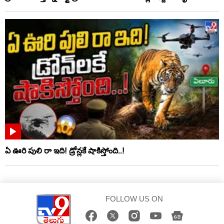
ఏ ఊరి పులి రా ఇది! డ్రోన్లకే షాకిస్తోంది..!
FOLLOW US ON