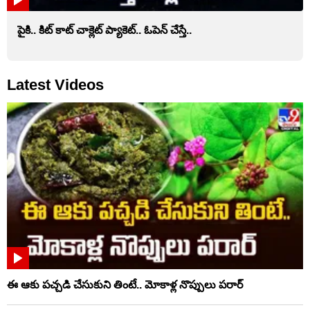
పైకి.. కిట్‌ కాట్‌ చాక్లెట్ ప్యాకెట్‌.. ఓపెన్‌ చేస్తే..
Latest Videos
ఈ ఆకు పచ్చడి చేసుకుని తింటే.. మోకాళ్ల నొప్పులు పరార్‌