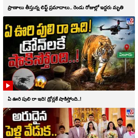
ప్రాణాలు తీస్తున్న లిఫ్ట్‌ ప్రమాదాలు.. రెండు రోజుల్లో ఇద్దరు మృతి
ఏ ఊరి పులి రా ఇది! డ్రోన్లకే షాకిస్తోంది..!