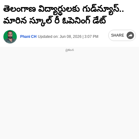
0
తెలంగాణ విద్యార్ధులకు గుడ్‌న్యూస్‌..
seconds
of
1
మారిన స్కూల్‌ రీ ఓపెనింగ్‌ డేట్‌
minute,
38
seconds
SHARE
Phani CH
Updated on:
Jun 08, 2026 | 3:07 PM