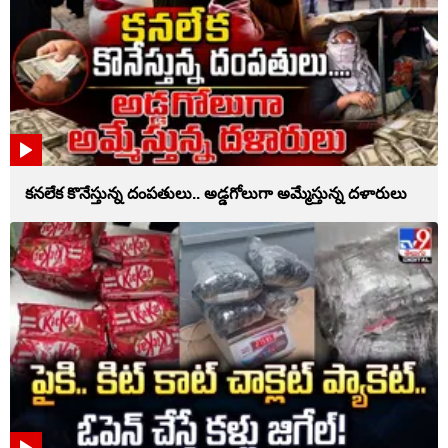
కనలేక కొనేస్తున్న దంపతులు.. అడ్డగోలుగా అమ్మేస్తున్న దళారులు