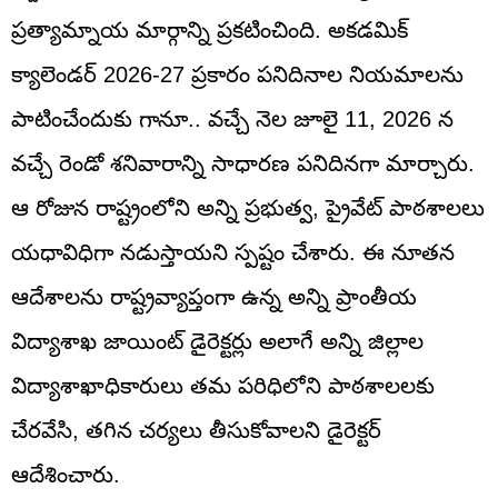
ప్రత్యామ్నాయ మార్గాన్ని ప్రకటించింది. అకడమిక్
క్యాలెండర్ 2026-27 ప్రకారం పనిదినాల నియమాలను
పాటించేందుకు గానూ.. వచ్చే నెల జూలై 11, 2026 న
వచ్చే రెండో శనివారాన్ని సాధారణ పనిదినగా మార్చారు.
ఆ రోజున రాష్ట్రంలోని అన్ని ప్రభుత్వ, ప్రైవేట్ పాఠశాలలు
యధావిధిగా నడుస్తాయని స్పష్టం చేశారు. ఈ నూతన
ఆదేశాలను రాష్ట్రవ్యాప్తంగా ఉన్న అన్ని ప్రాంతీయ
విద్యాశాఖ జాయింట్ డైరెక్టర్లు అలాగే అన్ని జిల్లాల
విద్యాశాఖాధికారులు తమ పరిధిలోని పాఠశాలలకు
చేరవేసి, తగిన చర్యలు తీసుకోవాలని డైరెక్టర్
ఆదేశించారు.