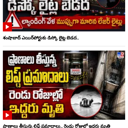
శంషాబాద్ ఎయిర్‌పోర్టుకు డిస్కో లైట్ల బెడద..
ప్రాణాలు తీస్తున్న లిఫ్ట్‌ ప్రమాదాలు.. రెండు రోజుల్లో ఇద్దరు మృతి