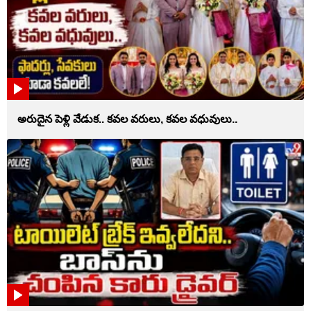
అరుదైన పెళ్లి వేడుక.. కవల వరులు, కవల వధువులు..