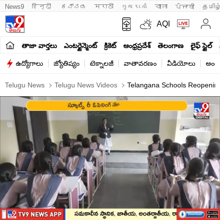
News9
हिन्दी 
ಕನ್ನಡ
मराठी
ગુજરાતી
বাংলা
ਪੰਜਾਬੀ
தமிழ
AQI
తాజా వార్తలు
ఎంటర్టైన్మెంట్
క్రికెట్
ఆంధ్రప్రదేశ్
తెలంగాణ
లైఫ్ స్టైల్
ఉద్యోగాలు
జ్యోతిష్యం
టెక్నాలజీ
వాతావరణం
వీడియోలు
అంతర
Telugu News
Telugu News Videos
Telangana Schools Reopening