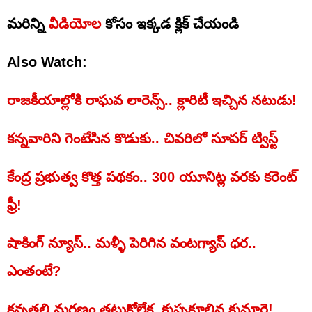
మరిన్ని
వీడియోల
కోసం ఇక్కడ క్లిక్ చేయండి
Also Watch:
రాజకీయాల్లోకి రాఘవ లారెన్స్.. క్లారిటీ ఇచ్చిన నటుడు!
కన్నవారిని గెంటేసిన కొడుకు.. చివరిలో సూపర్‌ ట్విస్ట్‌
కేంద్ర ప్రభుత్వ కొత్త పథకం.. 300 యూనిట్ల వరకు కరెంట్
ఫ్రీ!
షాకింగ్‌ న్యూస్‌.. మళ్ళీ పెరిగిన వంటగ్యాస్‌ ధర..
ఎంతంటే?
కన్నతల్లి మరణం తట్టుకోలేక..కుప్పకూలిన కుమార్తె!