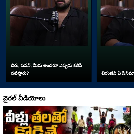
చిరు, పవన్, మీరు అందరూ ఎప్పడు కలిసి
నటిస్తారు?
చిరంజీవి ఏ సినిమా 
వైరల్ వీడియోలు