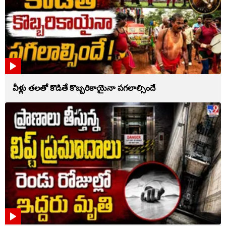
వీళ్లు తలతో కొడితే కొబ్బరికాయైనా పగలాల్సిందే