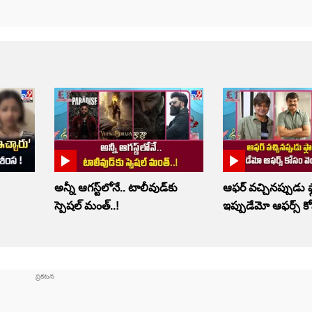
అన్నీ ఆగస్ట్‌లోనే.. టాలీవుడ్‌కు
ఆఫర్ వచ్చినప్పుడు ఫ్
స్పెషల్ మంత్..!
ఇప్పుడేమో ఆఫర్స్ కో