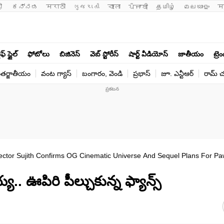
ी 
ಕನ್ನಡ
मराठी
ગુજરાતી
বাংলা
ਪੰਜਾਬੀ
தமிழ்
മലയാളം
म
ఫ్ స్టైల్
ఫోటోలు
బిజినెస్
వెబ్ స్టోరీస్
షార్ట్ వీడియోస్
జాతీయం
ట్రె
తర్జాతీయం
వంట గ్యాస్
బంగారం, వెండి
ప్రభాస్
జూ. ఎన్టీఆర్
రామ్ చ‌
ector Sujith Confirms OG Cinematic Universe And Sequel Plans For P
య.. ఊపిరి పీల్చుకున్న ఫ్యాన్స్