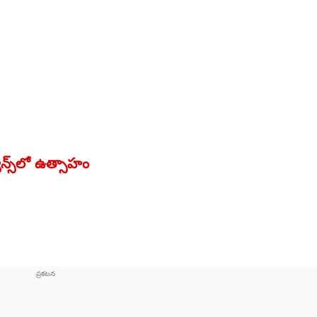
యాన్స్‌లో ఉత్సాహం