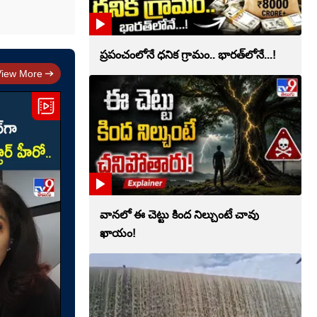
ప్రపంచంలోనే ధనిక గ్రామం.. భారత్‌లోనే...!
View More
వానలో ఈ చెట్టు కింద నిల్చుంటే చావు
ఖాయం!