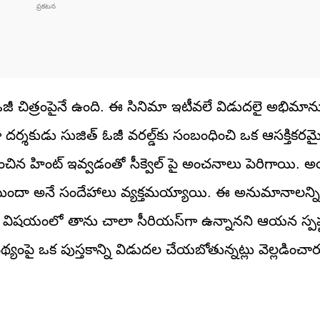
ిన ఓజీ చిత్రంపైనే ఉంది. ఈ సినిమా ఇటీవలే విడుదలై అభిమానుల్
దర్శకుడు సుజిత్ ఓజీ వరల్డ్‌కు సంబంధించి ఒక ఆసక్తికరమై
ధించిన హింట్ ఇవ్వడంతో సీక్వెల్ పై అంచనాలు పెరిగాయి. 
 ఉంటుందా అనే సందేహాలు వ్యక్తమయ్యాయి. ఈ అనుమానాలన్ని
 విషయంలో తాను చాలా సీరియస్‌గా ఉన్నానని ఆయన స్పష్
థ్యంపై ఒక పుస్తకాన్ని విడుదల చేయబోతున్నట్లు వెల్లడించార