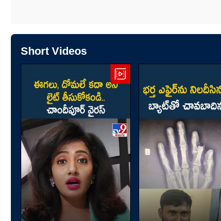
Short Videos