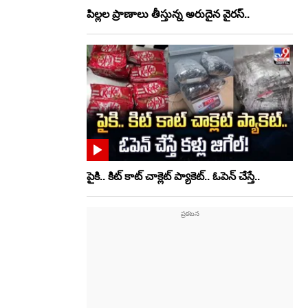
పిల్లల ప్రాణాలు తీస్తున్న అరుదైన వైరస్..
పైకి.. కిట్‌ కాట్‌ చాక్లెట్ ప్యాకెట్‌.. ఓపెన్‌ చేస్తే..