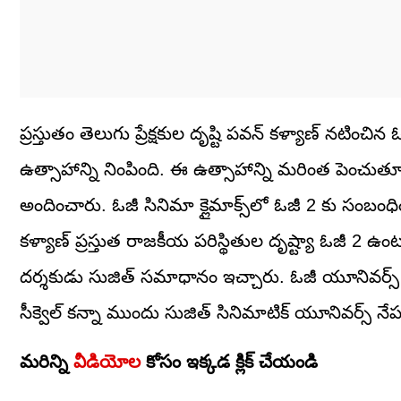
ప్రస్తుతం తెలుగు ప్రేక్షకుల దృష్టి పవన్ కళ్యాణ్ నటించ
ఉత్సాహాన్ని నింపింది. ఈ ఉత్సాహాన్ని మరింత పెంచుతూ 
అందించారు. ఓజీ సినిమా క్లైమాక్స్‌లో ఓజీ 2 కు సంబం
కళ్యాణ్ ప్రస్తుత రాజకీయ పరిస్థితుల దృష్ట్యా ఓజీ 2
దర్శకుడు సుజిత్ సమాధానం ఇచ్చారు. ఓజీ యూనివర్స్
సీక్వెల్ కన్నా ముందు సుజిత్ సినిమాటిక్ యూనివర్స్ నేప
మరిన్ని
వీడియోల
కోసం ఇక్కడ క్లిక్ చేయండి