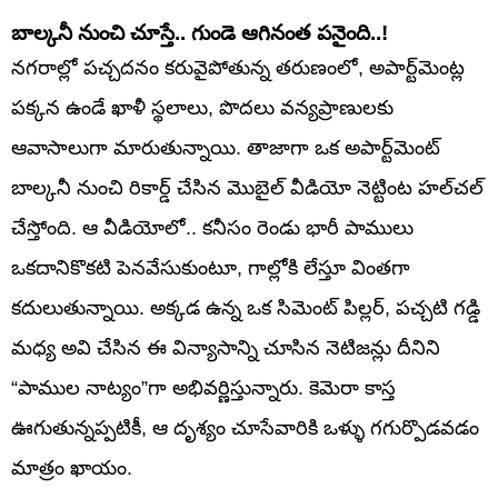
బాల్కనీ నుంచి చూస్తే.. గుండె ఆగినంత పనైంది..!
నగరాల్లో పచ్చదనం కరువైపోతున్న తరుణంలో, అపార్ట్‌మెంట్ల
పక్కన ఉండే ఖాళీ స్థలాలు, పొదలు వన్యప్రాణులకు
ఆవాసాలుగా మారుతున్నాయి. తాజాగా ఒక అపార్ట్‌మెంట్
బాల్కనీ నుంచి రికార్డ్ చేసిన మొబైల్ వీడియో నెట్టింట హల్‌చల్
చేస్తోంది. ఆ వీడియోలో.. కనీసం రెండు భారీ పాములు
ఒకదానికొకటి పెనవేసుకుంటూ, గాల్లోకి లేస్తూ వింతగా
కదులుతున్నాయి. అక్కడ ఉన్న ఒక సిమెంట్ పిల్లర్, పచ్చటి గడ్డి
మధ్య అవి చేసిన ఈ విన్యాసాన్ని చూసిన నెటిజన్లు దీనిని
“పాముల నాట్యం”గా అభివర్ణిస్తున్నారు. కెమెరా కాస్త
ఊగుతున్నప్పటికీ, ఆ దృశ్యం చూసేవారికి ఒళ్ళు గగుర్పొడవడం
మాత్రం ఖాయం.