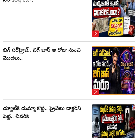
బిగ్ సర్‌ప్రైజ్‌.. బిగ్ బాస్‌ ఆ రోజు నుంచి
మొదలు..
డ్యూటీకి డుమ్మా కొట్టి.. ప్రైవేటు డాక్టర్‌ని
పెట్టి.. చివరికి