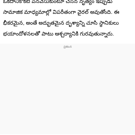
ఒకదానికొకటి పెనవేసుకుంటూ చేసిన నృత్యం ఇప్పుడు
సామాజిక మాధ్యమాల్లో విపరీతంగా వైరల్ అవుతోంది. ఈ
భీకరమైన, అంతే అద్భుతమైన దృశ్యాన్ని చూసి స్థానికులు
భయాందోళనలతో పాటు ఆశ్చర్యానికి గురవుతున్నారు.