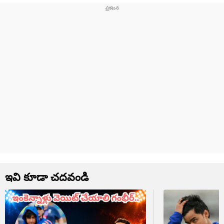
ఇవి కూడా చదవండి