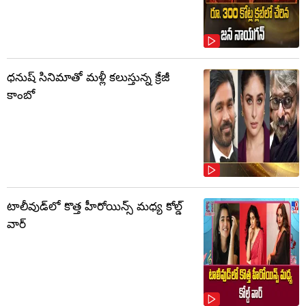
ధనుష్ సినిమాతో మళ్లీ కలుస్తున్న క్రేజీ
కాంబో
టాలీవుడ్‌లో కొత్త హీరోయిన్స్ మధ్య కోల్డ్
వార్