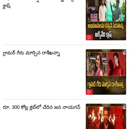
క్లాష్‌
గ్లామర్ గేరు మార్చిన రాశీఖన్నా
రూ. 300 కోట్ల క్లబ్‌లో చేరిన జన నాయగన్