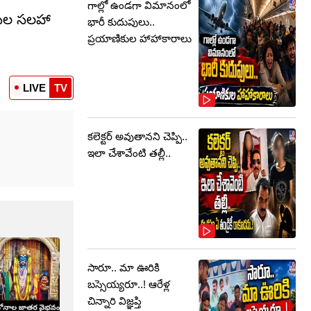
గాల్లో ఉండగా విమానంలో
ుణుల సలహా
భారీ కుదుపులు..
ప్రయాణికుల హాహాకారాలు
LIVE
TV
కలెక్టర్‌ అవుతానని చెప్పి..
ఇలా చేశావేంటి తల్లీ..
సారూ.. మా ఊరికి
బస్సెయ్యరూ..! ఆరేళ్ల
చిన్నారి విజ్ఞప్తి