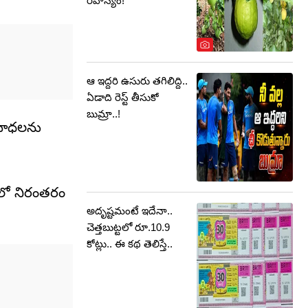
రహస్యం!
ఆ ఇద్దరి ఉసురు తగిలిద్ది..
ఏడాది రెస్ట్ తీసుకో
బుమ్రా..!
 బాధలను
ంలో నిరంతరం
అదృష్టమంటే ఇదేనా..
చెత్తబుట్టలో రూ.10.9
కోట్లు.. ఈ కథ తెలిస్తే..