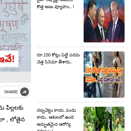
కొత్త అణు వ్యూహం.. !
రూ.150 కోట్లు పెట్టి పరమ
చెత్త సినిమా తీశారు..
SHARE
ు పిల్లలకు
దబ్బచెట్టు కాయ, పండు
కాదు.. ఆకులలో ఉంది
ేలా , లోతైన
అద్భుతమైన ఆరోగ్య