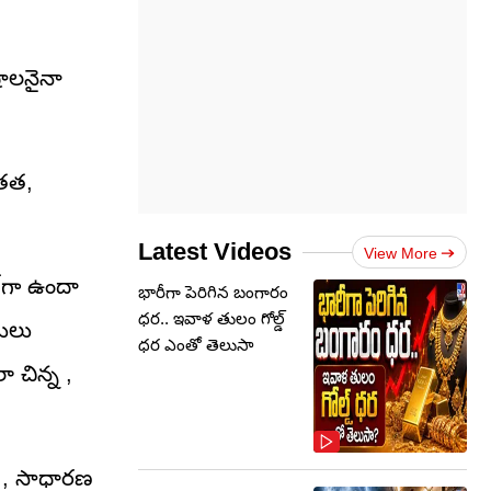
టాలనైనా
ంతత,
Latest Videos
View More
్‌గా ఉందా
భారీగా పెరిగిన బంగారం
ధర.. ఇవాళ తులం గోల్డ్‌
ణులు
ధర ఎంతో తెలుసా
ా చిన్న ,
 , సాధారణ