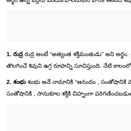
అర్థం ఉన్న పేర్లను ఎంచుకోవాలనుకునే వారికి ఈకింది 
1. రుద్ర
రుద్ర అంటే “అత్యంత శక్తిమంతుడు” అని అర్
తొలగించే శివుని ఉగ్ర రూపాన్ని సూచిస్తుంది. నేటి కాలంలో
2. శంభు
శంభు అనే నామానికి “ఆనందం , సంతోషానికి 
సంతోషానికి , సానుకూల శక్తికి చిహ్నంగా పరిగణించబడు