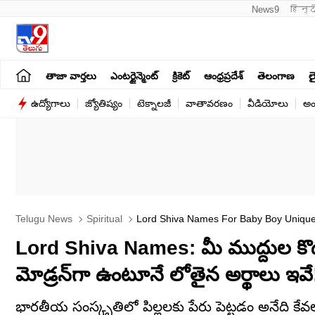
News9
हिन्द
తాజా వార్తలు
ఎంటర్టైన్మెంట్
క్రికెట్
ఆంధ్రప్రదేశ్
తెలంగాణ
లై
ఉద్యోగాలు
జ్యోతిష్యం
టెక్నాలజీ
వాతావరణం
వీడియోలు
అం
Telugu News
Spiritual
Lord Shiva Names For Baby Boy Unique 
Lord Shiva Names: మీ ముద్దుల కొడుక
మోడ్రన్‌గా ఉంటూనే లోతైన అర్థాలు ఇవే
భారతీయ సంస్కృతిలో పిల్లలకు పేరు పెట్టడం అనేది కేవ