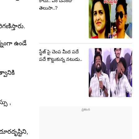
కాదు.. ఏం చేసిందో
తెలుసా..?
గణిస్తారు.
్నంగా ఉండే
స్టేజ్ పై చెంప మీద పదే
పదే కొట్టుకున్న నటుడు..
వానికి
్సు ,
ూరదృష్టిని,