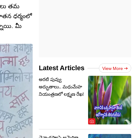
్రులు తమ
సనాతన ధర్మంలో
్నాయి. మీ
Latest Articles
View More
అరటి పువ్వు
అద్భుతాలు.. మధుమేహ
నియంత్రణలో లక్ష్మణ రేఖ!
చైనా-రష్యాపై అమెరికా