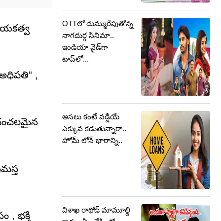
OTTలో దుమ్మురేపుతోన్న
నాయకత్వ
నాగదుర్గ సినిమా..
ఇండియా వైడ్‌గా
టాప్‌లో...
అధిపతి” ,
అసలు కంటే వడ్డీయే
ో అచంచలమైన
ఎక్కువ కడుతున్నారా..
హోమ్ లోన్ భారాన్ని..
సమస్త
విశాఖ రాథోడ్ మామూల్ది
, భక్తి