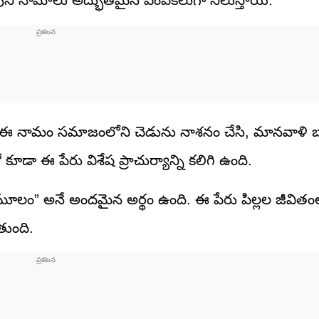
శివుని నామాలు అద్భుతమైన ఎంపికలుగా నిలుస్తాయి.
థం. ఈ నామం సమాజంలోని చెడును నాశనం చేసి, మానవాళి
 కూడా ఈ పేరు విశేష ప్రాచుర్యాన్ని కలిగి ఉంది.
మూలం” అనే అందమైన అర్థం ఉంది. ఈ పేరు పిల్లల జీవిత
తుంది.