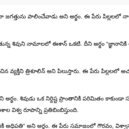
ేదా జగత్తును పాలించేవాడు అని అర్థం. ఈ పేరు పిల్లలలో 
్న శివుని నామాలలో ఈశాన్ ఒకటి. దీని అర్థం “జ్ఞానానికి 
ిన వ్యక్తిని త్రిశూలిన్ అని పిలుస్తారు. ఈ పేరు పిల్లలల
అర్థం. శివుడు ఒక నిర్దిష్ట ప్రాంతానికి పరిమితం కాకుండా 
ల విశ్వ రూపాన్ని ప్రతిబింబిస్తుంది.
అధిపతి” అని అర్థం. ఈ పేరు సమాజంలో గౌరవం, విశ్వాసం 