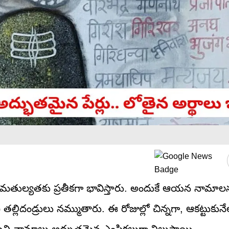
 సమతుల్యతకు ప్రతీకగా భావిస్తారు. అందుకే ఆయన నామాలన
 తల్లిదండ్రులు నమ్ముతారు. ఈ రోజుల్లో చిన్నగా, ఆకట్టుకున