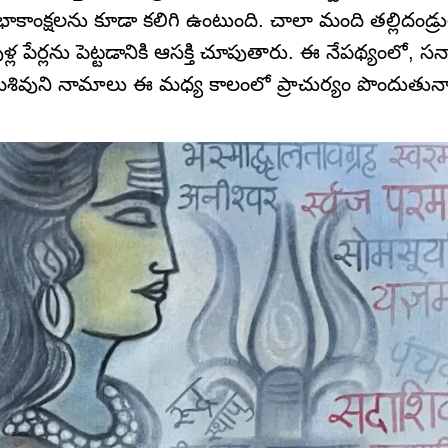
ుభాకాంక్షలను కూడా కలిగి ఉంటుంది. చాలా మంది తల్లిదండ
్ల పేర్లను పెట్టడానికి ఆసక్తి చూపుతారు. ఈ నేపథ్యంలో, 
ఆ పరమశివుని నామాలు ఈ మధ్య కాలంలో ప్రాచుర్యం పొందుతున