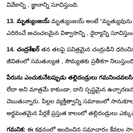
వివేకాన్ని , జ్ఞానాన్ని సూచిస్తుంది.
13. మృత్యుంజయ్
మృత్యుంజయ్ అంటే “మృత్యువును జయ
ఎదిరించే అచంచలమైన విశ్వాసాన్ని , ధైర్యాన్ని సూచిస్తుం
14. చంద్రశేఖర్
తన తలపై పవిత్రమైన చంద్రుడిని ధరించిన
జీవితంలో సమతుల్యత , సౌమ్యతకు ప్రతీకగా నిలుస్తుంద
పేరును ఎంచుకునేటప్పుడు తల్లిదండ్రులు గమనించవలసి
లేదా అని మాత్రమే కాకుండా, దాని స్పష్టమైన ఉచ్చారణ
చెబుతున్నారు. పిల్లల వ్యక్తిత్వాన్ని సమాజంలో సానుకూల
అర్థవంతమైన పేర్లకే ప్రస్తుత కాలంలో తల్లిదండ్రులు ఎక్కు
గమనిక:
ఈ కథనంలో అందించిన సమాచారం కేవలం సాంప