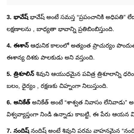
3. భావేష్
భావేష్ అంటే సమస్త “ప్రపంచానికి అధిపతి” ల
లక్షణాలను , బాధ్యతా భావాన్ని ప్రతిబింబిస్తుంది.
4. ఈశాన్
ఆధునిక కాలంలో అత్యంత ప్రాచుర్యం పొందుతున
ఈశాన్య దిశకు పాలకుడు అని వస్తుంది.
5. త్రిశూలిన్
శివుని ఆయుధమైన పవిత్ర త్రిశూలాన్ని ధరించ
బలం, ధైర్యం , రక్షణకు చిహ్నంగా నిలుస్తుంది.
6. అనికేత్
అనికేత్ అంటే “శాశ్వత నివాసం లేనివాడు” అని 
విశ్వవ్యాప్తంగా నిండి ఉన్నాడు కాబట్టి, ఈ పేరు ఆయన విశా
7. నందిష్
నందిష్ అంటే శివుని పరమ వాహనమైన “నందికి 