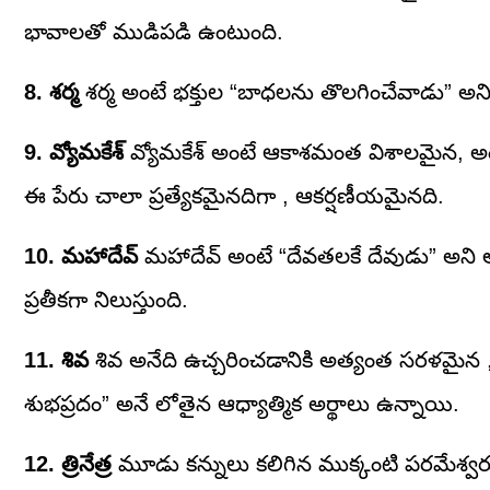
భావాలతో ముడిపడి ఉంటుంది.
8. శర్మ
శర్మ అంటే భక్తుల “బాధలను తొలగించేవాడు” అని 
9. వ్యోమకేశ్
వ్యోమకేశ్ అంటే ఆకాశమంత విశాలమైన, అంతుల
ఈ పేరు చాలా ప్రత్యేకమైనదిగా , ఆకర్షణీయమైనది.
10. మహాదేవ్
మహాదేవ్ అంటే “దేవతలకే దేవుడు” అని అర్థ
ప్రతీకగా నిలుస్తుంది.
11. శివ
శివ అనేది ఉచ్చరించడానికి అత్యంత సరళమైన , 
శుభప్రదం” అనే లోతైన ఆధ్యాత్మిక అర్థాలు ఉన్నాయి.
12. త్రినేత్ర
మూడు కన్నులు కలిగిన ముక్కంటి పరమేశ్వరుడిన