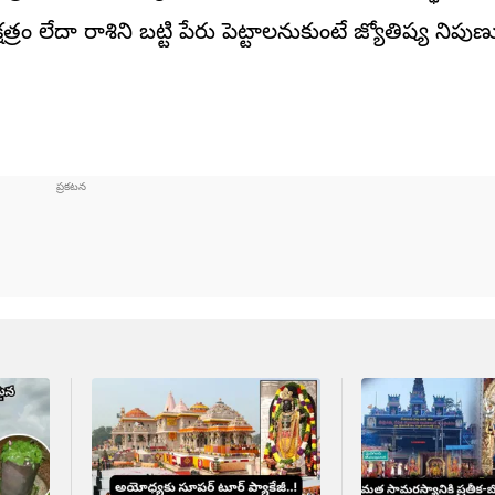
రం లేదా రాశిని బట్టి పేరు పెట్టాలనుకుంటే జ్యోతిష్య నిప