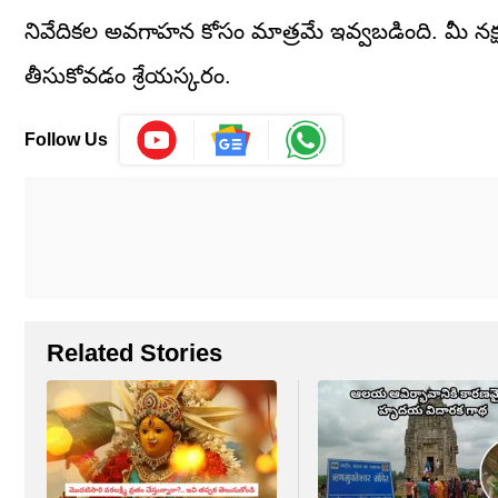
నివేదికల అవగాహన కోసం మాత్రమే ఇవ్వబడింది. మీ నక్షత్
తీసుకోవడం శ్రేయస్కరం.
Follow Us
Related Stories