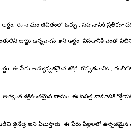
అర్థం. ఈ నామం జీవితంలో ఓర్పు , సహనానికి ప్రతీకగా పరి
ేని జుట్టు ఉన్నవాడు అని అర్థం. వినడానికి ఎంతో విభిన
ం. ఈ పేరు అత్యున్నతమైన శక్తికి, గొప్పతనానికి , గంభీరత్
అత్యంత శక్తివంతమైన నామం. ఈ పవిత్ర నామానికి “శ్రేయస
ి త్రినేత్ర అని పిలుస్తారు. ఈ పేరు పిల్లలలో ఉన్నతమైన ద