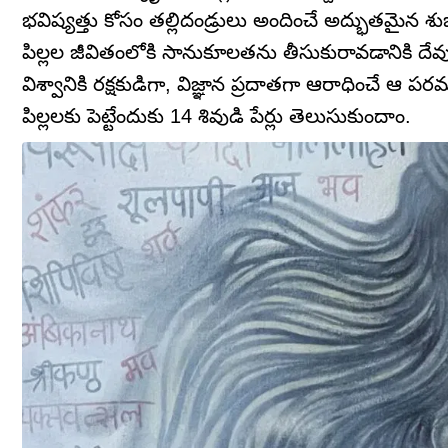
భవిష్యత్తు కోసం తల్లిదండ్రులు అందించే అద్భుతమైన శ
పిల్లల జీవితంలోకి సానుకూలతను తీసుకురావడానికి దేవుళ
విశ్వానికి రక్షకుడిగా, విజ్ఞాన ప్రదాతగా ఆరాధించే 
పిల్లలకు పెట్టేందుకు 14 శివుడి పేర్లు తెలుసుకుందాం.