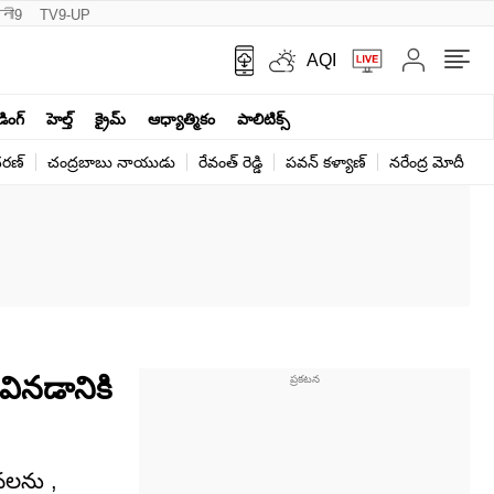
नी9
TV9-UP
AQI
ండింగ్
హెల్త్‌
క్రైమ్
ఆధ్యాత్మికం
పాలిటిక్స్‌
ర‌ణ్‌
చంద్రబాబు నాయుడు
రేవంత్ రెడ్డి
పవన్ కళ్యాణ్
నరేంద్ర మోదీ
క
వినడానికి
ువలను ,