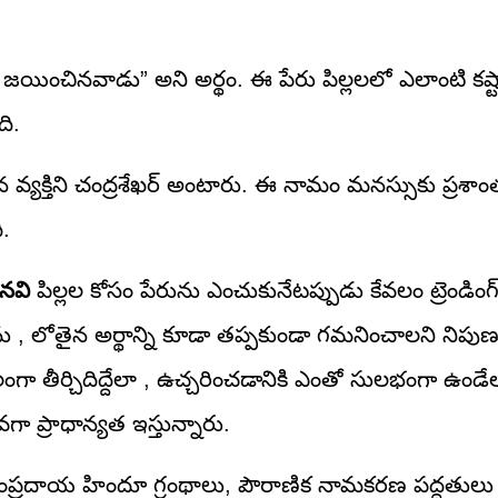
ించినవాడు” అని అర్థం. ఈ పేరు పిల్లలలో ఎలాంటి కష్
ది.
 వ్యక్తిని చంద్రశేఖర్ అంటారు. ఈ నామం మనస్సుకు ప్రశా
ి.
నవి
పిల్లల కోసం పేరును ఎంచుకునేటప్పుడు కేవలం ట్రెండింగ
ను , లోతైన అర్థాన్ని కూడా తప్పకుండా గమనించాలని నిపు
ంగా తీర్చిదిద్దేలా , ఉచ్చరించడానికి ఎంతో సులభంగా ఉండేల
వగా ప్రాధాన్యత ఇస్తున్నారు.
్రదాయ హిందూ గ్రంథాలు, పౌరాణిక నామకరణ పద్ధతులు