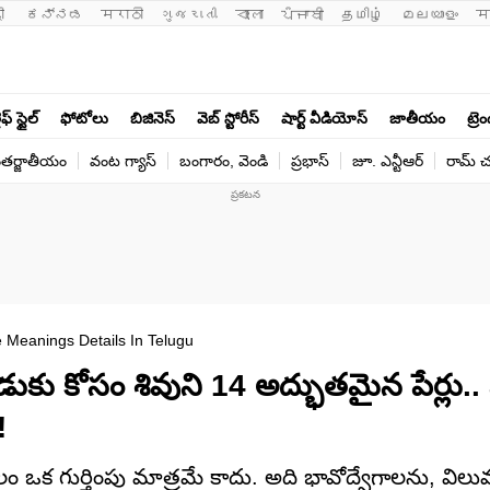
ी 
ಕನ್ನಡ
मराठी
ગુજરાતી
বাংলা
ਪੰਜਾਬੀ
தமிழ்
മലയാളം
म
ఫ్ స్టైల్
ఫోటోలు
బిజినెస్
వెబ్ స్టోరీస్
షార్ట్ వీడియోస్
జాతీయం
ట్రె
తర్జాతీయం
వంట గ్యాస్
బంగారం, వెండి
ప్రభాస్
జూ. ఎన్టీఆర్
రామ్ చ‌
Meanings Details In Telugu
ు కోసం శివుని 14 అద్భుతమైన పేర్లు.. 
!
లం ఒక గుర్తింపు మాత్రమే కాదు. అది భావోద్వేగాలను, విల